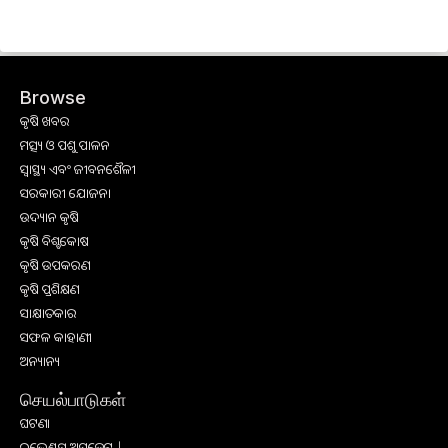
Browse
କୃଷି ଖବର
ମତ୍ସ୍ୟ ଓ ପଶୁ ପାଳନ
ସ୍ୱାସ୍ଥ୍ୟ ଏବଂ ଜୀବନଶୈଳୀ
ସରକାରୀ ଯୋଜନା
ଉଦ୍ୟାନ କୃଷି
କୃଷି ବିଶ୍ବକୋଷ
କୃଷି ଉପକରଣ
କୃଷି ପ୍ରଶିକ୍ଷଣ
ସାକ୍ଷାତକାର
ସଫଳ କାହାଣୀ
ଅନ୍ୟାନ୍ୟ
செயல்பாடுகள்
ଘଟଣା
ଇଭେଣ୍ଟସ୍ ଅପଡେଟ୍ |