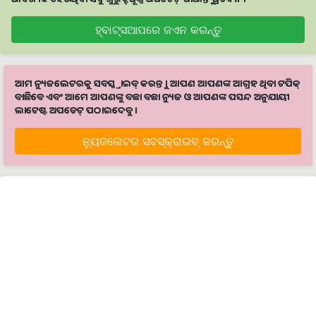
ହ୍ବାଟ୍ସଆପରେ ଜଏନ କରନ୍ତୁ
ଆମ ନ୍ୟୁଜଲେଟରକୁ ସବସ୍କ୍ରାଇବ୍ କରନ୍ତୁ । ଆପଣ ଆପଣଙ୍କ ଆଗ୍ରହ ଥିବା ଟପିକ୍‌
ବାଛିବେ ଏବଂ ଆମେ ଆପଣଙ୍କୁ ବଛା ବଛା ନ୍ୟୁଜ ଓ ଆପଣଙ୍କ ପସନ୍ଦ ଅନୁଯାୟୀ
ଲାଟେଷ୍ଟ ଅପଡେଟ୍‌ ପଠାଇଦେବୁ ।
ନ୍ୟୁଜଲେଟର ସବସ୍କ୍ରାଇବ୍‌ କରନ୍ତୁ