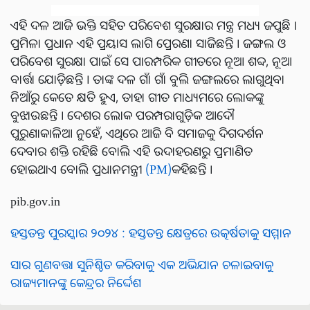
ଏହି ଦଳ ଆଜି ଭକ୍ତି ସହିତ ପରିବେଶ ସୁରକ୍ଷାର ମନ୍ତ୍ର ମଧ୍ୟ ଜପୁଛି ।
ପ୍ରମିଳା ପ୍ରଧାନ ଏହି ପ୍ରୟାସ ଲାଗି ପ୍ରେରଣା ସାଜିଛନ୍ତି । ଜଙ୍ଗଲ ଓ
ପରିବେଶ ସୁରକ୍ଷା ପାଇଁ ସେ ପାରମ୍ପରିକ ଗୀତରେ ନୂଆ ଶବ୍ଦ, ନୂଆ
ବାର୍ତ୍ତା ଯୋଡ଼ିଛନ୍ତି । ତାଙ୍କ ଦଳ ଗାଁ ଗାଁ ବୁଲି ଜଙ୍ଗଲରେ ଲାଗୁଥିବା
ନିଆଁରୁ କେତେ କ୍ଷତି ହୁଏ, ତାହା ଗୀତ ମାଧ୍ୟମରେ ଲୋକଙ୍କୁ
ବୁଝାଉଛନ୍ତି । ଦେଶର ଲୋକ ପରମ୍ପରାଗୁଡ଼ିକ ଆଦୌ
ପୁରୁଣାକାଳିଆ ନୁହେଁ, ଏଥିରେ ଆଜି ବି ସମାଜକୁ ଦିଗଦର୍ଶନ
ଦେବାର ଶକ୍ତି ରହିଛି ବୋଲି ଏହି ଉଦାହରଣରୁ ପ୍ରମାଣିତ
ହୋଇଥାଏ ବୋଲି ପ୍ରଧାନମନ୍ତ୍ରୀ
(PM)
କହିଛନ୍ତି ।
pib.gov.in
ହସ୍ତତନ୍ତ ପୁରସ୍କାର ୨୦୨୪ : ହସ୍ତତନ୍ତ କ୍ଷେତ୍ରରେ ଉତ୍କର୍ଷତାକୁ ସମ୍ମାନ
ସାର ଗୁଣବତ୍ତା ସୁନିଶ୍ଚିତ କରିବାକୁ ଏକ ଅଭିଯାନ ଚଳାଇବାକୁ
ରାଜ୍ୟମାନଙ୍କୁ କେନ୍ଦ୍ରର ନିର୍ଦ୍ଦେଶ