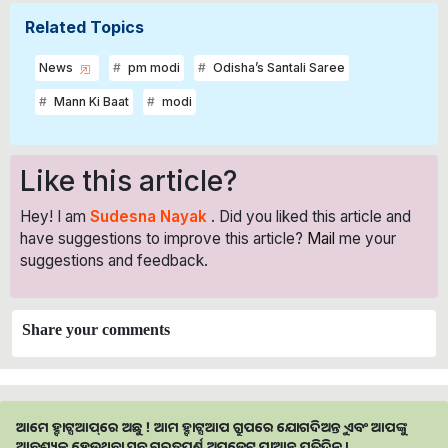
Related Topics
News
pm modi
Odisha’s Santali Saree
Mann Ki Baat
modi
Like this article?
Hey! I am
Sudesna Nayak
. Did you liked this article and
have suggestions to improve this article?
Mail
me your
suggestions and feedback.
Share your comments
ଆମେ ହ୍ବାଟ୍ସଆପ୍‌ରେ ଅଛୁ ! ଆମ ହ୍ବାଟ୍ସଆପ ଗ୍ରୁପରେ ଯୋଗଦିଅନ୍ତୁ ଏବଂ ଆପଙ୍କୁ
ଆବଶ୍ୟକ ହେଉଥିବା ସବୁ ଗୁରୁତ୍ବପୂର୍ଣ୍ଣ ଅପଡେଟ୍‌ ପାଆନ୍ତୁ ପ୍ରତିଦିନ ।