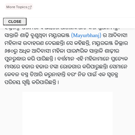
କେନ୍ଦୁଝର ଏବଂ ମୟୂରଭଞ୍ଜ ଜିଲ୍ଲା ବିଷୟରେ ଉଲ୍ଲେଖ କରିଛନ୍ତି।
More Topics
ଦେଶର ସ୍ୱଦେଶୀ ଆନ୍ଦୋଳନ, ସ୍ଥାନୀୟ ଉତ୍ପାଦ ଏବଂ ସମୃଦ୍ଧ
CLOSE
ହସ୍ତଶିଳ୍ପ ପରମ୍ପରା ବିଷୟରେ ଆଲୋକପାତ କରି ପ୍ରଧାନମନ୍ତ୍ରୀ
ସାନ୍ତାଳି ଶାଢ଼ି ବୁଣୁଥିବା ମୟୂରଭଞ୍ଜ
(Mayurbhanj)
ର ଆଦିବାସୀ
ମହିଳାଙ୍କ ଉଦାହରଣ ଦେଇଛନ୍ତି। ସେ କହିଛନ୍ତି, ମୟୂରଭଞ୍ଜ ଜିଲ୍ଲାର
୬୫୦ରୁ ଅଧିକ ଆଦିବାସୀ ମହିଳା ପାରମ୍ପରିକ ସାନ୍ତାଳି ଶାଢ଼ୀର
ପୁନରୁଦ୍ଧାର କରି ପାରିଛନ୍ତି । ବର୍ତ୍ତମାନ ଏହି ମହିଳାମାନେ ପ୍ରତ୍ୟେକ
ମାସରେ ହଜାର ହଜାର ଟଙ୍କା ରୋଜଗାର କରିପାରୁଛନ୍ତି। ସେମାନେ
କେବଳ ବସ୍ତ୍ର ତିଆରି କରୁନାହାନ୍ତି ବରଂ ନିଜ ପାଇଁ ଏକ ସ୍ୱତନ୍ତ୍ର
ପରିଚୟ ସୃଷ୍ଟି କରିପାରିଛନ୍ତି ।