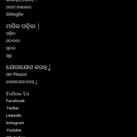
ଫଟୋ ଗ୍ୟାଲେରୀ
ଭିଡିଓଗୁଡିକ
ମାସିକ ପତ୍ରିକା |
ପତ୍ରିକା
ସଦସ୍ୟତା
ପ୍ରଚାର
ଶୁଳ୍କ
ଯୋଗାଯୋଗ କରନ୍ତୁ |
ଆମ ବିଷୟରେ
ଯୋଗାଯୋଗ କରନ୍ତୁ |
Follow Us
Facebook
Twitter
LinkedIn
Instagram
Youtube