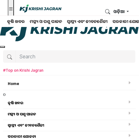
ଓଡ଼ିଆ
କୃଷି ଖବର
ମତ୍ସ୍ୟ ଓ ପଶୁ ପାଳନ
ସ୍ୱାସ୍ଥ୍ୟ ଏବଂ ଜୀବନଶୈଳୀ
ସରକାରୀ ଯୋଜ
#Top on Krishi Jagran
Home
o
କୃଷି ଖବର
ମତ୍ସ୍ୟ ଓ ପଶୁ ପାଳନ
ସ୍ୱାସ୍ଥ୍ୟ ଏବଂ ଜୀବନଶୈଳୀ
କୃଷି ଖବର
ସରକାରୀ ଯୋଜନା