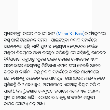
ପ୍ରଧାନମନ୍ତ୍ରୀ ତାଙ୍କର ମନ କୀ ବାତ
(Mann Ki Baat)
କାର୍ଯ୍ୟକ୍ରମରେ
ବିଶ୍ୱ ପାଇଁ ଚିନ୍ତାଜନକ ସମସ୍ୟା ପାଲଟିଥିବା ବନାଗ୍ନି ସମ୍ପର୍କରେ
ସଚେତନତା ସୃଷ୍ଟି ଲାଗି ପ୍ରୟାସ କରୁଥିବା କେନ୍ଦୁଝରର କୀର୍ତ୍ତନ
ମଣ୍ଡଳୀ ବିଷୟରେ ମଧ୍ୟ ଉଲ୍ଲେଖ କରିଛନ୍ତି। ସେ କହିଛନ୍ତି, ଭାରତର
ବିବିଧତାର ସବୁଠାରୁ ସୁନ୍ଦର ଝଲକ ଦେଶର ଲୋକଗୀତ ଏବଂ
ପରମ୍ପରାରେ ଦେଖିବାକୁ ମିଳିଥାଏ। ଏହାର ଅଂଶ ହେଉଛି ଆମର
ଭଜନ ଓ କୀର୍ତ୍ତନ । କିନ୍ତୁ ବନାଗ୍ନି ସମ୍ପର୍କରେ କୀର୍ତ୍ତନ ମାଧ୍ୟମରେ
ଲୋକମାନଙ୍କୁ ସଚେତନ କରାଯାଉଥିବା କଥା ଆପଣମାନେ କେବେ
ଶୁଣିଛନ୍ତି କି ? ବୋଧହୁଏ, ଆପଣମାନେ ଏକଥାକୁ ବିଶ୍ୱାସ କରି ନ
ପାରନ୍ତି, କିନ୍ତୁ ଓଡ଼ିଶାର କେନ୍ଦୁଝର ଜିଲ୍ଲାରେ ଏଭଳି ଏକ ଅଭିନବ
ପ୍ରୟାସ କରାଯାଇଛି । ଏଠାରେ ରାଧାକୃଷ୍ଣ ସଂକୀର୍ତ୍ତନ ମଣ୍ଡଳୀ
ନାମକ ଗୋଟିଏ ଦଳ ଅଛି ।