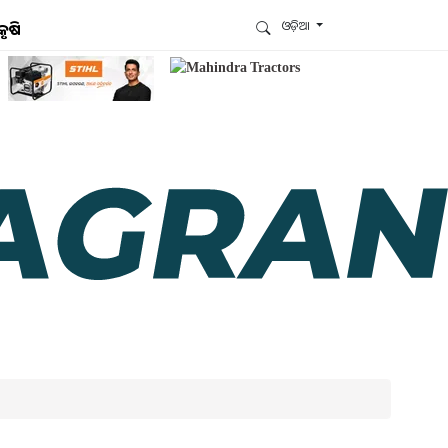
ଓଡ଼ିଆ
କୃଷି
ଆମେ ହ୍ବାଟ୍ସଆପ୍‌ରେ ଅଛୁ ! ଆମ ହ୍ବାଟ୍ସଆପ ଗ୍ରୁପରେ
ଯୋଗଦିଅନ୍ତୁ ଏବଂ ଆପଙ୍କୁ ଆବଶ୍ୟକ ହେଉଥିବା ସବୁ
ଗୁରୁତ୍ବପୂର୍ଣ୍ଣ ଅପଡେଟ୍‌ ପାଆନ୍ତୁ ପ୍ରତିଦିନ ।
ହ୍ବାଟ୍ସଆପରେ ଜଏନ କରନ୍ତୁ
ଆମ ନ୍ୟୁଜଲେଟରକୁ ସବସ୍କ୍ରାଇବ୍ କରନ୍ତୁ । ଆପଣ ଆପଣଙ୍କ
ଆଗ୍ରହ ଥିବା ଟପିକ୍‌ ବାଛିବେ ଏବଂ ଆମେ ଆପଣଙ୍କୁ ବଛା ବଛା
ନ୍ୟୁଜ ଓ ଆପଣଙ୍କ ପସନ୍ଦ ଅନୁଯାୟୀ ଲାଟେଷ୍ଟ ଅପଡେଟ୍‌
ପଠାଇଦେବୁ ।