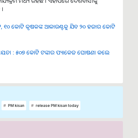
ୟକ୍ରମ ମଧ୍ୟ ରହିଛି । ଏହାପରେ ଦେଶବାସୀଙ୍କୁ
 ।
ଟି, ୧୦ କୋଟି କୃଷକଙ୍କ ଆକାଉଣ୍ଟକୁ ଯିବ ୨୦ ହଜାର କୋଟି
ିକ ସହାୟତା : ୫୦୭ କୋଟି ଟଙ୍କାର ପ୍ୟାକେଜ ଘୋଷଣା କଲେ
PM kisan
release PM kisan today