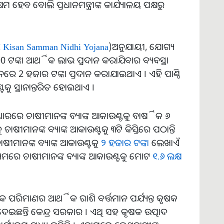
ମ ହେବ ବୋଲି ପ୍ରଧାନମନ୍ତ୍ରୀଙ୍କ କାର୍ଯ୍ୟାଳୟ ପକ୍ଷରୁ
 Kisan Samman Nidhi Yojana
)ଅନୁଯାୟୀ, ଯୋଗ୍ୟ
 ଟଙ୍କା ଆର୍ଥିକ ଲାଭ ପ୍ରଦାନ କରାଯିବାର ବ୍ୟବସ୍ଥା
ଧାନରେ 2 ହଜାର ଟଙ୍କା ପ୍ରଦାନ କରାଯାଇଥାଏ । ଏହି ପାଣ୍ଠି
କୁ ସ୍ଥାନାନ୍ତରିତ ହୋଇଥାଏ ।
ଆଧାରରେ ଚାଷୀମାନଙ୍କ ବ୍ୟାଙ୍କ ଆକାଉଣ୍ଟକୁ ବାର୍ଷିକ ୬
ଚାଷୀମାନଙ୍କ ବ୍ୟାଙ୍କ ଆକାଉଣ୍ଟକୁ ୩ଟି କିସ୍ତିରେ ପଠାନ୍ତି
ାଷୀମାନଙ୍କ ବ୍ୟାଙ୍କ ଆକାଉଣ୍ଟକୁ
୨ ହଜାର ଟଙ୍କା
ଲେଖାଏଁ
ଧ୍ୟମରେ ଚାଷୀମାନଙ୍କ ବ୍ୟାଙ୍କ ଆକାଉଣ୍ଟକୁ ମୋଟ
୧.୬ ଲକ୍ଷ
 ପରିମାଣର ଆର୍ଥିକ ରାଶି ବର୍ତ୍ତମାନ ପର୍ଯ୍ୟନ୍ତ କୃଷକ
ା ଦେଇଛନ୍ତି କେନ୍ଦ୍ର ସରକାର । ଏଥି ସହ କୃଷକ ଉତ୍ପାଦ