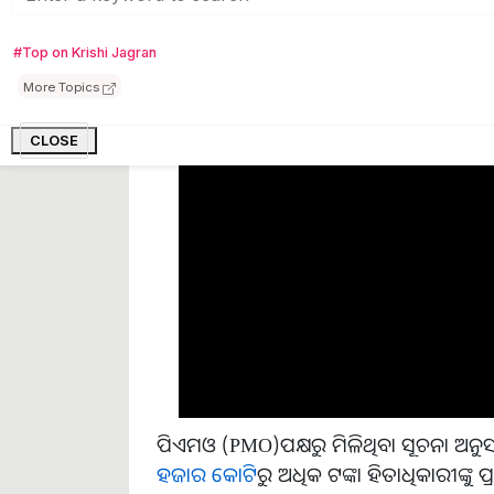
ADV
#Top on Krishi Jagran
More Topics
CLOSE
ପିଏମଓ (PMO)ପକ୍ଷରୁ ମିଳିଥିବା ସୂଚନା ଅନୁସା
ହଜାର କୋଟି
ରୁ ଅଧିକ ଟଙ୍କା ହିତାଧିକାରୀଙ୍କ