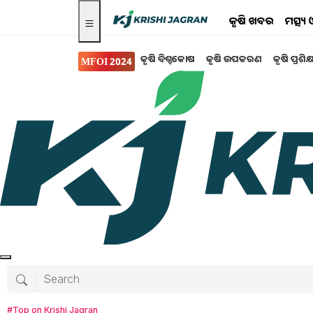
କୃଷି ଖବର
ମତ୍ସ୍
କୃଷି ବିଶ୍ବକୋଷ
କୃଷି ଉପକରଣ
କୃଷି ପ୍ରଶିକ
MFOI 2024
କୃଷି ଖବର
PM Kisan: ନୂଆ ବର୍ଷରେ
୧୦ କୋଟି କୃଷକଙ୍କ ଆକା
ଟଙ୍କା
ଆଜି (ଶନିବାର) ରିଲିଜ ହେବ ପ୍ରଧାନମନ୍ତ୍ରୀ କିଷାନ ସମ
(10th Installment)। ଏନେଇ ଆଜି ଦିନ ୧୨ ଟା ୩୦ 
ପ୍ରଧାନମନ୍ତ୍ରୀ ନରେନ୍ଦ୍ର ମୋଦି ।
#Top on Krishi Jagran