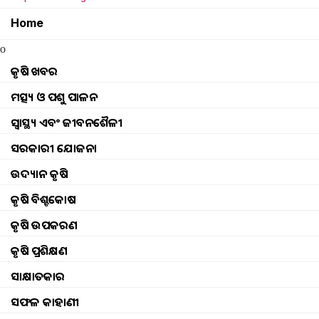
Sudesna Nayak
Saturday, 01 January 2
Home
o
କୃଷି ଖବର
ମତ୍ସ୍ୟ ଓ ପଶୁ ପାଳନ
ସ୍ୱାସ୍ଥ୍ୟ ଏବଂ ଜୀବନଶୈଳୀ
ସରକାରୀ ଯୋଜନା
ଉଦ୍ୟାନ କୃଷି
କୃଷି ବିଶ୍ବକୋଷ
କୃଷି ଉପକରଣ
କୃଷି ପ୍ରଶିକ୍ଷଣ
ସାକ୍ଷାତକାର
ସଫଳ କାହାଣୀ