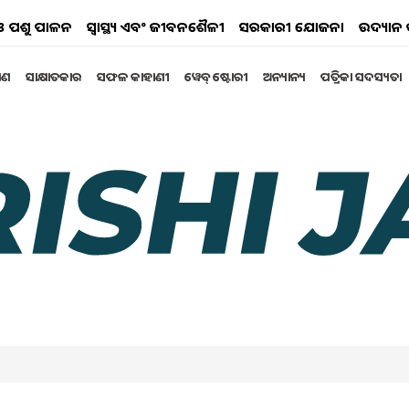
ୟ ଓ ପଶୁ ପାଳନ
ସ୍ୱାସ୍ଥ୍ୟ ଏବଂ ଜୀବନଶୈଳୀ
ସରକାରୀ ଯୋଜନା
ଉଦ୍ୟାନ 
୍ଷଣ
ସାକ୍ଷାତକାର
ସଫଳ କାହାଣୀ
ୱେବ୍ ଷ୍ଟୋରୀ
ଅନ୍ୟାନ୍ୟ
ପତ୍ରିକା ସଦସ୍ୟତା
 ଚାଷୀଙ୍କୁ ମୋଦିଙ୍କ ଉପହାର,
ଉଣ୍ଟକୁ ଯିବ ୨୦ ହଜାର କୋଟି
୍ମାନ ନିଧି (PM Kisan Samman Nidhi Yojana)ର ଦଶମ କିସ୍ତି
ମିନିଟରେ ଭିଡିଓ କନଫରେନ୍ସିଂ ଜରିଆରେ ଶୁଭାରମ୍ଭ କରିବେ