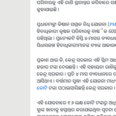
ପରିବାରକୁ ଏହି ରାଶି ସ୍ଥାନାନ୍ତର କରିବାରେ ସକ୍ଷ
କୁହାଯାଇଛି ।
ପ୍ରଧାନମନ୍ତ୍ରୀ କିଷାନ ସମ୍ମାନ ନିଧି ଯୋଜନା (
PM
ହିତାଧିକାରୀ କୃଷକ ପରିବାରକୁ ବାର୍ଷିକ 6000
ରହିଥିଲା । ପ୍ରତ୍ୟେକଟି କିସ୍ତି ୪-ମାସର ବ୍ୟବ
ସିଧାସଳଖ ହିତାଧିକାରୀମାନଙ୍କ ବ୍ୟାଙ୍କ ଆକାଉଣ୍ଟ
ପ୍ରକାଶ ଥାଉ କି, କେନ୍ଦ୍ର ସରକାର ଏହି ସ୍କିମ 
ହଜାର ଟଙ୍କା​‌ ଦେଉଛନ୍ତି । ଏହି ସହାୟତା ରାଶିକୁ 
କେନ୍ଦ୍ର ସରକାର । ପ୍ରତି ୪ ମାସ ବ୍ୟବଧାନରେ ଚ
ଆସିଥାଏ । ବର୍ତ୍ତମାନ ସୁଦ୍ଧା ଏହି ଯୋଜନା ମା
କୋଟି
ଟଙ୍କା ପଠାଇସାରିଛନ୍ତି କେନ୍ଦ୍ର ସରକାର ।
ଏହି ଯୋଜନାରେ ୧.୬ ଲକ୍ଷ କୋଟି ଟଙ୍କାରୁ ଅଧିକ
ବ୍ଯାଙ୍କ ଖାତାକୁ ହସ୍ତାନ୍ତର କରାଯାଇଥିବା ସୂଚନ