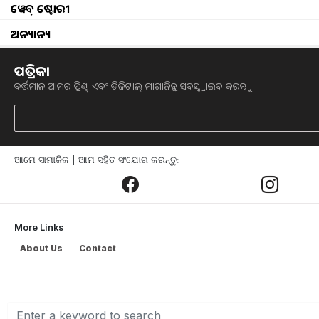
ୱେବ୍ ଷ୍ଟୋରୀ
ଅନ୍ୟାନ୍ୟ
ପତ୍ରିକା
ବର୍ତ୍ତମାନ ଆମର ପ୍ରିଣ୍ଟ୍ ଏବଂ ଡିଜିଟାଲ୍ ମାଗାଜିନ୍କୁ ସବସ୍କ୍ରାଇବ କରନ୍ତୁ
PM modi to release 1
ଆମେ ସାମାଜିକ | ଆମ ସହିତ ସଂଯୋଗ କରନ୍ତୁ:
ନୂଆ ବର୍ଷରେ ଚାଷୀଙ୍କୁ ଉପହାର ଦେବାକୁ ଯାଉଛନ୍ତି
ନିଧି ଯୋଜନା
(PM Kisan Samman Nidhi Y
Installment) ଦିଆଯିବ ।
More Links
ଆଜି (ଶନିବାର) ରିଲିଜ ହେବ ପ୍ରଧାନମନ୍ତ୍ରୀ କ
About Us
Contact
Yojana)ର ଦଶମ କିସ୍ତି (10th Installment
କନଫରେନ୍ସିଂ
ଜରିଆରେ ଶୁଭାରମ୍ଭ କରିବେ ପ୍ରଧାନ