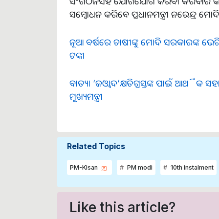
ସଂଗଠନସହ ଯୋଗଯୋଗ କରିବା କରିବାର କାର୍ଯ୍
ସମ୍ବୋଧନ କରିବେ ପ୍ରଧାନମନ୍ତ୍ରୀ ନରେନ୍ଦ୍ର ମୋଦି
ନୂଆ ବର୍ଷରେ ଚାଷୀଙ୍କୁ ମୋଦି ସରକାରଙ୍କ ଭେ
ଟଙ୍କା
ବାତ୍ୟା ‘ଜଓ୍ୱାଦ’କ୍ଷତିଗ୍ରସ୍ତଙ୍କ ପାଇଁ ଆର୍ଥ
ମୁଖ୍ୟମନ୍ତ୍ରୀ
Related Topics
PM-Kisan
PM modi
10th instalment
Like this article?