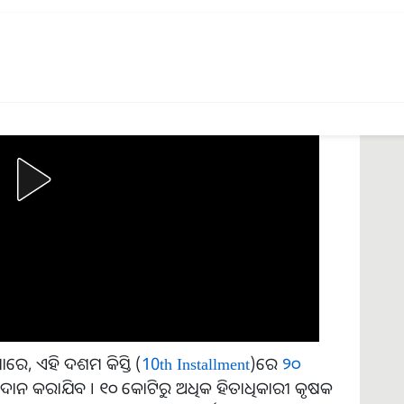
ERTISEMENT
ରେ, ଏହି ଦଶମ କିସ୍ତି (
10th Installment
)ରେ
୨୦
ୁ ପ୍ରଦାନ କରାଯିବ । ୧୦ କୋଟିରୁ ଅଧିକ ହିତାଧିକାରୀ କୃଷକ