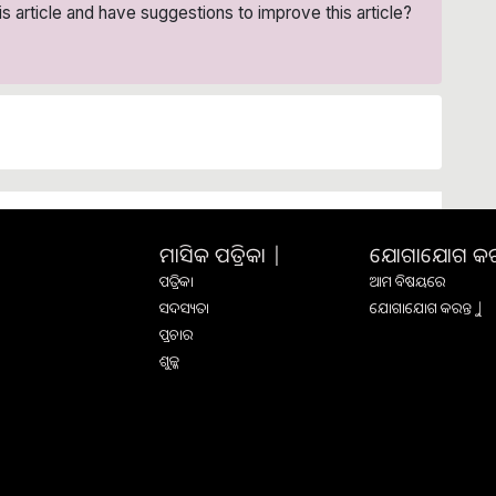
his article and have suggestions to improve this article?
ମାସିକ ପତ୍ରିକା |
ଯୋଗାଯୋଗ କରନ୍
ପତ୍ରିକା
ଆମ ବିଷୟରେ
ସଦସ୍ୟତା
ଯୋଗାଯୋଗ କରନ୍ତୁ |
ପ୍ରଚାର
ଶୁଳ୍କ