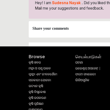
Hey! I am
Sudesna Nayak
. Did you liked t
Mail
me your suggestions and feedback.
Share your comments
செயல்பாடுகள்
Browse
କୃଷି ଖବର
ଘଟଣା
ମତ୍ସ୍ୟ ଓ ପଶୁ ପାଳନ
ଇଭେଣ୍ଟସ୍ ଅପଡେଟ୍ |
ସ୍ୱାସ୍ଥ୍ୟ ଏବଂ ଜୀବନଶୈଳୀ
ଫଟୋ ଗ୍ୟାଲେରୀ
ସରକାରୀ ଯୋଜନା
ଭିଡିଓଗୁଡିକ
ଉଦ୍ୟାନ କୃଷି
କୃଷି ବିଶ୍ବକୋଷ
କୃଷି ଉପକରଣ
କୃଷି ପ୍ରଶିକ୍ଷଣ
ସାକ୍ଷାତକାର