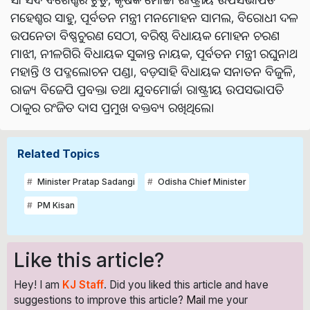
ମହେଶ୍ବର ସାହୁ, ପୂର୍ବତନ ମନ୍ତ୍ରୀ ମ‌ନମୋହନ ସାମଲ, ବିରୋଧୀ ଦଳ
ଉପନେତା ବିଷ୍ଣୁଚରଣ ସେଠୀ, ବରିଷ୍ଠ ବିଧାୟକ ମୋହନ ଚରଣ
ମାଝୀ, ନୀଳଗିରି ବିଧାୟକ ସୁକାନ୍ତ ନାୟକ, ପୂର୍ବତନ ମନ୍ତ୍ରୀ ରଘୁନାଥ
ମହାନ୍ତି ଓ ପଦ୍ମଲୋଚନ ପଣ୍ଡା, ବଡ଼ସାହି ବିଧାୟକ ସନାତନ ବିଜୁଳି,
ରାଜ୍ୟ ବି‌ଜେପି ପ୍ରବକ୍ତା ତଥା ଯୁବମୋର୍ଚ୍ଚା ରାଷ୍ଟ୍ରୀୟ ଉପସଭାପତି
ଠାକୁର ରଂଜିତ ଦାସ ପ୍ରମୁଖ ବକ୍ତବ୍ୟ ରଖିଥିଲେ।
Related Topics
Minister Pratap Sadangi
Odisha Chief Minister
PM Kisan
Like this article?
Hey! I am
KJ Staff
. Did you liked this article and have
suggestions to improve this article?
Mail
me your