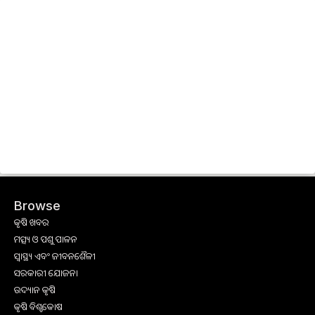
Browse
କୃଷି ଖବର
ମତ୍ସ୍ୟ ଓ ପଶୁ ପାଳନ
ସ୍ୱାସ୍ଥ୍ୟ ଏବଂ ଜୀବନଶୈଳୀ
ସରକାରୀ ଯୋଜନା
ଉଦ୍ୟାନ କୃଷି
କୃଷି ବିଶ୍ବକୋଷ