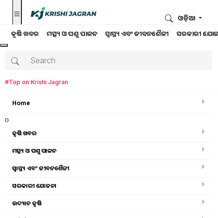
ଓଡ଼ିଆ
କୃଷି ଖବର
ମତ୍ସ୍ୟ ଓ ପଶୁ ପାଳନ
ସ୍ୱାସ୍ଥ୍ୟ ଏବଂ ଜୀବନଶୈଳୀ
ସରକାରୀ ଯୋଜ
#Top on Krishi Jagran
Home
o
କୃଷି ଖବର
ମତ୍ସ୍ୟ ଓ ପଶୁ ପାଳନ
ସ୍ୱାସ୍ଥ୍ୟ ଏବଂ ଜୀବନଶୈଳୀ
ସରକାରୀ ଯୋଜନା
କୃଷି ଖବର
ଉଦ୍ୟାନ କୃଷି