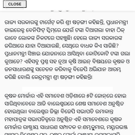
ବିଜେପି କୃଷକ ମୋର୍ଚ୍ଚାର ବିଶାଳ ଚାଷୀ ସମାବେଶରେ ଉଦ୍‌ବୋଧନ
CLOSE
ଦେଇ ଏହା କହିଛନ୍ତି କେନ୍ଦ୍ରମନ୍ତ୍ରୀ ପ୍ରତାପଚନ୍ଦ୍ର ଷଡ଼ଙ୍ଗୀ।
ରାଜ୍ୟ ସରକାରଙ୍କୁ ଟାର୍ଗେଟ୍‌ କରି ଶ୍ରୀ ଷଡ଼ଙ୍ଗୀ କହିଛନ୍ତି, ପ୍ରଧାନମନ୍ତ୍ରୀ
ଡାଇରେକ୍ଟ ବେନିଫିଟ୍‌ ସ୍କିମ୍‌ରେ ଯେଉଁ ଟଙ୍କା ଦିଆଗଲା ତାହା ଠିକ୍‌
ଭାବେ ଲୋକଙ୍କ ନିକଟରେ ପହଞ୍ଚୁଛି। ହେଲେ ରାଜ୍ୟ ସରକାରଙ୍କ
ଜରିଆରେ ଯାହା ଦିଆଯାଉଛି, ସେଥିରେ ବାଧକ କିଏ ସାଜିଛି?
ପ୍ରଧାନମନ୍ତ୍ରୀ ସିଞ୍ଚାଇ ଯୋଜନାରେ ଆସିଥିବା କୋଟିକୋଟି ଟଙ୍କା ଗଲା
କୁଆଡେ? ଏହିସବୁ ପ୍ରଶ୍ନ ସହ ନୂଆ କୃଷି ଆଇନ୍‌ ବିଷୟରେ କୃଷକ ଓ
ଜନସାଧାରଣଙ୍କୁ ସଚେତନ କରିବାକୁ ବିଜେପି ଅଭିଯାନ ଆରମ୍ଭ
କରିଛି ବୋଲି କେନ୍ଦ୍ରମନ୍ତ୍ରୀ ଶ୍ରୀ ଷଡ଼ଙ୍ଗୀ କହିଛନ୍ତି।
କୃଷକ ମୋର୍ଚ୍ଚାର ଏହି ସମାବେଶ ଓଡ଼ିଶାରେ ୫ଟି ଜୋନ୍‌ରେ ହୋଇ
ସାରିଥିବାବେଳେ ଆଜି ବାଲେଶ୍ବରରେ ଶେଷ ସମାବେଶ ଅନୁଷ୍ଠିତ
ହୋଇଥିଲା। ବାଲେଶ୍ବର ଜିଲ୍ଲା ବିଜେପି ସଭାପତି ଉମାକାନ୍ତ
ମହାପାତ୍ରଙ୍କ ସଭାପତିତ୍ବରେ ଅନୁଷ୍ଠିତ ଏହି ସମାବେଶରେ କୃଷକ
ମୋର୍ଚ୍ଚାର ରାଷ୍ଟ୍ରୀୟ ସାଧାରଣ ସମ୍ପାଦକ ଡ.ଶମ୍ଭୁକୁମାର, ମୟୂରଭଞ୍ଜ
ସାଂସଦ ବିଶେଶ୍ବର ଟୁଡୁ, କୃଷକ ମୋର୍ଚ୍ଚା ରାଷ୍ଟ୍ରୀୟ ଉପସଭାପତି