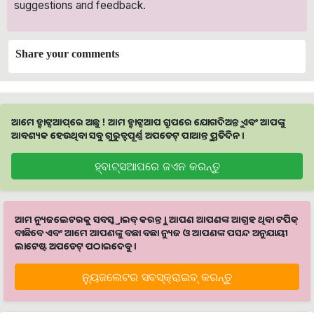
suggestions and feedback.
Share your comments
ଆମେ ହ୍ବାଟ୍ସଆପ୍‌ରେ ଅଛୁ ! ଆମ ହ୍ବାଟ୍ସଆପ ଗ୍ରୁପରେ ଯୋଗଦିଅନ୍ତୁ ଏବଂ ଆପଙ୍କୁ
ଆବଶ୍ୟକ ହେଉଥିବା ସବୁ ଗୁରୁତ୍ବପୂର୍ଣ୍ଣ ଅପଡେଟ୍‌ ପାଆନ୍ତୁ ପ୍ରତିଦିନ ।
ହ୍ବାଟ୍ସଆପରେ ଜଏନ କରନ୍ତୁ
ଆମ ନ୍ୟୁଜଲେଟରକୁ ସବସ୍କ୍ରାଇବ୍ କରନ୍ତୁ । ଆପଣ ଆପଣଙ୍କ ଆଗ୍ରହ ଥିବା ଟପିକ୍‌
ବାଛିବେ ଏବଂ ଆମେ ଆପଣଙ୍କୁ ବଛା ବଛା ନ୍ୟୁଜ ଓ ଆପଣଙ୍କ ପସନ୍ଦ ଅନୁଯାୟୀ
ଲାଟେଷ୍ଟ ଅପଡେଟ୍‌ ପଠାଇଦେବୁ ।
ନ୍ୟୁଜଲେଟର ସବସ୍କ୍ରାଇବ୍‌ କରନ୍ତୁ