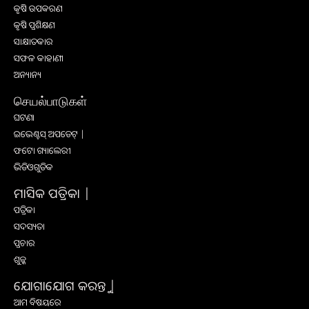
କୃଷି ଉପକରଣ
କୃଷି ପ୍ରଶିକ୍ଷଣ
ସାକ୍ଷାତକାର
ସଫଳ କାହାଣୀ
ଅନ୍ୟାନ୍ୟ
செயல்பாடுகள்
ଘଟଣା
ଇଭେଣ୍ଟସ୍ ଅପଡେଟ୍ |
ଫଟୋ ଗ୍ୟାଲେରୀ
ଭିଡିଓଗୁଡିକ
ମାସିକ ପତ୍ରିକା |
ପତ୍ରିକା
ସଦସ୍ୟତା
ପ୍ରଚାର
ଶୁଳ୍କ
ଯୋଗାଯୋଗ କରନ୍ତୁ |
ଆମ ବିଷୟରେ