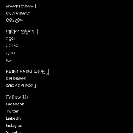
ଇଭେଣ୍ଟସ୍ ଅପଡେଟ୍ |
ଫଟୋ ଗ୍ୟାଲେରୀ
ଭିଡିଓଗୁଡିକ
ମାସିକ ପତ୍ରିକା |
ପତ୍ରିକା
ସଦସ୍ୟତା
ପ୍ରଚାର
ଶୁଳ୍କ
ଯୋଗାଯୋଗ କରନ୍ତୁ |
ଆମ ବିଷୟରେ
ଯୋଗାଯୋଗ କରନ୍ତୁ |
Follow Us
Facebook
Twitter
LinkedIn
Instagram
Youtube