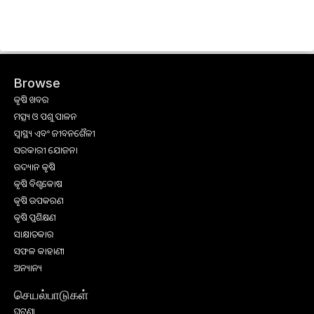
Browse
କୃଷି ଖବର
ମତ୍ସ୍ୟ ଓ ପଶୁ ପାଳନ
ସ୍ୱାସ୍ଥ୍ୟ ଏବଂ ଜୀବନଶୈଳୀ
ସରକାରୀ ଯୋଜନା
ଉଦ୍ୟାନ କୃଷି
କୃଷି ବିଶ୍ବକୋଷ
କୃଷି ଉପକରଣ
କୃଷି ପ୍ରଶିକ୍ଷଣ
ସାକ୍ଷାତକାର
ସଫଳ କାହାଣୀ
ଅନ୍ୟାନ୍ୟ
செயல்பாடுகள்
ଘଟଣା