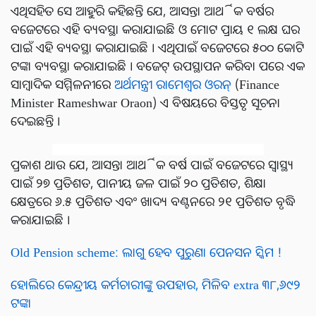
ଏଥିସହିତ ସେ ଆହୁରି କହିଛନ୍ତି ଯେ, ଆସନ୍ତା ଆର୍ଥିକ ବର୍ଷର
ବଜେଟରେ ଏହି ବ୍ୟବସ୍ଥା କରାଯାଇଛି ଓ ମୋଟ ପ୍ରାୟ ୧ ଲକ୍ଷ ଘର
ପାଇଁ ଏହି ବ୍ୟବସ୍ଥା କରାଯାଇଛି । ଏଥିପାଇଁ ବଜେଟରେ ୫୦୦ କୋଟି
ଟଙ୍କା ବ୍ୟବସ୍ଥା କରାଯାଇଛି । ବଜେଟ୍ ଉପସ୍ଥାପନ କରିବା ପରେ ଏକ
ସାମ୍ବାଦିକ ସମ୍ମିଳନୀରେ
ଅର୍ଥମନ୍ତ୍ରୀ ରାମେଶ୍ୱର ଓରନ୍
(Finance
Minister Rameshwar Oraon) ଏ ବିଷୟରେ ବିସ୍ତୃତ ସୂଚନା
ଦେଇଛନ୍ତି ।
ପ୍ରକାଶ ଥାଉ ଯେ, ଆସନ୍ତା ଆର୍ଥିକ ବର୍ଷ ପାଇଁ ବଜେଟରେ ସ୍ୱାସ୍ଥ୍ୟ
ପାଇଁ ୨୭ ପ୍ରତିଶତ, ପାନୀୟ ଜଳ ପାଇଁ ୨୦ ପ୍ରତିଶତ, ଶିକ୍ଷା
କ୍ଷେତ୍ରରେ ୬.୫ ପ୍ରତିଶତ ଏବଂ ଖାଦ୍ୟ ବଣ୍ଟନରେ ୨୧ ପ୍ରତିଶତ ବୃଦ୍ଧି
କରାଯାଇଛି ।
Old Pension scheme: ଲାଗୁ ହେବ ପୁରୁଣା ପେନସନ ସ୍କିମ !
ହୋଲିରେ କେନ୍ଦ୍ରୀୟ କର୍ମଚାରୀଙ୍କୁ ଉପହାର, ମିଳିବ extra ୩୮,୬୯୨
ଟଙ୍କା