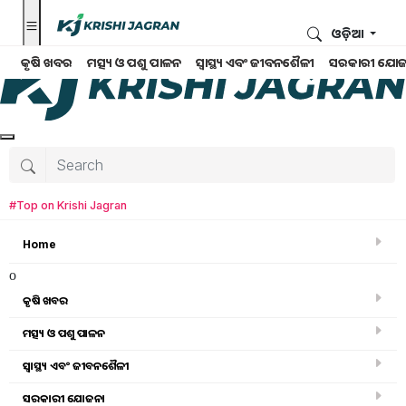
ଓଡ଼ିଆ
କୃଷି ଖବର
ମତ୍ସ୍ୟ ଓ ପଶୁ ପାଳନ
ସ୍ୱାସ୍ଥ୍ୟ ଏବଂ ଜୀବନଶୈଳୀ
ସରକାରୀ ଯୋଜ
#Top on Krishi Jagran
Home
o
କୃଷି ଖବର
ମତ୍ସ୍ୟ ଓ ପଶୁ ପାଳନ
ସ୍ୱାସ୍ଥ୍ୟ ଏବଂ ଜୀବନଶୈଳୀ
କୃଷି ଖବର
ସରକାରୀ ଯୋଜନା