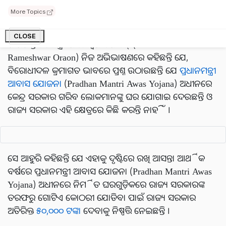
ଘର ପ୍ରତି ଅତିରିକ୍ତ
50 ହଜାର
ଟଙ୍କା ପ୍ରଦାନ କରିବାକୁ ନିଷ୍ପତ୍ତି
More Topics
ନିଆଯାଇଛି ।
CLOSE
ଝାରଖଣ୍ଡ ଅର୍ଥମନ୍ତ୍ରୀ ରାମେଶ୍ୱର ଓରାଓନ୍ (Finance Minister
Rameshwar Oraon) ନିଜ ଅଭିଭାଷଣରେ କହିଛନ୍ତି ଯେ,
ବିରୋଧୀଦଳ କ୍ରମାଗତ ଭାବରେ ପ୍ରଶ୍ନ ଉଠାଉଛନ୍ତି ଯେ
ପ୍ରଧାନମନ୍ତ୍ରୀ
ଆବାସ ଯୋଜନା
(Pradhan Mantri Awas Yojana) ଅଧୀନରେ
କେନ୍ଦ୍ର ସରକାର ଗରିବ ଲୋକମାନଙ୍କୁ ଘର ଯୋଗାଇ ଦେଉଛନ୍ତି ଓ
ରାଜ୍ୟ ସରକାର ଏହି କ୍ଷେତ୍ରରେ କିଛି କରନ୍ତି ନାହିଁ ।
ସେ ଆହୁରି କହିଛନ୍ତି ଯେ ଏହାକୁ ଦୃଷ୍ଟିରେ ରଖି ଆସନ୍ତା ଆର୍ଥିକ
ବର୍ଷରେ ପ୍ରଧାନମନ୍ତ୍ରୀ ଆବାସ ଯୋଜନା (Pradhan Mantri Awas
Yojana) ଅଧୀନରେ ନିର୍ମିତ ଘରଗୁଡ଼ିକରେ ରାଜ୍ୟ ସରକାରଙ୍କ
ତରଫରୁ ଗୋଟିଏ କୋଠରୀ ଯୋଡିବା ପାଇଁ ରାଜ୍ୟ ସରକାର
ଅତିରିକ୍ତ
୫୦,୦୦୦ ଟଙ୍କା
ଦେବାକୁ ନିଷ୍ପତ୍ତି ନେଇଛନ୍ତି ।