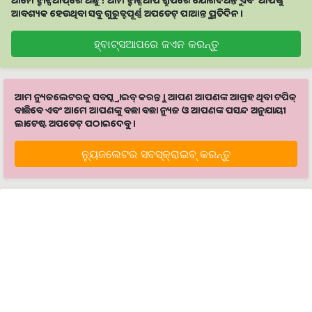
ଆବଶ୍ୟକ ହେଉଥିବା ସବୁ ଗୁରୁତ୍ବପୂର୍ଣ୍ଣ ଅପଡେଟ୍‌ ପାଆନ୍ତୁ ପ୍ରତିଦିନ ।
ହ୍ବାଟ୍ସଆପରେ ଜଏନ କରନ୍ତୁ
ଆମ ନ୍ୟୁଜଲେଟରକୁ ସବସ୍କ୍ରାଇବ୍ କରନ୍ତୁ । ଆପଣ ଆପଣଙ୍କ ଆଗ୍ରହ ଥିବା ଟପିକ୍‌
ବାଛିବେ ଏବଂ ଆମେ ଆପଣଙ୍କୁ ବଛା ବଛା ନ୍ୟୁଜ ଓ ଆପଣଙ୍କ ପସନ୍ଦ ଅନୁଯାୟୀ
ଲାଟେଷ୍ଟ ଅପଡେଟ୍‌ ପଠାଇଦେବୁ ।
ନ୍ୟୁଜଲେଟର ସବସ୍କ୍ରାଇବ୍‌ କରନ୍ତୁ