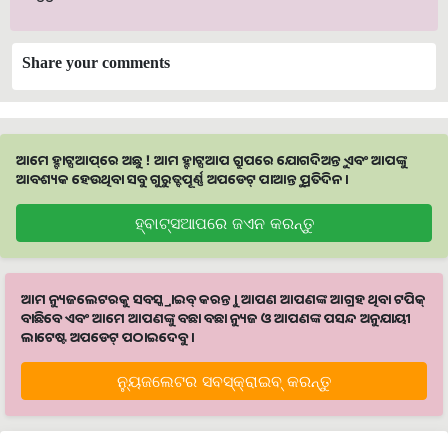
Share your comments
ଆମେ ହ୍ବାଟ୍ସଆପ୍‌ରେ ଅଛୁ ! ଆମ ହ୍ବାଟ୍ସଆପ ଗ୍ରୁପରେ ଯୋଗଦିଅନ୍ତୁ ଏବଂ ଆପଙ୍କୁ
ଆବଶ୍ୟକ ହେଉଥିବା ସବୁ ଗୁରୁତ୍ବପୂର୍ଣ୍ଣ ଅପଡେଟ୍‌ ପାଆନ୍ତୁ ପ୍ରତିଦିନ ।
ହ୍ବାଟ୍ସଆପରେ ଜଏନ କରନ୍ତୁ
ଆମ ନ୍ୟୁଜଲେଟରକୁ ସବସ୍କ୍ରାଇବ୍ କରନ୍ତୁ । ଆପଣ ଆପଣଙ୍କ ଆଗ୍ରହ ଥିବା ଟପିକ୍‌
ବାଛିବେ ଏବଂ ଆମେ ଆପଣଙ୍କୁ ବଛା ବଛା ନ୍ୟୁଜ ଓ ଆପଣଙ୍କ ପସନ୍ଦ ଅନୁଯାୟୀ
ଲାଟେଷ୍ଟ ଅପଡେଟ୍‌ ପଠାଇଦେବୁ ।
ନ୍ୟୁଜଲେଟର ସବସ୍କ୍ରାଇବ୍‌ କରନ୍ତୁ