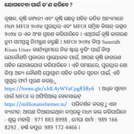
ଯୋଗଦେବା ପାଇଁ କ'ଣ କରିବେ ?
କୃଷକ, କୃଷି କମ୍ପାନୀ ଏବଂ କୃଷି କ୍ଷେତ୍ର ସହିତ ଜଡିତ ଅନ୍ୟମାନେ
ମଧ୍ୟ MFOI ୨୦୨୪ ପୁରସ୍କାର ଏବଂ MFOI ସମ୍ରିଦ୍ଧ କିସାନ୍ ଉତ୍ସବ
୨୦୨୪ ର ଏକ ଅଂଶ ଗ୍ରହଣ କରିପାରିବେ l ଏଥିପାଇଁ କୃଷି ଜାଗରଣ
ତୁମ ସମସ୍ତଙ୍କୁ ନିମନ୍ତ୍ରଣ କରୁଛି l MFOI ୨୦୨୪ କିମ୍ବା Samridh
Kisan Utsav କାର୍ଯ୍ୟକ୍ରମରେ ନିଜ ଷ୍ଟଲ୍ ବୁକିଂ ପାଇଁ କିମ୍ବା
ଯେକୌଣସି ପ୍ରକାରର ପ୍ରାୟୋଜକ ପାଇଁ, ଆପଣ କୃଷି ଜାଗରଣ
ସହିତ ଯୋଗାଯୋଗ କରିପାରିବେ l ଏହି ସମୟରେ, ପୁରସ୍କାର ଶୋ
କିମ୍ବା ଅନ୍ୟ କୌଣସି ପ୍ରୋଗ୍ରାମ ସହିତ ଜଡିତ ସୂଚନା ପାଇଁ, ଏହି
ଗୁଗୁଲ୍ ଫର୍ମ ପୂରଣ କରନ୍ତୁ-
https://forms.gle/sJdL4yWVaCpg838y6
l ଅଧିକ ସୂଚନା
ପାଇଁ MFOI ର ଅଫିସିଆଲ୍ ୱେବସାଇଟ୍
https://millionairefarmer.in/
ପରିଦର୍ଶନ କରନ୍ତୁ l ଏହା
ବ୍ୟତୀତ, ଆପଣ ଦିଆଯାଇଥିବା ନମ୍ବରକୁ ମଧ୍ୟ କଲ କରିପାରିବେ
- ଶୁଭ୍ର ମହାନ୍ତି : 971 883 8998 , ମେଘା ଶର୍ମା : 989 166
8292 , ହର୍ଷ କପୁର: 989 172 4466 l