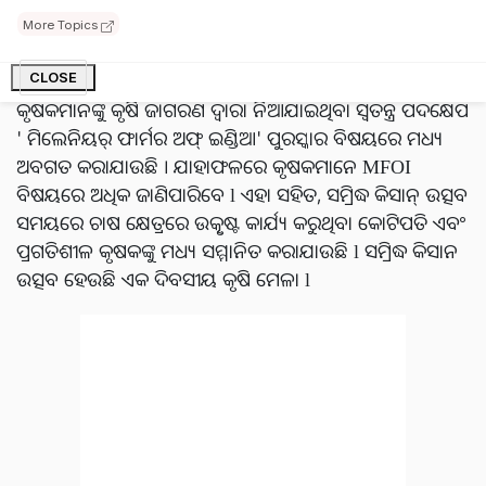
କୃଷି ସମ୍ବନ୍ଧୀୟ ନୂତନ କୌଶଳ ସହିତ କୃଷି ସମ୍ବନ୍ଧୀୟ ସୂଚନା
More Topics
ପାଇପାରିବେ ଏବଂ ସେମାନଙ୍କର ଧାରଣା ମଧ୍ୟ ବାଣ୍ଟିପାରିବେ ଅନ୍ୟ
ଚାଷୀଙ୍କ ସହିତ l ଏହା ବ୍ୟତୀତ ସମ୍ରିଦ୍ଧ କିସାନ ଉତ୍ସବରେ
CLOSE
କୃଷକମାନଙ୍କୁ କୃଷି ଜାଗରଣ ଦ୍ୱାରା ନିଆଯାଇଥିବା ସ୍ୱତନ୍ତ୍ର ପଦକ୍ଷେପ
' ମିଲେନିୟର୍ ଫାର୍ମର ଅଫ୍ ଇଣ୍ଡିଆ' ପୁରସ୍କାର ବିଷୟରେ ମଧ୍ୟ
ଅବଗତ କରାଯାଉଛି । ଯାହାଫଳରେ କୃଷକମାନେ MFOI
ବିଷୟରେ ଅଧିକ ଜାଣିପାରିବେ l ଏହା ସହିତ, ସମ୍ରିଦ୍ଧ କିସାନ୍ ଉତ୍ସବ
ସମୟରେ ଚାଷ କ୍ଷେତ୍ରରେ ଉତ୍କୃଷ୍ଟ କାର୍ଯ୍ୟ କରୁଥିବା କୋଟିପତି ଏବଂ
ପ୍ରଗତିଶୀଳ କୃଷକଙ୍କୁ ମଧ୍ୟ ସମ୍ମାନିତ କରାଯାଉଛି l ସମ୍ରିଦ୍ଧ କିସାନ
ଉତ୍ସବ ହେଉଛି ଏକ ଦିବସୀୟ କୃଷି ମେଳା l