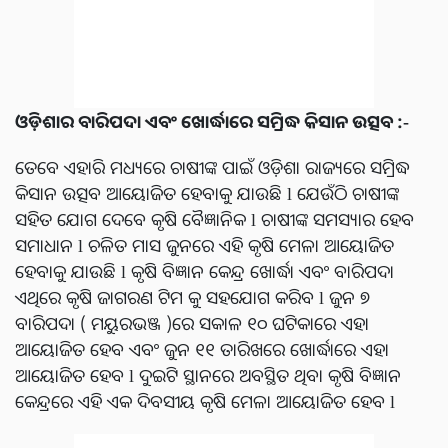
ଓଡ଼ିଶାର ବାରିପଦା ଏବଂ ଖୋର୍ଦ୍ଧାରେ ସମ୍ରିଦ୍ଧ କିସାନ ଉତ୍ସବ :-
ତେବେ ଏହାରି ମଧ୍ୟରେ ଚାଷୀଙ୍କ ପାଇଁ ଓଡ଼ିଶା ରାଜ୍ୟରେ ସମ୍ରିଦ୍ଧ
କିସାନ ଉତ୍ସବ ଆୟୋଜିତ ହେବାକୁ ଯାଉଛି l ଯେଉଁଠି ଚାଷୀଙ୍କ
ସହିତ ଯୋଗ ଦେବେ କୃଷି ବୈଜ୍ଞାନିକ l ଚାଷୀଙ୍କ ସମସ୍ୟାର ହେବ
ସମାଧାନ l ଚଳିତ ମାସ ଜୁନରେ ଏହି କୃଷି ମେଳା ଆୟୋଜିତ
ହେବାକୁ ଯାଉଛି l କୃଷି ବିଜ୍ଞାନ କେନ୍ଦ୍ର ଖୋର୍ଦ୍ଧା ଏବଂ ବାରିପଦା
ଏଥିରେ କୃଷି ଜାଗରଣ ଟିମ କୁ ସହଯୋଗ କରିବ l ଜୁନ ୭
ବାରିପଦା ( ମୟୁରଭଞ୍ଜ )ରେ ସକାଳ ୧୦ ଘଟିକାରେ ଏହା
ଆୟୋଜିତ ହେବ ଏବଂ ଜୁନ ୧୧ ତାରିଖରେ ଖୋର୍ଦ୍ଧାରେ ଏହା
ଆୟୋଜିତ ହେବ l ଦୁଇଟି ସ୍ଥାନରେ ଅବସ୍ଥିତ ଥିବା କୃଷି ବିଜ୍ଞାନ
କେନ୍ଦ୍ରରେ ଏହି ଏକ ଦିବସୀୟ କୃଷି ମେଳା ଆୟୋଜିତ ହେବ l