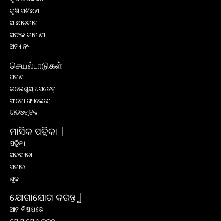
କୃଷି ପ୍ରଶିକ୍ଷଣ
ସାକ୍ଷାତକାର
ସଫଳ କାହାଣୀ
ଅନ୍ୟାନ୍ୟ
செயல்பாடுகள்
ଘଟଣା
ଇଭେଣ୍ଟସ୍ ଅପଡେଟ୍ |
ଫଟୋ ଗ୍ୟାଲେରୀ
ଭିଡିଓଗୁଡିକ
ମାସିକ ପତ୍ରିକା |
ପତ୍ରିକା
ସଦସ୍ୟତା
ପ୍ରଚାର
ଶୁଳ୍କ
ଯୋଗାଯୋଗ କରନ୍ତୁ |
ଆମ ବିଷୟରେ