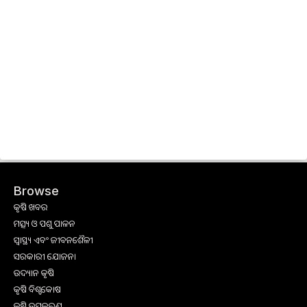
Browse
କୃଷି ଖବର
ମତ୍ସ୍ୟ ଓ ପଶୁ ପାଳନ
ସ୍ୱାସ୍ଥ୍ୟ ଏବଂ ଜୀବନଶୈଳୀ
ସରକାରୀ ଯୋଜନା
ଉଦ୍ୟାନ କୃଷି
କୃଷି ବିଶ୍ବକୋଷ
କୃଷି ଉପକରଣ