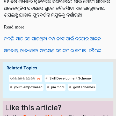
୧୧ ବର୍ଷ ମଧ୍ୟରେ ଯୁବବର୍ଗଙ୍କ ସଶକ୍ତିକରଣ ପାଇଁ ମୋଦୀ ସରକାର
ଅନେକଗୁଡ଼ିଏ ପଦକ୍ଷେପ ଗ୍ରହଣ କରିଛନ୍ତି।ବା ଏକ ଉଲ୍ଲେଖନୀୟ
ଉପଲବ୍ଧି ଯାହାକି ଯୁବବର୍ଗଙ୍କ ନିଯୁକ୍ତିକୁ ଦର୍ଶାଉଛି।
Read more
ନକଲି ସାର ଯୋଗାଉଥିବା କମ୍ପାନୀଙ୍କ ପାଇଁ କଠୋର ଆଇନ
ସମବାୟ ଖାଦ୍ୟଶସ୍ୟ ସଂରକ୍ଷଣ ଯୋଜନାର ସମୀକ୍ଷା ବୈଠକ
Related Topics
ସରକାରଙ୍କ ଯୋଜନା
Skill Development Scheme
youth empowered
pm modi
govt schemes
Like this article?