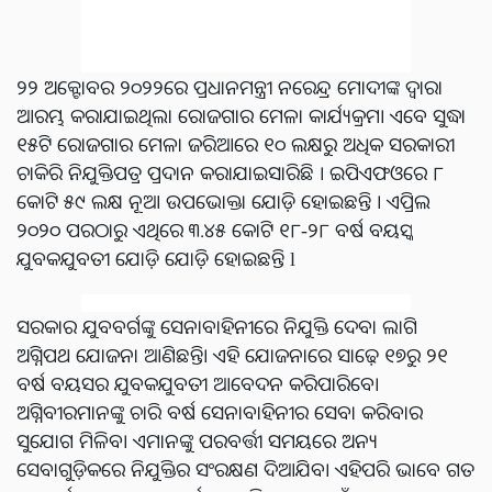
୨୨ ଅକ୍ଟୋବର ୨୦୨୨ରେ ପ୍ରଧାନମନ୍ତ୍ରୀ ନରେନ୍ଦ୍ର ମୋଦୀଙ୍କ ଦ୍ୱାରା
ଆରମ୍ଭ କରାଯାଇଥିଲା ରୋଜଗାର ମେଳା କାର୍ଯ୍ୟକ୍ରମ। ଏବେ ସୁଦ୍ଧା
୧୫ଟି ରୋଜଗାର ମେଳା ଜରିଆରେ ୧୦ ଲକ୍ଷରୁ ଅଧିକ ସରକାରୀ
ଚାକିରି ନିଯୁକ୍ତିପତ୍ର ପ୍ରଦାନ କରାଯାଇସାରିଛି । ଇପିଏଫଓରେ ୮
କୋଟି ୫୯ ଲକ୍ଷ ନୂଆ ଉପଭୋକ୍ତା ଯୋଡ଼ି ହୋଇଛନ୍ତି । ଏପ୍ରିଲ
୨୦୨୦ ପରଠାରୁ ଏଥିରେ ୩.୪୫ କୋଟି ୧୮-୨୮ ବର୍ଷ ବୟସ୍କ
ଯୁବକଯୁବତୀ ଯୋଡ଼ି ଯୋଡ଼ି ହୋଇଛନ୍ତି l
ସରକାର ଯୁବବର୍ଗଙ୍କୁ ସେନାବାହିନୀରେ ନିଯୁକ୍ତି ଦେବା ଲାଗି
ଅଗ୍ନିପଥ ଯୋଜନା ଆଣିଛନ୍ତି। ଏହି ଯୋଜନାରେ ସାଢ଼େ ୧୭ରୁ ୨୧
ବର୍ଷ ବୟସର ଯୁବକଯୁବତୀ ଆବେଦନ କରିପାରିବେ।
ଅଗ୍ନିବୀରମାନଙ୍କୁ ଚାରି ବର୍ଷ ସେନାବାହିନୀର ସେବା କରିବାର
ସୁଯୋଗ ମିଳିବ। ଏମାନଙ୍କୁ ପରବର୍ତ୍ତୀ ସମୟରେ ଅନ୍ୟ
ସେବାଗୁଡ଼ିକରେ ନିଯୁକ୍ତିର ସଂରକ୍ଷଣ ଦିଆଯିବ। ଏହିପରି ଭାବେ ଗତ