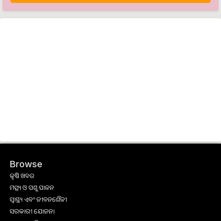
Browse
କୃଷି ଖବର
ମତ୍ସ୍ୟ ଓ ପଶୁ ପାଳନ
ସ୍ୱାସ୍ଥ୍ୟ ଏବଂ ଜୀବନଶୈଳୀ
ସରକାରୀ ଯୋଜନା