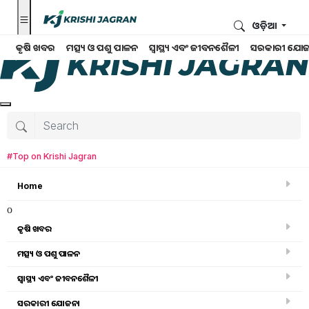
ଓଡ଼ିଆ
କୃଷି ଖବର
ମତ୍ସ୍ୟ ଓ ପଶୁ ପାଳନ
ସ୍ୱାସ୍ଥ୍ୟ ଏବଂ ଜୀବନଶୈଳୀ
ସରକାରୀ ଯୋଜ
#Top on Krishi Jagran
Home
o
କୃଷି ଖବର
ମତ୍ସ୍ୟ ଓ ପଶୁ ପାଳନ
ସ୍ୱାସ୍ଥ୍ୟ ଏବଂ ଜୀବନଶୈଳୀ
କୃଷି ଖବର
ସରକାରୀ ଯୋଜନା