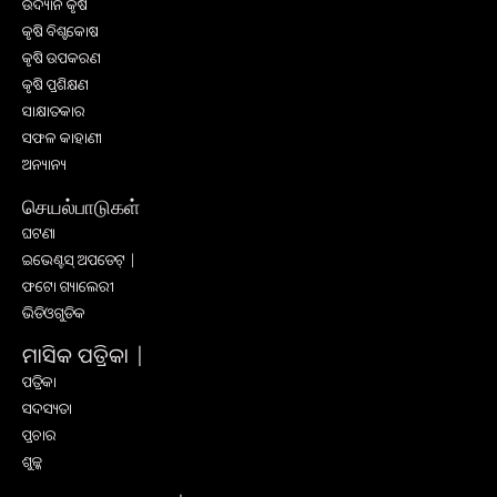
ଉଦ୍ୟାନ କୃଷି
କୃଷି ବିଶ୍ବକୋଷ
କୃଷି ଉପକରଣ
କୃଷି ପ୍ରଶିକ୍ଷଣ
ସାକ୍ଷାତକାର
ସଫଳ କାହାଣୀ
ଅନ୍ୟାନ୍ୟ
செயல்பாடுகள்
ଘଟଣା
ଇଭେଣ୍ଟସ୍ ଅପଡେଟ୍ |
ଫଟୋ ଗ୍ୟାଲେରୀ
ଭିଡିଓଗୁଡିକ
ମାସିକ ପତ୍ରିକା |
ପତ୍ରିକା
ସଦସ୍ୟତା
ପ୍ରଚାର
ଶୁଳ୍କ