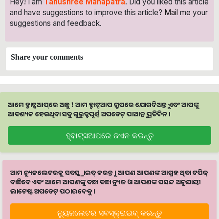
Hey! I am
Tanushree Mahapatra
. Did you liked this article
and have suggestions to improve this article?
Mail
me your
suggestions and feedback.
Share your comments
ଆମେ ହ୍ବାଟ୍ସଆପ୍‌ରେ ଅଛୁ ! ଆମ ହ୍ବାଟ୍ସଆପ ଗ୍ରୁପରେ ଯୋଗଦିଅନ୍ତୁ ଏବଂ ଆପଙ୍କୁ
ଆବଶ୍ୟକ ହେଉଥିବା ସବୁ ଗୁରୁତ୍ବପୂର୍ଣ୍ଣ ଅପଡେଟ୍‌ ପାଆନ୍ତୁ ପ୍ରତିଦିନ ।
ହ୍ବାଟ୍ସଆପରେ ଜଏନ କରନ୍ତୁ
ଆମ ନ୍ୟୁଜଲେଟରକୁ ସବସ୍କ୍ରାଇବ୍ କରନ୍ତୁ । ଆପଣ ଆପଣଙ୍କ ଆଗ୍ରହ ଥିବା ଟପିକ୍‌
ବାଛିବେ ଏବଂ ଆମେ ଆପଣଙ୍କୁ ବଛା ବଛା ନ୍ୟୁଜ ଓ ଆପଣଙ୍କ ପସନ୍ଦ ଅନୁଯାୟୀ
ଲାଟେଷ୍ଟ ଅପଡେଟ୍‌ ପଠାଇଦେବୁ ।
ନ୍ୟୁଜଲେଟର ସବସ୍କ୍ରାଇବ୍‌ କରନ୍ତୁ