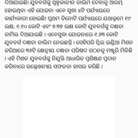
ଦିଆଯାଇଛି। ଯୁବବର୍ଗଙ୍କୁ ସ୍ୱଳ୍ପକାଳୀନ ତାଲିମ ଦେବାକୁ ଆରମ୍ଭ
ହୋଇଥିବା ଏହି ଯୋଜନା ଏବେ ସୁଦ୍ଧା ୪ଟି ପର୍ଯ୍ୟାୟରେ
କାର୍ଯ୍ୟକାରୀ ହୋଇଛି। ପ୍ରଥମ ତିନୋଟି ପର୍ଯ୍ୟାୟରେ ଯଥାକ୍ରମେ ୧୯
ଲକ୍ଷ, ୧.୧୦ କୋଟି ଏବଂ ୭.୩୭ ଲକ୍ଷ କୋଟି ଯୁବବର୍ଗଙ୍କୁ ଦକ୍ଷତା
ତାମିଲ ଦିଆଯାଇଛି । ଏବେସୁଦ୍ଧା ଯୋଜନାରେ ୧.୬୩ କୋଟି
ଯୁବବର୍ଗ ଦକ୍ଷତା ତାଲିମ ନେଇଛନ୍ତି । ସେହିପରି ସ୍କିଲ ଇଣ୍ଡିଆ ମିଶନ
ଜରିଆରେ ୩୬ଟି କ୍ଷେତ୍ରୀୟ ଦକ୍ଷତା ପରିଷଦ ଗଠନକୁ ମଞ୍ଜୁରି ମିଳିଛି
। ଏହି ମିଶନ ଯୁବବର୍ଗଙ୍କୁ ନିଯୁକ୍ତି ଆଧାରିତ ପ୍ରଶିକ୍ଷଣ ପ୍ରଦାନ
କରିବାରେ ଉଲ୍ଲେଖନୀୟ ସଫଳତା ହାସଲ କରିଛି ।