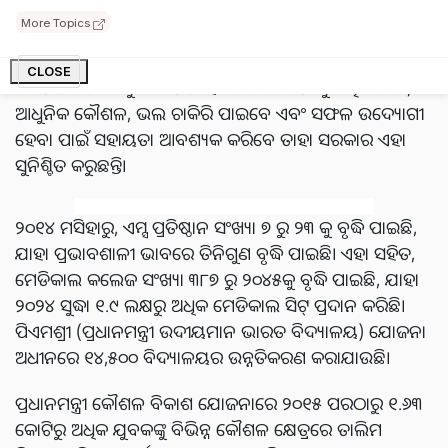
ଗୁରୁତ୍ୱପୂର୍ଣ୍ଣ ସୁଯୋଗ ଭାବେ ବିବେଚନା କରନ୍ତି। ମୋଦୀ ସରକାରଙ୍କ
More Topics
ଉଦ୍ଦେଶ୍ୟ ହେଉଛି ଯୁବବର୍ଗଙ୍କୁ ଆଗକୁ ବଢିବାରେ ସାହାଯ୍ୟ କରିବା,
ସେମାନଙ୍କ ଲକ୍ଷ୍ୟ ହାସଲ କରିବା ଏବଂ ଭାରତକୁ ଭବିଷ୍ୟତରେ
CLOSE
ଆଗେଇ ନେବା। ଯୁବ ଭାରତୀୟମାନେ ଯେପରି ଗୁଣାତ୍ମକ ଶିକ୍ଷା,
ଆଧୁନିକ କୌଶଳ, ଭଲ ଚାକିରି ପାଇବେ ଏବଂ ସଫଳ ଉଦ୍ୟୋଗୀ
ହେବା ପାଇଁ ସହାୟତା ଆବଶ୍ୟକ କରିବେ ତାହା ସରକାର ଏହା
ସୁନିଶ୍ଚିତ କରୁଛନ୍ତି।
୨୦୧୪ ମସିହାରୁ, ଏମ୍ସ ପ୍ରତିଷ୍ଠାନ ସଂଖ୍ୟା ୭ ରୁ ୨୩ କୁ ବୃଦ୍ଧି ପାଇଛି,
ଯାହା ପ୍ରଭାବଶାଳୀ ଭାବରେ ତିନିଗୁଣ ବୃଦ୍ଧି ପାଇଛି। ଏହା ସହିତ,
ମେଡିକାଲ କଲେଜ ସଂଖ୍ୟା ୩୮୭ ରୁ ୨୦୪୫କୁ ବୃଦ୍ଧି ପାଇଛି, ଯାହା
୨୦୨୪ ସୁଦ୍ଧା ୧.୯ ଲକ୍ଷରୁ ଅଧିକ ମେଡିକାଲ ସିଟ୍ ପ୍ରଦାନ କରିଛି।
ପିଏମଶ୍ରୀ (ପ୍ରଧାନମନ୍ତ୍ରୀ ଉଦୀୟମାନ ଭାରତ ବିଦ୍ୟାଳୟ) ଯୋଜନା
ଅଧୀନରେ ୧୪,୫୦୦ ବିଦ୍ୟାଳୟର ଉନ୍ନତିକରଣ କରାଯାଉଛି।
ପ୍ରଧାନମନ୍ତ୍ରୀ କୌଶଳ ବିକାଶ ଯୋଜନାରେ ୨୦୧୫ ପରଠାରୁ ୧.୬୩
କୋଟିରୁ ଅଧିକ ଯୁବକଙ୍କୁ ବିଭିନ୍ନ କୌଶଳ କ୍ଷେତ୍ରରେ ତାଲିମ