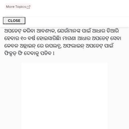
ଆରାମ ପ୍ରଦାନ କରି କର୍ତ୍ତୃପକ୍ଷ ମାଗଣା ଆଧାର ଅପଡେଟ୍ ପାଇଁ
ସମୟ ସୀମାକୁ ୧୪ ଜୁନ୍ ୨୦୨୪ ପର୍ଯ୍ୟନ୍ତ ବୃଦ୍ଧି କରିଛନ୍ତି । ବର୍ତ୍ତମାନ
More Topics
ପର୍ଯ୍ୟନ୍ତ ୧୪ ମାର୍ଚ୍ଚ ପାଇଁ ସମୟସୀମା ସ୍ଥିର କରାଯାଇଥିଲା l
CLOSE
କର୍ତ୍ତୃପକ୍ଷ କହିଛନ୍ତି ଯେ ଏପରି ବ୍ୟବହାରକାରୀଙ୍କ ପାଇଁ ଆଧାର
ଅପଡେଟ୍ କରିବା ଆବଶ୍ୟକ, ଯେଉଁମାନଙ୍କ ପାଇଁ ଆଧାର ତିଆରି
ହେବାର ୧୦ ବର୍ଷ ହୋଇସାରିଛି। ମାଗଣା ଆଧାର ଅପଡେଟ୍ ସେବା
କେବଳ ଅନ୍ଲାଇନ୍ ରେ ଉପଲବ୍ଧ, ଅଫଲାଇନ୍ ଅପଡେଟ୍ ପାଇଁ
ଫିକ୍ସଡ୍ ଫି ଦେବାକୁ ପଡିବ l