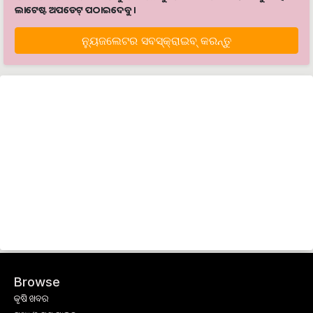
ଲାଟେଷ୍ଟ ଅପଡେଟ୍‌ ପଠାଇଦେବୁ ।
ନ୍ୟୁଜଲେଟର ସବସ୍କ୍ରାଇବ୍‌ କରନ୍ତୁ
Browse
କୃଷି ଖବର