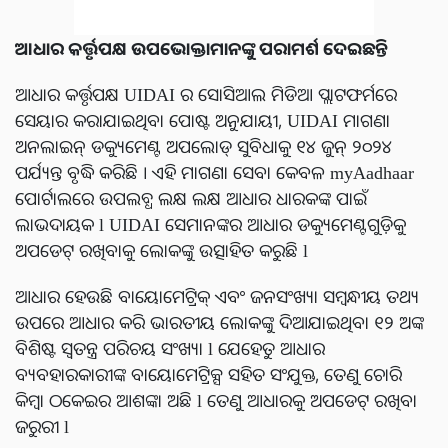
ଆଧାର କର୍ତ୍ତୃପକ୍ଷ ଉପଭୋକ୍ତାମାନଙ୍କୁ ପରାମର୍ଶ ଦେଇଛନ୍ତି
ଆଧାର କର୍ତ୍ତୃପକ୍ଷ UIDAI ର ସୋସିଆଲ ମିଡିଆ ପ୍ଲାଟଫର୍ମରେ
ସେୟାର କରାଯାଇଥିବା ପୋଷ୍ଟ ଅନୁଯାୟୀ, UIDAI ମାଗଣା
ଅନଲାଇନ୍ ଡକ୍ୟୁମେଣ୍ଟ ଅପଲୋଡ୍ ସୁବିଧାକୁ ୧୪ ଜୁନ୍ ୨୦୨୪
ପର୍ଯ୍ୟନ୍ତ ବୃଦ୍ଧି କରିଛି । ଏହି ମାଗଣା ସେବା କେବଳ myAadhaar
ପୋର୍ଟାଲରେ ଉପଲବ୍ଧ ଲକ୍ଷ ଲକ୍ଷ ଆଧାର ଧାରକଙ୍କ ପାଇଁ
ଲାଭଦାୟକ l UIDAI ସେମାନଙ୍କର ଆଧାର ଡକ୍ୟୁମେଣ୍ଟଗୁଡ଼ିକୁ
ଅପଡେଟ୍ ରଖିବାକୁ ଲୋକଙ୍କୁ ଉତ୍ସାହିତ କରୁଛି l
ଆଧାର ହେଉଛି ବାୟୋମେଟ୍ରିକ୍ ଏବଂ ଜନସଂଖ୍ୟା ସମ୍ବନ୍ଧୀୟ ତଥ୍ୟ
ଉପରେ ଆଧାର କରି ଭାରତୀୟ ଲୋକଙ୍କୁ ଦିଆଯାଇଥିବା ୧୨ ଅଙ୍କ
ବିଶିଷ୍ଟ ସ୍ୱତନ୍ତ୍ର ପରିଚୟ ସଂଖ୍ୟା l ଯେହେତୁ ଆଧାର
ବ୍ୟବହାରକାରୀଙ୍କ ବାୟୋମେଟ୍ରିକ୍ସ ସହିତ ସଂଯୁକ୍ତ, ତେଣୁ ଚୋରି
କିମ୍ବା ଠକେଇର ଆଶଙ୍କା ଅଛି l ତେଣୁ ଆଧାରକୁ ଅପଡେଟ୍ ରଖିବା
ଜରୁରୀ l