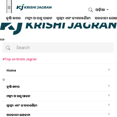
ଓଡ଼ିଆ
କୃଷି ଖବର
ମତ୍ସ୍ୟ ଓ ପଶୁ ପାଳନ
ସ୍ୱାସ୍ଥ୍ୟ ଏବଂ ଜୀବନଶୈଳୀ
ସରକାରୀ ଯୋଜ
#Top on Krishi Jagran
Home
o
କୃଷି ଖବର
ମତ୍ସ୍ୟ ଓ ପଶୁ ପାଳନ
ସ୍ୱାସ୍ଥ୍ୟ ଏବଂ ଜୀବନଶୈଳୀ
କୃଷି ଖବର
ସରକାରୀ ଯୋଜନା