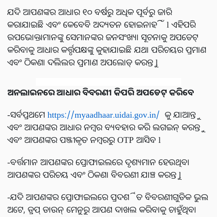
ଯଦି ଆପଣଙ୍କର ଆଧାର ୧୦ ବର୍ଷରୁ ଅଧିକ ପୂର୍ବରୁ ଜାରି
କରାଯାଇଛି ଏବଂ କେବେବି ଅଦ୍ୟତନ ହୋଇନାହିଁ l ଏହିପରି
ଉପଭୋକ୍ତାମାନଙ୍କୁ ସେମାନଙ୍କର ଜନସଂଖ୍ୟା ସୂଚନାକୁ ଅପଡେଟ୍
କରିବାକୁ ଆଧାର କର୍ତ୍ତୃପକ୍ଷଙ୍କୁ କୁହାଯାଇଛି ଯଥା ପରିଚୟର ପ୍ରମାଣ
ଏବଂ ଠିକଣା ଦଲିଲର ପ୍ରମାଣ ଅପଲୋଡ୍ କରନ୍ତୁ l
ଅନଲାଇନରେ ଆଧାର ବିବରଣୀ କିପରି ଅପଡେଟ୍ କରିବେ
-ସର୍ବପ୍ରଥମେ
https://myaadhaar.uidai.gov.in/
କୁ ଯାଆନ୍ତୁ
ଏବଂ ଆପଣଙ୍କର ଆଧାର ନମ୍ବର ବ୍ୟବହାର କରି ଲଗଇନ୍ କରନ୍ତୁ
ଏବଂ ଆପଣଙ୍କର ପଞ୍ଜୀକୃତ ନମ୍ବରରୁ OTP ଆସିବ l
-ବର୍ତ୍ତମାନ ଆପଣଙ୍କର ପ୍ରୋଫାଇଲରେ ଦୃଶ୍ୟମାନ ହେଉଥିବା
ଆପଣଙ୍କର ପରିଚୟ ଏବଂ ଠିକଣା ବିବରଣୀ ଯାଞ୍ଚ କରନ୍ତୁ l
-ଯଦି ଆପଣଙ୍କର ପ୍ରୋଫାଇଲରେ ପ୍ରଦର୍ଶିତ ବିବରଣୀଗୁଡିକ ଭୁଲ
ଅଟେ, ଡ୍ରପ୍ ଡାଉନ୍ ମେନୁରୁ ଆପଣ ଦାଖଲ କରିବାକୁ ଚାହୁଁଥିବା