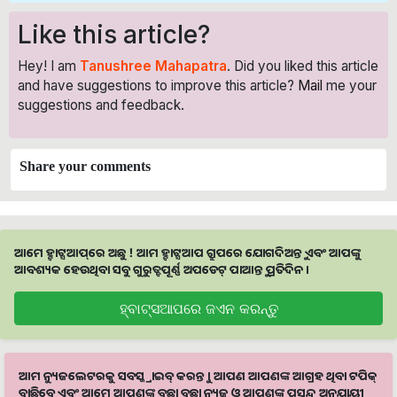
Like this article?
Hey! I am
Tanushree Mahapatra
. Did you liked this article
and have suggestions to improve this article?
Mail
me your
suggestions and feedback.
Share your comments
ଆମେ ହ୍ବାଟ୍ସଆପ୍‌ରେ ଅଛୁ ! ଆମ ହ୍ବାଟ୍ସଆପ ଗ୍ରୁପରେ ଯୋଗଦିଅନ୍ତୁ ଏବଂ ଆପଙ୍କୁ
ଆବଶ୍ୟକ ହେଉଥିବା ସବୁ ଗୁରୁତ୍ବପୂର୍ଣ୍ଣ ଅପଡେଟ୍‌ ପାଆନ୍ତୁ ପ୍ରତିଦିନ ।
ହ୍ବାଟ୍ସଆପରେ ଜଏନ କରନ୍ତୁ
ଆମ ନ୍ୟୁଜଲେଟରକୁ ସବସ୍କ୍ରାଇବ୍ କରନ୍ତୁ । ଆପଣ ଆପଣଙ୍କ ଆଗ୍ରହ ଥିବା ଟପିକ୍‌
ବାଛିବେ ଏବଂ ଆମେ ଆପଣଙ୍କୁ ବଛା ବଛା ନ୍ୟୁଜ ଓ ଆପଣଙ୍କ ପସନ୍ଦ ଅନୁଯାୟୀ