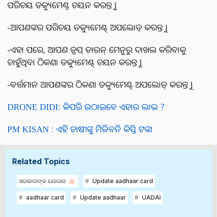
ପରିଚୟ ଡକ୍ୟୁମେଣ୍ଟ ଚୟନ କରନ୍ତୁ l
-ଆପଣଙ୍କର ପରିଚୟ ଡକ୍ୟୁମେଣ୍ଟ୍ ଅପଲୋଡ୍ କରନ୍ତୁ l
-ଏହା ପରେ, ଆପଣ ଡ୍ରପ୍ ଡାଉନ୍ ମେନୁରୁ ଦାଖଲ କରିବାକୁ
ଚାହୁଁଥିବା ଠିକଣା ଡକ୍ୟୁମେଣ୍ଟ୍ ଚୟନ କରନ୍ତୁ l
-ବର୍ତ୍ତମାନ ଆପଣଙ୍କର ଠିକଣା ଡକ୍ୟୁମେଣ୍ଟ୍ ଅପଲୋଡ୍ କରନ୍ତୁ l
DRONE DIDI: କିପରି ଉଠାଇବେ ଏହାର ଲାଭ ?
PM KISAN : ଏହି ଚାଷୀଙ୍କୁ ମିଳିବନି କିସ୍ତି ଟଙ୍କା
Related Topics
ସରକାରଙ୍କ ଯୋଜନା
Update aadhaar card
aadhaar card
Update aadhaar
UADAI