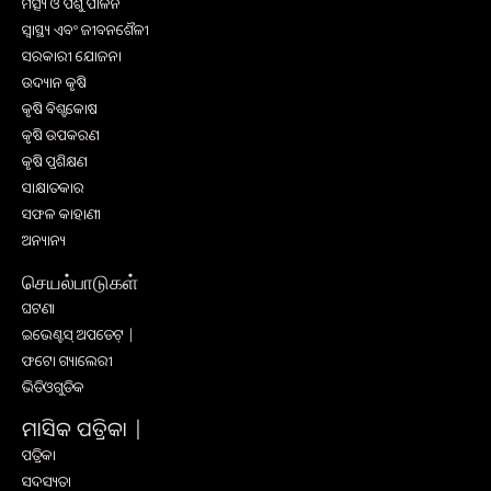
ମତ୍ସ୍ୟ ଓ ପଶୁ ପାଳନ
ସ୍ୱାସ୍ଥ୍ୟ ଏବଂ ଜୀବନଶୈଳୀ
ସରକାରୀ ଯୋଜନା
ଉଦ୍ୟାନ କୃଷି
କୃଷି ବିଶ୍ବକୋଷ
କୃଷି ଉପକରଣ
କୃଷି ପ୍ରଶିକ୍ଷଣ
ସାକ୍ଷାତକାର
ସଫଳ କାହାଣୀ
ଅନ୍ୟାନ୍ୟ
செயல்பாடுகள்
ଘଟଣା
ଇଭେଣ୍ଟସ୍ ଅପଡେଟ୍ |
ଫଟୋ ଗ୍ୟାଲେରୀ
ଭିଡିଓଗୁଡିକ
ମାସିକ ପତ୍ରିକା |
ପତ୍ରିକା
ସଦସ୍ୟତା