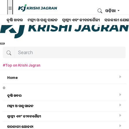
ଓଡ଼ିଆ
କୃଷି ଖବର
ମତ୍ସ୍ୟ ଓ ପଶୁ ପାଳନ
ସ୍ୱାସ୍ଥ୍ୟ ଏବଂ ଜୀବନଶୈଳୀ
ସରକାରୀ ଯୋଜ
#Top on Krishi Jagran
Home
o
କୃଷି ଖବର
ମତ୍ସ୍ୟ ଓ ପଶୁ ପାଳନ
ସ୍ୱାସ୍ଥ୍ୟ ଏବଂ ଜୀବନଶୈଳୀ
କୃଷି ଖବର
ସରକାରୀ ଯୋଜନା