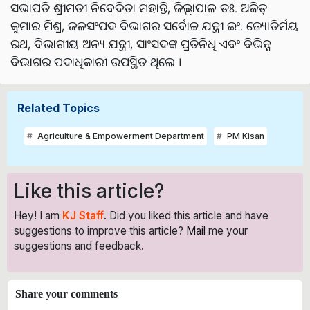
ସଭାପତି ଶ୍ରୀମତୀ ନିବେଦିତା ମହାନ୍ତି, ଜିଲ୍ଲାପାଳ ଡଃ. ଅଜିତ୍
କୁମାର ମିଶ୍ର, ଜଳସଂପଦ ବିଭାଗର ସର୍ବୋଚ୍ଚ ଯନ୍ତ୍ରୀ ଇଂ. ଜ୍ୟୋତିର୍ମୟ
ରଥ, ବିଭାଗୀୟ ଅନ୍ୟ ଯନ୍ତ୍ରୀ, ସାଂସଦଙ୍କ ପ୍ରତିନିଧି ଏବଂ ବିଭିନ୍ନ
ବିଭାଗର ପଦାଧିକାରୀ ଉପସ୍ଥିତ ଥିଲେ ।
Related Topics
Agriculture & Empowerment Department
PM Kisan
Like this article?
Hey! I am
KJ Staff
. Did you liked this article and have
suggestions to improve this article?
Mail
me your
suggestions and feedback.
Share your comments