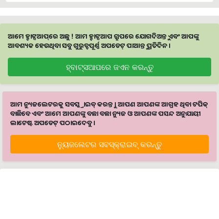
ଆମେ ହ୍ବାଟ୍ସଆପ୍‌ରେ ଅଛୁ ! ଆମ ହ୍ବାଟ୍ସଆପ ଗ୍ରୁପରେ ଯୋଗଦିଅନ୍ତୁ ଏବଂ ଆପଙ୍କୁ
ଆବଶ୍ୟକ ହେଉଥିବା ସବୁ ଗୁରୁତ୍ବପୂର୍ଣ୍ଣ ଅପଡେଟ୍‌ ପାଆନ୍ତୁ ପ୍ରତିଦିନ ।
ହ୍ବାଟ୍ସଆପରେ ଜଏନ କରନ୍ତୁ
ଆମ ନ୍ୟୁଜଲେଟରକୁ ସବସ୍କ୍ରାଇବ୍ କରନ୍ତୁ । ଆପଣ ଆପଣଙ୍କ ଆଗ୍ରହ ଥିବା ଟପିକ୍‌
ବାଛିବେ ଏବଂ ଆମେ ଆପଣଙ୍କୁ ବଛା ବଛା ନ୍ୟୁଜ ଓ ଆପଣଙ୍କ ପସନ୍ଦ ଅନୁଯାୟୀ
ଲାଟେଷ୍ଟ ଅପଡେଟ୍‌ ପଠାଇଦେବୁ ।
ନ୍ୟୁଜଲେଟର ସବସ୍କ୍ରାଇବ୍‌ କରନ୍ତୁ