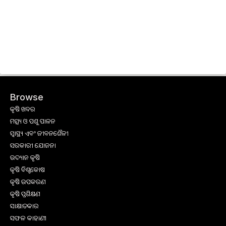
Browse
କୃଷି ଖବର
ମତ୍ସ୍ୟ ଓ ପଶୁ ପାଳନ
ସ୍ୱାସ୍ଥ୍ୟ ଏବଂ ଜୀବନଶୈଳୀ
ସରକାରୀ ଯୋଜନା
ଉଦ୍ୟାନ କୃଷି
କୃଷି ବିଶ୍ବକୋଷ
କୃଷି ଉପକରଣ
କୃଷି ପ୍ରଶିକ୍ଷଣ
ସାକ୍ଷାତକାର
ସଫଳ କାହାଣୀ