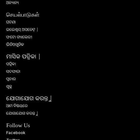
ଅନ୍ୟାନ୍ୟ
செயல்பாடுகள்
ଘଟଣା
ଇଭେଣ୍ଟସ୍ ଅପଡେଟ୍ |
ଫଟୋ ଗ୍ୟାଲେରୀ
ଭିଡିଓଗୁଡିକ
ମାସିକ ପତ୍ରିକା |
ପତ୍ରିକା
ସଦସ୍ୟତା
ପ୍ରଚାର
ଶୁଳ୍କ
ଯୋଗାଯୋଗ କରନ୍ତୁ |
ଆମ ବିଷୟରେ
ଯୋଗାଯୋଗ କରନ୍ତୁ |
Follow Us
Facebook