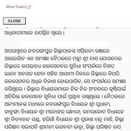
ବାଙ୍ଗଲାଗୁଡା ବ୍ୟାରେଜ୍ ପରିଦର୍ଶନ କରିଥିଲେ । ଏହିସବୁ
More Topics
ଜଳସେଚନ ପ୍ରକଳ୍ପ ପରିଦର୍ଶନ ସମୟରେ ମାନ୍ୟବର ମନ୍ତ୍ରୀଙ୍କ ସହିତ
ନବରଙ୍ଗପୁର ବିଧାୟକ ଶ୍ରୀ ସଦାଶିବ ପ୍ରଧାନୀ, ଅତିରିକ୍ତ ଜିଲ୍ଲାପାଳ
CLOSE
ଶ୍ରୀ ନିମାଇଁ ଚରଣ ସୂତାର ଓ ସଂପୃକ୍ତ ବିଭାଗୀୟ ଯନ୍ତ୍ରୀ ଓ
ଅଧିକାରୀମାନେ ଉପସ୍ଥିତ ଥିଲେ ।
ଅପରାହ୍ଣରେ ନବରଙ୍ଗପୁର ଜିଲ୍ଲାପାଳଙ୍କ ସମ୍ମିଳନୀ କକ୍ଷରେ
ଆୟୋଜିତ ଏକ ସମୀକ୍ଷା ବୈଠକରେ ମନ୍ତ୍ରୀ ଶ୍ରୀ ଦାସ ଯୋଗଦେଇ
ଜିଲ୍ଲାରେ ଉପଲବ୍‌ଧ ଜଳସେଚନର ସୁବିଧା ସଂପର୍କରେ ବିଶଦ୍
ଭାବେ ଅବଗତ ହେବା ସହିତ ଆଗାମୀ ଦିନରେ ଜିଲ୍ଲାରେ କିପରି
ଜଳସେଚନର ଅଧିକ ବିକାଶ ହୋଇପାରିବ, ସେ ସଂପର୍କରେ ସମୀକ୍ଷା
କରିଥିଲେ । ଜିଲ୍ଲାର ବିଧାୟକମାନେ ନିଜ ନିଜ ଅଂଚଳରେ କୃଷିପାଇଁ
ଅତିରିକ୍ତ ଜଳସେଚନ ସୁବିଧା ପାଇଁ ପ୍ରସ୍ତାବ ରଖିଥିଲେ । ବୈଠକରେ
ଅନ୍ୟମାନଙ୍କ ମଧ୍ୟରେ ନବରଙ୍ଗପୁର ବିଧାୟକ ଶ୍ରୀ ପ୍ରଧାନୀ,
ଡାବୁଙ୍ଗା ବିଧାୟକ ଶ୍ରୀ ମନୋହର ରନ୍ଧାରୀ, ଉମରକୋଟ ବିଧାୟକ
ଶ୍ରୀ ନିତ୍ୟାନନ୍ଦ ଗଣ୍ଡ, ଝରିଗାଁ ବିଧାୟକ ଶ୍ରୀ ପ୍ରକାଶ ଚନ୍ଦ୍ର ମାଝି, ଜିଲ୍ଲା
ପରିଷଦ ସଭାପତି ଶ୍ରୀମତୀ ଭଗବତୀ ଭତ୍ରା, ଜିଲ୍ଲା ପରିଷଦ ଉପ