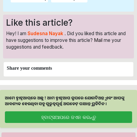
Like this article?
Hey! I am
Sudesna Nayak
. Did you liked this article and
have suggestions to improve this article?
Mail
me your
suggestions and feedback.
Share your comments
ଆମେ ହ୍ବାଟ୍ସଆପ୍‌ରେ ଅଛୁ ! ଆମ ହ୍ବାଟ୍ସଆପ ଗ୍ରୁପରେ ଯୋଗଦିଅନ୍ତୁ ଏବଂ ଆପଙ୍କୁ
ଆବଶ୍ୟକ ହେଉଥିବା ସବୁ ଗୁରୁତ୍ବପୂର୍ଣ୍ଣ ଅପଡେଟ୍‌ ପାଆନ୍ତୁ ପ୍ରତିଦିନ ।
ହ୍ବାଟ୍ସଆପରେ ଜଏନ କରନ୍ତୁ