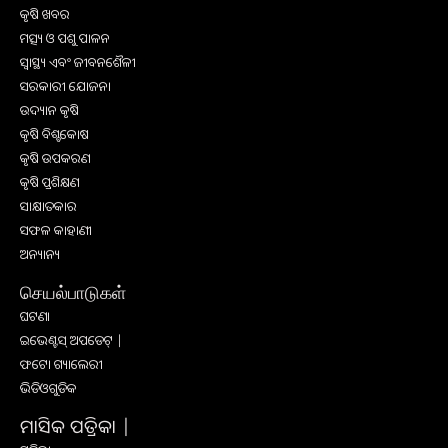
କୃଷି ଖବର
ମତ୍ସ୍ୟ ଓ ପଶୁ ପାଳନ
ସ୍ୱାସ୍ଥ୍ୟ ଏବଂ ଜୀବନଶୈଳୀ
ସରକାରୀ ଯୋଜନା
ଉଦ୍ୟାନ କୃଷି
କୃଷି ବିଶ୍ବକୋଷ
କୃଷି ଉପକରଣ
କୃଷି ପ୍ରଶିକ୍ଷଣ
ସାକ୍ଷାତକାର
ସଫଳ କାହାଣୀ
ଅନ୍ୟାନ୍ୟ
செயல்பாடுகள்
ଘଟଣା
ଇଭେଣ୍ଟସ୍ ଅପଡେଟ୍ |
ଫଟୋ ଗ୍ୟାଲେରୀ
ଭିଡିଓଗୁଡିକ
ମାସିକ ପତ୍ରିକା |