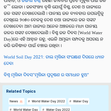
ପାହାଡ, ଓ
ଜଙ୍ଗଲ ତିଷ୍ଠି
ରହିଛି। ଜୀବନର ପ୍ରତିଟି ମୁହୂର୍ତ୍ତ ପାଇଁ ଜଳ
ହିଁ ଲୋଡା । ଜନସଂଖ୍ୟା ବୃଦ୍ଧି ଯୋଗୁଁ ବିଶ୍ବ, ଦେଶ ଓ ରାଜ୍ୟରେ
ଜଳ ସଙ୍କଟ ଦେଖାଦେଲାଣି । ପାନୀୟ ଜଳ ବ୍ୟବହାର ଉପଲବ୍ଧିକୁ
ଦେଖିଲେ ୨୦୫୦ ବେଳକୁ ଦେଶ ତଥା ରାଜ୍ୟରେ ଜଳ ସଙ୍କଟ
ଦେଖାଦେବ। ଆମ ରାଜ୍ୟର ଅନେକ ଅଞ୍ଚଳରେ ମଧ୍ୟ ପାନୀୟ
ଜଳର ସଙ୍କଟ ଦେଖାଦେଲାଣି । ବିଶ୍ବ ଜଳ ଦିବସ (World Water
Day)ରେ ଏହି ଆହ୍ୱାନ ରହୁ, ଏଭଳି ଅମୂଲ୍ୟ ସମ୍ପଦକୁ ଅପଚୟ ନ
କରି ଭବିଷ୍ୟତ ପାଇଁ ବଞ୍ଚାଇ ରଖିବା ।
World Soil Day 2021: ଚାଲ ମୃତ୍ତିକା ସଂରକ୍ଷଣ ଦିଗରେ ଧ୍ୟାନ
ଦେବା
ବିଶ୍ଵ ମୃତ୍ତିକା ଦିବସ"ମୃତ୍ତିକା ପ୍ରଦୂଷଣ ର ସମାଧାନ ହୁଅ"
Related Topics
News
World Water Day 2022
Water Day
World Water Day
Water Day 2022