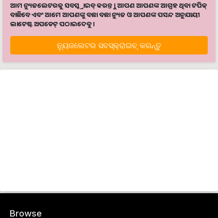
ଆମ ନ୍ୟୁଜଲେଟରକୁ ସବସ୍କ୍ରାଇବ୍ କରନ୍ତୁ । ଆପଣ ଆପଣଙ୍କ ଆଗ୍ରହ ଥିବା ଟପିକ୍‌
ବାଛିବେ ଏବଂ ଆମେ ଆପଣଙ୍କୁ ବଛା ବଛା ନ୍ୟୁଜ ଓ ଆପଣଙ୍କ ପସନ୍ଦ ଅନୁଯାୟୀ
ଲାଟେଷ୍ଟ ଅପଡେଟ୍‌ ପଠାଇଦେବୁ ।
ନ୍ୟୁଜଲେଟର ସବସ୍କ୍ରାଇବ୍‌ କରନ୍ତୁ
Browse