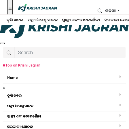
ଓଡ଼ିଆ
କୃଷି ଖବର
ମତ୍ସ୍ୟ ଓ ପଶୁ ପାଳନ
ସ୍ୱାସ୍ଥ୍ୟ ଏବଂ ଜୀବନଶୈଳୀ
ସରକାରୀ ଯୋଜ
#Top on Krishi Jagran
Home
o
କୃଷି ଖବର
ମତ୍ସ୍ୟ ଓ ପଶୁ ପାଳନ
ସ୍ୱାସ୍ଥ୍ୟ ଏବଂ ଜୀବନଶୈଳୀ
କୃଷି ଖବର
ସରକାରୀ ଯୋଜନା