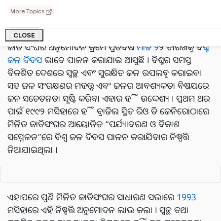
୨୦୨୫ ସୁଦ୍ଧା ବିଶ୍ବର ଅର୍ଦ୍ଧାଧିକ ଲୋକେ ହିଁ ଯଥେଷ୍ଟ ଜଳ ପାଇବେ
More Topics
ନାହିଁ ।
CLOSE
ଜାତି ସଂଘର ଅନୁମୋଦନ କ୍ରମେ ପ୍ରତିବର୍ଷ
ମାର୍ଚ୍ଚ ୨
୨ ତାରିଖକୁ ବି
ଶ୍ବ
ଜଳ ଦିବସ
ଭାବେ ପାଳନ କରାଯାଇ ଆସୁଛି । ବିଶ୍ବର ସମସ୍ତ
ବିକଶିତ ଦେଶରେ ସ୍ୱଚ୍ଛ ଏବଂ ସୁରକ୍ଷିତ ଜଳ ଉପଲବ୍ଧ କରାଇବା
ସହ ଜଳ ସଂରକ୍ଷଣର ମହତ୍ତ୍ୱ ଏବଂ ଜଳର ଆବଶ୍ୟକତା ବିଷୟରେ
ଜନ ସଚେତନତା ସୃଷ୍ଟି କରିବା ଏହାର ହିଁ ଉଦ୍ଦେଶ୍ୟ । ପ୍ରଥମ ଥର
ପାଇଁ ୧୯୯୨ ମସିହାରେ ହିଁ ବ୍ରାଜିଲ ସ୍ଥିତ ରିଓ ଡି ଜେନିରୋଠାରେ
ମିଳିତ ଜାତିସଂଘର ଆୟୋଜିତ “ପର୍ଯ୍ୟାବରଣ ଓ ବିକାଶ
ସମ୍ମେଳନ”ରେ ବିଶ୍ୱ ଜଳ ଦିବସ ପାଳନ କରାଯିବାର ନିଷ୍ପତ୍ତି
ନିଆଯାଇଥିଲା ।
ଏହାପରେ ପୁଣି ମିଳିତ ଜାତିସଂଘର ସାଧାରଣ ସଭାରେ
1993
ମସିହାରେ ଏହି ନିଷ୍ପତ୍ତି ଅନୁମୋଦନ ଲାଭ କଲା । ସ୍ୱଚ୍ଛ ତଥା