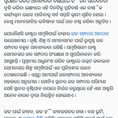
ସୁରକ୍ଷିତ ଜଳର ଆବଶ୍ୟକତା ବିଷୟରେ ହିଁ ଜନ ସଚେତନତା
ବୃଦ୍ଧି କରିବା ଲକ୍ଷ୍ୟରେ ଏହି ଦିନଟିକୁ ପ୍ରତିବର୍ଷ ଏକ ବାର୍ଷିକ
କାର୍ଯ୍ୟକ୍ରମ ଭାବେ ପାଳିବାକୁ ସର୍ବ ସମ୍ମତି କ୍ରମେ ଗୃହିତ ହେଲା ।
ତେଣୁ ମାନବଜାତିର ଭବିଷ୍ୟତ ପାଇଁ ଜଳ ନଷ୍ଟ କରିବା ଅନୁଚିତ ।
ଯେକୌଣସି ରାଷ୍ଟ୍ରର ସମୃଦ୍ଧିପାଇଁ ତାହାର
ଜଳ ସମ୍ପଦର ଅବଦାନ
ଉଲେଖନୀୟ । କୃଷି, ଶିଳ୍ପ ଓ ଗମନାଗମନ ପାଇଁ ଭୂପୃଷ୍ଣ ଜଳ
ସମ୍ପଦର ବହୁଳ ଆବଶ୍ୟକତା ରହିଛି । ସମୃଦ୍ଧିଶାଳୀ ରାଷ୍ଟ୍ର
ସେମାନଙ୍କର ଜଳ ସମ୍ପଦର ସଂରକ୍ଷଣ ଓ ସୁପରିଚାଳନା କରି
ଆସୁଛନ୍ତି । ପୃଥିବୀର ଅଧୁକାଂଶ ଗରିବ ରାଷ୍ଟ୍ରରେ ଉତ୍କଟ ଜଳାଭାବ
ସେମାନଙ୍କର ଶିଳ୍ପ ସମୃଦ୍ଧିପାଇଁ ଏକ ପ୍ରତିବନ୍ଧକ ଭାବେ
ଦେଖାଦେଇଛି । ଏଥିରୁ ଆମପାଇଁ ଜଳସମ୍ପଦର ଆବଶ୍ୟକତା
ସହଜରେ ଅନୁମେୟ । ଗୋଟିଏ ସ୍ଥାନର ଜଳ ସମ୍ପଦର ପରିମାଣ
ସେହି ସ୍ଥାନର ବୃଷ୍ଟିପାତ ଉପରେ ନିର୍ଭର କରୁଥିଲେ ହେଁ ଏହା ଆହୁରି
ଅନେକ କାରକ ଦ୍ଵାରା ନିୟନ୍ତ୍ରିତ ହୋଇଥାଏ ।
ଜଳ ପାଇଁ ଜୀବନ, ଜଳ ହିଁ ଜୀବଜଗତର ସତ୍ତା । ବଣ ଭୂମି,