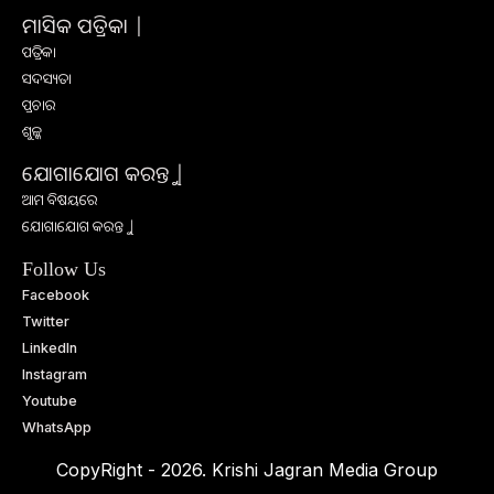
ମାସିକ ପତ୍ରିକା |
ପତ୍ରିକା
ସଦସ୍ୟତା
ପ୍ରଚାର
ଶୁଳ୍କ
ଯୋଗାଯୋଗ କରନ୍ତୁ |
ଆମ ବିଷୟରେ
ଯୋଗାଯୋଗ କରନ୍ତୁ |
Follow Us
Facebook
Twitter
LinkedIn
Instagram
Youtube
WhatsApp
CopyRight - 2026. Krishi Jagran Media Group