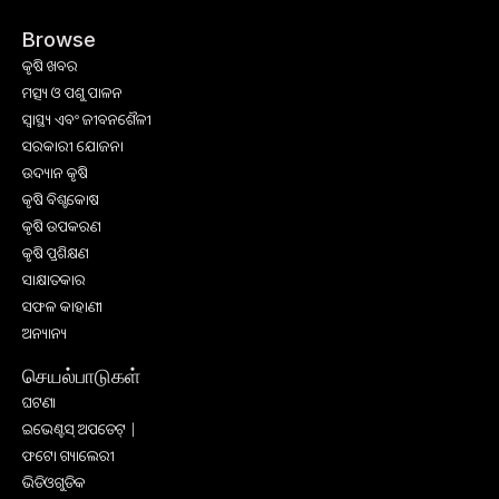
Browse
କୃଷି ଖବର
ମତ୍ସ୍ୟ ଓ ପଶୁ ପାଳନ
ସ୍ୱାସ୍ଥ୍ୟ ଏବଂ ଜୀବନଶୈଳୀ
ସରକାରୀ ଯୋଜନା
ଉଦ୍ୟାନ କୃଷି
କୃଷି ବିଶ୍ବକୋଷ
କୃଷି ଉପକରଣ
କୃଷି ପ୍ରଶିକ୍ଷଣ
ସାକ୍ଷାତକାର
ସଫଳ କାହାଣୀ
ଅନ୍ୟାନ୍ୟ
செயல்பாடுகள்
ଘଟଣା
ଇଭେଣ୍ଟସ୍ ଅପଡେଟ୍ |
ଫଟୋ ଗ୍ୟାଲେରୀ
ଭିଡିଓଗୁଡିକ