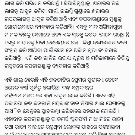
ଭାଗ କରି ପରିଧାନ କରିଥାନ୍ତି l ସିଆଳିଗୁଣ୍ଡାକୁ ଶରୀରର ତଳ
ଭାଗକୁ ଆବୃତ କରିବା ପାଇଁ, ଉଲମ୍ବି ଗୁଣ୍ଡାରେ ଶରୀରର
ଉପରଭାଗକୁ ଆବୃତ କରିଥାଆନ୍ତି ଏବଂ କପଡାଗଣ୍ଡାରେ ମୁଣ୍ଡକୁ
ଘୋଡାଇବାରେ ବ୍ୟବହାର କରିଥାନ୍ତି । ଏସବୁ ବାଦ ଅଙ୍ଗିନାଗୁଡା
ନାମକ ବସ୍ତ୍ରକୁ ସେମାନେ ଅନ୍ୟ ଏକ ସ୍ୱତନ୍ତ୍ର କପଡା ଭାବେ ରଖିଥାନ୍ତି
। ଘରୁ ବାହାରକୁ ଯିବା ଦସମୟରେ ଟଙ୍କା କିମ୍ବା ଜଙ୍ଗଲଜାତ ଦ୍ରବ୍ୟ
ସଂଗ୍ରହ କରି ଆଣିବା ପାଇଁ ସେମାନେ ଅଙ୍ଗିନାଗୁଡା ବ୍ୟବହାର
କରିଥାନ୍ତି । ଏହି କନ୍ଧ ଜାତିର ଉଭୟ ପୁରୁଷ ଓ ମହିଳାମାନେ ବିଭିନ୍ନ
ଉତ୍ସବରେ କପଡାଗଣ୍ଡାକୁ ବ୍ୟବହାର କରିଥାନ୍ତି ।
ଏହି ଶାଲ୍ ହେଉଛି ଏହି ଜନଜାତିର ପ୍ରେମର ପ୍ରତୀକ l ତେବେ
ଅନେକ ବର୍ଷ ପୂର୍ବରୁ ଡଙ୍ଗରିଆ କନ୍ଧ ସମ୍ପ୍ରଦାୟର
ମହିଳାମାନଙ୍କଠାରେ ଏହା ଆଦୃତ ଲାଭ କରିଛି । ଏବେ ଏହି
ଡଙ୍ଗରିଆ କନ୍ଧ ଜନଜାତି ମହିଳାଙ୍କ ହାତ ତିଆରି ଶାଲ ସେମାନଙ୍କୁ
ଆର୍ଥିକ କ୍ଷେତ୍ରରେ ସ୍ୱାବଲମ୍ବୀ କରିବାରେ ସହାୟକ ହୋଇଛି ।
ଏହାବାଦ କପଡାଗଣ୍ଡାକୁ ଇ କମର୍ସ ପ୍ଲାଟଫର୍ମ ମାଧ୍ୟମରେ ରାଜ୍ୟ
ତଥା ରାଜ୍ୟ ବାହାରେ ରହୁଥିବା ଲୋକଙ୍କ ପାଖରେ ପହଞ୍ଚାଇବା
ପାଇଁ ରାଜ୍ୟ ରାଜ୍ୟ ସରକାରଙ୍କ ଠାରୁ ଆରମ୍ଭ କରି ଜିଲ୍ଲା ପ୍ରଶାସନ