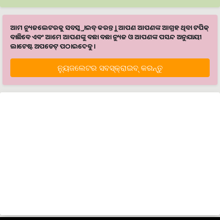
ଆମ ନ୍ୟୁଜଲେଟରକୁ ସବସ୍କ୍ରାଇବ୍ କରନ୍ତୁ । ଆପଣ ଆପଣଙ୍କ ଆଗ୍ରହ ଥିବା ଟପିକ୍‌
ବାଛିବେ ଏବଂ ଆମେ ଆପଣଙ୍କୁ ବଛା ବଛା ନ୍ୟୁଜ ଓ ଆପଣଙ୍କ ପସନ୍ଦ ଅନୁଯାୟୀ
ଲାଟେଷ୍ଟ ଅପଡେଟ୍‌ ପଠାଇଦେବୁ ।
ନ୍ୟୁଜଲେଟର ସବସ୍କ୍ରାଇବ୍‌ କରନ୍ତୁ