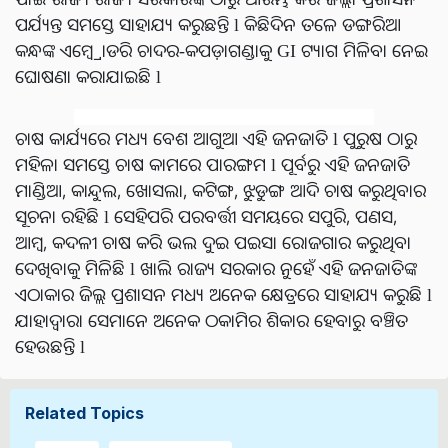
ପର୍ଯ୍ୟନ୍ତ ସମସ୍ତେ ସାହାଯ୍ୟ କରୁଛନ୍ତି l କିଛିଦିନ ତଳେ ଡଙ୍ଗରିଆ
କନ୍ଧଙ୍କ ଏମ୍ବ୍ରୋଡରି ଚାଦର-କପଡ଼ାଗଣ୍ଡାକୁ GI ଟ୍ୟାଗ ମିଳିବା ନେଇ
ଘୋଷଣା କରାଯାଇଛି l
ଚାଷ କାର୍ଯ୍ୟରେ ମଧ୍ୟ ବେଶ ଆଗୁଆ ଏହି ଜନଜାତି l ପୁରୁଷ ଠାରୁ
ମହିଳା ସମସ୍ତେ ଚାଷ କାମରେ ପାରଙ୍ଗମ l ପୂର୍ବରୁ ଏହି ଜନଜାତି
ମାଣ୍ଡିଆ, କାନ୍ଦୁଲ, ଖୋସଲା, କଟିଙ୍ଗ, ଝୁଡୁଙ୍ଗ ଆଦି ଚାଷ କରୁଥିବାର
ସୂଚନା ରହିଛି l ସେହିପରି ପରବର୍ତ୍ତୀ ସମୟରେ ସପୁରି, ପଣସ,
ଆମ୍ବ, କଦଳୀ ଚାଷ କରି ଭଲ ଦୁଇ ପଇସା ରୋଜଗାର କରୁଥିବା
ଦେଖିବାକୁ ମିଳିଛି l ଖାଲି ରାଜ୍ୟ ସରକାର ନୁହେଁ ଏହି ଜନଜାତିଙ୍କ
ଏଠାକାର ଜିଲ୍ଲ ପ୍ରଶାସନ ମଧ୍ୟ ଅନେକ କ୍ଷେତ୍ରରେ ସାହାଯ୍ୟ କରୁଛି l
ଯାହାଦ୍ୱାରା ସେମାନେ ଅନେକ ଠକାମିର ଶିକାର ହେବାରୁ ବଞ୍ଚିତ
ହେଉଛନ୍ତି l
Related Topics