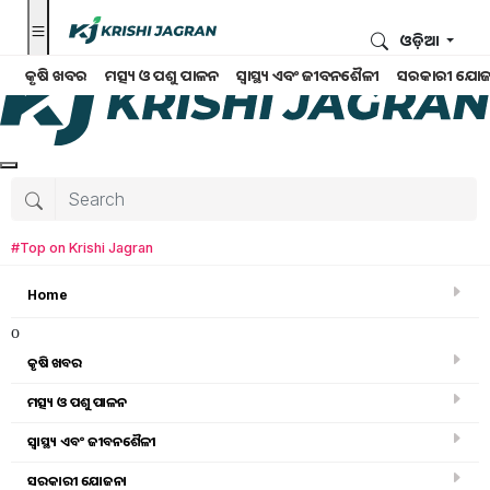
ଓଡ଼ିଆ
କୃଷି ଖବର
ମତ୍ସ୍ୟ ଓ ପଶୁ ପାଳନ
ସ୍ୱାସ୍ଥ୍ୟ ଏବଂ ଜୀବନଶୈଳୀ
ସରକାରୀ ଯୋଜ
#Top on Krishi Jagran
Home
o
କୃଷି ଖବର
ମତ୍ସ୍ୟ ଓ ପଶୁ ପାଳନ
ସ୍ୱାସ୍ଥ୍ୟ ଏବଂ ଜୀବନଶୈଳୀ
ଅନ୍ୟାନ୍ୟ
ସରକାରୀ ଯୋଜନା