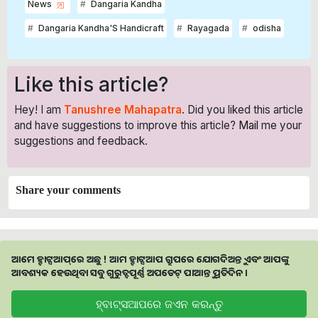
News
Dangaria Kandha
Dangaria Kandha'S Handicraft
Rayagada
odisha
Like this article?
Hey! I am
Tanushree Mahapatra
. Did you liked this article
and have suggestions to improve this article?
Mail
me your
suggestions and feedback.
Share your comments
ଆମେ ହ୍ବାଟ୍ସଆପ୍‌ରେ ଅଛୁ ! ଆମ ହ୍ବାଟ୍ସଆପ ଗ୍ରୁପରେ ଯୋଗଦିଅନ୍ତୁ ଏବଂ ଆପଙ୍କୁ
ଆବଶ୍ୟକ ହେଉଥିବା ସବୁ ଗୁରୁତ୍ବପୂର୍ଣ୍ଣ ଅପଡେଟ୍‌ ପାଆନ୍ତୁ ପ୍ରତିଦିନ ।
ହ୍ବାଟ୍ସଆପରେ ଜଏନ କରନ୍ତୁ