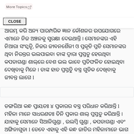
ଭିନ୍ନ ଓ ସ୍ୱତନ୍ତ୍ର ଦେଖିବାକୁ ।
More Topics
ସବୁଠାରୁ ବଡ଼ କଥା ହେଉଛି ଏହି ଜନଜାତି ପ୍ରକୃତିର ଅର୍ଥ ସଠିକ
ବୁଝିଥାନ୍ତି l କିପରି ପ୍ରକୃତିକୁ ସୁରକ୍ଷା ଦେବା, ତାର ସଂରକ୍ଷଣ ଠାରୁ
CLOSE
ଆରମ୍ଭ କରି ଅନ୍ୟ ପାରମ୍ପରିକ ଜ୍ଞାନ କୌଶଳର ଉପଯୋଗରେ
ଏମାନେ ନିଜ ଅଞ୍ଚଳକୁ ସୁରକ୍ଷା ଦେଇଥାନ୍ତି । ସେମାନଙ୍କର ଏହି
ନିଆରା ସଂସ୍କୃତି, ନିଜର ଜୀବନଶୈଳୀ ଓ ପ୍ରକୃତି ପ୍ରତି ସେମାନଙ୍କର
ଥିବା ନିରନ୍ତର ଭଲପାଇବା ତାଙ୍କ ଦ୍ୱାରା ପ୍ରସ୍ତୁତ ହେଉଥିବା
କପଡାଗଣ୍ଡା ଶାଲ୍‌ରେ ବେଶ ଭଲ ଭାବେ ପ୍ରତିଫଳିତ ହୋଇଥିବା
ଦେଖିବାକୁ ମିଳେ । ତାଙ୍କ ହାତ ପ୍ରସ୍ତୁତି ବସ୍ତ୍ର ଗୁଡିକ ଦେଖିବାକୁ
ଜୀବନ୍ତ ଲାଗେ l
ଡଙ୍ଗରିଆ କନ୍ଧ ପ୍ରାୟତଃ ୪ ପ୍ରକାରର ବସ୍ତ୍ର ପରିଧାନ କରିଥାନ୍ତି l
ମହିଳା ମାନେ ସାଧରଣତଃ ତିନି ପ୍ରକାର ଶାଲ୍ ପ୍ରସ୍ତୁତ କରିଥାନ୍ତି ।
ଯାହାକୁ ସେମାନେ ସିଆଳିଗୁଣ୍ଡା , ଉଲମ୍ବି ଗୁଣ୍ଡା , କପଡାଗଣ୍ଡା ଏବଂ
ଅଙ୍ଗିନାଗୁଡା l ତେବେ ଏହାକୁ ଏହି କନ୍ଧ ଜାତିର ମହିଳାମାନେ ଭାଗ