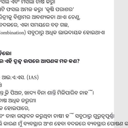
ୀୟ ଫସଲ ଏବଂ ମସଲା ଚାଷ କରୁ।
ଚଟି ଫସଲ ଅମଳ କରୁ। 'କୃଷି ପରାଶର'
ିତ୍ରୀକୁ ବିଶ୍ରାମର ଆବଶ୍ୟକତା ଥାଏ। ତେଣୁ,
ା ବଦଳରେ, ଏକା ସମୟରେ ବଡ଼ ଗଛ,
 (Combination) ସବୁଠାରୁ ଅଧିକ ଲାଭଦାୟକ ହୋଇଥାଏ।
ଡ଼ିଲେ
।
ର
ଏହି
ଦ୍ୱନ୍ଦ୍ୱ
ଉପରେ
ଆପଣଙ୍କ
ମତ
କଣ
?
ବକ ଆଇ.ଏ.ଏସ. (IAS)
ି।
ୁ କି ପିଅନ, ଖାଦ୍ୟ ବିନା ଶାନ୍ତି ମିଳିପାରିବ ନାହିଁ।
 ଚାଷ ଅଧିକ ଜରୁରୀ।
୍ୟକ ହୋଇପାରେ,
ବଂ ତାହା ଉତ୍ପାଦନ କରୁଥିବା ଚାଷୀ ହିଁ ସବୁଠାରୁ ଗୁରୁତ୍ୱପୂର୍ଣ୍ଣ।
ବାଛିଲି କାରଣ ମୁଁ ବ୍ୟବସ୍ଥାର ଅଂଶ ହେବା ବଦଳରେ ବ୍ୟବସ୍ଥାର ପୋଷଣ କରି