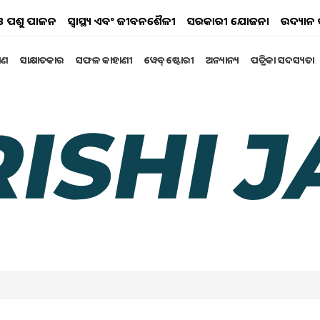
ୟ ଓ ପଶୁ ପାଳନ
ସ୍ୱାସ୍ଥ୍ୟ ଏବଂ ଜୀବନଶୈଳୀ
ସରକାରୀ ଯୋଜନା
ଉଦ୍ୟାନ 
୍ଷଣ
ସାକ୍ଷାତକାର
ସଫଳ କାହାଣୀ
ୱେବ୍ ଷ୍ଟୋରୀ
ଅନ୍ୟାନ୍ୟ
ପତ୍ରିକା ସଦସ୍ୟତା
୍ଣ୍ଣଓଭର: ହେଲିକପ୍ଟର ପରେ
ି ବିପ୍ଳବ ଆଣିବେ ଡ.
 ଅଞ୍ଚଳରୁ ବାହାରି ନିଜର କଠିନ ପରିଶ୍ରମ, ଜିଦ୍ ଏବଂ ନବସୃଜନ
 ସୃଷ୍ଟି କରିଥିବା ଡ. ରାଜାରାମ ତ୍ରିପାଠୀ ଆଜି କୌଣସି ପରିଚୟର
୍ରା, ଯାହା ଷ୍ଟେଟ ବ୍ୟାଙ୍କ ଅଫ୍ ଇଣ୍ଡିଆର ଜଣେ ପ୍ରୋବେସନାରୀ