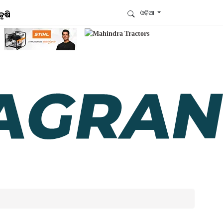
ଓଡ଼ିଆ
କୃଷି
ଆମେ ହ୍ବାଟ୍ସଆପ୍‌ରେ ଅଛୁ ! ଆମ ହ୍ବାଟ୍ସଆପ ଗ୍ରୁପରେ
ଯୋଗଦିଅନ୍ତୁ ଏବଂ ଆପଙ୍କୁ ଆବଶ୍ୟକ ହେଉଥିବା ସବୁ
ଗୁରୁତ୍ବପୂର୍ଣ୍ଣ ଅପଡେଟ୍‌ ପାଆନ୍ତୁ ପ୍ରତିଦିନ ।
ହ୍ବାଟ୍ସଆପରେ ଜଏନ କରନ୍ତୁ
ଆମ ନ୍ୟୁଜଲେଟରକୁ ସବସ୍କ୍ରାଇବ୍ କରନ୍ତୁ । ଆପଣ ଆପଣଙ୍କ
ଆଗ୍ରହ ଥିବା ଟପିକ୍‌ ବାଛିବେ ଏବଂ ଆମେ ଆପଣଙ୍କୁ ବଛା ବଛା
ନ୍ୟୁଜ ଓ ଆପଣଙ୍କ ପସନ୍ଦ ଅନୁଯାୟୀ ଲାଟେଷ୍ଟ ଅପଡେଟ୍‌
ପଠାଇଦେବୁ ।