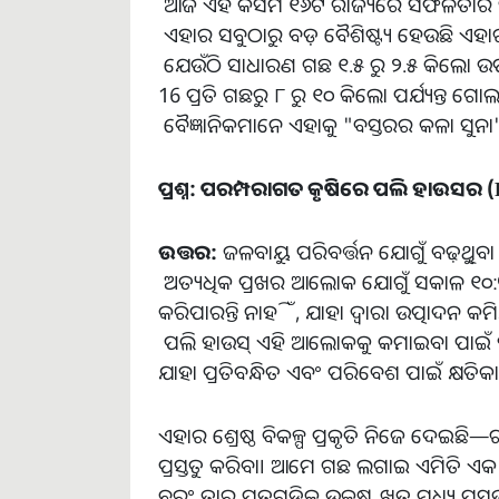
ଆଜି ଏହି କିସମ ୧୬ଟି ରାଜ୍ୟରେ ସଫଳତାର 
ଏହାର ସବୁଠାରୁ ବଡ଼ ବୈଶିଷ୍ଟ୍ୟ ହେଉଛି ଏହାର
ଯେଉଁଠି ସାଧାରଣ ଗଛ ୧.୫ ରୁ ୨.୫ କିଲୋ ଉ
16 ପ୍ରତି ଗଛରୁ ୮ ରୁ ୧୦ କିଲୋ ପର୍ଯ୍ୟନ୍ତ 
ବୈଜ୍ଞାନିକମାନେ ଏହାକୁ "ବସ୍ତରର କଳା ସୁନା" 
ପ୍ରଶ୍ନ
:
ପରମ୍ପରାଗତ
କୃଷିରେ
ପଲି
ହାଉସର
(
ଉତ୍ତର
:
ଜଳବାୟୁ ପରିବର୍ତ୍ତନ ଯୋଗୁଁ ବଢ଼ୁଥି
ଅତ୍ୟଧିକ ପ୍ରଖର ଆଲୋକ ଯୋଗୁଁ ସକାଳ ୧୦:୩୦
କରିପାରନ୍ତି ନାହିଁ, ଯାହା ଦ୍ୱାରା ଉତ୍ପାଦନ କମ
ପଲି ହାଉସ୍ ଏହି ଆଲୋକକୁ କମାଇବା ପାଇଁ ପ୍ଲା
ଯାହା ପ୍ରତିବନ୍ଧିତ ଏବଂ ପରିବେଶ ପାଇଁ କ୍ଷତି
ଏହାର ଶ୍ରେଷ୍ଠ ବିକଳ୍ପ ପ୍ରକୃତି ନିଜେ ଦେଇଛି
ପ୍ରସ୍ତୁତ କରିବା। ଆମେ ଗଛ ଲଗାଇ ଏମିତି ଏକ 
ବରଂ ତାର ପତ୍ରଗୁଡ଼ିକ ଉତ୍କୃଷ୍ଟ ଖତ ମଧ୍ୟ ପ୍ରସ