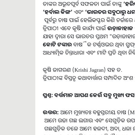
ତାଙ୍କର ଅଭୂତପୂର୍ବ ସଫଳତା ପାଇଁ ତାଙ୍କୁ
‘
ହରି
‘
ହର୍ବାଲ
କିଙ୍ଗ
’
ଏବଂ
‘
ଭାରତର
ସବୁଠାରୁ
ଧନ
ପୂର୍ବରୁ ଚାଷ ପାଇଁ ହେଲିକପ୍ଟର କିଣି ଚର୍ଚ୍ଚାରେ 
ତ୍ରିପାଠୀ ଏବେ କୃଷି କାର୍ଯ୍ୟ ପାଇଁ
ଉଡ଼ାଜାହାଜ
ଯାହା ଦ୍ୱାରା ସେ ଭାରତର ପ୍ରଥମ "ଉଡ଼ାଜାହାଜ
କୋଟି
ଟଙ୍କାର
ବାର୍ଷିକ ଟର୍ଣ୍ଣଓଭର ଥିବା ଗ୍ର
ଆଧ୍ୟାତ୍ମିକ ଚିନ୍ତାଧାରା ଏବଂ ମାଟି ପ୍ରତି ଥିବା ନ
କୃଷି ଜାଗରଣ (Krishi Jagran) ସହ ଡ.
ତ୍ରିପାଠୀଙ୍କ ବିସ୍ତୃତ କଥାବାର୍ତ୍ତାର ସମ୍ପାଦିତ ଅ
ପ୍ରଶ୍ନ
:
ବର୍ତ୍ତମାନ
ଆପଣ
କେଉଁ
ସବୁ
ମୁଖ୍ୟ
ଫସ
ଉତ୍ତର
:
ଆମେ ମୁଖ୍ୟତଃ ବହୁସ୍ତରୀୟ ଚାଷ (Mul
ଆମେ ଉଚ୍ଚା ଗଛ ଲଗାଉ ଏବଂ ସେଗୁଡ଼ିକ ଉ
ଗଛଗୁଡ଼ିକ ତଳେ ଆମେ ହଳଦୀ, ଅଦା, ଧଳା ମୁସଲି