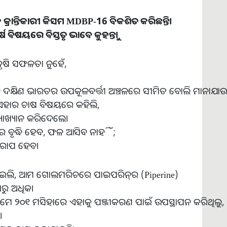
କ
କ୍ରାନ୍ତିକାରୀ
କିସମ
MDBP-16
ବିକଶିତ
କରିଛନ୍ତି
।
୍ଷ
ବିଷୟରେ
ବିସ୍ତୃତ
ଭାବେ
କୁହନ୍ତୁ
।
ି ସଫଳତା ନୁହେଁ,
ଷିଣ ଭାରତର ଉପକୂଳବର୍ତ୍ତୀ ଅଞ୍ଚଳରେ ସୀମିତ ବୋଲି ମାନାଯାଉ
ଏହାର ଚାଷ ବିଷୟରେ କହିଲି,
୍ୟାଖ୍ୟାନ କରିଦେଲେ।
ୃଦ୍ଧି ହେବ, ଫଳ ଆସିବ ନାହିଁ;
ଖରାପ ହେବ।
 କରାଇଲି, ଆମ ଗୋଲମରିଚରେ ପାଇପରିନ୍‌ର (Piperine)
ରୁ ଅଧିକ।
୦୧ ମସିହାରେ ଏହାକୁ ପଞ୍ଜୀକରଣ ପାଇଁ ଉପସ୍ଥାପନ କରିଥିଲୁ,
।