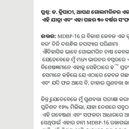
ପ୍ରଶ୍ନ
:
ଡ
.
ତ୍ରିପାଠୀ
,
ଆପଣ
ଗୋଲମରିଚର
ଏ
ଏହି
ଯାତ୍ରା
ଏବଂ
ଏହା
ପଛର
୩୦
ବର୍ଷର
ସଂଘର
ଉତ୍ତର
:
MDBP-16 ର ବିକାଶ କେବଳ ଏକ କୃଷ
ବରଂ ତିନି ଦଶନ୍ଧିର ତପସ୍ୟାର ପରିଣାମ।
ଐତିହାସିକ ଭାବେ ଗୋଲମରିଚ ଚାଷ କେବଳ ଦକ୍
ଯେତେବେଳେ ମୁଁ ମଧ୍ୟ ଭାରତର ବସ୍ତରରେ 
ବିଶେଷଜ୍ଞମାନେ ଏହାକୁ ସେହିଠାରେ ହିଁ ପ୍ରତ
ସେମାନେ କହିଲେ ଯେ ଏଠାରେ କେବଳ ଗଛର ବ
ଏବଂ ଯଦି ଫଳ ଆସେ ବି, ତାହାର ଗୁଣବତ୍ତା 
କିନ୍ତୁ ଯେତେବେଳେ ମୁଁ ଗୁଣବତ୍ତା ପରୀକ୍ଷା
ପ୍ରତିଶତ ୧୬% ମିଳିଲା, ଯାହା ଦେଶରେ ସବୁଠା
ଏହି ଗବେଷଣା ଏବଂ ସଫଳତା ଆଧାରରେ ଆମେ ୨
ସେଥିପାଇଁ ଏହାର ନାମ MDBP-16 ରଖାଗଲା