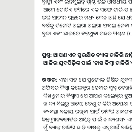
ବ୍ରାହ୍ମୀ ଏବଂ ଇନସୁଲିନ୍ ପ୍ଲାଣ୍ଟ ଭଳି ଔଷଧ
ଆମେ ଗୋଟିଏ ଜମିରେ ଏକ ସଙ୍ଗେ ଚାରି-ପାଞ୍
ଭଳି ପ୍ରାଚୀନ ଗ୍ରନ୍ଥରେ ମଧ୍ୟ ଲେଖାଅଛି ଯେ ଧର
ବର୍ଷକୁ ତିନୋଟି ଅଲଗା ଅଲଗା ଫସଲ ନେବ
ବୁଦା ଏବଂ ଛାଇରେ ବଢ଼ୁଥିବା ଗଛର ମିଶ୍ରଣ
ପ୍ରଶ୍ନ
:
ଆପଣ
ଏକ
ସୁରକ୍ଷିତ
ବ୍ୟାଙ୍କ
ଚାକିରି
ଛା
ଆଜିର
ଯୁବପିଢ଼ିଙ୍କ
ପାଇଁ
'
ଚାଷ
କିମ୍ବା
ଚାକିରି
'
ଉତ୍ତର
:
ଏହା ସତ ଯେ ପ୍ରତ୍ୟେକ ଶିକ୍ଷିତ ଯୁ
ଅଫିସର କିମ୍ବା କଲେକ୍ଟର ହେବାର ସ୍ୱପ୍ନ ଦେଖନ୍ତ
କିନ୍ତୁ ମୋର ବିଶ୍ୱାସ ଯେ ଆପଣ କଲେକ୍ଟର ହୁଅନ୍ତ
ଖାଦ୍ୟ ବିଲରୁ ଆସେ; ତେଣୁ ଚାକିରି ଅପେକ୍ଷା
ବ୍ୟବସ୍ଥା ବଜାୟ ରଖିବା ପାଇଁ ଚାକିରି ଆବଶ
କିନ୍ତୁ ମାନବଜାତିର ଅସ୍ତିତ୍ୱ ପାଇଁ ଖାଦ୍ୟଶସ୍ୟ ଏ
ମୁଁ ବ୍ୟାଙ୍କ ଚାକିରି ଛାଡ଼ି ଚାଷକୁ ଏଥିପାଇଁ 