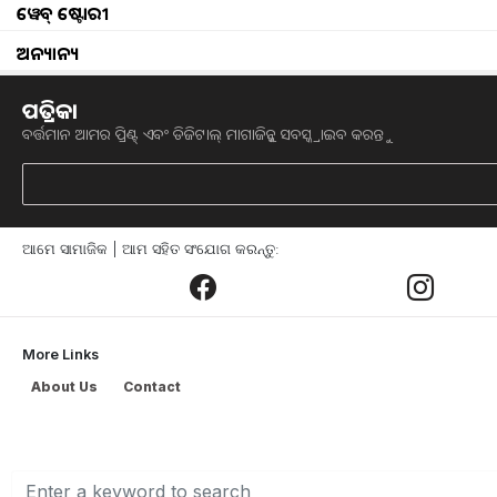
ୱେବ୍ ଷ୍ଟୋରୀ
ଅନ୍ୟାନ୍ୟ
ପତ୍ରିକା
ବର୍ତ୍ତମାନ ଆମର ପ୍ରିଣ୍ଟ୍ ଏବଂ ଡିଜିଟାଲ୍ ମାଗାଜିନ୍କୁ ସବସ୍କ୍ରାଇବ କରନ୍ତୁ
Dr. 
ଛତିଶଗଡ଼ର ବସ୍ତର ଭଳି ଚ୍ୟାଲେଞ୍ଜପୂର୍ଣ୍ଣ ଭୌ
ଜିଦ୍ ଏବଂ ନବସୃଜନ (Innovation) ବଳରେ କୃ
ଆମେ ସାମାଜିକ | ଆମ ସହିତ ସଂଯୋଗ କରନ୍ତୁ:
ରାଜାରାମ
ତ୍ରିପାଠୀ
ଆଜି କୌଣସି ପରିଚୟର ମହ
ତାଙ୍କ କାହାଣୀ ଏକ ପ୍ରେରଣାଦାୟୀ ଯାତ୍ରା,
ଯାହା ଷ୍ଟେଟ ବ୍ୟାଙ୍କ ଅଫ୍ ଇଣ୍ଡିଆର ଜଣେ ପ୍ରୋବ
More Links
ଡ. ତ୍ରିପାଠୀ କେବଳ ନିଜ ଜୀବନ ବଦଳାଇ ନାହାନ
About Us
Contact
ବରଂ
୧
,
୨୦୦
ଏକରରୁ
ଅଧିକ ଜମିରେ ଔଷଧୀ
ମସଲା ଏବଂ ହର୍ବାଲ ଚାଷ ମାଧ୍ୟମରେ ଶହ ଶହ ଆଦି
ଅଷ୍ଟମ ଶ୍ରେଣୀ ବୋର୍ଡ ପରୀକ୍ଷାରେ ମେରିଟ୍ ତା