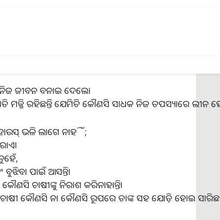
ରଣ ସଫଳତା ହାସଲ କରିଥିଲେ। ସେ ଛଅଟି ବିଷୟରେ
ଏମ
.
ଏ
.
ର ହାଇକୋର୍ଟରେ ଜଣେ ପଞ୍ଜୀକୃତ ଓକିଲ ମଧ୍ୟ ଥିଲେ।
େ ଡକ୍ଟରେଟ୍ ଡିଗ୍ରୀ ହାସଲ କରିଥିଲେ,
ଇଣ୍ଡିଆରେ ଉଚ୍ଚ ପଦବୀ ପର୍ଯ୍ୟନ୍ତ ପହଞ୍ଚିଥିଲେ।
କୁ ନିଜ ଜୀବନ ବନାଇ ଦେଲେ।
ିତି ମଜ୍ଜି ରହିଛନ୍ତି ଯେମିତି କୌଣସି ସାଧକ ନିଜ ତପସ୍ୟାରେ ଲୀନ
ମ ହାଉସ୍ ଭଳି ଲାଗେ ନାହିଁ;
ରାଏ।
ହେଁ,
ୁଝିବା ପାଇଁ ଆସନ୍ତି।
କୌଣସି ଚାଷୀଙ୍କୁ ନିରାଶ କରିନାହାନ୍ତି।
ାଷୀ କୌଣସି ନା କୌଣସି ରୂପରେ ତାଙ୍କ ସହ ଯୋଡ଼ି ହୋଇ ସାରିଛନ୍ତି