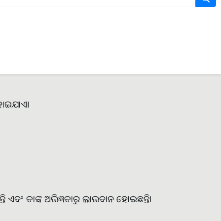
 ହୋଇଯାଏ।
 ଏବଂ ତାଙ୍କ ଅଭିଜ୍ଞତାରୁ ଲାଭବାନ ହୋଇଛନ୍ତି।