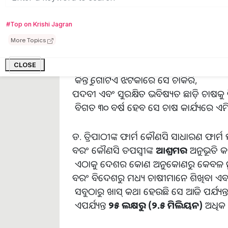
ତ୍ରିପାଠୀ ଶିକ୍ଷା କ୍ଷେତ୍ରରେ ମଧ୍ୟ ଅସାଧା
(
M.A.)
କରିଥିଲେ,
ଏଲ
.
ଏଲ
.
ବି
.
#Top on Krishi Jagran
(
LLB)
ପଢ଼ା ଶେଷ କରିଥିଲେ ଏବଂ ବିଳାସପୁ
More Topics
ଆଦିବାସୀ ଅଧ୍ୟୟନ ସମେତ ଅନେକ ବିଷୟରେ ସ
ପ୍ରଫେସର ଥିଲେ ଏବଂ ପରେ ଷ୍ଟେଟ ବ୍ୟାଙ୍କ ଅଫ୍ 
CLOSE
କିନ୍ତୁ ଗୋଟିଏ ଝଟକାରେ ସେ ଚାକିରି,
ପଦବୀ ଏବଂ ସୁରକ୍ଷିତ ଭବିଷ୍ୟତ ଛାଡ଼ି ଚାଷ
ବିଗତ ୩୦ ବର୍ଷ ହେବ ସେ ଚାଷ କାର୍ଯ୍ୟରେ ଏମ
ଡ. ତ୍ରିପାଠୀଙ୍କ ଫାର୍ମ କୌଣସି ସାଧାରଣ ଫାର୍
ବରଂ କୌଣସି ତପସ୍ୱୀଙ୍କ
ଆଶ୍ରମର
ଅନୁଭୂତି କ
ଏଠାକୁ ଦେଶର କୋଣ ଅନୁକୋଣରୁ କେବଳ ନୁ
ବରଂ ବିଦେଶରୁ ମଧ୍ୟ ଚାଷୀମାନେ ଶିଖିବା ଏବଂ ବ
ସବୁଠାରୁ ଖାସ୍ କଥା ହେଉଛି ସେ ଆଜି ପର୍ଯ୍ୟନ୍ତ 
ଏପର୍ଯ୍ୟନ୍ତ
୨୫
ଲକ୍ଷରୁ
(
୨
.
୫
ମିଲିୟନ
)
ଅଧିକ ଚ