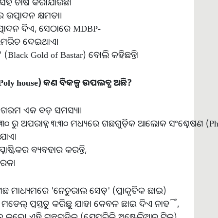
ସହ ଚାଷ କରାଯାଉଛି।
 ଉତ୍ପାଦନ କ୍ଷମତା।
ତ୍ପାଦନ ଦିଏ, ସେଠାରେ MDBP-
ଗୋଲମରିଚ ଦେଇଥାଏ।
(Black Gold of Bastar) ବୋଲି କହିଛନ୍ତି।
Poly house)
କଣ
ବିକଳ୍ପ
ଉପଲବ୍ଧ
ଅଛି
?
ବା ଗରମ ଏକ ବଡ଼ ସମସ୍ୟା।
 ରୁ ଅପରାହ୍ନ ୩:୩୦ ମଧ୍ୟରେ ଗଛଗୁଡ଼ିକ ଆଲୋକ ସଂଶ୍ଳେଷଣ (Pho
ିଯାଏ।
ଷ୍ଟିକର ବ୍ୟବହାର କରନ୍ତି,
କାରକ।
—ଗଛ ମାଧ୍ୟମରେ 'ନେଚୁରାଲ ସେଡ୍' (ପ୍ରାକୃତିକ ଛାଇ)
ମଡେଲ୍ ପ୍ରସ୍ତୁତ କରିଛୁ ଯାହା କେବଳ ଛାଇ ଦିଏ ନାହିଁ,
୍ତୁତ କରେ। ଏହି ଗଛଗୁଡ଼ିକ (ଯେପରିକି ଅଷ୍ଟ୍ରେଲିଆନ୍ ଟିକ)