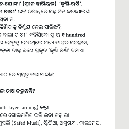
ତ
-
ଯୋଦ୍ଧା
’
(
ଗ୍ରୀନ
ୱାରିୟର
)
,
‘
କୃଷି
-
ଋଷି
’
,
ୀ
ଚାଷୀ
’
ଭଳି ଉପାଧିରେ ସମ୍ମାନିତ କରାଯାଇଛି।
ଥିବା ଡ.
କିଣିବାକୁ ନିର୍ଣ୍ଣୟ ନେଇ ସାରିଛନ୍ତି,
 ବାଲା ଚାଷୀ" ବନିଯିବେ। ପ୍ରାୟ
୧
hundred
ୁପ୍‌ର ନେତୃତ୍ୱ ନେଉଥିଲେ ମଧ୍ୟ ତାଙ୍କର ସରଳତା,
ିବିଡ଼ତା ତାଙ୍କୁ ଜଣେ ପ୍ରକୃତ ‘କୃଷି-ଋଷି’ ବନାଏ।
ଂଶ ଏଠାରେ ପ୍ରସ୍ତୁତ କରାଯାଇଛି:
ଲ
ଚାଷ
କରୁଛନ୍ତି
?
ti-layer farming) କରୁ।
ପରେ ଗୋଲମରିଚ ଭଳି ଲତା ଚଢ଼ାଉ।
 (Safed Musli), ଷ୍ଟିଭିଆ, ଅଶ୍ୱଗନ୍ଧା, କାଲମେଘ,