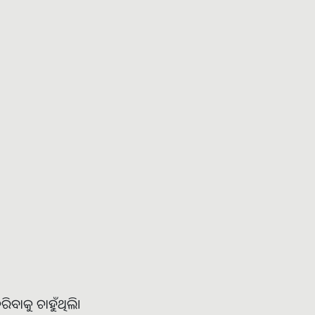
ବାକୁ ଚାହୁଁଥିଲି।