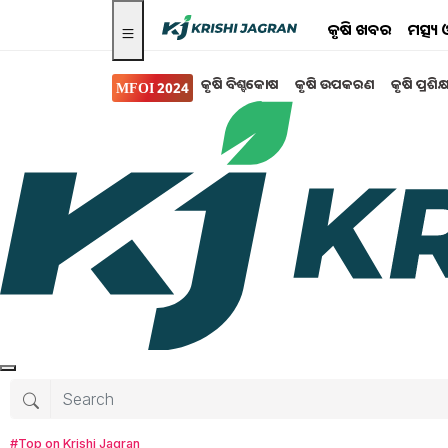
କୃଷି ଖବର
ମତ୍ସ୍
କୃଷି ବିଶ୍ବକୋଷ
କୃଷି ଉପକରଣ
କୃଷି ପ୍ରଶିକ
MFOI 2024
ସଫଳ କାହାଣୀ
କୃଷିରୁ ୧୦୦ କୋଟିର ଟର
ଏବେ ଉଡ଼ାଜାହାଜରେ କୃଷ
ରାଜାରାମ ତ୍ରିପାଠୀ
ଛତିଶଗଡ଼ର ବସ୍ତର ଭଳି ଚ୍ୟାଲେଞ୍ଜପୂର୍ଣ୍ଣ ଭୌଗୋଳିକ
(Innovation) ବଳରେ କୃଷି ଜଗତରେ ବୈଶ୍ୱିକ ପରିଚୟ
ମହତାଜ ନୁହନ୍ତି। ତାଙ୍କ କାହାଣୀ ଏକ ପ୍ରେରଣାଦାୟୀ ଯାତ
#Top on Krishi Jagran