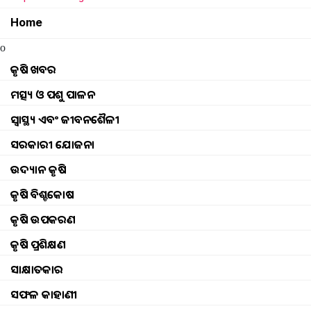
ଅଫିସରଙ୍କ ସୁରକ୍ଷିତ ଚାକିରିରୁ ଆରମ୍ଭ ହୋଇ ମାଟି ପ୍ରତି 
ଜୀବନ ବଦଳାଇ ନାହାନ୍ତି, ବରଂ ୧,୨୦୦ ଏକରରୁ ଅଧ
Home
ଶହ ଶହ ଆଦିବାସୀ ଚାଷୀଙ୍କୁ ଆର୍ଥିକ ଦୃଷ୍ଟିରୁ ସଶକ୍ତ କର
o
କୃଷି ଖବର
KJ Staff
Thursday, 14 May 2026 02:05
ମତ୍ସ୍ୟ ଓ ପଶୁ ପାଳନ
ସ୍ୱାସ୍ଥ୍ୟ ଏବଂ ଜୀବନଶୈଳୀ
ସରକାରୀ ଯୋଜନା
ଉଦ୍ୟାନ କୃଷି
କୃଷି ବିଶ୍ବକୋଷ
କୃଷି ଉପକରଣ
କୃଷି ପ୍ରଶିକ୍ଷଣ
ସାକ୍ଷାତକାର
ସଫଳ କାହାଣୀ