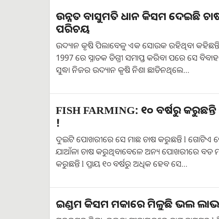
ଉନ୍ନତ ବାସୁମତି ଧାନ କିସମ ଦେଇଛି ଚାଷୀ
ପରିଚୟ
ଉଦ୍ୟାନ କୃଷି ପିଲାବେଳୁ ଏକ ସୋଉକ ରହିଥିବା କହିଛନ୍ତି କ
1997 ରେ ସ୍ନାତକ ଡିଗ୍ରୀ ସମାପ୍ତ କରିବା ପରେ ସେ ବିବା
ସୁଦ୍ଧା ନିଜର ଉଦ୍ୟାନ କୃଷି ନିଶା ଛାଡିନଥିଲେ…
FISH FARMING: ୧୦ ବର୍ଷରୁ କରୁଛନ୍ତି
!
ଦୁଇଟି ପୋଖରୀରେ ସେ ମାଛ ଚାଷ କରୁଛନ୍ତି l ଗୋଟିଏ
ଯାଆଁଳା ଚାଷ କରୁଥିବାବେଳେ ଅନ୍ୟ ପୋଖରୀରେ ବଡ ମ
କରୁଛନ୍ତି l ପ୍ରାୟ ୧୦ ବର୍ଷରୁ ଅଧିକ ହେବ ସେ…
ଇଣ୍ଡମ କିସମ ମକାରେ ମିଳୁଛି ଭଲ ଲାଭ