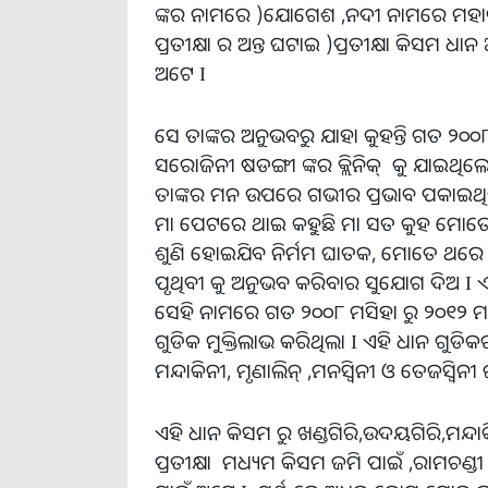
ଙ୍କର ନାମରେ )ଯୋଗେଶ ,ନଦୀ ନାମରେ ମହାନଦୀ,
ପ୍ରତୀକ୍ଷା ର ଅନ୍ତ ଘଟାଇ )ପ୍ରତୀକ୍ଷା କିସମ 
ଅଟେ I
ସେ ତାଙ୍କର ଅନୁଭବରୁ ଯାହା କୁହନ୍ତି ଗତ ୨୦୦
ସରୋଜିନୀ ଷଡଙ୍ଗୀ ଙ୍କର କ୍ଲିନିକ୍ କୁ ଯାଇଥିଲ
ତାଙ୍କର ମନ ଉପରେ ଗଭୀର ପ୍ରଭାବ ପକାଇଥିଲା 
ମା ପେଟରେ ଥାଇ କହୁଛି ମା ସତ କୁହ ମୋତେ 
ଶୁଣି ହୋଇଯିବ ନିର୍ମମ ଘାତକ, ମୋତେ ଥରେ ଜ
ପୃଥିବୀ କୁ ଅନୁଭବ କରିବାର ସୁଯୋଗ ଦିଅ I ଏହ
ସେହି ନାମରେ ଗତ ୨୦୦୮ ମସିହା ରୁ ୨୦୧୨ ମସିହ
ଗୁଡିକ ମୁକ୍ତିଲାଭ କରିଥିଲା I ଏହି ଧାନ ଗୁଡିକ
ମନ୍ଦାକିନୀ, ମୃଣାଲିନ୍ ,ମନସ୍ଵିନୀ ଓ ତେଜସ୍ଵିନୀ 
ଏହି ଧାନ କିସମ ରୁ ଖଣ୍ଡଗିରି,ଉଦୟଗିରି,ମନ୍ଦାକିନୀ
ପ୍ରତୀକ୍ଷା ମଧ୍ୟମ କିସମ ଜମି ପାଇଁ ,ରାମଚଣ୍