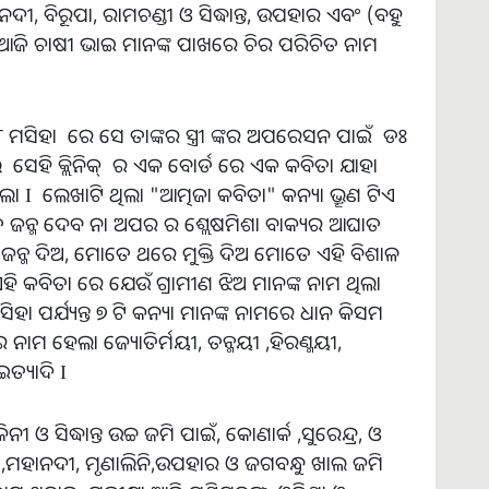
 ବିରୂପା, ରାମଚଣ୍ଡୀ ଓ ସିଦ୍ଧାନ୍ତ, ଉପହାର ଏବଂ (ବହୁ
ଧାନ ଆଜି ଚାଷୀ ଭାଇ ମାନଙ୍କ ପାଖରେ ଚିର ପରିଚିତ ନାମ
୮ ମସିହା ରେ ସେ ତାଙ୍କର ସ୍ତ୍ରୀ ଙ୍କର ଅପରେସନ ପାଇଁ ଡଃ
େ ସେହି କ୍ଲିନିକ୍ ର ଏକ ବୋର୍ଡ ରେ ଏକ କବିତା ଯାହା
I ଲେଖାଟି ଥିଲା "ଆତ୍ମଜା କବିତା" କନ୍ୟା ଭ୍ରୂଣ ଟିଏ
ଜନ୍ମ ଦେବ ନା ଅପର ର ଶ୍ଲେଷମିଶା ବାକ୍ୟର ଆଘାତ
ନ୍ମ ଦିଅ, ମୋତେ ଥରେ ମୁକ୍ତି ଦିଅ ମୋତେ ଏହି ବିଶାଳ
ି କବିତା ରେ ଯେଉଁ ଗ୍ରାମୀଣ ଝିଅ ମାନଙ୍କ ନାମ ଥିଲା
ା ପର୍ଯ୍ୟନ୍ତ ୭ ଟି କନ୍ୟା ମାନଙ୍କ ନାମରେ ଧାନ କିସମ
ର ନାମ ହେଲା ଜ୍ୟୋତିର୍ମୟୀ, ତନ୍ମୟୀ ,ହିରଣ୍ମୟୀ,
ଇତ୍ୟାଦି I
 ଓ ସିଦ୍ଧାନ୍ତ ଉଚ୍ଚ ଜମି ପାଇଁ, କୋଣାର୍କ ,ସୁରେନ୍ଦ୍ର, ଓ
ଡୀ ,ମହାନଦୀ, ମୃଣାଲିନି,ଉପହାର ଓ ଜଗବନ୍ଧୁ ଖାଲ ଜମି