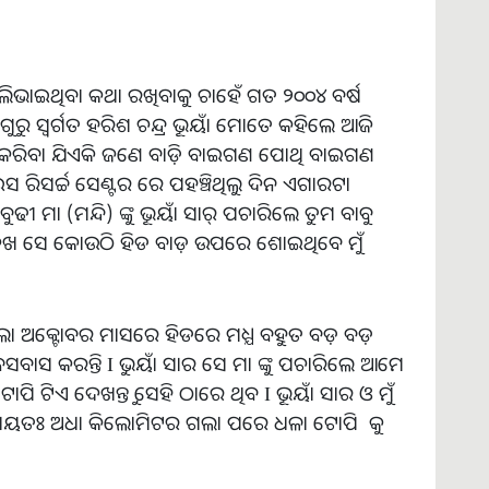
ଗେ ଲିଭାଇଥିବା କଥା ରଖିବାକୁ ଚାହେଁ ଗତ ୨୦୦୪ ବର୍ଷ
ୁ ସ୍ଵର୍ଗତ ହରିଶ ଚନ୍ଦ୍ର ଭୂୟାଁ ମୋତେ କହିଲେ ଆଜି
୍ଷାତ କରିବା ଯିଏକି ଜଣେ ବାଡ଼ି ବାଇଗଣ ପୋଥି ବାଇଗଣ
 ରିସର୍ଚ୍ଚ ସେଣ୍ଟର ରେ ପହଞ୍ଚିଥିଲୁ ଦିନ ଏଗାରଟା
ୀ ମା (ମନ୍ଦି) ଙ୍କୁ ଭୂୟାଁ ସାର୍ ପଚାରିଲେ ତୁମ ବାବୁ
ଖ ସେ କୋଉଠି ହିଡ ବାଡ଼ ଉପରେ ଶୋଇଥିବେ ମୁଁ
ା ଅକ୍ଟୋବର ମାସରେ ହିଡରେ ମଧ୍ଯ ବହୁତ ବଡ଼ ବଡ଼
ାସ କରନ୍ତି I ଭୁୟାଁ ସାର ସେ ମା ଙ୍କୁ ପଚାରିଲେ ଆମେ
ି ଟିଏ ଦେଖନ୍ତୁ ସେହି ଠାରେ ଥିବ I ଭୂୟାଁ ସାର ଓ ମୁଁ
 ପ୍ରାୟତଃ ଅଧା କିଲୋମିଟର ଗଲା ପରେ ଧଳା ଟୋପି କୁ