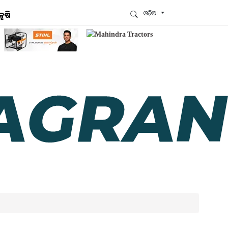
ଓଡ଼ିଆ
କୃଷି
ଆମେ ହ୍ବାଟ୍ସଆପ୍‌ରେ ଅଛୁ ! ଆମ ହ୍ବାଟ୍ସଆପ ଗ୍ରୁପରେ
ଯୋଗଦିଅନ୍ତୁ ଏବଂ ଆପଙ୍କୁ ଆବଶ୍ୟକ ହେଉଥିବା ସବୁ
ଗୁରୁତ୍ବପୂର୍ଣ୍ଣ ଅପଡେଟ୍‌ ପାଆନ୍ତୁ ପ୍ରତିଦିନ ।
ହ୍ବାଟ୍ସଆପରେ ଜଏନ କରନ୍ତୁ
ଆମ ନ୍ୟୁଜଲେଟରକୁ ସବସ୍କ୍ରାଇବ୍ କରନ୍ତୁ । ଆପଣ ଆପଣଙ୍କ
ଆଗ୍ରହ ଥିବା ଟପିକ୍‌ ବାଛିବେ ଏବଂ ଆମେ ଆପଣଙ୍କୁ ବଛା ବଛା
ନ୍ୟୁଜ ଓ ଆପଣଙ୍କ ପସନ୍ଦ ଅନୁଯାୟୀ ଲାଟେଷ୍ଟ ଅପଡେଟ୍‌
ପଠାଇଦେବୁ ।