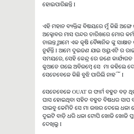
ହୋଇପାରିଛନ୍ତି I
ଏହି ମହାନ ବ୍ୟକ୍ତିଙ୍କ ବିଷୟରେ ମୁଁ କିଛି ଅଙ୍
ଅକ୍ଟୋବର ମାସ ପନ୍ଦର ତାରିଖରେ ମୋର କର୍ମଗୁର
ଚାଲନ୍ତୁ ଆମେ ଏକ କୃଷି ବୈଜ୍ଞାନିକ ଙ୍କୁ ସାକ
ନୁହଁନ୍ତି I ଆମେ ଦୁଇଜଣ ଯାଇ ଓୟୁଏଟି ର ରାଇସ
ସମୟରେ, ସେହି କେନ୍ଦ୍ର ରେ ଜଣେ କାର୍ଯ୍ୟରତ ବୁଢ
କୁଆଡେ ଗଲେ ଅବିଳମ୍ବେ ସେ ମା କହିଲେ ଦେ
ସେତେବେଳେ କିଛି ବୁଝି ପାରିଲି ନାହିଁ I
ସେତେବେଳେ OUAT ର ଫାର୍ମ ବହୁତ ବଡ଼ ଥିଲ
ଘାସ ହୋଇଥିବା ସହିତ ବହୁତ ବିଷଧର ସାପ ବସବ
ପାଇବୁ କେମିତି ସେ ମା ଉତ୍ତର ଦେଲେ ଧଳା ଟୋପ
ଦୁଇଟି ବାଡ଼ି ଧରି ଧଳା ଟୋପି ଖୋଜି ଖୋଜି
ଦେଖିଲୁ I