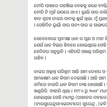
ଟୋପି ପାଖରେ ପହଞ୍ଚିଲା ବେଳକୁ ଜଣେ ବ୍ୟକ
ଟୋପି ଟି ମୁହଁ ଉପରେ ଥାଏ I ଭୂୟାଁ ସାର 
ହାତ ସ୍ୱତଃ ତାଙ୍କର ପାଦକୁ ଛୁଇଁ ଥିଲା, ମୁଁ 
I ସେହିଦିନ ଭୂୟାଁ ସାର ସତ୍ୟ ସାର ଙ୍କ ସା
ସେତେବେଳେ ପ୍ରତୀକ୍ଷା ଧାନ ର ଗୁଣ ଓ ମାନ
ଯେଉଁ ଧାନ ବିଲର ହିଡରେ ଶୋଇଥିଲେ ସେହି ଧାନ
ସେଦିନର ଅନୁଭୂତି I ଏହିପରି ଅଖଣ୍ଡ ପରିଶ୍ରମ
ରହିବ I
ତାଙ୍କର ଅକ୍ଳାନ୍ତ ପରିଶ୍ରମ ଆଜି ଆମ ଦେଶର 
ଅମଳକ୍ଷମ ଧାନ କିସମ ଦେଇଅଛି I ଆଜି ଆମ ର
ଜମିରେ ତାଙ୍କରି ଧାନ କିସମ ଚାଷ ହେଉଅଛି I
ଖଣ୍ଡଗିରି ବାହାରି ଥିଲା I ୧୯୮୦ ରୁ ୨୦୦୮ ମ
ହୋଇଥିଲା ସେହି ମଧ୍ୟରୁ (ପାହାଡର ନାମରେ )ଖ
(ବୀରସୁରେନ୍ଦ୍ରସାଏଙ୍କନାମରେ) ସୁରେନ୍ଦ୍ର , (କବି