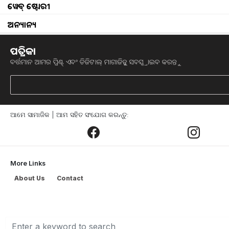
ୱେବ୍ ଷ୍ଟୋରୀ
ଅନ୍ୟାନ୍ୟ
ପତ୍ରିକା
Dr. Satya Ranjan Das, a f
ବର୍ତ୍ତମାନ ଆମର ପ୍ରିଣ୍ଟ୍ ଏବଂ ଡିଜିଟାଲ୍ ମାଗାଜିନ୍କୁ ସବସ୍କ୍ରାଇବ କରନ୍ତୁ
ଏକ ନିର୍ଦ୍ଦିଷ୍ଟ ଲକ୍ଷ୍ୟ ରେ ନିରନ୍ତର କାର୍ଯ୍ୟ
ମଣିଷ କରି ଗଢି ଦେଇଥାଏ I ଓଡିଆରେ କଥା ଅଛ
ଅଛନ୍ତି ଯେକି ଲକ୍ଷ ଲକ୍ଷ ଚାଷୀ ପରିବାରଙ୍କ 
ଆମେ ସାମାଜିକ | ଆମ ସହିତ ସଂଯୋଗ କରନ୍ତୁ:
କାର୍ଯ୍ୟ ରେ କାର୍ଯ୍ୟରତ I ସେ ଆଉ କେହି ନୁହନ୍
ଅଧିକ ଅମଳକ୍ଷମ ଧାନ ବିହନ ବାହାର କରିବା ପା
ବୈଜ୍ଞାନିକ ଡଃ ସତ୍ୟ ରଞ୍ଜନ ଦାସ I
More Links
About Us
Contact
ପୁରୀ ଜିଲ୍ଲା ଗୋପ ବ୍ଳକ ସ୍ଥିତ ମହଲପଡା ନିବାସ
ଗୋଲାପ ସୁନ୍ଦରୀ ଦାସ ଙ୍କର ଦ୍ଵିତୀୟ ସନ୍ତାନ ରୂ
୧୯୫୧ ମସିହାରେ I