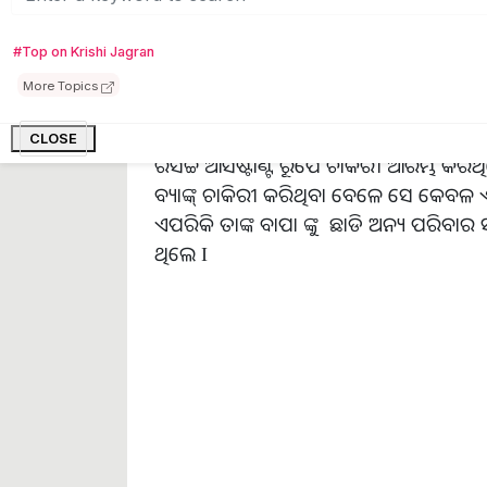
ବାପା ଜଣେ କେନ୍ଦ୍ରସରକାର ଙ୍କର ବେତନ ଭୋଗୀ କର
#Top on Krishi Jagran
ଜୀବନ ର ପାଠପଢା ସରକାରୀ ଉଚ୍ଚ ବିଦ୍ୟାଳୟ 
More Topics
ଭୁବନେଶ୍ଵର ରୁ ISC ପାସ କରିବା ପରେ ଓଡିଶା 
ଏସ୍. ସି. ଏଗ୍ରିକଲଚର (PG in Agricultur
CLOSE
ରିସର୍ଚ୍ଚ ଆସିଷ୍ଟାଣ୍ଟ ରୂପେ ଚାକିରୀ ଆରମ୍ଭ
ବ୍ୟାଙ୍କ୍ ଚାକିରୀ କରିଥିବା ବେଳେ ସେ କେବଳ ଏ
ଏପରିକି ତାଙ୍କ ବାପା ଙ୍କୁ ଛାଡି ଅନ୍ୟ ପରିବାର 
ଥିଲେ I