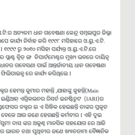
.ଏ.ଟି.ର ଅନ୍ୟତମ ଧାନ ଗବେଷଣା କେନ୍ଦ୍ର ସମ୍ବଲପୁର ଜିଲ୍ଲା
କାର୍ଯ୍ୟ ନିର୍ବାହ କରି ୧୯୯୮ ମସିହାରେ ଓ.ୟୁ.ଏ.ଟି.
୧୯୯୯ ରୁ ୨୦୧୦ ମସିହା ପର୍ଯ୍ୟନ୍ତ ଓ.ୟୁ.ଏ.ଟି.ରେ
ଲାଣ୍ଟ ବ୍ରିଡ୍ ଙ୍ଗ ଡିପାର୍ଟମେଣ୍ଟର ମୁଖ୍ୟ ଭବରେ ଦାୟିତ୍ଵ
ଧାନର ଗବେସଣା ପାଇଁ ଆନ୍ତର୍ଜାତୀୟ ଧାନ ଗବେଷଣା
 ଫିଲିପାଇନ୍ସ ରେ କାର୍ଯ୍ୟ କରିଥିଲେ I
େମନ୍ତ କୁମାର ମହାନ୍ତି ,ଯାହାଙ୍କୁ କୁହନ୍ତି(Main
ଓ ଇଣ୍ଡିଆନ୍ ଏଗ୍ରିକଲଚର ରିସର୍ଚ ଇନଷ୍ଟିଚୁଟ (IARI)ର
ଫେସର ଡକ୍ଟର ଇ ଏ ସିଦ୍ଧିକ ହେଇଛନ୍ତି ତାଙ୍କର ପ୍ରକୃତ
ବା ବେଳେ ଆଉ ଜଣେ ହେଉଛନ୍ତି କର୍ମବୀର I ଏହି ଦୁଇ
ୀ ମୌସୁମୀ ଦାସ ଙ୍କର ଅକୁଣ୍ଠ ମାନସିକ ସହଯୋଗ ରେ ଆଜି
ରେ ଭାରତ ତଥା ପୃଥିବୀର ଜଣେ ଖ୍ୟାତନାମା ବୈଜ୍ଞାନିକ