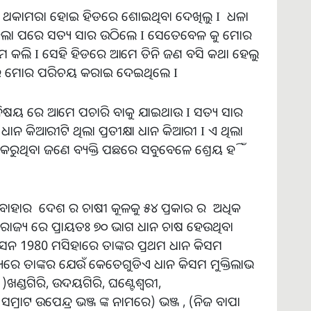
୍ତି ଥକାମରା ହୋଇ ହିଡରେ ଶୋଇଥିବା ଦେଖିଲୁ I ଧଳା
ଡାକିଲା ପରେ ସତ୍ୟ ସାର ଉଠିଲେ I ସେତେବେଳ କୁ ମୋର
ପ୍ରଣାମ କଲି I ସେହି ହିଡରେ ଆମେ ତିନି ଜଣ ବସି କଥା ହେଲୁ
ଙ୍ଗରେ ମୋର ପରିଚୟ କରାଇ ଦେଇଥିଲେ I
 ବିଷୟ ରେ ଆମେ ପଚାରି ବାକୁ ଯାଇଥାଉ I ସତ୍ୟ ସାର
 କିଆରୀଟି ଥିଲା ପ୍ରତୀକ୍ଷା ଧାନ କିଆରୀ I ଏ ଥିଲା
 କରୁଥିବା ଜଣେ ବ୍ୟକ୍ତି ପଛରେ ସବୁବେଳେ ଶ୍ରେୟ ହିଁ
ଓ ବାହାର ଦେଶ ର ଚାଷୀ କୂଳକୁ ୫୪ ପ୍ରକାର ର ଅଧିକ
ାଜ୍ୟ ରେ ପ୍ରାୟତଃ ୭୦ ଭାଗ ଧାନ ଚାଷ ହେଉଥିବା
 ସନ 1980 ମସିହାରେ ତାଙ୍କର ପ୍ରଥମ ଧାନ କିସମ
ଧ୍ୟରେ ତାଙ୍କର ଯେଉଁ କେତେଗୁଡିଏ ଧାନ କିସମ ମୁକ୍ତିଲାଭ
ଣ୍ଡଗିରି, ଉଦୟଗିରି, ଘଣ୍ଟେଶ୍ୱରୀ,
 ସମ୍ରାଟ ଉପେନ୍ଦ୍ର ଭଞ୍ଜ ଙ୍କ ନାମରେ) ଭଞ୍ଜ , (ନିଜ ବାପା