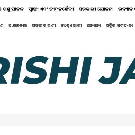
ୟ ଓ ପଶୁ ପାଳନ
ସ୍ୱାସ୍ଥ୍ୟ ଏବଂ ଜୀବନଶୈଳୀ
ସରକାରୀ ଯୋଜନା
ଉଦ୍ୟାନ 
୍ଷଣ
ସାକ୍ଷାତକାର
ସଫଳ କାହାଣୀ
ୱେବ୍ ଷ୍ଟୋରୀ
ଅନ୍ୟାନ୍ୟ
ପତ୍ରିକା ସଦସ୍ୟତା
ଙ୍କ ର ଉପକାରୀ ବନ୍ଧୁ ଡଃ ସତ୍ୟ
 ଶ୍ରୀ ଯୋଗେଶ ଚନ୍ଦ୍ର ଦାସ ଓ ମାତା ଶ୍ରୀମତୀ ଗୋଲାପ ସୁନ୍ଦରୀ ଦାସ
 ଦାସ ମାର୍ଚ୍ଚ ମାସ ଏକ ତାରିଖ ୧୯୫୧ ମସିହାରେ I
bruary 2025 05:49 PM