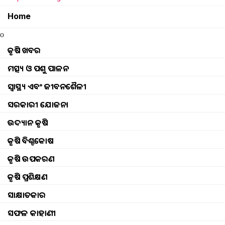
Home
o
କୃଷି ଖବର
ମତ୍ସ୍ୟ ଓ ପଶୁ ପାଳନ
ସ୍ୱାସ୍ଥ୍ୟ ଏବଂ ଜୀବନଶୈଳୀ
ସରକାରୀ ଯୋଜନା
ଉଦ୍ୟାନ କୃଷି
କୃଷି ବିଶ୍ବକୋଷ
କୃଷି ଉପକରଣ
କୃଷି ପ୍ରଶିକ୍ଷଣ
ସାକ୍ଷାତକାର
ସଫଳ କାହାଣୀ