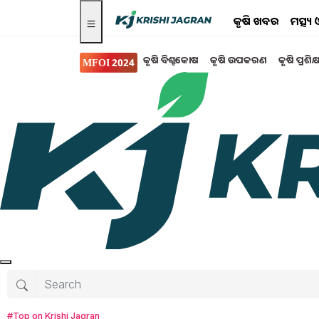
କୃଷି ଖବର
ମତ୍ସ୍
କୃଷି ବିଶ୍ବକୋଷ
କୃଷି ଉପକରଣ
କୃଷି ପ୍ରଶିକ
MFOI 2024
ସଫଳ କାହାଣୀ
ଲକ୍ଷ ଲକ୍ଷ ଚାଷୀ ପରିବାର
ରଞ୍ଜନ ଦାସ
ପୁରୀ ଜିଲ୍ଲା ଗୋପ ବ୍ଳକ ସ୍ଥିତ ମହଲପଡା ନିବାସୀ ପିତା
ଙ୍କର ଦ୍ଵିତୀୟ ସନ୍ତାନ ରୂପେ ଜନ୍ମ ନିଅନ୍ତି ସତ୍ୟ ରଞ୍ଜନ
Tanushree Mahapatra
Tuesday, 04 Fe
#Top on Krishi Jagran