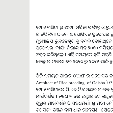
୧୯୮୭ ମସିହା ରୁ ୧୯୯୮ ମସିହା ପର୍ଯ୍ୟନ୍ତ ଓ.ୟୁ
ର ଚିପିଲିମା ଠାରେ ଆସୋସିଏଟ ପ୍ରଫେସର ରୂପେ 
ମୁଖ୍ୟାଳୟ ଭୁବନେଶ୍ବର କୁ ବଦଳି ହୋଇଥିଲେ I 
ପ୍ରଫେସର କାର୍ଯ୍ୟ ନିଭାଇ ସନ ୨୦୧୦ ମସିହାରେ ପ୍
ବହନ କରିଥିଲେ I ଏହି ସମୟରେ ବୁଡି ସହଣି 
କେନ୍ଦ୍ର ର ଡାକରା ରେ ୨୦୧୦ ରୁ ୨୦୧୨ ପର୍ଯ୍ୟନ୍ତ
ପିଜି ସମୟର ଗାଇଡ୍ OUAT ର ପ୍ରଫେସର ଡକ୍ଟର ହ
Architect of Rice breeding of Odisha ) 
୧୯୮୨ ମସିହାରେ ପି.ଏଚ୍.ଡି.ସମୟର ଗାଇଡ୍ ପ୍ର
ମାର୍ଗଦର୍ଶକ I ଜଣେ ଜ୍ଞାନର ଭଣ୍ଡାର ହୋଇଥି
ଗୁରୁଙ୍କ ମାର୍ଗଦର୍ଶନ ଓ ସହଧମିର୍ଣୀ ଶ୍ରୀମତ
ଡଃ ସତ୍ୟ ରଞ୍ଜନ ଦାସ ଧାନ ଗବେଷଣା କ୍ଷେତ୍ର