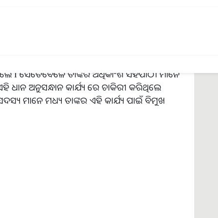
୍ମଚାରୀ I ଜନ୍ମ ରାଞ୍ଚି ସହର ରେ ସତ କିନ୍ତୁ ସ୍କୁଲ
ୟୁନିଟ୍ ୧ ଭୁବନେଶ୍ବର ରେ , ବିଜେବି କଲେଜ
କୃଷି ଓ ବୈଷୟିକ ବିଶ୍ଵବିଦ୍ୟାଳୟ ଭୁବନେଶ୍ବରରୁ ଏମ୍.
al Botany)ସନ ୧୯୭୫ ରେ ପାସ କରି OUAT ରେ ସିନିୟର
 କରିଥିଲେ I ସେତେବେଳେ ତାଙ୍କର ଅଧିକାଂଶ ସହପାଠୀ ମାନେ
ହି ଧାନ ଅନୁସନ୍ଧାନ କାର୍ଯ୍ୟ ରେ ଚାକିରୀ କରିଥିଲେ
ସଦସ୍ୟ ମାନେ ମଧ୍ୟ ତାଙ୍କର ଏହି କାର୍ଯ୍ୟ ପାଇଁ ବିମୁଖ