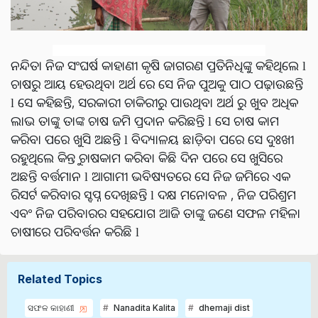
ନନ୍ଦିତା ନିଜ ସଂଘର୍ଷ କାହାଣୀ କୃଷି ଜାଗରଣ ପ୍ରତିନିଧିଙ୍କୁ କହିଥିଲେ l
ଚାଷରୁ ଆୟ ହେଉଥିବା ଅର୍ଥ ରେ ସେ ନିଜ ପୁଅକୁ ପାଠ ପଢ଼ାଉଛନ୍ତି
l ସେ କହିଛନ୍ତି, ସରକାରୀ ଚାକିରୀରୁ ପାଉଥିବା ଅର୍ଥ ରୁ ଖୁବ ଅଧିକ
ଲାଭ ତାଙ୍କୁ ତାଙ୍କ ଚାଷ ଜମି ପ୍ରଦାନ କରିଛନ୍ତି l ସେ ଚାଷ କାମ
କରିବା ପରେ ଖୁସି ଅଛନ୍ତି l ବିଦ୍ୟାଳୟ ଛାଡ଼ିବା ପରେ ସେ ଦୁଃଖୀ
ରହୁଥିଲେ କିନ୍ତୁ ଚାଷକାମ କରିବା କିଛି ଦିନ ପରେ ସେ ଖୁସିରେ
ଅଛନ୍ତି ବର୍ତ୍ତମାନ l ଆଗାମୀ ଭବିଷ୍ୟତରେ ସେ ନିଜ ଜମିରେ ଏକ
ରିସର୍ଟ କରିବାର ସ୍ବପ୍ନ ଦେଖିଛନ୍ତି l ଦକ୍ଷ ମନୋବଳ , ନିଜ ପରିଶ୍ରମ
ଏବଂ ନିଜ ପରିବାରର ସହଯୋଗ ଆଜି ତାଙ୍କୁ ଜଣେ ସଫଳ ମହିଳା
ଚାଷୀରେ ପରିବର୍ତ୍ତନ କରିଛି l
Related Topics
ସଫଳ କାହାଣୀ
Nanadita Kalita
dhemaji dist