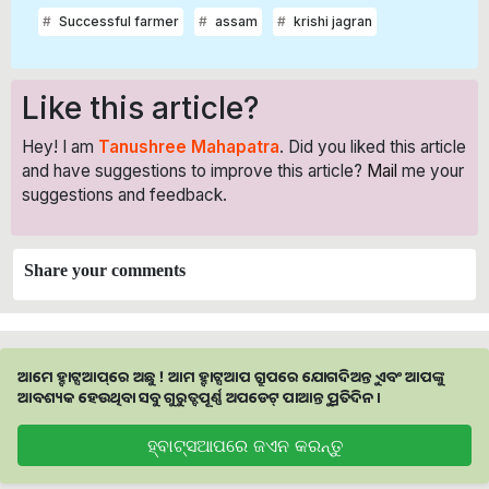
Successful farmer
assam
krishi jagran
Like this article?
Hey! I am
Tanushree Mahapatra
. Did you liked this article
and have suggestions to improve this article?
Mail
me your
suggestions and feedback.
Share your comments
ଆମେ ହ୍ବାଟ୍ସଆପ୍‌ରେ ଅଛୁ ! ଆମ ହ୍ବାଟ୍ସଆପ ଗ୍ରୁପରେ ଯୋଗଦିଅନ୍ତୁ ଏବଂ ଆପଙ୍କୁ
ଆବଶ୍ୟକ ହେଉଥିବା ସବୁ ଗୁରୁତ୍ବପୂର୍ଣ୍ଣ ଅପଡେଟ୍‌ ପାଆନ୍ତୁ ପ୍ରତିଦିନ ।
ହ୍ବାଟ୍ସଆପରେ ଜଏନ କରନ୍ତୁ