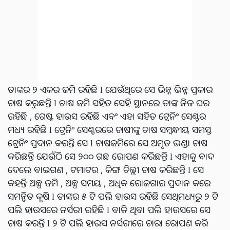
ତାଙ୍କର ୨ ଏକର ଜମି ରହିଛି l ଯେଉଁଥିରେ ସେ ଭିନ୍ନ ଭିନ୍ନ ପ୍ରକାର
ଚାଷ କରୁଛନ୍ତି l ଚାଷ ଜମି ସହିତ ସେହି ସ୍ଥାନରେ ତାଙ୍କ ନିଜ ଘର
ରହିଛି , ଗେଷ୍ଟ ହାଉସ ରହିଛି ଏବଂ ଏହା ସହିତ ଟ୍ରେନିଂ ସେଣ୍ଟର
ମଧ୍ୟ ରହିଛି l ଟ୍ରେନିଂ ସେଣ୍ଟରରେ ଚାଷୀଙ୍କୁ ଚାଷ ସମ୍ବନ୍ଧୀୟ ସମସ୍ତ
ଟ୍ରେନିଂ ପ୍ରଦାନ କରନ୍ତି ସେ l ଚାଷଜମିରେ ସେ ଅମୃତ ଭଣ୍ଡା ଚାଷ
କରିଛନ୍ତି ଯେଉଁଠି ସେ ୨୦୦ ଗଛ ରୋପଣ କରିଛନ୍ତି l ଏହାକୁ ବାଦ
ଦେଲେ ବାଇଗଣ , ଟମାଟର , କିଙ୍ଗ ଚି଼ଲ୍ଲୀ ଚାଷ କରିଛନ୍ତି l ସେ
କହନ୍ତି ଅଳ୍ପ ଜମି , ଅଳ୍ପ ସମୟ , ଅଧିକ ରୋଜଗାର ପ୍ରଦାନ କରେ
ସମନ୍ବିତ କୃଷି l ତାଙ୍କର ୫ ଟି ପଲି ହାଉସ ରହିଛି ସେଥିମଧ୍ୟରୁ ୨ ଟି
ପଲି ହାଉସରେ ନର୍ସରୀ ରହିଛି l ବାକି ଥିବା ପଲି ହାଉସରେ ସେ
ଚାଷ କରନ୍ତି l ୨ ଟି ପଲି ହାଉସ ନର୍ସରୀରେ ଚାରା ରୋପଣ କରି