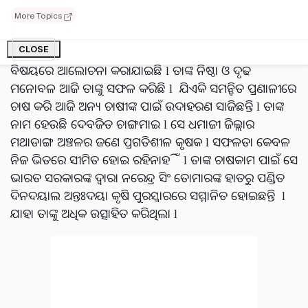
ଏବଂ ଆସାମ ଭଳି ରାଜ୍ୟରେ ଅଧିକାଂଶ ଲୋକ ଚାଷ ଉପରେ
More Topics
ନିର୍ଭରଶୀଳ l
ଏହି ଆର୍ଟିକଲରେ ସେହିପରି ଜଣେ ଆସାମର ସଫଳ ଚାଷୀଙ୍କ
CLOSE
ବିଷୟରେ ଆଲୋଚନା କରାଯାଇଛି l ତାଙ୍କ ନିଷ୍ଠା ଓ ଦୃଢ
ମନୋବଳ ଆଜି ତାଙ୍କୁ ସଫଳ କରିଛି l ଯିଏକି ସମନ୍ବିତ ପ୍ରଣାଳୀରେ
ଚାଷ କରି ଆଜି ଅନ୍ୟ ଚାଷୀଙ୍କ ପାଇଁ ଉଦାହରଣ ସାଜିଛନ୍ତି l ତାଙ୍କ
ନାମ ହେଉଛି ଦେବଜିତ ଚାଙ୍ଗମାଇ l ସେ ଧମାଜୀ ଜିଲ୍ଲାର
ମଥାଡାଙ୍ଗ ଅଞ୍ଚଳର ଜଣେ ପ୍ରଗତିଶୀଳ କୃଷକ l ସଫଳତା କେବଳ
ନିଜ ଭିତରେ ସୀମିତ ହୋଇ ରହିନାହିଁ l ତାଙ୍କ ଚାଷକାମ ପାଇଁ ସେ
ଭାରତ ସରକାରଙ୍କ ଦ୍ୱାରା ନରେନ୍ଦ୍ର ସିଂ ତୋମାରଙ୍କ ହାତରୁ ପଣ୍ଡିତ
ଦିନଦୟାଲ ଅନ୍ତଃଦୟା କୃଷି ପୁରସ୍କାରରେ ସମ୍ମାନିତ ହୋଇଛନ୍ତି l
ଯାହା ତାଙ୍କୁ ଅଧିକ ଉତ୍ସାହିତ କରିଥିଲା l