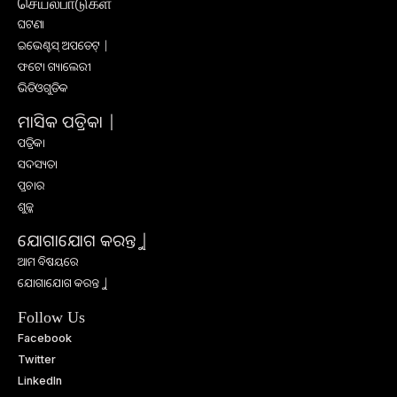
செயல்பாடுகள்
ଘଟଣା
ଇଭେଣ୍ଟସ୍ ଅପଡେଟ୍ |
ଫଟୋ ଗ୍ୟାଲେରୀ
ଭିଡିଓଗୁଡିକ
ମାସିକ ପତ୍ରିକା |
ପତ୍ରିକା
ସଦସ୍ୟତା
ପ୍ରଚାର
ଶୁଳ୍କ
ଯୋଗାଯୋଗ କରନ୍ତୁ |
ଆମ ବିଷୟରେ
ଯୋଗାଯୋଗ କରନ୍ତୁ |
Follow Us
Facebook
Twitter
LinkedIn