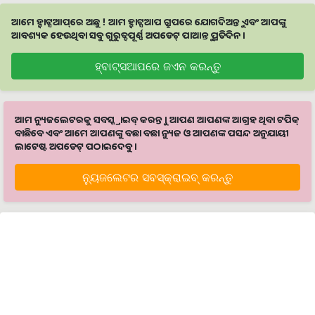
ଆମେ ହ୍ବାଟ୍ସଆପ୍‌ରେ ଅଛୁ ! ଆମ ହ୍ବାଟ୍ସଆପ ଗ୍ରୁପରେ ଯୋଗଦିଅନ୍ତୁ ଏବଂ ଆପଙ୍କୁ
ଆବଶ୍ୟକ ହେଉଥିବା ସବୁ ଗୁରୁତ୍ବପୂର୍ଣ୍ଣ ଅପଡେଟ୍‌ ପାଆନ୍ତୁ ପ୍ରତିଦିନ ।
ହ୍ବାଟ୍ସଆପରେ ଜଏନ କରନ୍ତୁ
ଆମ ନ୍ୟୁଜଲେଟରକୁ ସବସ୍କ୍ରାଇବ୍ କରନ୍ତୁ । ଆପଣ ଆପଣଙ୍କ ଆଗ୍ରହ ଥିବା ଟପିକ୍‌
ବାଛିବେ ଏବଂ ଆମେ ଆପଣଙ୍କୁ ବଛା ବଛା ନ୍ୟୁଜ ଓ ଆପଣଙ୍କ ପସନ୍ଦ ଅନୁଯାୟୀ
ଲାଟେଷ୍ଟ ଅପଡେଟ୍‌ ପଠାଇଦେବୁ ।
ନ୍ୟୁଜଲେଟର ସବସ୍କ୍ରାଇବ୍‌ କରନ୍ତୁ