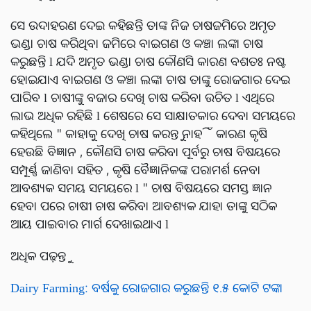
ସେ ଉଦାହରଣ ଦେଇ କହିଛନ୍ତି ତାଙ୍କ ନିଜ ଚାଷଜମିରେ ଅମୃତ
ଭଣ୍ଡା ଚାଷ କରିଥିବା ଜମିରେ ବାଇଗଣ ଓ କଞ୍ଚା ଲଙ୍କା ଚାଷ
କରୁଛନ୍ତି l ଯଦି ଅମୃତ ଭଣ୍ଡା ଚାଷ କୌଣସି କାରଣ ବଶତଃ ନଷ୍ଟ
ହୋଇଯାଏ ବାଇଗଣ ଓ କଞ୍ଚା ଲଙ୍କା ଚାଷ ତାଙ୍କୁ ରୋଜଗାର ଦେଇ
ପାରିବ l ଚାଷୀଙ୍କୁ ବଜାର ଦେଖି ଚାଷ କରିବା ଉଚିତ l ଏଥିରେ
ଲାଭ ଅଧିକ ରହିଛି l ଶେଷରେ ସେ ସାକ୍ଷାତକାର ଦେବା ସମୟରେ
କହିଥିଲେ " କାହାକୁ ଦେଖି ଚାଷ କରନ୍ତୁ ନାହିଁ କାରଣ କୃଷି
ହେଉଛି ବିଜ୍ଞାନ , କୌଣସି ଚାଷ କରିବା ପୂର୍ବରୁ ଚାଷ ବିଷୟରେ
ସମ୍ପୂର୍ଣ୍ଣ ଜାଣିବା ସହିତ , କୃଷି ବୈଜ୍ଞାନିକଙ୍କ ପରାମର୍ଶ ନେବା
ଆବଶ୍ୟକ ସମୟ ସମୟରେ l " ଚାଷ ବିଷୟରେ ସମସ୍ତ ଜ୍ଞାନ
ହେବା ପରେ ଚାଷୀ ଚାଷ କରିବା ଆବଶ୍ୟକ ଯାହା ତାଙ୍କୁ ସଠିକ
ଆୟ ପାଇବାର ମାର୍ଗ ଦେଖାଇଥାଏ l
ଅଧିକ ପଢ଼ନ୍ତୁ
Dairy Farming: ବର୍ଷକୁ ରୋଜଗାର କରୁଛନ୍ତି ୧.୫ କୋଟି ଟଙ୍କା