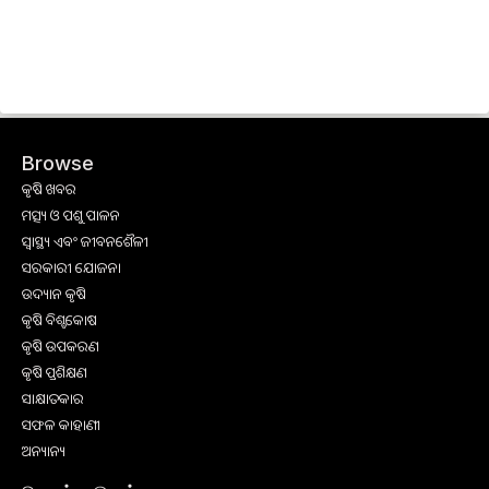
Browse
କୃଷି ଖବର
ମତ୍ସ୍ୟ ଓ ପଶୁ ପାଳନ
ସ୍ୱାସ୍ଥ୍ୟ ଏବଂ ଜୀବନଶୈଳୀ
ସରକାରୀ ଯୋଜନା
ଉଦ୍ୟାନ କୃଷି
କୃଷି ବିଶ୍ବକୋଷ
କୃଷି ଉପକରଣ
କୃଷି ପ୍ରଶିକ୍ଷଣ
ସାକ୍ଷାତକାର
ସଫଳ କାହାଣୀ
ଅନ୍ୟାନ୍ୟ