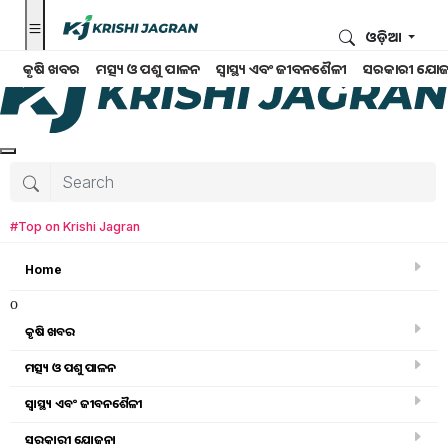
ଓଡ଼ିଆ
କୃଷି ଖବର
ମତ୍ସ୍ୟ ଓ ପଶୁ ପାଳନ
ସ୍ୱାସ୍ଥ୍ୟ ଏବଂ ଜୀବନଶୈଳୀ
ସରକାରୀ ଯୋଜ
#Top on Krishi Jagran
Home
o
କୃଷି ଖବର
ମତ୍ସ୍ୟ ଓ ପଶୁ ପାଳନ
ସ୍ୱାସ୍ଥ୍ୟ ଏବଂ ଜୀବନଶୈଳୀ
ସଫଳ କାହାଣୀ
ସରକାରୀ ଯୋଜନା