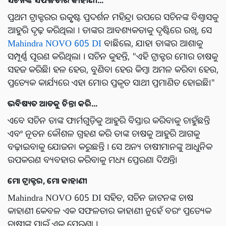
ସଚିନଙ୍କ ସଫଳତାର କାହାଣୀ...
ପ୍ରଥମ ଟ୍ରାକ୍ଟରର ଉତ୍କୃଷ୍ଟ ପ୍ରଦର୍ଶନ ମହିନ୍ଦ୍ରା ଉପରେ ସଚିନଙ୍କ ବିଶ୍ୱାସକୁ
ଆହୁରି ଦୃଢ଼ କରିଥିଲା । ତାଙ୍କର ଆବଶ୍ୟକତାକୁ ଦୃଷ୍ଟିରେ ରଖି, ସେ
Mahindra NOVO 605 DI
ବାଛିଲେ, ଯାହା ତାଙ୍କର ଆଶାକୁ
ସମ୍ପୂର୍ଣ୍ଣ ପୂରଣ କରିଥିଲା । ସଚିନ କୁହନ୍ତି, "ଏହି ଟ୍ରାକ୍ଟର ମୋର ଚାଷକୁ
ସହଜ କରିଛି। ହଳ ହେଉ, ବୁଣିବା ହେଉ କିମ୍ବା ଅମଳ କରିବା ହେଉ,
ପ୍ରତ୍ୟେକ କାର୍ଯ୍ୟରେ ଏହା ମୋର ପ୍ରକୃତ ସାଥୀ ପ୍ରମାଣିତ ହୋଇଛି।"
ଭବିଷ୍ୟତ ଆଡକୁ ଚିନ୍ତା କରି...
ଏବେ ସଚିନ ତାଙ୍କ ଫାର୍ମଗୁଡ଼ିକୁ ଆହୁରି ବିସ୍ତାର କରିବାକୁ ଚାହୁଁଛନ୍ତି
ଏବଂ ନୂତନ କୌଶଳ ଗ୍ରହଣ କରି ତାଙ୍କ ଚାଷକୁ ଆହୁରି ଆଗକୁ
ବଢ଼ାଇବାକୁ ଯୋଜନା କରୁଛନ୍ତି । ସେ ଅନ୍ୟ ଚାଷୀମାନଙ୍କୁ ଆଧୁନିକ
ଉପକରଣ ବ୍ୟବହାର କରିବାକୁ ମଧ୍ୟ ପ୍ରେରଣା ଦିଅନ୍ତି।
ମୋ ଟ୍ରାକ୍ଟର, ମୋ କାହାଣୀ
Mahindra NOVO 605 DI ସହିତ, ସଚିନ ଜାଟନଙ୍କ ଚାଷ
କାହାଣୀ କେବଳ ଏକ ସଫଳତାର କାହାଣୀ ନୁହେଁ ବରଂ ପ୍ରତ୍ୟେକ
ଚାଷୀଙ୍କ ପାଇଁ ଏକ ପ୍ରେରଣା ।