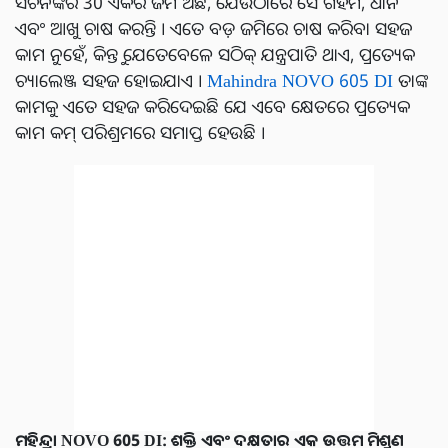
ସଚିନଙ୍କର 30 ଏକର ଜମି ଅଛି, ଯେଉଁଠାରେ ସେ ଗହମ, ଧାନ
ଏବଂ ଆଖୁ ଚାଷ କରନ୍ତି । ଏତେ ବଡ଼ ଜମିରେ ଚାଷ କରିବା ସହଜ
କାମ ନୁହେଁ, କିନ୍ତୁ ଯେତେବେଳେ ସଠିକ୍ ଯନ୍ତ୍ରପାତି ଥାଏ, ପ୍ରତ୍ୟେକ
ଚ୍ୟାଲେଞ୍ଜ ସହଜ ହୋଇଯାଏ ।
Mahindra NOVO 605 DI
ତାଙ୍କ
କାମକୁ ଏତେ ସହଜ କରିଦେଇଛି ଯେ ଏବେ କ୍ଷେତରେ ପ୍ରତ୍ୟେକ
କାମ କମ୍ ପରିଶ୍ରମରେ ସମାପ୍ତ ହେଉଛି ।
ମହିନ୍ଦ୍ରା NOVO 605 DI: ଶକ୍ତି ଏବଂ ଦକ୍ଷତାର ଏକ ଉତ୍ତମ ମିଶ୍ରଣ