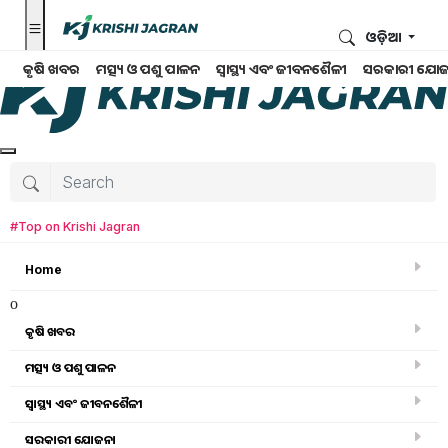
ଓଡ଼ିଆ
କୃଷି ଖବର
ମତ୍ସ୍ୟ ଓ ପଶୁ ପାଳନ
ସ୍ୱାସ୍ଥ୍ୟ ଏବଂ ଜୀବନଶୈଳୀ
ସରକାରୀ ଯୋଜ
#Top on Krishi Jagran
Home
o
କୃଷି ଖବର
ମତ୍ସ୍ୟ ଓ ପଶୁ ପାଳନ
ସ୍ୱାସ୍ଥ୍ୟ ଏବଂ ଜୀବନଶୈଳୀ
ସଫଳ କାହାଣୀ
ସରକାରୀ ଯୋଜନା