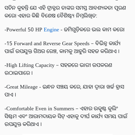
ସଚିନ କୁହନ୍ତି ଯେ ଏହି ଟ୍ରାକ୍ଟର ତାଙ୍କର ସମସ୍ତ ଆବଶ୍ୟକତା ପୂରଣ
କରେ। ଏହାର କିଛି ବିଶେଷ ବୈଶିଷ୍ଟ୍ୟ ନିମ୍ନଲିଖିତ:
-Powerful 50 HP
Engine
- ଜମିଗୁଡ଼ିକରେ ଭଲ କାମ କରେ।
-15 Forward and Reverse Gear Speeds – ବିଭିନ୍ନ କାର୍ଯ୍ୟ
ପାଇଁ ଉପଯୁକ୍ତ ଗିଅର ରେଞ୍ଚ, କାମକୁ ଆହୁରି ସହଜ କରିଥାଏ ।
-High Lifting Capacity – ସହଜରେ ଭାରୀ ଉପକରଣ
ଉଠାଇପାରେ ।
-Great Mileage - ଇନ୍ଧନ ସଞ୍ଚୟ କରେ, ଯାହା ଦ୍ଵାରା ଖର୍ଚ୍ଚ ହ୍ରାସ
ପାଏ ।
-Comfortable Even in Summers – ଏହାର ଉତ୍କୃଷ୍ଟ କୁଲିଂ
ସିଷ୍ଟମ ଏବଂ ଆରାମଦାୟକ ସିଟ୍ ଏହାକୁ ଦୀର୍ଘ କାର୍ଯ୍ୟ ସମୟ ପାଇଁ
ଉପଯୁକ୍ତ କରିଥାଏ ।