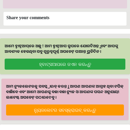
Share your comments
ଆମେ ହ୍ବାଟ୍ସଆପ୍‌ରେ ଅଛୁ ! ଆମ ହ୍ବାଟ୍ସଆପ ଗ୍ରୁପରେ ଯୋଗଦିଅନ୍ତୁ ଏବଂ ଆପଙ୍କୁ
ଆବଶ୍ୟକ ହେଉଥିବା ସବୁ ଗୁରୁତ୍ବପୂର୍ଣ୍ଣ ଅପଡେଟ୍‌ ପାଆନ୍ତୁ ପ୍ରତିଦିନ ।
ହ୍ବାଟ୍ସଆପରେ ଜଏନ କରନ୍ତୁ
ଆମ ନ୍ୟୁଜଲେଟରକୁ ସବସ୍କ୍ରାଇବ୍ କରନ୍ତୁ । ଆପଣ ଆପଣଙ୍କ ଆଗ୍ରହ ଥିବା ଟପିକ୍‌
ବାଛିବେ ଏବଂ ଆମେ ଆପଣଙ୍କୁ ବଛା ବଛା ନ୍ୟୁଜ ଓ ଆପଣଙ୍କ ପସନ୍ଦ ଅନୁଯାୟୀ
ଲାଟେଷ୍ଟ ଅପଡେଟ୍‌ ପଠାଇଦେବୁ ।
ନ୍ୟୁଜଲେଟର ସବସ୍କ୍ରାଇବ୍‌ କରନ୍ତୁ