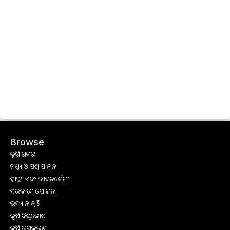
Browse
କୃଷି ଖବର
ମତ୍ସ୍ୟ ଓ ପଶୁ ପାଳନ
ସ୍ୱାସ୍ଥ୍ୟ ଏବଂ ଜୀବନଶୈଳୀ
ସରକାରୀ ଯୋଜନା
ଉଦ୍ୟାନ କୃଷି
କୃଷି ବିଶ୍ବକୋଷ
କୃଷି ଉପକରଣ