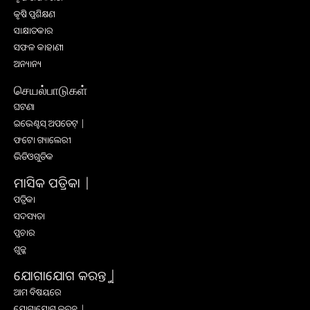
କୃଷି ପ୍ରଶିକ୍ଷଣ
ସାକ୍ଷାତକାର
ସଫଳ କାହାଣୀ
ଅନ୍ୟାନ୍ୟ
செயல்பாடுகள்
ଘଟଣା
ଇଭେଣ୍ଟସ୍ ଅପଡେଟ୍ |
ଫଟୋ ଗ୍ୟାଲେରୀ
ଭିଡିଓଗୁଡିକ
ମାସିକ ପତ୍ରିକା |
ପତ୍ରିକା
ସଦସ୍ୟତା
ପ୍ରଚାର
ଶୁଳ୍କ
ଯୋଗାଯୋଗ କରନ୍ତୁ |
ଆମ ବିଷୟରେ
ଯୋଗାଯୋଗ କରନ୍ତୁ |