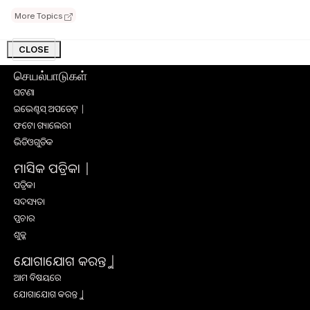
ସାକ୍ଷାତକାର
More Topics
ସଫଳ କାହାଣୀ
ଅନ୍ୟାନ୍ୟ
CLOSE
செயல்பாடுகள்
ଘଟଣା
ଇଭେଣ୍ଟସ୍ ଅପଡେଟ୍ |
ଫଟୋ ଗ୍ୟାଲେରୀ
ଭିଡିଓଗୁଡିକ
ମାସିକ ପତ୍ରିକା |
ପତ୍ରିକା
ସଦସ୍ୟତା
ପ୍ରଚାର
ଶୁଳ୍କ
ଯୋଗାଯୋଗ କରନ୍ତୁ |
ଆମ ବିଷୟରେ
ଯୋଗାଯୋଗ କରନ୍ତୁ |