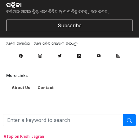
ପତ୍ରିକା
ବର୍ତ୍ତମାନ ଆମର ପ୍ରିଣ୍ଟ୍ ଏବଂ ଡିଜିଟାଲ୍ ମାଗାଜିନ୍କୁ ସବସ୍କ୍ରାଇବ କରନ୍ତୁ
Subscribe
ଆମେ ସାମାଜିକ | ଆମ ସହିତ ସଂଯୋଗ କରନ୍ତୁ:
More Links
Browse
କୃଷି ଖବର
About Us
Contact
ମତ୍ସ୍ୟ ଓ ପଶୁ ପାଳନ
ସ୍ୱାସ୍ଥ୍ୟ ଏବଂ ଜୀବନଶୈଳୀ
ସରକାରୀ ଯୋଜନା
ଉଦ୍ୟାନ କୃଷି
କୃଷି ବିଶ୍ବକୋଷ
କୃଷି ଉପକରଣ
#Top on Krishi Jagran
କୃଷି ପ୍ରଶିକ୍ଷଣ