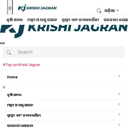
ଓଡ଼ିଆ
କୃଷି ଖବର
ମତ୍ସ୍ୟ ଓ ପଶୁ ପାଳନ
ସ୍ୱାସ୍ଥ୍ୟ ଏବଂ ଜୀବନଶୈଳୀ
ସରକାରୀ ଯୋଜ
#Top on Krishi Jagran
Home
o
କୃଷି ଖବର
ମତ୍ସ୍ୟ ଓ ପଶୁ ପାଳନ
Search for
:
ସ୍ୱାସ୍ଥ୍ୟ ଏବଂ ଜୀବନଶୈଳୀ
Import
ସରକାରୀ ଯୋଜନା