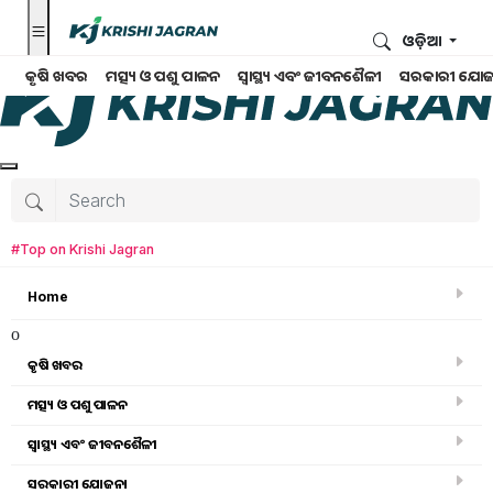
ଓଡ଼ିଆ
କୃଷି ଖବର
ମତ୍ସ୍ୟ ଓ ପଶୁ ପାଳନ
ସ୍ୱାସ୍ଥ୍ୟ ଏବଂ ଜୀବନଶୈଳୀ
ସରକାରୀ ଯୋଜ
#Top on Krishi Jagran
Home
o
କୃଷି ଖବର
ମତ୍ସ୍ୟ ଓ ପଶୁ ପାଳନ
Search for
:
ସ୍ୱାସ୍ଥ୍ୟ ଏବଂ ଜୀବନଶୈଳୀ
New labour codes
ସରକାରୀ ଯୋଜନା