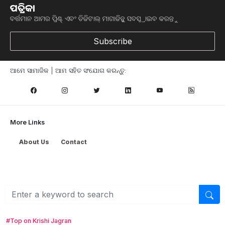
ପତ୍ରିକା
ବର୍ତ୍ତମାନ ଆମର ପ୍ରିଣ୍ଟ୍ ଏବଂ ଡିଜିଟାଲ୍ ମାଗାଜିନ୍କୁ ସବସ୍କ୍ରାଇବ କରନ୍ତୁ
Subscribe
ଆମେ ସାମାଜିକ | ଆମ ସହିତ ସଂଯୋଗ କରନ୍ତୁ:
More Links
About Us
Contact
Browse
କୃଷି ଖବର
ମତ୍ସ୍ୟ ଓ ପଶୁ ପାଳନ
ସ୍ୱାସ୍ଥ୍ୟ ଏବଂ ଜୀବନଶୈଳୀ
ସରକାରୀ ଯୋଜନା
#Top on Krishi Jagran
ଉଦ୍ୟାନ କୃଷି