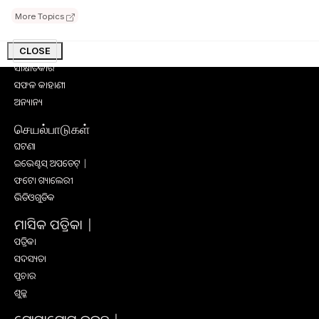
କୃଷି ବିଶ୍ବକୋଷ
More Topics
କୃଷି ଉପକରଣ
କୃଷି ପ୍ରଶିକ୍ଷଣ
CLOSE
ସାକ୍ଷାତକାର
ସଫଳ କାହାଣୀ
ଅନ୍ୟାନ୍ୟ
செயல்பாடுகள்
ଘଟଣା
ଇଭେଣ୍ଟସ୍ ଅପଡେଟ୍ |
ଫଟୋ ଗ୍ୟାଲେରୀ
ଭିଡିଓଗୁଡିକ
ମାସିକ ପତ୍ରିକା |
ପତ୍ରିକା
ସଦସ୍ୟତା
ପ୍ରଚାର
ଶୁଳ୍କ