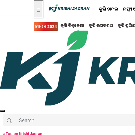
କୃଷି ଖବର
ମତ୍ସ୍
କୃଷି ବିଶ୍ବକୋଷ
କୃଷି ଉପକରଣ
କୃଷି ପ୍ରଶିକ
MFOI 2024
Search for
:
Sugarcane Price
Good news for the farmers of Haryana, Sugar
Govt imposes restrictions on sugar exports
#Top on Krishi Jagran