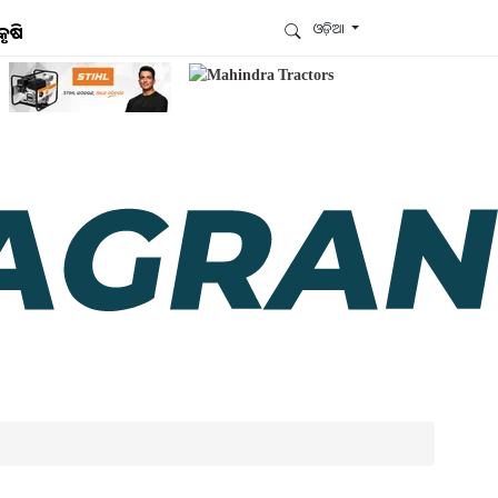
ଓଡ଼ିଆ
କୃଷି
ଆମେ ହ୍ବାଟ୍ସଆପ୍‌ରେ ଅଛୁ ! ଆମ ହ୍ବାଟ୍ସଆପ ଗ୍ରୁପରେ
ଯୋଗଦିଅନ୍ତୁ ଏବଂ ଆପଙ୍କୁ ଆବଶ୍ୟକ ହେଉଥିବା ସବୁ
ଗୁରୁତ୍ବପୂର୍ଣ୍ଣ ଅପଡେଟ୍‌ ପାଆନ୍ତୁ ପ୍ରତିଦିନ ।
ହ୍ବାଟ୍ସଆପରେ ଜଏନ କରନ୍ତୁ
ଆମ ନ୍ୟୁଜଲେଟରକୁ ସବସ୍କ୍ରାଇବ୍ କରନ୍ତୁ । ଆପଣ ଆପଣଙ୍କ
ଆଗ୍ରହ ଥିବା ଟପିକ୍‌ ବାଛିବେ ଏବଂ ଆମେ ଆପଣଙ୍କୁ ବଛା ବଛା
ନ୍ୟୁଜ ଓ ଆପଣଙ୍କ ପସନ୍ଦ ଅନୁଯାୟୀ ଲାଟେଷ୍ଟ ଅପଡେଟ୍‌
ପଠାଇଦେବୁ ।