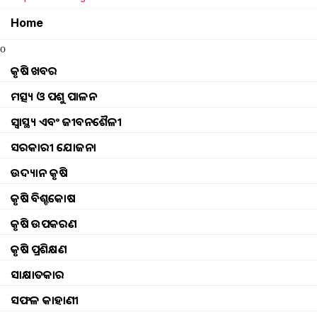
Home
o
କୃଷି ଖବର
ମତ୍ସ୍ୟ ଓ ପଶୁ ପାଳନ
ସ୍ୱାସ୍ଥ୍ୟ ଏବଂ ଜୀବନଶୈଳୀ
ସରକାରୀ ଯୋଜନା
ଉଦ୍ୟାନ କୃଷି
କୃଷି ବିଶ୍ବକୋଷ
କୃଷି ଉପକରଣ
କୃଷି ପ୍ରଶିକ୍ଷଣ
செயல்பாடுகள்
Browse
କୃଷି ଖବର
ଘଟଣା
ସାକ୍ଷାତକାର
ମତ୍ସ୍ୟ ଓ ପଶୁ ପାଳନ
ଇଭେଣ୍ଟସ୍ ଅପଡେଟ୍ |
ସଫଳ କାହାଣୀ
ସ୍ୱାସ୍ଥ୍ୟ ଏବଂ ଜୀବନଶୈଳୀ
ଫଟୋ ଗ୍ୟାଲେରୀ