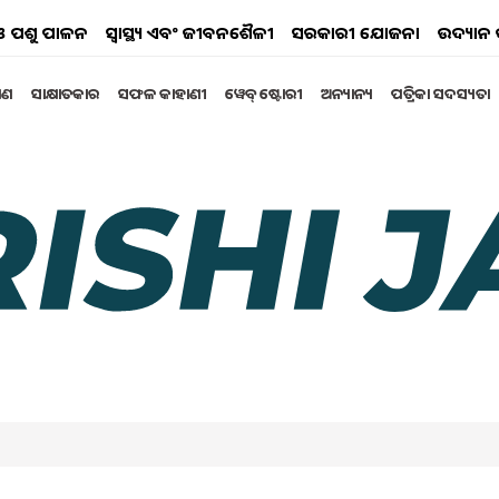
ୟ ଓ ପଶୁ ପାଳନ
ସ୍ୱାସ୍ଥ୍ୟ ଏବଂ ଜୀବନଶୈଳୀ
ସରକାରୀ ଯୋଜନା
ଉଦ୍ୟାନ 
୍ଷଣ
ସାକ୍ଷାତକାର
ସଫଳ କାହାଣୀ
ୱେବ୍ ଷ୍ଟୋରୀ
ଅନ୍ୟାନ୍ୟ
ପତ୍ରିକା ସଦସ୍ୟତା
cane MSP will increase