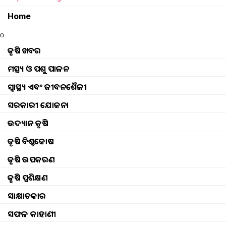
Home
o
କୃଷି ଖବର
ମତ୍ସ୍ୟ ଓ ପଶୁ ପାଳନ
ସ୍ୱାସ୍ଥ୍ୟ ଏବଂ ଜୀବନଶୈଳୀ
ସରକାରୀ ଯୋଜନା
ଉଦ୍ୟାନ କୃଷି
କୃଷି ବିଶ୍ବକୋଷ
କୃଷି ଉପକରଣ
କୃଷି ପ୍ରଶିକ୍ଷଣ
செயல்பாடுகள்
Browse
କୃଷି ଖବର
ଘଟଣା
ସାକ୍ଷାତକାର
ମତ୍ସ୍ୟ ଓ ପଶୁ ପାଳନ
ଇଭେଣ୍ଟସ୍ ଅପଡେଟ୍ |
ସଫଳ କାହାଣୀ
ସ୍ୱାସ୍ଥ୍ୟ ଏବଂ ଜୀବନଶୈଳୀ
ଫଟୋ ଗ୍ୟାଲେରୀ