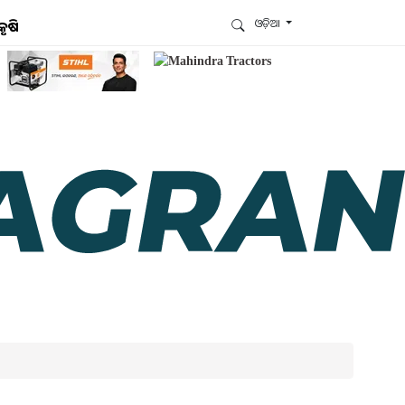
ଓଡ଼ିଆ
କୃଷି
ଆମେ ହ୍ବାଟ୍ସଆପ୍‌ରେ ଅଛୁ ! ଆମ ହ୍ବାଟ୍ସଆପ ଗ୍ରୁପରେ
ଯୋଗଦିଅନ୍ତୁ ଏବଂ ଆପଙ୍କୁ ଆବଶ୍ୟକ ହେଉଥିବା ସବୁ
ଗୁରୁତ୍ବପୂର୍ଣ୍ଣ ଅପଡେଟ୍‌ ପାଆନ୍ତୁ ପ୍ରତିଦିନ ।
ହ୍ବାଟ୍ସଆପରେ ଜଏନ କରନ୍ତୁ
ଆମ ନ୍ୟୁଜଲେଟରକୁ ସବସ୍କ୍ରାଇବ୍ କରନ୍ତୁ । ଆପଣ ଆପଣଙ୍କ
ଆଗ୍ରହ ଥିବା ଟପିକ୍‌ ବାଛିବେ ଏବଂ ଆମେ ଆପଣଙ୍କୁ ବଛା ବଛା
ନ୍ୟୁଜ ଓ ଆପଣଙ୍କ ପସନ୍ଦ ଅନୁଯାୟୀ ଲାଟେଷ୍ଟ ଅପଡେଟ୍‌
ପଠାଇଦେବୁ ।