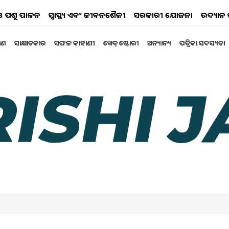
ୟ ଓ ପଶୁ ପାଳନ
ସ୍ୱାସ୍ଥ୍ୟ ଏବଂ ଜୀବନଶୈଳୀ
ସରକାରୀ ଯୋଜନା
ଉଦ୍ୟାନ 
୍ଷଣ
ସାକ୍ଷାତକାର
ସଫଳ କାହାଣୀ
ୱେବ୍ ଷ୍ଟୋରୀ
ଅନ୍ୟାନ୍ୟ
ପତ୍ରିକା ସଦସ୍ୟତା