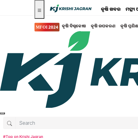
କୃଷି ଖବର
ମତ୍ସ୍
କୃଷି ବିଶ୍ବକୋଷ
କୃଷି ଉପକରଣ
କୃଷି ପ୍ରଶିକ
MFOI 2024
Search for
:
button mushroom farming
profitable farming of button mushroom
profitable farming of mushroom
#Top on Krishi Jagran