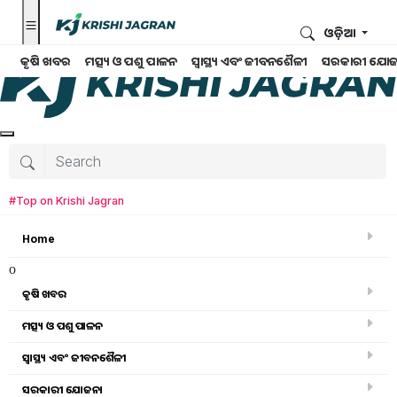
ଓଡ଼ିଆ
କୃଷି ଖବର
ମତ୍ସ୍ୟ ଓ ପଶୁ ପାଳନ
ସ୍ୱାସ୍ଥ୍ୟ ଏବଂ ଜୀବନଶୈଳୀ
ସରକାରୀ ଯୋଜ
#Top on Krishi Jagran
Home
o
କୃଷି ଖବର
ମତ୍ସ୍ୟ ଓ ପଶୁ ପାଳନ
Search for
:
ସ୍ୱାସ୍ଥ୍ୟ ଏବଂ ଜୀବନଶୈଳୀ
eating Oranges
ସରକାରୀ ଯୋଜନା