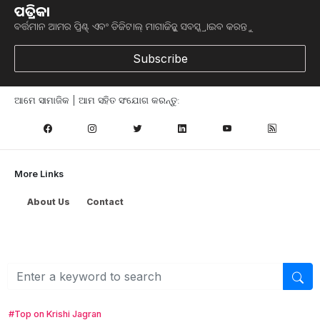
ପତ୍ରିକା
ବର୍ତ୍ତମାନ ଆମର ପ୍ରିଣ୍ଟ୍ ଏବଂ ଡିଜିଟାଲ୍ ମାଗାଜିନ୍କୁ ସବସ୍କ୍ରାଇବ କରନ୍ତୁ
Subscribe
ଆମେ ସାମାଜିକ | ଆମ ସହିତ ସଂଯୋଗ କରନ୍ତୁ:
More Links
About Us
Contact
Browse
କୃଷି ଖବର
ମତ୍ସ୍ୟ ଓ ପଶୁ ପାଳନ
ସ୍ୱାସ୍ଥ୍ୟ ଏବଂ ଜୀବନଶୈଳୀ
ସରକାରୀ ଯୋଜନା
ଉଦ୍ୟାନ କୃଷି
କୃଷି ବିଶ୍ବକୋଷ
#Top on Krishi Jagran