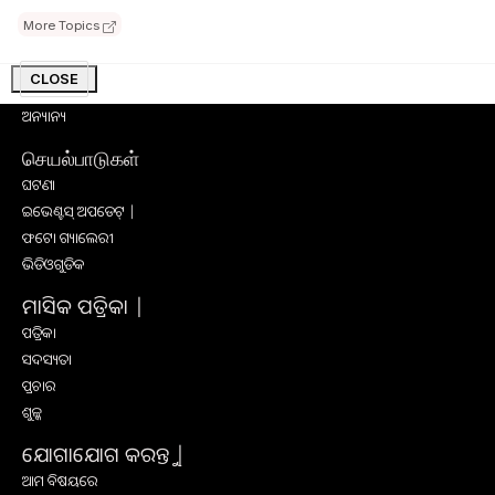
କୃଷି ଉପକରଣ
More Topics
କୃଷି ପ୍ରଶିକ୍ଷଣ
ସାକ୍ଷାତକାର
CLOSE
ସଫଳ କାହାଣୀ
ଅନ୍ୟାନ୍ୟ
செயல்பாடுகள்
ଘଟଣା
ଇଭେଣ୍ଟସ୍ ଅପଡେଟ୍ |
ଫଟୋ ଗ୍ୟାଲେରୀ
ଭିଡିଓଗୁଡିକ
ମାସିକ ପତ୍ରିକା |
ପତ୍ରିକା
ସଦସ୍ୟତା
ପ୍ରଚାର
ଶୁଳ୍କ
ଯୋଗାଯୋଗ କରନ୍ତୁ |
ଆମ ବିଷୟରେ