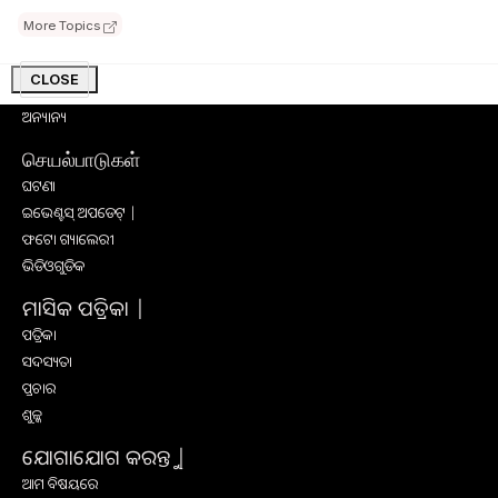
କୃଷି ଉପକରଣ
More Topics
କୃଷି ପ୍ରଶିକ୍ଷଣ
ସାକ୍ଷାତକାର
CLOSE
ସଫଳ କାହାଣୀ
ଅନ୍ୟାନ୍ୟ
செயல்பாடுகள்
ଘଟଣା
ଇଭେଣ୍ଟସ୍ ଅପଡେଟ୍ |
ଫଟୋ ଗ୍ୟାଲେରୀ
ଭିଡିଓଗୁଡିକ
ମାସିକ ପତ୍ରିକା |
ପତ୍ରିକା
ସଦସ୍ୟତା
ପ୍ରଚାର
ଶୁଳ୍କ
ଯୋଗାଯୋଗ କରନ୍ତୁ |
ଆମ ବିଷୟରେ