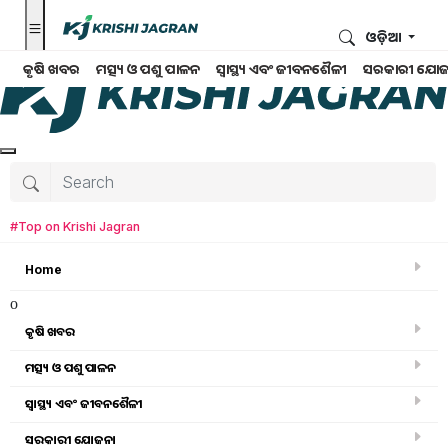
ଓଡ଼ିଆ
କୃଷି ଖବର
ମତ୍ସ୍ୟ ଓ ପଶୁ ପାଳନ
ସ୍ୱାସ୍ଥ୍ୟ ଏବଂ ଜୀବନଶୈଳୀ
ସରକାରୀ ଯୋଜ
#Top on Krishi Jagran
Home
o
କୃଷି ଖବର
ମତ୍ସ୍ୟ ଓ ପଶୁ ପାଳନ
Search for
:
ସ୍ୱାସ୍ଥ୍ୟ ଏବଂ ଜୀବନଶୈଳୀ
farming vegetables
ସରକାରୀ ଯୋଜନା