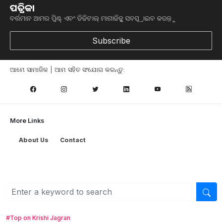
ପତ୍ରିକା
ବର୍ତ୍ତମାନ ଆମର ପ୍ରିଣ୍ଟ୍ ଏବଂ ଡିଜିଟାଲ୍ ମାଗାଜିନ୍କୁ ସବସ୍କ୍ରାଇବ କରନ୍ତୁ
Subscribe
ଆମେ ସାମାଜିକ | ଆମ ସହିତ ସଂଯୋଗ କରନ୍ତୁ:
More Links
About Us
Contact
Browse
କୃଷି ଖବର
ମତ୍ସ୍ୟ ଓ ପଶୁ ପାଳନ
ସ୍ୱାସ୍ଥ୍ୟ ଏବଂ ଜୀବନଶୈଳୀ
ସରକାରୀ ଯୋଜନା
ଉଦ୍ୟାନ କୃଷି
କୃଷି ବିଶ୍ବକୋଷ
#Top on Krishi Jagran