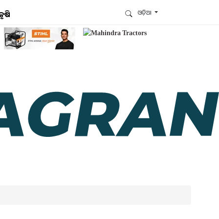
ଓଡ଼ିଆ
କୃଷି
ଆମେ ହ୍ବାଟ୍ସଆପ୍‌ରେ ଅଛୁ ! ଆମ ହ୍ବାଟ୍ସଆପ ଗ୍ରୁପରେ
ଯୋଗଦିଅନ୍ତୁ ଏବଂ ଆପଙ୍କୁ ଆବଶ୍ୟକ ହେଉଥିବା ସବୁ
ଗୁରୁତ୍ବପୂର୍ଣ୍ଣ ଅପଡେଟ୍‌ ପାଆନ୍ତୁ ପ୍ରତିଦିନ ।
ହ୍ବାଟ୍ସଆପରେ ଜଏନ କରନ୍ତୁ
ଆମ ନ୍ୟୁଜଲେଟରକୁ ସବସ୍କ୍ରାଇବ୍ କରନ୍ତୁ । ଆପଣ ଆପଣଙ୍କ
ଆଗ୍ରହ ଥିବା ଟପିକ୍‌ ବାଛିବେ ଏବଂ ଆମେ ଆପଣଙ୍କୁ ବଛା ବଛା
ନ୍ୟୁଜ ଓ ଆପଣଙ୍କ ପସନ୍ଦ ଅନୁଯାୟୀ ଲାଟେଷ୍ଟ ଅପଡେଟ୍‌
ପଠାଇଦେବୁ ।