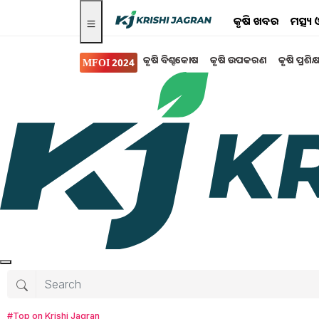
କୃଷି ଖବର
ମତ୍ସ୍
କୃଷି ବିଶ୍ବକୋଷ
କୃଷି ଉପକରଣ
କୃଷି ପ୍ରଶିକ
MFOI 2024
Search for
:
fatmers
Wheat procurement will reach a three-year p
#Top on Krishi Jagran