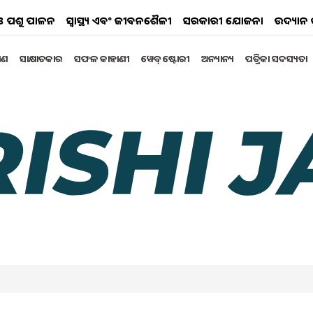
ୟ ଓ ପଶୁ ପାଳନ
ସ୍ୱାସ୍ଥ୍ୟ ଏବଂ ଜୀବନଶୈଳୀ
ସରକାରୀ ଯୋଜନା
ଉଦ୍ୟାନ 
୍ଷଣ
ସାକ୍ଷାତକାର
ସଫଳ କାହାଣୀ
ୱେବ୍ ଷ୍ଟୋରୀ
ଅନ୍ୟାନ୍ୟ
ପତ୍ରିକା ସଦସ୍ୟତା
eak in 2024-25