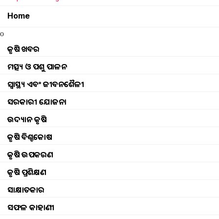
Home
o
କୃଷି ଖବର
ମତ୍ସ୍ୟ ଓ ପଶୁ ପାଳନ
ସ୍ୱାସ୍ଥ୍ୟ ଏବଂ ଜୀବନଶୈଳୀ
ସରକାରୀ ଯୋଜନା
ଉଦ୍ୟାନ କୃଷି
କୃଷି ବିଶ୍ବକୋଷ
କୃଷି ଉପକରଣ
କୃଷି ପ୍ରଶିକ୍ଷଣ
செயல்பாடுகள்
Browse
କୃଷି ଖବର
ଘଟଣା
ସାକ୍ଷାତକାର
ମତ୍ସ୍ୟ ଓ ପଶୁ ପାଳନ
ଇଭେଣ୍ଟସ୍ ଅପଡେଟ୍ |
ସଫଳ କାହାଣୀ
ସ୍ୱାସ୍ଥ୍ୟ ଏବଂ ଜୀବନଶୈଳୀ
ଫଟୋ ଗ୍ୟାଲେରୀ