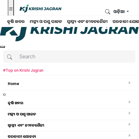
ଓଡ଼ିଆ
କୃଷି ଖବର
ମତ୍ସ୍ୟ ଓ ପଶୁ ପାଳନ
ସ୍ୱାସ୍ଥ୍ୟ ଏବଂ ଜୀବନଶୈଳୀ
ସରକାରୀ ଯୋଜ
#Top on Krishi Jagran
Home
o
କୃଷି ଖବର
ମତ୍ସ୍ୟ ଓ ପଶୁ ପାଳନ
Search for
:
ସ୍ୱାସ୍ଥ୍ୟ ଏବଂ ଜୀବନଶୈଳୀ
shtil
ସରକାରୀ ଯୋଜନା