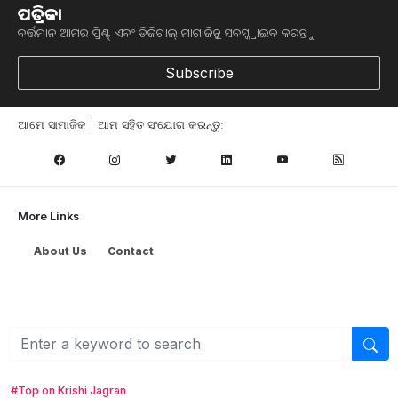
ପତ୍ରିକା
ବର୍ତ୍ତମାନ ଆମର ପ୍ରିଣ୍ଟ୍ ଏବଂ ଡିଜିଟାଲ୍ ମାଗାଜିନ୍କୁ ସବସ୍କ୍ରାଇବ କରନ୍ତୁ
Subscribe
ଆମେ ସାମାଜିକ | ଆମ ସହିତ ସଂଯୋଗ କରନ୍ତୁ:
More Links
Browse
କୃଷି ଖବର
About Us
Contact
ମତ୍ସ୍ୟ ଓ ପଶୁ ପାଳନ
ସ୍ୱାସ୍ଥ୍ୟ ଏବଂ ଜୀବନଶୈଳୀ
ସରକାରୀ ଯୋଜନା
ଉଦ୍ୟାନ କୃଷି
କୃଷି ବିଶ୍ବକୋଷ
କୃଷି ଉପକରଣ
#Top on Krishi Jagran
କୃଷି ପ୍ରଶିକ୍ଷଣ