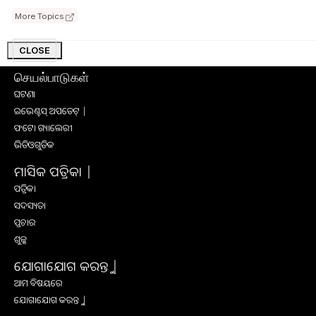
ସାକ୍ଷାତକାର
More Topics
ସଫଳ କାହାଣୀ
ଅନ୍ୟାନ୍ୟ
CLOSE
செயல்பாடுகள்
ଘଟଣା
ଇଭେଣ୍ଟସ୍ ଅପଡେଟ୍ |
ଫଟୋ ଗ୍ୟାଲେରୀ
ଭିଡିଓଗୁଡିକ
ମାସିକ ପତ୍ରିକା |
ପତ୍ରିକା
ସଦସ୍ୟତା
ପ୍ରଚାର
ଶୁଳ୍କ
ଯୋଗାଯୋଗ କରନ୍ତୁ |
ଆମ ବିଷୟରେ
ଯୋଗାଯୋଗ କରନ୍ତୁ |