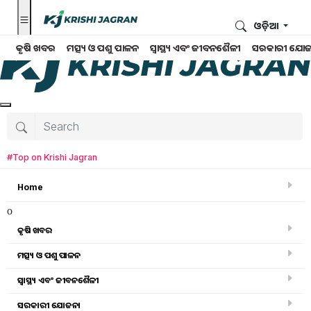
ଓଡ଼ିଆ
କୃଷି ଖବର
ମତ୍ସ୍ୟ ଓ ପଶୁ ପାଳନ
ସ୍ୱାସ୍ଥ୍ୟ ଏବଂ ଜୀବନଶୈଳୀ
ସରକାରୀ ଯୋଜ
#Top on Krishi Jagran
Home
o
କୃଷି ଖବର
ମତ୍ସ୍ୟ ଓ ପଶୁ ପାଳନ
Search for
:
ସ୍ୱାସ୍ଥ୍ୟ ଏବଂ ଜୀବନଶୈଳୀ
sucess
ସରକାରୀ ଯୋଜନା