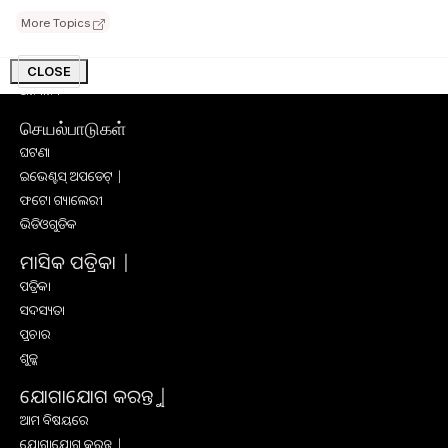
କୃଷି ପ୍ରଶିକ୍ଷଣ
More Topics
ସାକ୍ଷାତକାର
ସଫଳ କାହାଣୀ
CLOSE
ଅନ୍ୟାନ୍ୟ
செயல்பாடுகள்
ଘଟଣା
ଇଭେଣ୍ଟସ୍ ଅପଡେଟ୍ |
ଫଟୋ ଗ୍ୟାଲେରୀ
ଭିଡିଓଗୁଡିକ
ମାସିକ ପତ୍ରିକା |
ପତ୍ରିକା
ସଦସ୍ୟତା
ପ୍ରଚାର
ଶୁଳ୍କ
ଯୋଗାଯୋଗ କରନ୍ତୁ |
ଆମ ବିଷୟରେ
ଯୋଗାଯୋଗ କରନ୍ତୁ |