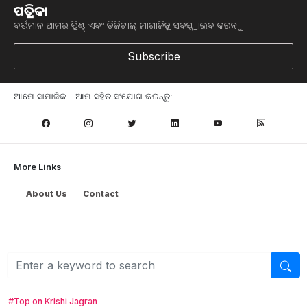
ପତ୍ରିକା
ବର୍ତ୍ତମାନ ଆମର ପ୍ରିଣ୍ଟ୍ ଏବଂ ଡିଜିଟାଲ୍ ମାଗାଜିନ୍କୁ ସବସ୍କ୍ରାଇବ କରନ୍ତୁ
Subscribe
ଆମେ ସାମାଜିକ | ଆମ ସହିତ ସଂଯୋଗ କରନ୍ତୁ:
More Links
Browse
About Us
Contact
କୃଷି ଖବର
ମତ୍ସ୍ୟ ଓ ପଶୁ ପାଳନ
ସ୍ୱାସ୍ଥ୍ୟ ଏବଂ ଜୀବନଶୈଳୀ
ସରକାରୀ ଯୋଜନା
ଉଦ୍ୟାନ କୃଷି
କୃଷି ବିଶ୍ବକୋଷ
#Top on Krishi Jagran
କୃଷି ଉପକରଣ