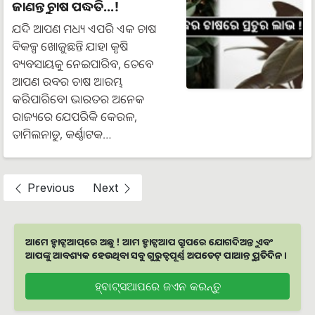
ଜାଣନ୍ତୁ ଚାଷ ପଦ୍ଧତି...!
ଯଦି ଆପଣ ମଧ୍ୟ ଏପରି ଏକ ଚାଷ
ବିକଳ୍ପ ଖୋଜୁଛନ୍ତି ଯାହା କୃଷି
ବ୍ୟବସାୟକୁ ନେଇପାରିବ, ତେବେ
ଆପଣ ରବର ଚାଷ ଆରମ୍ଭ
କରିପାରିବେ। ଭାରତର ଅନେକ
ରାଜ୍ୟରେ ଯେପରିକି କେରଳ,
ତାମିଲନାଡୁ, କର୍ଣ୍ଣାଟକ…
Previous
Next
ଆମେ ହ୍ବାଟ୍ସଆପ୍‌ରେ ଅଛୁ ! ଆମ ହ୍ବାଟ୍ସଆପ ଗ୍ରୁପରେ ଯୋଗଦିଅନ୍ତୁ ଏବଂ
ଆପଙ୍କୁ ଆବଶ୍ୟକ ହେଉଥିବା ସବୁ ଗୁରୁତ୍ବପୂର୍ଣ୍ଣ ଅପଡେଟ୍‌ ପାଆନ୍ତୁ ପ୍ରତିଦିନ ।
ହ୍ବାଟ୍ସଆପରେ ଜଏନ କରନ୍ତୁ