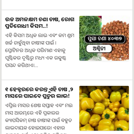
ଉଚ୍ଚ ଅମଳକ୍ଷମ ଚଣା ଚାଷ, ରୋଗ
ପ୍ରତିରୋଧୀ କିସମ..!
ଏହି କିସମ ଅଧିକ ଲାଭ ଏବଂ କମ ଶ୍ରମ
ଖର୍ଚ୍ଚ ଚାହୁଁଥିବା ଚାଷୀଙ୍କ ପାଇଁ ।
ପ୍ରୋଟିନର ଅଧିକ ପରିମାଣ ଏହାକୁ
ପୁଷ୍ଟିକର ଦୃଷ୍ଟିରୁ ମଧ୍ୟ ଏକ ଉତ୍କୃଷ୍ଟ
ପସନ୍ଦ କରିଥାଏ।…
୧ ହେକ୍ଟରରେ କରନ୍ତୁ ଏହି ଚାଷ ,୨
ମାସରେ ପାଇବେ ପ୍ରଚୁର ଲାଭ!
ଏପ୍ରିଲ ମାସର ଶେଷ ସପ୍ତାହ ଏବଂ ମଇ
ମାସ ଆରମ୍ଭରେ ଏହି ପ୍ରକାରର
କ୍ୟାପସିକମ୍ ଚାଷ ଚାଷୀଙ୍କ ପାଇଁ ବହୁତ
ଲାଭଦାୟକ ହୋଇପାରେ। ଏହାର