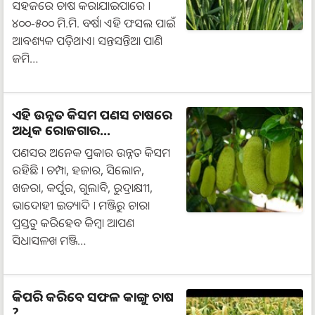
ସହଜରେ ଚାଷ କରାଯାଇପାରେ ।
୪୦୦-୫୦୦ ମି.ମି. ବର୍ଷା ଏହି ଫସଲ ପାଇଁ
ଆବଶ୍ୟକ ପଡ଼ିଥାଏ। ସନ୍ତସନ୍ତିଆ ପାଣି
ଜମି…
ଏହି ଉନ୍ନତ କିସମ ପଣସ ଚାଷରେ
ଅଧିକ ରୋଜଗାର...
ପଣସର ଅନେକ ପ୍ରକାର ଉନ୍ନତ କିସମ
ରହିଛି । ଚମ୍ପା, ହଜାର, ସିଲୋନ,
ଖଜରା, କର୍ପୁର, ଗୁଲାବି, ରୁଦ୍ରାକ୍ଷୀୀ,
ଭାଦୋହୀ ଇତ୍ୟାଦି । ମଞ୍ଜିରୁ ଚାରା
ପ୍ରସ୍ତୁତ କରିହେବ କିମ୍ବା ଆପଣ
ସିଧାସଳଖ ମଞ୍ଜି…
କିପରି କରିବେ ସଫଳ କାଙ୍ଗୁ ଚାଷ
?