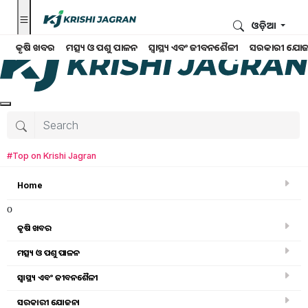
ଓଡ଼ିଆ
କୃଷି ଖବର
ମତ୍ସ୍ୟ ଓ ପଶୁ ପାଳନ
ସ୍ୱାସ୍ଥ୍ୟ ଏବଂ ଜୀବନଶୈଳୀ
ସରକାରୀ ଯୋଜ
#Top on Krishi Jagran
Home
o
କୃଷି ଖବର
ମତ୍ସ୍ୟ ଓ ପଶୁ ପାଳନ
କୃଷି ବିଶ୍ବକୋଷ
ସ୍ୱାସ୍ଥ୍ୟ ଏବଂ ଜୀବନଶୈଳୀ
ସରକାରୀ ଯୋଜନା