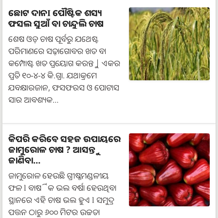
ଛୋଟ ଦାନI ପୌଷ୍ଟିକ ଶସ୍ୟ
ଫସଲ ସୁଆଁ ବା ଚାନ୍ଦୁଲି ଚାଷ
ଶେଷ ଓଡ଼ ଚାଷ ପୂର୍ବରୁ ଯଥେଷ୍ଟ
ପରିମାଣରେ ସଢ଼ାଗୋବର ଖତ ବା
କମ୍ପୋଷ୍ଟ ଖତ ପ୍ରୟୋଗ କରନ୍ତୁ | ଏକର
ପ୍ରତି ୧୦-୪-୪ କି.ଗ୍ରା. ଯଥାକ୍ରମେ
ଯବକ୍ଷାରଜାନ, ଫସଫରସ ଓ ପୋଟାସ
ସାର ଆବଶ୍ୟକ…
କିପରି କରିବେ ସହଜ ଉପାୟରେ
ଜାମୁରୋଳ ଚାଷ ? ଆସନ୍ତୁ
ଜାଣିବା…
ଜାମୁରୋଳ ହେଉଛି ଗ୍ରୀଷ୍ମମଣ୍ଡଳୀୟ
ଫଳ l ବାର୍ଷିକ ଭଲ ବର୍ଷା ହେଉଥିବା
ସ୍ଥାନରେ ଏହି ଚାଷ ଭଲ ହୁଏ l ସମୁଦ୍ର
ପତ୍ତନ ଠାରୁ ୬୦୦ ମିଟର ଉଚ୍ଚତା