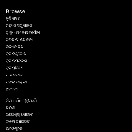
Browse
କୃଷି ଖବର
ମତ୍ସ୍ୟ ଓ ପଶୁ ପାଳନ
ସ୍ୱାସ୍ଥ୍ୟ ଏବଂ ଜୀବନଶୈଳୀ
ସରକାରୀ ଯୋଜନା
ଉଦ୍ୟାନ କୃଷି
କୃଷି ବିଶ୍ବକୋଷ
କୃଷି ଉପକରଣ
କୃଷି ପ୍ରଶିକ୍ଷଣ
ସାକ୍ଷାତକାର
ସଫଳ କାହାଣୀ
ଅନ୍ୟାନ୍ୟ
செயல்பாடுகள்
ଘଟଣା
ଇଭେଣ୍ଟସ୍ ଅପଡେଟ୍ |
ଫଟୋ ଗ୍ୟାଲେରୀ
ଭିଡିଓଗୁଡିକ