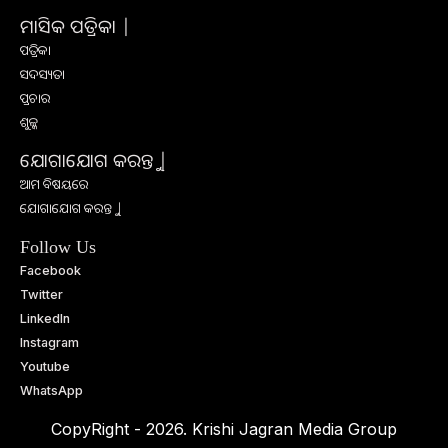
ମାସିକ ପତ୍ରିକା |
ପତ୍ରିକା
ସଦସ୍ୟତା
ପ୍ରଚାର
ଶୁଳ୍କ
ଯୋଗାଯୋଗ କରନ୍ତୁ |
ଆମ ବିଷୟରେ
ଯୋଗାଯୋଗ କରନ୍ତୁ |
Follow Us
Facebook
Twitter
LinkedIn
Instagram
Youtube
WhatsApp
CopyRight - 2026. Krishi Jagran Media Group