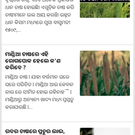
ଧାନ ଚାଷ ହୋଇଛି। ଏଗୁଡ଼ିକ ଚାଷ କରି
ଚାଷୀମାନେ ଭଲ ଆୟ କରନ୍ତି। ଉନ୍ନତ
ଧାନ କିସମ ମଧ୍ୟରେ ପୁସା ବାସୁମତୀ
୧୫୦୯,…
ମାଣ୍ଡିଆ ଚାଷରେ ଏହି
ରୋଗପୋକ ହେଲେ କ'ଣ
କରିବେ ?
ମାଣ୍ଡିଆ ଚାଷ l ଯାହା ବର୍ତ୍ତମାନ ଘରେ
ଘରେ ପରିଚିତ l ମାଣ୍ଡିଆ ଆଉ କେବଳ
ଜାଉ ରେ ସୀମିତ ହୋଇ ରହିନାହିଁ l
ମାଣ୍ଡିଆରୁ ଅନ୍ୟାନ୍ୟ ଖାଦ୍ୟ ମଧ୍ୟ ପ୍ରସ୍ତୁତ
କରାଯାଉଛି l…
ରବର ଚାଷରେ ପ୍ରଚୁର ଲାଭ,