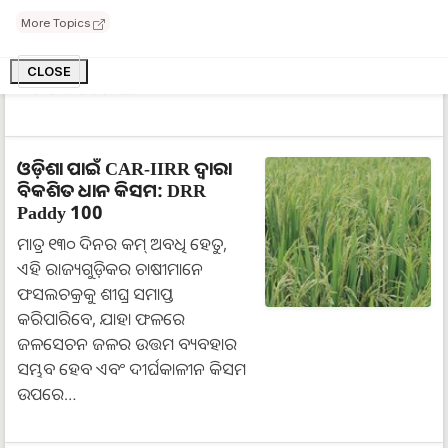
କରାଯାଇପାରେ । ଜଳ ନିଷ୍କାସନର
More Topics
ସୁବିଧା ଥିଲେ ୧୨୦୦-୧୪୦୦ ମି.ମି. ବର୍ଷା
ହେଉଥିବା ଅଞ୍ଚଳରେ ଚାଷ
CLOSE
କରାଯାଇପାରେ ।…
ଓଡ଼ିଶା ପାଇଁ CAR-IIRR ଦ୍ୱାରା
ବିକଶିତ ଧାନ କିସମ: DRR
Paddy 100
ମାତ୍ର ୧୩୦ ଦିନର କମ୍ ଅବଧି ହେତୁ,
ଏହି ରାଜ୍ୟଗୁଡ଼ିକର ଚାଷୀମାନେ
ଫସଲଚକ୍ରକୁ ଶୀଘ୍ର ସମାପ୍ତ
କରିପାରିବେ, ଯାହା ଫଳରେ
ଜଳସେଚନ ଜଳର ଉତ୍ତମ ବ୍ୟବହାର
ସମ୍ଭବ ହେବ ଏବଂ ଦୀର୍ଘକାଳୀନ କିସମ
ଉପରେ…