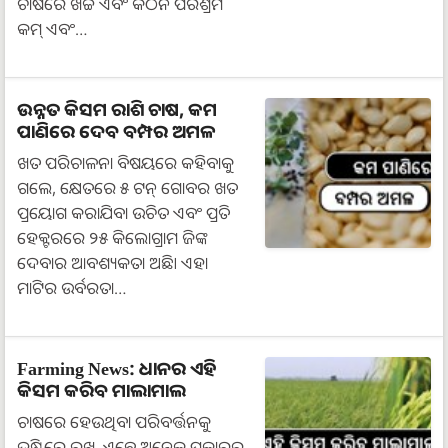
ଚାଷରେ ଖର୍ଚ୍ଚ ଏବଂ କଠିନ ପରିଶ୍ରମ
କମ୍ ଏବଂ…
ଉନ୍ନତ କିସମ ରାଶି ଚାଷ, କମ
ପାଣିରେ ଦେବ ବମ୍ପର ଅମଳ
ଖତ ପରିଚାଳନା ବିଷୟରେ କହିବାକୁ
ଗଲେ, କ୍ଷେତରେ ୫ ଟନ୍ ଗୋବର ଖତ
ପ୍ରୟୋଗ କରାଯିବା ଉଚିତ ଏବଂ ପ୍ରତି
ହେକ୍ଟରରେ ୨୫ କିଲୋଗ୍ରାମ ଜିଙ୍କ
ଦେବାର ଆବଶ୍ୟକତା ଅଛି। ଏହା
ମାଟିର ଉର୍ବରତା…
Farming News: ଧାନର ଏହି
କିସମ କରିବ ମାଲାମାଲ
ଚାଷରେ ହେଉଥିବା ପରିବର୍ତ୍ତନକୁ
ଦୃଷ୍ଟିରେ ରଖି, ଏବେ ଅନେକ ପ୍ରକାରର