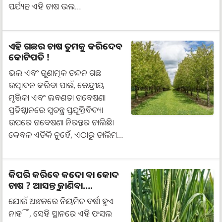
ପର୍ଯ୍ୟନ୍ତ ଏହି ଚାଷ ଭଲ…
ଏହି ଗଛର ଚାଷ ତୁମକୁ କରିଦେବ
କୋଟିପତି !
ଭଲ ଏବଂ ଗୁଣାତ୍ମକ ଚନ୍ଦନ ଗଛ
ଉତ୍ପାଦନ କରିବା ପାଇଁ, କେନ୍ଦ୍ରୀୟ
ମୃତ୍ତିକା ଏବଂ ଲବଣତା ଗବେଷଣା
ପ୍ରତିଷ୍ଠାନରେ ସ୍ୱତନ୍ତ୍ର ପ୍ରଯୁକ୍ତିବିଦ୍ୟା
ଉପରେ ଗବେଷଣା ନିରନ୍ତର ଚାଲିଛି।
କେବଳ ଏତିକି ନୁହେଁ, ଏଠାରୁ ତାଲିମ…
କିପରି କରିବେ କଦୋ ବା କୋଦ
ଚାଷ ? ଆସନ୍ତୁ ଜାଣିବା….
ଯୋଉଁ ଅଞ୍ଚଳରେ ନିୟମିତ ବର୍ଷା ହୁଏ
ନାହିଁ, ସେହି ସ୍ଥାନରେ ଏହି ଫସଲ