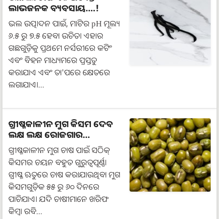
ଲାଭଜନକ ବ୍ୟବସାୟ....!
ଭଲ ଉତ୍ପାଦନ ପାଇଁ, ମାଟିର pH ମୂଲ୍ୟ
୬.୫ ରୁ ୭.୫ ହେବା ଉଚିତ। ଏହାର
ଗଛଗୁଡ଼ିକୁ ପ୍ରଥମେ ନର୍ସରୀରେ କଟିଂ
ଏବଂ ବିହନ ମାଧ୍ୟମରେ ପ୍ରସ୍ତୁତ
କରାଯାଏ ଏବଂ ତା'ପରେ କ୍ଷେତରେ
ଲଗାଯାଏ।…
ଗ୍ରୀଷ୍ମକାଳୀନ ମୁଗ କିସମ ଦେବ
ଲକ୍ଷ ଲକ୍ଷ ରୋଜଗାର...
ଗ୍ରୀଷ୍ମକାଳୀନ ମୁଗ ଚାଷ ପାଇଁ ସଠିକ୍
କିସମର ଚୟନ ବହୁତ ଗୁରୁତ୍ୱପୂର୍ଣ୍ଣ।
ଗ୍ରୀଷ୍ମ ଋତୁରେ ଚାଷ କରାଯାଉଥିବା ମୁଗ
କିସମଗୁଡ଼ିକ ୫୫ ରୁ ୬୦ ଦିନରେ
ପାଚିଯାଏ। ଯଦି ଚାଷୀମାନେ ଖରିଫ
କିମ୍ବା ରବି…