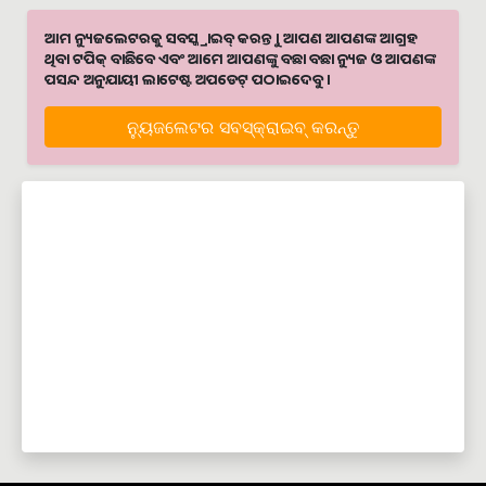
ଆମ ନ୍ୟୁଜଲେଟରକୁ ସବସ୍କ୍ରାଇବ୍ କରନ୍ତୁ । ଆପଣ ଆପଣଙ୍କ ଆଗ୍ରହ
ଥିବା ଟପିକ୍‌ ବାଛିବେ ଏବଂ ଆମେ ଆପଣଙ୍କୁ ବଛା ବଛା ନ୍ୟୁଜ ଓ ଆପଣଙ୍କ
ପସନ୍ଦ ଅନୁଯାୟୀ ଲାଟେଷ୍ଟ ଅପଡେଟ୍‌ ପଠାଇଦେବୁ ।
ନ୍ୟୁଜଲେଟର ସବସ୍କ୍ରାଇବ୍‌ କରନ୍ତୁ