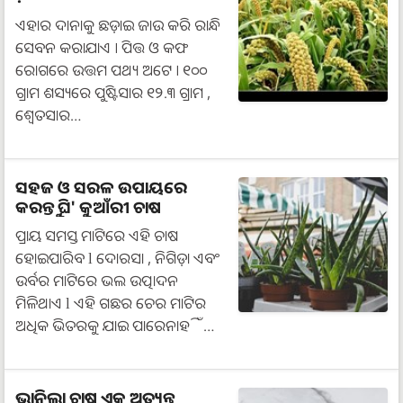
ଏହାର ଦାନାକୁ ଛଡ଼ାଇ ଜାଉ କରି ରାନ୍ଧି
ସେବନ କରାଯାଏ । ପିତ୍ତ ଓ କଫ
ରୋଗରେ ଉତ୍ତମ ପଥ୍ୟ ଅଟେ । ୧୦୦
ଗ୍ରାମ ଶସ୍ୟରେ ପୁଷ୍ଟିସାର ୧୨.୩ ଗ୍ରାମ ,
ଶ୍ଵେତସାର…
ସହଜ ଓ ସରଳ ଉପାୟରେ
କରନ୍ତୁ ଘି' କୁଆଁରୀ ଚାଷ
ପ୍ରାୟ ସମସ୍ତ ମାଟିରେ ଏହି ଚାଷ
ହୋଇପାରିବ l ଦୋରସା , ନିଗିଡ଼ା ଏବଂ
ଉର୍ବର ମାଟିରେ ଭଲ ଉତ୍ପାଦନ
ମିଳିଥାଏ l ଏହି ଗଛର ଚେର ମାଟିର
ଅଧିକ ଭିତରକୁ ଯାଇ ପାରେନାହିଁ…
ଭାନିଲା ଚାଷ ଏକ ଅତ୍ୟନ୍ତ