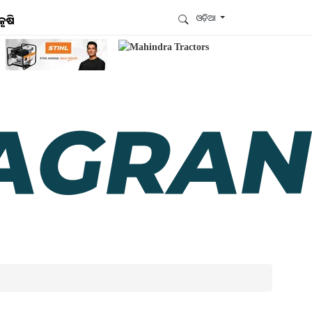
ଓଡ଼ିଆ
କୃଷି
ଆମେ ହ୍ବାଟ୍ସଆପ୍‌ରେ ଅଛୁ ! ଆମ ହ୍ବାଟ୍ସଆପ ଗ୍ରୁପରେ
ଯୋଗଦିଅନ୍ତୁ ଏବଂ ଆପଙ୍କୁ ଆବଶ୍ୟକ ହେଉଥିବା ସବୁ
ଗୁରୁତ୍ବପୂର୍ଣ୍ଣ ଅପଡେଟ୍‌ ପାଆନ୍ତୁ ପ୍ରତିଦିନ ।
ହ୍ବାଟ୍ସଆପରେ ଜଏନ କରନ୍ତୁ
ଆମ ନ୍ୟୁଜଲେଟରକୁ ସବସ୍କ୍ରାଇବ୍ କରନ୍ତୁ । ଆପଣ ଆପଣଙ୍କ
ଆଗ୍ରହ ଥିବା ଟପିକ୍‌ ବାଛିବେ ଏବଂ ଆମେ ଆପଣଙ୍କୁ ବଛା ବଛା
ନ୍ୟୁଜ ଓ ଆପଣଙ୍କ ପସନ୍ଦ ଅନୁଯାୟୀ ଲାଟେଷ୍ଟ ଅପଡେଟ୍‌
ପଠାଇଦେବୁ ।