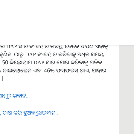
ରିବେ
ଁ DAP ସାର ବ୍ୟବହାର କରନ୍ତି, ତେବେ ଆପଣ ଏହାକୁ
 ବୁଣିବା ଠାରୁ DAP ବ୍ୟବହାର କରିବାକୁ ଅଧିକ ସମୟ
ତ୍ର 50 କିଲୋଗ୍ରାମ DAP ସାର ଯୋଗ କରିବାକୁ ପଡିବ |
8% ନାଇଟ୍ରୋଜେନ ଏବଂ 46% ଫସଫରସ୍ ଥାଏ, ଯାହାର
 |
୍ତୁ ଲାଭବାନ...
 କରି ହୁଅନ୍ତୁ ଲାଭବାନ..