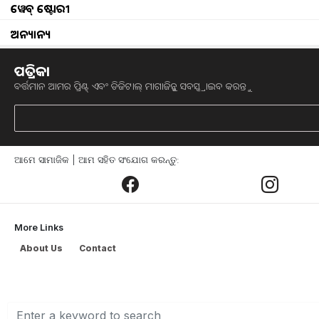
ୱେବ୍ ଷ୍ଟୋରୀ
କୃଷକ ଭାଇମାନଙ୍କ ପାଇଁ ସାରର ମହତ୍ୱ ବ
ପାଇଁ କୃଷକମାନେ ବଜାରରେ ଉପଲବ୍ଧ ଅନେକ 
ଅନ୍ୟାନ୍ୟ
ସାର ଇତ୍ୟାଦି କ୍ରୟ କରି କ୍ଷେତରେ ବହୁଳ ଭାବ
ପତ୍ରିକା
ବେଳେବେଳେ ଏହି ସାରଗୁଡିକର ବ୍ୟବହାର କ୍ଷ
ବର୍ତ୍ତମାନ ଆମର ପ୍ରିଣ୍ଟ୍ ଏବଂ ଡିଜିଟାଲ୍ ମାଗାଜିନ୍କୁ ସବସ୍କ୍ରାଇବ କରନ୍ତୁ
DAP ଖତର ଅସୁବିଧା
ଯେହେତୁ ଖତର ଲାଭ ଅଛି, ସେହିଭଳି ଏହାର ମ
ବ୍ୟବହାର କରିବା ଦ୍ୱାରା ମାଟିର ଉର୍ବର କ୍ଷମ
ଆମେ ସାମାଜିକ | ଆମ ସହିତ ସଂଯୋଗ କରନ୍ତୁ:
ରାସାୟନିକ ପଦାର୍ଥ ମଧ୍ୟ ସ୍ପ୍ରେ କରି କ୍ଷେତର
ଶସ୍ୟ, ପନିପରିବା ଏବଂ ଫଳରେ ମଧ୍ୟ DAP ସ
More Links
About Us
Contact
ବର୍ଷା ସମୟରେ ଏହି ରାସାୟନିକ ଦ୍ରୁତ ଗତିରେ 
କ୍ଷେତର ମାଟି ଜଳ ସାହାଯ୍ୟରେ ଗୋଟିଏ ସ୍ଥାନର
ରାସାୟନିକ ପଦାର୍ଥ ଅନ୍ୟ କ୍ଷେତ ଏବଂ ପନିପର