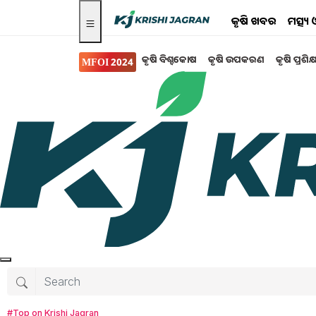
କୃଷି ଖବର
ମତ୍ସ୍
କୃଷି ବିଶ୍ବକୋଷ
କୃଷି ଉପକରଣ
କୃଷି ପ୍ରଶିକ
MFOI 2024
କୃଷି ବିଶ୍ବକୋଷ
ଅଧିକ DAP ସାର ବ୍ୟବହାର
କ୍ଷେତରୁ ଭଲ ଫସଲ ଅମଳ ପାଇବା ପାଇଁ ଯଦି ଆପଣ ଅ
ମଧ୍ୟ ଯେ କୌଣସି ସମୟରେ, ତେବେ ଏହା ଆପଣଙ୍କ ଫସ
ଆର୍ଟିକିଲରେ DAP ସାରର ଅସୁବିଧା ଏବଂ ଏହାକୁ କ୍ଷ
Omkar Mohanty
Monday, 26 June 202
#Top on Krishi Jagran