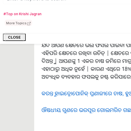
ପାଇଁ ବିପଦ ସାବ୍ୟସ୍ତ ହୋଇପାରେ |
#Top on Krishi Jagran
More Topics
ସଠିକ୍ ଉପାୟରେ ଖତ କିପରି ବ୍ୟବହାର କ
CLOSE
ଯଦି ଆପଣ କ୍ଷେତରେ ଭଲ ଫସଲ ପାଇବା ପାଇ
ଏହିପରି କ୍ଷେତରେ ରଖିବା ଉଚିତ୍ | କ୍ଷେତରେ
ଦିଅନ୍ତୁ | ଆପଣଙ୍କୁ 1 ଏକର ଚାଷ ଜମିରେ ମା
ଏହାଠାରୁ ଅଧିକ ନୁହେଁ | କାରଣ ଏଥିରେ 1
ଅତ୍ୟଧିକ ବ୍ୟବହାର ଫସଲକୁ ନଷ୍ଟ କରିପାରେ
କରନ୍ତୁ ହାଇଡ୍ରୋପୋନିକ୍ ପ୍ରଣାଳୀରେ ଚାଷ, ହୁଅନ
ଔଷଧୀୟ ଗୁଣରେ ଭରପୂର ଗୋଲମରିଚ ଗଛ, ଚାଷ