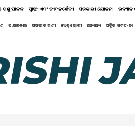
ୟ ଓ ପଶୁ ପାଳନ
ସ୍ୱାସ୍ଥ୍ୟ ଏବଂ ଜୀବନଶୈଳୀ
ସରକାରୀ ଯୋଜନା
ଉଦ୍ୟାନ 
୍ଷଣ
ସାକ୍ଷାତକାର
ସଫଳ କାହାଣୀ
ୱେବ୍ ଷ୍ଟୋରୀ
ଅନ୍ୟାନ୍ୟ
ପତ୍ରିକା ସଦସ୍ୟତା
 କରୁଛନ୍ତି କି ?
ଧିକ ପରିମାଣରେ DAP ସାର ବ୍ୟବହାର କରନ୍ତି ଏବଂ ତାହା
ଲ ପାଇଁ ଅତ୍ୟନ୍ତ କ୍ଷତିକାରକ ପ୍ରମାଣିତ ହୋଇପାରେ | ଏହି
େତରେ ରଖିବାର ସଠିକ୍ ଉପାୟ କ’ଣ ଶିଖନ୍ତୁ…
3 03:45 AM