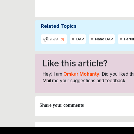
Related Topics
କୃଷି ଖବର
DAP
Nano DAP
Fertil
Like this article?
Hey! I am
Omkar Mohanty
. Did you liked t
Mail
me your suggestions and feedback.
Share your comments