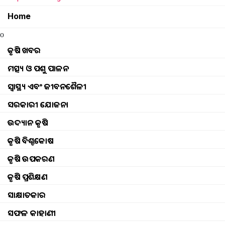
Home
o
କୃଷି ଖବର
ମତ୍ସ୍ୟ ଓ ପଶୁ ପାଳନ
ସ୍ୱାସ୍ଥ୍ୟ ଏବଂ ଜୀବନଶୈଳୀ
ସରକାରୀ ଯୋଜନା
ଉଦ୍ୟାନ କୃଷି
କୃଷି ବିଶ୍ବକୋଷ
କୃଷି ଉପକରଣ
କୃଷି ପ୍ରଶିକ୍ଷଣ
ସାକ୍ଷାତକାର
Avoid the loss of DAP fertilizer in this way, kn
ସଫଳ କାହାଣୀ