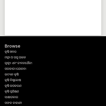
Browse
କୃଷି ଖବର
ମତ୍ସ୍ୟ ଓ ପଶୁ ପାଳନ
ସ୍ୱାସ୍ଥ୍ୟ ଏବଂ ଜୀବନଶୈଳୀ
ସରକାରୀ ଯୋଜନା
ଉଦ୍ୟାନ କୃଷି
କୃଷି ବିଶ୍ବକୋଷ
କୃଷି ଉପକରଣ
କୃଷି ପ୍ରଶିକ୍ଷଣ
ସାକ୍ଷାତକାର
ସଫଳ କାହାଣୀ