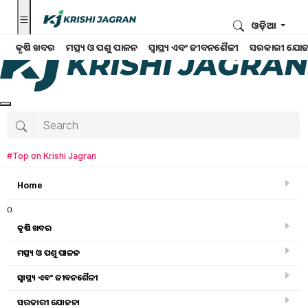
ଓଡ଼ିଆ
କୃଷି ଖବର
ମତ୍ସ୍ୟ ଓ ପଶୁ ପାଳନ
ସ୍ୱାସ୍ଥ୍ୟ ଏବଂ ଜୀବନଶୈଳୀ
ସରକାରୀ ଯୋଜ
#Top on Krishi Jagran
Home
o
କୃଷି ଖବର
ମତ୍ସ୍ୟ ଓ ପଶୁ ପାଳନ
Search for
:
ସ୍ୱାସ୍ଥ୍ୟ ଏବଂ ଜୀବନଶୈଳୀ
Fertilizer
ସରକାରୀ ଯୋଜନା