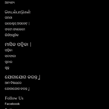
ଅନ୍ୟାନ୍ୟ
செயல்பாடுகள்
ଘଟଣା
ଇଭେଣ୍ଟସ୍ ଅପଡେଟ୍ |
ଫଟୋ ଗ୍ୟାଲେରୀ
ଭିଡିଓଗୁଡିକ
ମାସିକ ପତ୍ରିକା |
ପତ୍ରିକା
ସଦସ୍ୟତା
ପ୍ରଚାର
ଶୁଳ୍କ
ଯୋଗାଯୋଗ କରନ୍ତୁ |
ଆମ ବିଷୟରେ
ଯୋଗାଯୋଗ କରନ୍ତୁ |
Follow Us
Facebook