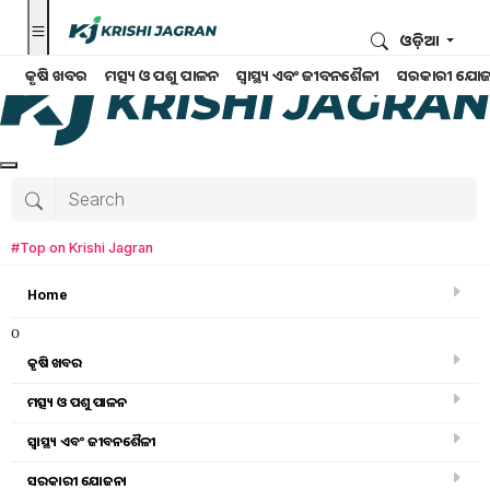
ଓଡ଼ିଆ
କୃଷି ଖବର
ମତ୍ସ୍ୟ ଓ ପଶୁ ପାଳନ
ସ୍ୱାସ୍ଥ୍ୟ ଏବଂ ଜୀବନଶୈଳୀ
ସରକାରୀ ଯୋଜ
#Top on Krishi Jagran
Home
o
କୃଷି ଖବର
ମତ୍ସ୍ୟ ଓ ପଶୁ ପାଳନ
ସ୍ୱାସ୍ଥ୍ୟ ଏବଂ ଜୀବନଶୈଳୀ
କୃଷି ବିଶ୍ବକୋଷ
ସରକାରୀ ଯୋଜନା