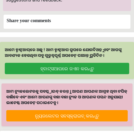
Share your comments
ଆମେ ହ୍ବାଟ୍ସଆପ୍‌ରେ ଅଛୁ ! ଆମ ହ୍ବାଟ୍ସଆପ ଗ୍ରୁପରେ ଯୋଗଦିଅନ୍ତୁ ଏବଂ ଆପଙ୍କୁ
ଆବଶ୍ୟକ ହେଉଥିବା ସବୁ ଗୁରୁତ୍ବପୂର୍ଣ୍ଣ ଅପଡେଟ୍‌ ପାଆନ୍ତୁ ପ୍ରତିଦିନ ।
ହ୍ବାଟ୍ସଆପରେ ଜଏନ କରନ୍ତୁ
ଆମ ନ୍ୟୁଜଲେଟରକୁ ସବସ୍କ୍ରାଇବ୍ କରନ୍ତୁ । ଆପଣ ଆପଣଙ୍କ ଆଗ୍ରହ ଥିବା ଟପିକ୍‌
ବାଛିବେ ଏବଂ ଆମେ ଆପଣଙ୍କୁ ବଛା ବଛା ନ୍ୟୁଜ ଓ ଆପଣଙ୍କ ପସନ୍ଦ ଅନୁଯାୟୀ
ଲାଟେଷ୍ଟ ଅପଡେଟ୍‌ ପଠାଇଦେବୁ ।
ନ୍ୟୁଜଲେଟର ସବସ୍କ୍ରାଇବ୍‌ କରନ୍ତୁ