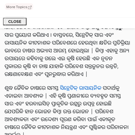
ହୋଇଥାଏ |
More Topics
ଜୈବିକ କୃଷି (Organic farming) ହେଉଛି ଏକ କୃଷି ଅଭ୍ୟାସ
CLOSE
ଯାହା ଜୈବିକ କୀଟନାଶକ ଏବଂ ଉଦ୍ଭିଦ କିମ୍ବା ପଶୁ ବର୍ଜ୍ୟବସ୍ତୁରୁ
ସାର ପ୍ରୟୋଗ କରିଥାଏ । ବାସ୍ତବରେ, ସିନ୍ଥେଟିକ୍ ସାର ଏବଂ
ରାସାୟନିକ କୀଟନାଶକ ପରିବେଶରେ ହେଉଥିବା କ୍ଷତିର ପ୍ରତିକ୍ରିୟା
ଭାବରେ ଚାଷର ଅଭ୍ୟାସ ଆରମ୍ଭ ହୋଇଥିଲା | କିମ୍ବା ଏହାକୁ ଅନ୍ୟ
ଉପାୟରେ କହିବାକୁ ଗଲେ ଏଇ କୃଷି ହେଉଛି ଏକ ନୂତନ
ପ୍ରକାରର କୃଷି ବା ଚାଷ ଯାହାକି ପରିବେଶ ସନ୍ତୁଳନର ଉନ୍ନତି,
ରକ୍ଷଣାବେକ୍ଷଣ ଏବଂ ପୁନରୁଦ୍ଧାର କରିଥାଏ |
ଶୁଦ୍ଧ ଜୈବିକ ଚାଷରେ ସମସ୍ତ
ସିନ୍ଥେଟିକ୍ ରାସାୟନିକ
ପଦାର୍ଥକୁ
ଏଡାଇବା ଆବଶ୍ୟକ | ଏହି କୃଷି ପ୍ରଣାଳୀରେ ବ୍ୟବହୃତ ସମସ୍ତ
ସାର ଏବଂ ହରବାଇସିଡ୍ ପ୍ରାକୃତିକ ଉତ୍ସରୁ ଉତ୍ପନ୍ନ ହୋଇଛି
ଯେପରିକି ହାଡ ଭୋଜନ କିମ୍ବା ରକ୍ତ ଭୋଜନ | ପରିବେଶ
ଆବଶ୍ୟକତା ଏବଂ ଉଦ୍ଦେଶ୍ୟ ପୂରଣ କରିବା ପାଇଁ ଏକୀକୃତ
ଚାଷରେ ଜୈବିକ କୀଟନାଶକ ନିୟନ୍ତ୍ରଣ ଏବଂ ପୁଷ୍ଟିକର ପରିଚାଳନା
ଅନ୍ତର୍ଭୁକ୍ତ |