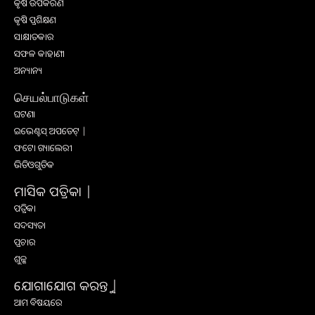
କୃଷି ଉପକରଣ
କୃଷି ପ୍ରଶିକ୍ଷଣ
ସାକ୍ଷାତକାର
ସଫଳ କାହାଣୀ
ଅନ୍ୟାନ୍ୟ
செயல்பாடுகள்
ଘଟଣା
ଇଭେଣ୍ଟସ୍ ଅପଡେଟ୍ |
ଫଟୋ ଗ୍ୟାଲେରୀ
ଭିଡିଓଗୁଡିକ
ମାସିକ ପତ୍ରିକା |
ପତ୍ରିକା
ସଦସ୍ୟତା
ପ୍ରଚାର
ଶୁଳ୍କ
ଯୋଗାଯୋଗ କରନ୍ତୁ |
ଆମ ବିଷୟରେ