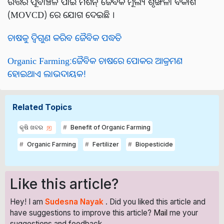
ଉତ୍ତର ପୂର୍ବାଞ୍ଚଳ ପାଇଁ ମିଶନ୍ ଜୈବିକ ମୂଲ୍ୟ ଶୃଙ୍ଖଳା ବିକାଶ
(MOVCD) ରେ ଯୋଗ ଦେଇଛି ।
ଚାଷକୁ ଦ୍ଵିଗୁଣ କରିବ ଜୈବିକ ପଦ୍ଧତି
Organic Farming:ଜୈବିକ ଚାଷରେ ପୋକର ଆକ୍ରମଣ
ହୋଇଥାଏ ଲାଭଦାୟକ!
Related Topics
କୃଷି ଖବର
Benefit of Organic Farming
Organic Farming
Fertilizer
Biopesticide
Like this article?
Hey! I am
Sudesna Nayak
. Did you liked this article and
have suggestions to improve this article?
Mail
me your
suggestions and feedback.