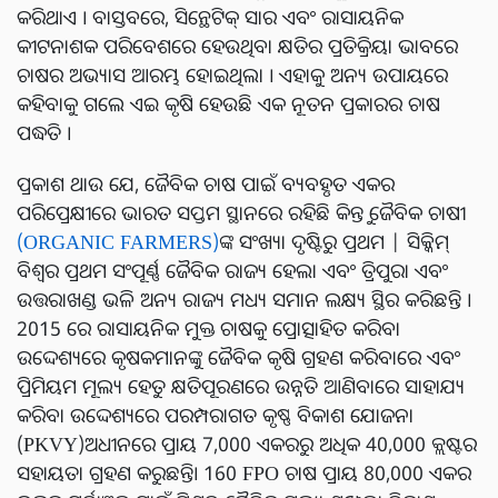
କରିଥାଏ । ବାସ୍ତବରେ, ସିନ୍ଥେଟିକ୍ ସାର ଏବଂ ରାସାୟନିକ
କୀଟନାଶକ ପରିବେଶରେ ହେଉଥିବା କ୍ଷତିର ପ୍ରତିକ୍ରିୟା ଭାବରେ
ଚାଷର ଅଭ୍ୟାସ ଆରମ୍ଭ ହୋଇଥିଲା । ଏହାକୁ ଅନ୍ୟ ଉପାୟରେ
କହିବାକୁ ଗଲେ ଏଇ କୃଷି ହେଉଛି ଏକ ନୂତନ ପ୍ରକାରର ଚାଷ
ପଦ୍ଧତି ।
ପ୍ରକାଶ ଥାଉ ଯେ, ଜୈବିକ ଚାଷ ପାଇଁ ବ୍ୟବହୃତ ଏକର
ପରିପ୍ରେକ୍ଷୀରେ ଭାରତ ସପ୍ତମ ସ୍ଥାନରେ ରହିଛି କିନ୍ତୁ ଜୈବିକ ଚାଷୀ
(ORGANIC FARMERS)
ଙ୍କ ସଂଖ୍ୟା ଦୃଷ୍ଟିରୁ ପ୍ରଥମ | ସିକ୍କିମ୍
ବିଶ୍ୱର ପ୍ରଥମ ସଂପୂର୍ଣ୍ଣ ଜୈବିକ ରାଜ୍ୟ ହେଲା ଏବଂ ତ୍ରିପୁରା ଏବଂ
ଉତ୍ତରାଖଣ୍ଡ ଭଳି ଅନ୍ୟ ରାଜ୍ୟ ମଧ୍ୟ ସମାନ ଲକ୍ଷ୍ୟ ସ୍ଥିର କରିଛନ୍ତି ।
2015 ରେ ରାସାୟନିକ ମୁକ୍ତ ଚାଷକୁ ପ୍ରୋତ୍ସାହିତ କରିବା
ଉଦ୍ଦେଶ୍ୟରେ କୃଷକମାନଙ୍କୁ ଜୈବିକ କୃଷି ଗ୍ରହଣ କରିବାରେ ଏବଂ
ପ୍ରିମିୟମ ମୂଲ୍ୟ ହେତୁ କ୍ଷତିପୂରଣରେ ଉନ୍ନତି ଆଣିବାରେ ସାହାଯ୍ୟ
କରିବା ଉଦ୍ଦେଶ୍ୟରେ ପରମ୍ପରାଗତ କୃଷ୍ଣ ବିକାଶ ଯୋଜନା
(PKVY)ଅଧୀନରେ ପ୍ରାୟ 7,000 ଏକରରୁ ଅଧିକ 40,000 କ୍ଲଷ୍ଟର
ସହାୟତା ଗ୍ରହଣ କରୁଛନ୍ତି। 160 FPO ଚାଷ ପ୍ରାୟ 80,000 ଏକର