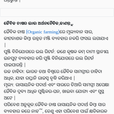
ଜୈବିକ ଚାଷର ଲାଭ ଅର୍ଥନନୈତିକ,ଜାଣନ୍ତୁ...
ଜୈବିକ ଚାଷ
(Organic farming)
ରେ ମୂଲ୍ୟବାନ ସାର,
କୀଟନାଶକ କିମ୍ବା ଉନ୍ନତ ମଞ୍ଜି ବ୍ୟବହାର ନକରି ଫସଲ ଲଗାଯାଏ
|
ପୁଞ୍ଜି ବିନିଯୋଗରେ ଭଲ ରିଟର୍ନ: ଜଣେ କୃଷକ କମ୍ ଦାମୀ ସ୍ଥାନୀୟ
ଇନପୁଟ୍ ବ୍ୟବହାର କରି ପୁଞ୍ଜି ବିନିଯୋଗରେ ଭଲ ରିଟର୍ନ
ପାଇପାରନ୍ତି |
ଉଚ୍ଚ ଚାହିଦା: ଭାରତ ତଥା ବିଶ୍ୱରେ ଜୈବିକ ସାମଗ୍ରୀର ଚାହିଦା
ଅଧିକ, ଯାହା ରପ୍ତାନି ରାଜସ୍ୱ ବୃଦ୍ଧି କରିଥାଏ |
ମୂଲ୍ୟ: ରାସାୟନିକ ପଦାର୍ଥ ଏବଂ ସାରରେ ତିଆରି ସାମଗ୍ରୀ ଅପେକ୍ଷା
ଜୈବିକ ଦ୍ରବ୍ୟ ଅଧିକ ପୁଷ୍ଟିକର-ଘନ, ଖାଇବା ଯୋଗ୍ୟ ଏବଂ ସୁସ୍ଥ
ଅଟେ |
ପରିବେଶ ଅନୁକୂଳ:ଜୈବିକ ଚାଷ ରାସାୟନିକ ପଦାର୍ଥ କିମ୍ବା ସାର
ବ୍ୟବହାର କରେ ନାହିଁ, ତେଣୁ ଏହା ପରିବେଶ ପାଇଁ କ୍ଷତିକାରକ