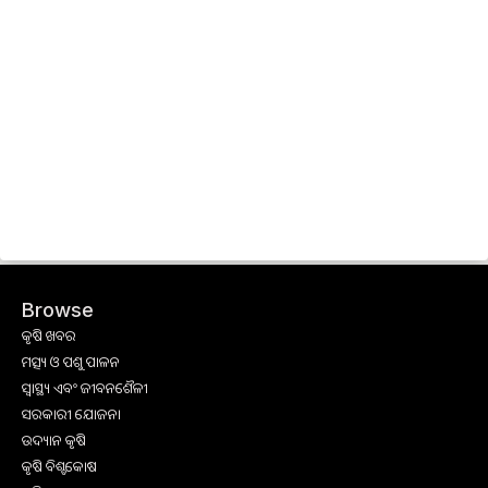
Browse
କୃଷି ଖବର
ମତ୍ସ୍ୟ ଓ ପଶୁ ପାଳନ
ସ୍ୱାସ୍ଥ୍ୟ ଏବଂ ଜୀବନଶୈଳୀ
ସରକାରୀ ଯୋଜନା
ଉଦ୍ୟାନ କୃଷି
କୃଷି ବିଶ୍ବକୋଷ