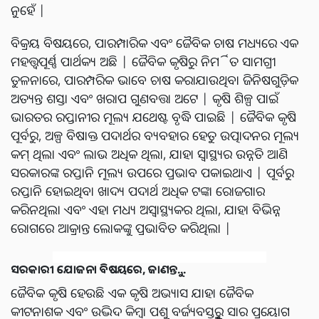
ନୁହେଁ |
ବିକ୍ରୟ ବିଷୟରେ, ପାରମ୍ପାରିକ ଏବଂ ଜୈବିକ ଚାଷ ମଧ୍ୟରେ ଏକ
ମହତ୍ତ୍ୱପୂର୍ଣ୍ଣ ପାର୍ଥକ୍ୟ ଅଛି | ଜୈବିକ କୃଷିରୁ ନିର୍ମିତ ସାମଗ୍ରୀ
ତୁଳନାରେ, ପାରମ୍ପରିକ ଭାବେ ଚାଷ କରାଯାଉଥିବା ଜିନିଷଗୁଡ଼ିକ
ଅତ୍ୟନ୍ତ ଶସ୍ତା ଏବଂ ଖରାପ ଗୁଣବତ୍ତା ଅଟେ | କୃଷି ଶିଳ୍ପ ପାଇଁ
ଭାରତର ରପ୍ତାନୀର ମୂଲ୍ୟ ଯଥେଷ୍ଟ ବୃଦ୍ଧି ପାଇଛି | ଜୈବିକ କୃଷି
ପୂର୍ବରୁ, ଅଳ୍ପ ବିଷାକ୍ତ ପଦାର୍ଥର ବ୍ୟବହାର ହେତୁ ଉତ୍ପାଦନର ମୂଲ୍ୟ
କମ୍ ଥିଲା ଏବଂ ଲାଭ ଅଧିକ ଥିଲା, ଯାହା ସ୍ୱାସ୍ଥ୍ୟର ଉନ୍ନତି ଆଣି
ସରକାରଙ୍କ ରପ୍ତାନି ମୂଲ୍ୟ ଉପରେ ପ୍ରଭାବ ପକାଇଥାଏ | ପୂର୍ବରୁ
ରପ୍ତାନି ହୋଇଥିବା ଖାଦ୍ୟ ପଦାର୍ଥ ଅଧିକ ଟଙ୍କା ରୋଜଗାର
କରିନଥିଲା ଏବଂ ଏହା ମଧ୍ୟ ଅସ୍ୱାସ୍ଥ୍ୟକର ଥିଲା, ଯାହା ବିଭିନ୍ନ
ରୋଗରେ ଆକ୍ରାନ୍ତ ଲୋକଙ୍କୁ ପ୍ରଭାବିତ କରିଥିଲା |
ସରକାରୀ ଯୋଜନା ବିଷୟରେ, ଜାଣନ୍ତୁ...
ଜୈବିକ କୃଷି ହେଉଛି ଏକ କୃଷି ଅଭ୍ୟାସ ଯାହା ଜୈବିକ
କୀଟନାଶକ ଏବଂ ଉଦ୍ଭିଦ କିମ୍ବା ପଶୁ ବର୍ଜ୍ୟବସ୍ତୁରୁ ସାର ପ୍ରୟୋଗ