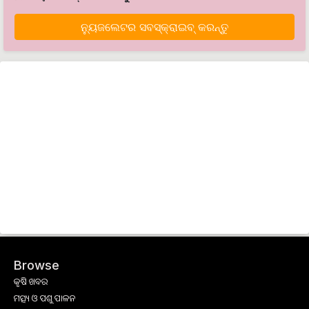
ନ୍ୟୁଜଲେଟର ସବସ୍କ୍ରାଇବ୍‌ କରନ୍ତୁ
Browse
କୃଷି ଖବର
ମତ୍ସ୍ୟ ଓ ପଶୁ ପାଳନ