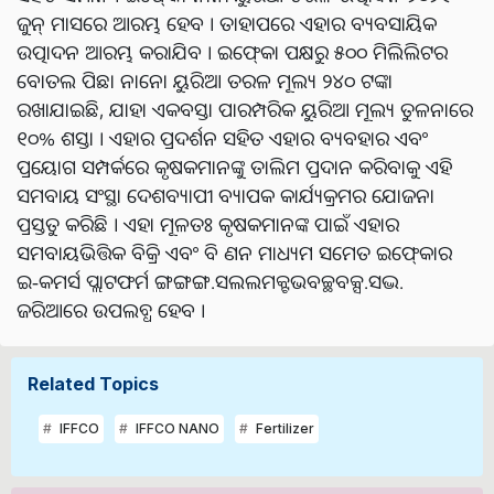
ଜୁନ୍‍ ମାସରେ ଆରମ୍ଭ ହେବ । ତାହାପରେ ଏହାର ବ୍ୟବସାୟିକ
ଉତ୍ପାଦନ ଆରମ୍ଭ କରାଯିବ । ଇଫ୍‍କୋ ପକ୍ଷରୁ ୫୦୦ ମିଲିଲିଟର
ବୋତଲ ପିଛା ନାନୋ ୟୁରିଆ ତରଳ ମୂଲ୍ୟ ୨୪୦ ଟଙ୍କା
ରଖାଯାଇଛି, ଯାହା ଏକବସ୍ତା ପାରମ୍ପରିକ ୟୁରିଆ ମୂଲ୍ୟ ତୁଳନାରେ
୧୦% ଶସ୍ତା । ଏହାର ପ୍ରଦର୍ଶନ ସହିତ ଏହାର ବ୍ୟବହାର ଏବଂ
ପ୍ରୟୋଗ ସମ୍ପର୍କରେ କୃଷକମାନଙ୍କୁ ତାଲିମ ପ୍ରଦାନ କରିବାକୁ ଏହି
ସମବାୟ ସଂସ୍ଥା ଦେଶବ୍ୟାପୀ ବ୍ୟାପକ କାର୍ଯ୍ୟକ୍ରମର ଯୋଜନା
ପ୍ରସ୍ତୁତ କରିଛି । ଏହା ମୂଳତଃ କୃଷକମାନଙ୍କ ପାଇଁ ଏହାର
ସମବାୟଭିତ୍ତିକ ବିକ୍ରି ଏବଂ ବି ଣନ ମାଧ୍ୟମ ସମେତ ଇଫ୍‍କୋର
ଇ-କମର୍ସ ପ୍ଲାଟଫର୍ମ ଙ୍ଗଙ୍ଗଙ୍ଗ.ସଲଲମକ୍ଟଭବଚ୍ଛବକ୍ସ.ସଦ୍ଭ.
ଜରିଆରେ ଉପଲବ୍ଧ ହେବ ।
Related Topics
IFFCO
IFFCO NANO
Fertilizer