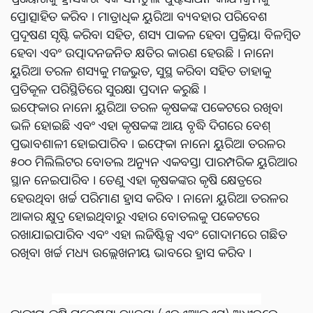
ପ୍ରୋତ୍ସାହିତ କରିବ । ମାତ୍ରାଧିକ ୟୁରିଆ ବ୍ୟବହାର ପରିବେଶ
ପ୍ରଦୂଷଣ ସୃଷ୍ଟି କରିବା ସହିତ, ଶସ୍ୟ ପାକଳ ହେବା ପ୍ରକ୍ରିୟା ବିଳମ୍ବିତ
ହେବା ଏବଂ ଉତ୍ପାଦନଜନିତ କ୍ଷତିର କାରଣ ହେଉଛି । ନାନୋ
ୟୁରିଆ ତରଳ ଶସ୍ୟକୁ ମଜଭୁତ, ସୁସ୍ଥ କରିବା ସହିତ ତାହାକୁ
ପ୍ରତିକୂଳ ପରିସ୍ଥିତିରେ ସୁରକ୍ଷା ପ୍ରଦାନ କରୁଛି ।
ଇଫ୍‍କୋର ନାନୋ ୟୁରିଆ ତରଳ କୃଷକଙ୍କ ପକେଟରେ ରଖିବା
ଭଳି ହୋଇଛି ଏବଂ ଏହା କୃଷକଙ୍କ ଆୟ ବୃଦ୍ଧି ଦିଗରେ ବେଶ୍‍
ପ୍ରଭାବଶାଳୀ ହୋଇପାରିବ । ଇଫ୍‍କୋ ନାନୋ ୟୁରିଆ ତରଳର
୫୦୦ ମିଲିଲିଟର ବୋତଲ ଅନ୍ୟୁନ ଏକବସ୍ତା ପାରମ୍ପରିକ ୟୁରିଆର
ସ୍ଥାନ ନେଇପାରିବ । ତେଣୁ ଏହା କୃଷକଙ୍କର କୃଷି କ୍ଷେତ୍ରରେ
ହେଉଥିବା ଖର୍ଚ୍ଚ ପରିମାଣ ହ୍ରାସ କରିବ । ନାନୋ ୟୁରିଆ ତରଳର
ଆକାର କ୍ଷୁଦ୍ର ହୋଇଥିବାରୁ ଏହାର ବୋତଲକୁ ପକେଟରେ
ରଖାଯାଇପାରିବ ଏବଂ ଏହା ଲଜିଷ୍ଟିକ୍ସ ଏବଂ ଗୋଦାମରେ ଗଛିତ
ରଖିବା ଖର୍ଚ୍ଚ ମଧ୍ୟ ଉଲ୍ଲେଖନୀୟ ଭାବରେ ହ୍ରାସ କରିବ ।