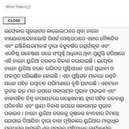
ଶୁଭାରମ୍ଭ କରାଯାଇଛି । ମୃତ୍ତିକାରେ ୟୁରିଆ ବ୍ୟବହାର ପରିମାଣ
More Topics
ହ୍ରାସ କରିବାକୁ ଭାରତର ପ୍ରଧାନମନ୍ତ୍ରୀ ଦେଇଥିବା ଆହ୍ୱାନରୁ
ପ୍ରେରଣା ଲାଭ କରି ଏହି ଉତ୍ପାଦ ବିକଶିତ କରାଯାଇଛି ।
CLOSE
‘ଆତ୍ମନିର୍ଭର ଭାରତ’ ଏବଂ ‘ଆତ୍ମନିର୍ଭର କୃଷି’ ଅଭିଯାନ ଆଧାରରେ
ଇଫ୍‍କୋର ଗୁଜରାଟର କାଲୋଲଠାରେ ଥିବା ନାନୋ
ବାୟୋଟେକ୍‍ନୋଲୋଜି ରିସର୍ଚ୍ଚ ସେଣ୍ଟରଠାରେ ଏହାର ବୈଜ୍ଞାନିକ
ଏବଂ ଇଞ୍ଜିନିୟରମାନଙ୍କ ଦ୍ୱାରା ବହୁବର୍ଷର ଉତ୍ସର୍ଗୀକୃତ ଏବଂ
ଏକନିଷ୍ଠ ଗବେଷଣା ପରେ ସଂପୂର୍ଣ୍ଣ ଅଧିକାର ଥିବା ପ୍ରଯୁକ୍ତି ଜରିଆରେ
ଏହି ନାନୋ ୟୁରିଆ ତରଳର ବିକାଶ କରାଯାଇଛି । ଇଫ୍‍କୋ
ନାନୋ ୟୁରିଆ ତରଳ ଉଦ୍ଭିଦର ପୁଷ୍ଟିସାଧନ ପାଇଁ ପ୍ରଭାବୀ ଓ
ଫଳପ୍ରଦ ପରିଲକ୍ଷିତ ହୋଇଛି । ଏହା ପୁଷ୍ଟିଗତ ମାନରେ ଉନ୍ନତି
ସାଧନ ସହିତ ଉତ୍ପାଦନ ପରିମାଣରେ ବୃଦ୍ଧି ଘଟାଉଛି । ଏହାମଧ୍ୟ
ଭୂତଳ ଜଳ ମାନ ଉପରେ ସକାରାତ୍ମକ ପ୍ରଭାବ ପକାଇବ ଏବଂ
ତାହାସହିତ ବିଶ୍ୱ ତାପାୟନରେ ଉଲ୍ଲେଖନୀୟ ହ୍ରାସ ସହିତ ଜଳବାୟୁ
ପରିବର୍ତ୍ତନ ଏବଂ ସ୍ଥାୟୀ ବିକାଶ ଉପରେ ସକାରାତ୍ମକ ପ୍ରଭାବ
ପକାଇବ । ନାନୋ ୟୁରିଆ ତରଳକୁ କୃଷକଙ୍କ ବ୍ୟବହାର ନିମନ୍ତେ
ଯୋଗାଇ ଦିଆଯିବା ଦ୍ୱାରା ତାହା ମୃତ୍ତିକାରେ ୟୁରିଆର ମାତ୍ରାଧିକ
ପ୍ରୟୋଗକୁ ହ୍ରାସକରି ଏକ ସମତୁଲ ପୁଷ୍ଟିସାଧନ କାର୍ଯ୍ୟକ୍ରମକୁ