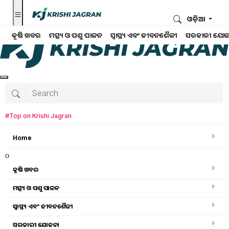
ଓଡ଼ିଆ
କୃଷି ଖବର
ମତ୍ସ୍ୟ ଓ ପଶୁ ପାଳନ
ସ୍ୱାସ୍ଥ୍ୟ ଏବଂ ଜୀବନଶୈଳୀ
ସରକାରୀ ଯୋଜ
#Top on Krishi Jagran
Home
o
କୃଷି ଖବର
ମତ୍ସ୍ୟ ଓ ପଶୁ ପାଳନ
ସ୍ୱାସ୍ଥ୍ୟ ଏବଂ ଜୀବନଶୈଳୀ
କୃଷି ଖବର
ସରକାରୀ ଯୋଜନା