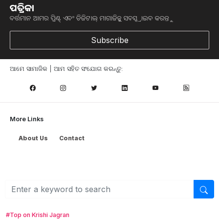
ପତ୍ରିକା
ବର୍ତ୍ତମାନ ଆମର ପ୍ରିଣ୍ଟ୍ ଏବଂ ଡିଜିଟାଲ୍ ମାଗାଜିନ୍କୁ ସବସ୍କ୍ରାଇବ କରନ୍ତୁ
Subscribe
ଆମେ ସାମାଜିକ | ଆମ ସହିତ ସଂଯୋଗ କରନ୍ତୁ:
More Links
About Us
Contact
ନୂଆଦିଲ୍ଲୀ : ଇଣ୍ଡିଆନ ଫାର୍ମର୍ସ ଫର୍ଟିଲାଇଜର କୋଅପରେଟିଭ
ଲିମିଟେଡ (ଇଫକୋ) ପକ୍ଷରୁ ବିଶ୍ୱବ୍ୟାପୀ କୃଷକଙ୍କ ପାଇଁ ବିଶ୍ୱର
ପ୍ରଥମ ନାନୋ ୟୁରିଆ ତରଳ ପ୍ରଚଳନ କରାଯାଇଛି । ଭାରତରେ
ଇଫ୍‍କୋର ଅନ୍‍ଲାଇନ ଏବଂ ଅଫ୍‍ଲାଇନ ପଦ୍ଧତିରେ ଅନୁଷ୍ଠିତ
୫୦ତମ ବାର୍ଷିକ ସାଧାରଣ ପରିଷଦ ବୈଠକରେ ଆରଜିବି
ସଦସ୍ୟମାନଙ୍କ ଉପସ୍ଥିତିରେ ଏହି ନାନୋ ୟୁରିଆ ତରଳ ପ୍ରଚଳନର
#Top on Krishi Jagran