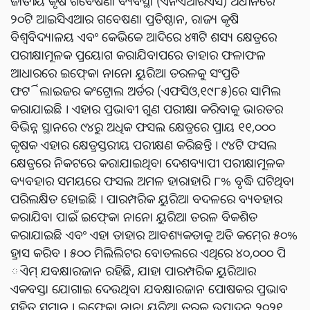
ଜାତୀୟ କୃଷି ଗବେଷଣା ବ୍ୟବସ୍ଥା (ଏନଏଆରଏସ) ଅଧୀନରେ
୨୦ଟି ଆଇସିଏଆର ଗବେଷଣା ପ୍ରତିଷ୍ଠାନ, ରାଜ୍ୟ କୃଷି
ବିଶ୍ୱବିଦ୍ୟାଳୟ ଏବଂ କେଭିକେ ଆଦିରେ ୪୩ଟି ଶସ୍ୟ କ୍ଷେତ୍ରରେ
ପରୀକ୍ଷାମୂଳକ ପ୍ରୟୋଗ କରାଯିବାପରେ ତାହାର ଫଳାଫଳ
ଆଧାରରେ ଇଫ୍‍କୋ ନାନୋ ୟୁରିଆ ତରଳକୁ ସଂପ୍ରତି
ଫର୍ଟିଲାଇଜର କଂଟ୍ରୋଲ ଅର୍ଡର (ଏଫସିଓ,୧୯୮୫)ରେ ସାମିଲ
କରାଯାଇଛି । ଏହାର ପ୍ରଭାବୀ ଗୁଣ ପରୀକ୍ଷା କରିବାକୁ ଭାରତର
ବିଭିନ୍ନ ସ୍ଥାନରେ ୯୪ରୁ ଅଧିକ ଫସଲ କ୍ଷେତ୍ରରେ ପ୍ରାୟ ୧୧,୦୦୦
କୃଷକ ଏହାର କ୍ଷେତ୍ରସ୍ତରୀୟ ପରୀକ୍ଷଣ କରିଛନ୍ତି । ୯୪ଟି ଫସଲ
କ୍ଷେତ୍ରରେ ନିକଟରେ କରାଯାଇଥିବା ଦେଶବ୍ୟାପୀ ପରୀକ୍ଷାମୂଳକ
ବ୍ୟବହାର ସମୟରେ ଫସଲ ଅମଳ ହାରାହାରି ୮% ବୃଦ୍ଧି ଘଟିଥିବା
ପରିଲକ୍ଷିତ ହୋଇଛି । ପାରମ୍ପରିକ ୟୁରିଆ ବଦଳରେ ବ୍ୟବହାର
କରାଯିବା ପାଇଁ ଇଫ୍‍କୋ ନାନୋ ୟୁରିଆ ତରଳ ବିକଶିତ
କରାଯାଇଛି ଏବଂ ଏହା ତାହାର ଆବଶ୍ୟକତାକୁ ଅତି କମ୍‍ରେ ୫୦%
ହ୍ରାସ କରିବ । ୫୦୦ ମିଲିଲିଟର ବୋତଲରେ ଏଥିରେ ୪୦,୦୦୦ ପି
ିଏମ୍‍ ଯବକ୍ଷାରଜାନ ରହିଛି, ଯାହା ପାରମ୍ପରିକ ୟୁରିଆର
ଏକବସ୍ତା ଯୋଗାଇ ଦେଉଥିବା ଯବକ୍ଷାରଜାନ ପୋଷକର ପ୍ରଭାବ
ସହିତ ସମାନ । ଇଫ୍‍କୋ ନାନା ୟୁରିଆ ତରଳ ଉତ୍ପାଦନ ୨୦୨୧