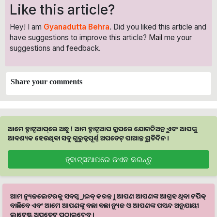
Like this article?
Hey! I am
Gyanadutta Behra
. Did you liked this article and
have suggestions to improve this article?
Mail
me your
suggestions and feedback.
Share your comments
ଆମେ ହ୍ବାଟ୍ସଆପ୍‌ରେ ଅଛୁ ! ଆମ ହ୍ବାଟ୍ସଆପ ଗ୍ରୁପରେ ଯୋଗଦିଅନ୍ତୁ ଏବଂ ଆପଙ୍କୁ
ଆବଶ୍ୟକ ହେଉଥିବା ସବୁ ଗୁରୁତ୍ବପୂର୍ଣ୍ଣ ଅପଡେଟ୍‌ ପାଆନ୍ତୁ ପ୍ରତିଦିନ ।
ହ୍ବାଟ୍ସଆପରେ ଜଏନ କରନ୍ତୁ
ଆମ ନ୍ୟୁଜଲେଟରକୁ ସବସ୍କ୍ରାଇବ୍ କରନ୍ତୁ । ଆପଣ ଆପଣଙ୍କ ଆଗ୍ରହ ଥିବା ଟପିକ୍‌
ବାଛିବେ ଏବଂ ଆମେ ଆପଣଙ୍କୁ ବଛା ବଛା ନ୍ୟୁଜ ଓ ଆପଣଙ୍କ ପସନ୍ଦ ଅନୁଯାୟୀ
ଲାଟେଷ୍ଟ ଅପଡେଟ୍‌ ପଠାଇଦେବୁ ।