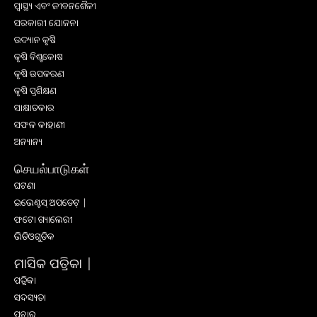
ସ୍ୱାସ୍ଥ୍ୟ ଏବଂ ଜୀବନଶୈଳୀ
ସରକାରୀ ଯୋଜନା
ଉଦ୍ୟାନ କୃଷି
କୃଷି ବିଶ୍ବକୋଷ
କୃଷି ଉପକରଣ
କୃଷି ପ୍ରଶିକ୍ଷଣ
ସାକ୍ଷାତକାର
ସଫଳ କାହାଣୀ
ଅନ୍ୟାନ୍ୟ
செயல்பாடுகள்
ଘଟଣା
ଇଭେଣ୍ଟସ୍ ଅପଡେଟ୍ |
ଫଟୋ ଗ୍ୟାଲେରୀ
ଭିଡିଓଗୁଡିକ
ମାସିକ ପତ୍ରିକା |
ପତ୍ରିକା
ସଦସ୍ୟତା
ପ୍ରଚାର