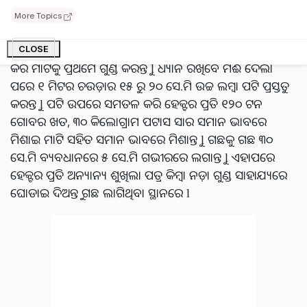
ବାଲିଆ, ଦୋରସା, ମଟାଳ, ନାଲିମାଟି, କଳା ମଟାଳ ଓ ମଟାଳ
More Topics
ଦୋରସା ମାଟି ଖୁବ ଉପଯୁକ୍ତ ହୋଇଥାଏ I ବର୍ଦ୍ଧିତ ଅମଳ ପାଇଁ,
ସଠିକ୍ ଭାବରେ ଜମି ପ୍ରସ୍ତୁତ କରିବାକୁ ହୁଏ l ୪ ରୁ ୫ ଥର ଓଡ଼ ଚାଷ
CLOSE
କରି ମାଟିକୁ ପ୍ରଥମେ ଗୁଣ୍ଡ କରନ୍ତୁ l ଧ୍ୟାନ ରଖିବେ ମଈ ଦେଲା
ପରେ ୧ ମିଟର ଚଉଡ଼ାର ୧୫ ରୁ ୨୦ ସେ.ମି ଉଚ୍ଚ ଲମ୍ବା ପଟି ପ୍ରସ୍ତୁତ
କରନ୍ତୁ l ପଟି ଉପରେ ସମତଳ କରି ହେକ୍ଟର ପ୍ରତି ୧୨୦ ଟନ
ଗୋବର ଖତ, ୩୦ କିଲୋଗ୍ରାମ ପଟାସ ସାର ସମାନ ଭାବରେ
ମିଶାଇ ମାଟି ସହିତ ସମାନ ଭାବରେ ମିଶାନ୍ତୁ l ଗଛକୁ ଗଛ ୩୦
ସେ.ମି ବ୍ୟବଧାନରେ ୫ ସେ.ମି ଗଭୀରରେ ଲଗାନ୍ତୁ l ଏହାପରେ
ହେକ୍ଟର ପ୍ରତି ଅନ୍ୟାନ୍ୟ ଶୁଖିଲା ପତ୍ର କିମ୍ବା ନଡ଼ା ଗୁଣ୍ଡ ସାହାଯ୍ୟରେ
ଘୋଡାଇ ଦିଅନ୍ତୁ ଗଛ ଲାଗିଥିବା ସ୍ଥାନରେ l