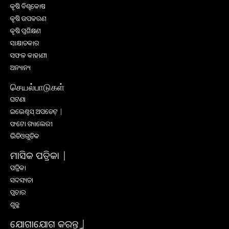
କୃଷି ବିଶ୍ବକୋଷ
କୃଷି ଉପକରଣ
କୃଷି ପ୍ରଶିକ୍ଷଣ
ସାକ୍ଷାତକାର
ସଫଳ କାହାଣୀ
ଅନ୍ୟାନ୍ୟ
செயல்பாடுகள்
ଘଟଣା
ଇଭେଣ୍ଟସ୍ ଅପଡେଟ୍ |
ଫଟୋ ଗ୍ୟାଲେରୀ
ଭିଡିଓଗୁଡିକ
ମାସିକ ପତ୍ରିକା |
ପତ୍ରିକା
ସଦସ୍ୟତା
ପ୍ରଚାର
ଶୁଳ୍କ
ଯୋଗାଯୋଗ କରନ୍ତୁ |