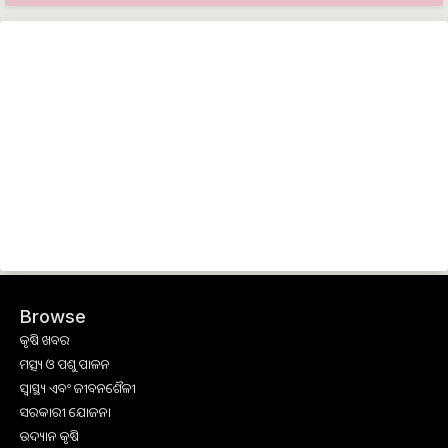
Browse
କୃଷି ଖବର
ମତ୍ସ୍ୟ ଓ ପଶୁ ପାଳନ
ସ୍ୱାସ୍ଥ୍ୟ ଏବଂ ଜୀବନଶୈଳୀ
ସରକାରୀ ଯୋଜନା
ଉଦ୍ୟାନ କୃଷି