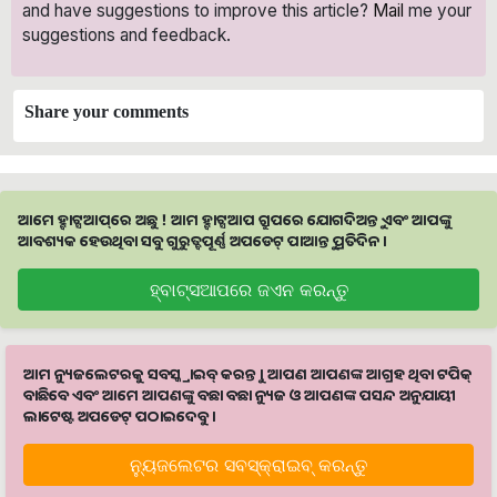
and have suggestions to improve this article?
Mail
me your
suggestions and feedback.
Share your comments
ଆମେ ହ୍ବାଟ୍ସଆପ୍‌ରେ ଅଛୁ ! ଆମ ହ୍ବାଟ୍ସଆପ ଗ୍ରୁପରେ ଯୋଗଦିଅନ୍ତୁ ଏବଂ ଆପଙ୍କୁ
ଆବଶ୍ୟକ ହେଉଥିବା ସବୁ ଗୁରୁତ୍ବପୂର୍ଣ୍ଣ ଅପଡେଟ୍‌ ପାଆନ୍ତୁ ପ୍ରତିଦିନ ।
ହ୍ବାଟ୍ସଆପରେ ଜଏନ କରନ୍ତୁ
ଆମ ନ୍ୟୁଜଲେଟରକୁ ସବସ୍କ୍ରାଇବ୍ କରନ୍ତୁ । ଆପଣ ଆପଣଙ୍କ ଆଗ୍ରହ ଥିବା ଟପିକ୍‌
ବାଛିବେ ଏବଂ ଆମେ ଆପଣଙ୍କୁ ବଛା ବଛା ନ୍ୟୁଜ ଓ ଆପଣଙ୍କ ପସନ୍ଦ ଅନୁଯାୟୀ
ଲାଟେଷ୍ଟ ଅପଡେଟ୍‌ ପଠାଇଦେବୁ ।
ନ୍ୟୁଜଲେଟର ସବସ୍କ୍ରାଇବ୍‌ କରନ୍ତୁ