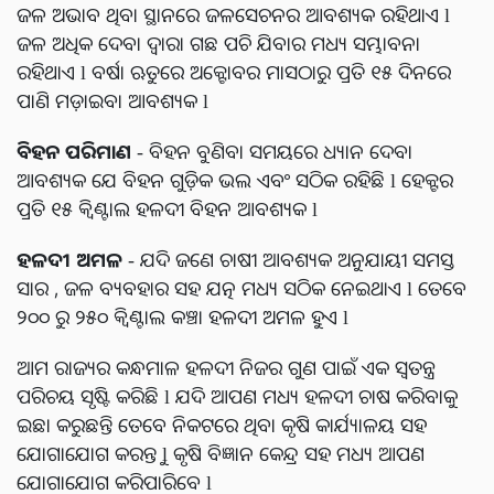
ଜଳ ଅଭାବ ଥିବା ସ୍ଥାନରେ ଜଳସେଚନର ଆବଶ୍ୟକ ରହିଥାଏ l
ଜଳ ଅଧିକ ଦେବା ଦ୍ୱାରା ଗଛ ପଚି ଯିବାର ମଧ୍ୟ ସମ୍ଭାବନା
ରହିଥାଏ l ବର୍ଷା ଋତୁରେ ଅକ୍ଟୋବର ମାସଠାରୁ ପ୍ରତି ୧୫ ଦିନରେ
ପାଣି ମଡ଼ାଇବା ଆବଶ୍ୟକ l
ବିହନ
ପରିମାଣ
- ବିହନ ବୁଣିବା ସମୟରେ ଧ୍ୟାନ ଦେବା
ଆବଶ୍ୟକ ଯେ ବିହନ ଗୁଡ଼ିକ ଭଲ ଏବଂ ସଠିକ ରହିଛି l ହେକ୍ଟର
ପ୍ରତି ୧୫ କ୍ୱିଣ୍ଟାଲ ହଳଦୀ ବିହନ ଆବଶ୍ୟକ l
ହଳଦୀ
ଅମଳ
- ଯଦି ଜଣେ ଚାଷୀ ଆବଶ୍ୟକ ଅନୁଯାୟୀ ସମସ୍ତ
ସାର , ଜଳ ବ୍ୟବହାର ସହ ଯତ୍ନ ମଧ୍ୟ ସଠିକ ନେଇଥାଏ l ତେବେ
୨୦୦ ରୁ ୨୫୦ କ୍ୱିଣ୍ଟାଲ କଞ୍ଚା ହଳଦୀ ଅମଳ ହୁଏ l
ଆମ ରାଜ୍ୟର କନ୍ଧମାଳ ହଳଦୀ ନିଜର ଗୁଣ ପାଇଁ ଏକ ସ୍ୱତନ୍ତ୍ର
ପରିଚୟ ସୃଷ୍ଟି କରିଛି l ଯଦି ଆପଣ ମଧ୍ୟ ହଳଦୀ ଚାଷ କରିବାକୁ
ଇଛା କରୁଛନ୍ତି ତେବେ ନିକଟରେ ଥିବା କୃଷି କାର୍ଯ୍ୟାଳୟ ସହ
ଯୋଗାଯୋଗ କରନ୍ତୁ l କୃଷି ବିଜ୍ଞାନ କେନ୍ଦ୍ର ସହ ମଧ୍ୟ ଆପଣ
ଯୋଗାଯୋଗ କରିପାରିବେ l