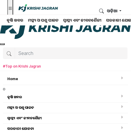
ଓଡ଼ିଆ
କୃଷି ଖବର
ମତ୍ସ୍ୟ ଓ ପଶୁ ପାଳନ
ସ୍ୱାସ୍ଥ୍ୟ ଏବଂ ଜୀବନଶୈଳୀ
ସରକାରୀ ଯୋଜ
#Top on Krishi Jagran
Home
o
କୃଷି ଖବର
ମତ୍ସ୍ୟ ଓ ପଶୁ ପାଳନ
ସ୍ୱାସ୍ଥ୍ୟ ଏବଂ ଜୀବନଶୈଳୀ
କୃଷି ବିଶ୍ବକୋଷ
ସରକାରୀ ଯୋଜନା