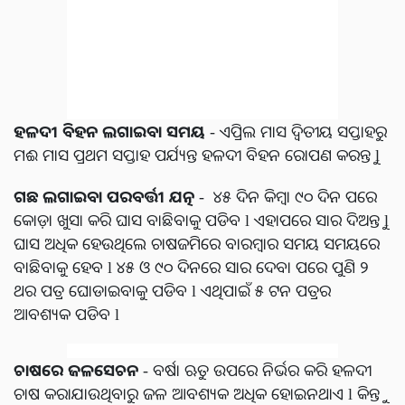
ହଳଦୀ
ବିହନ
ଲଗାଇବା
ସମୟ
- ଏପ୍ରିଲ ମାସ ଦ୍ଵିତୀୟ ସପ୍ତାହରୁ
ମଈ ମାସ ପ୍ରଥମ ସପ୍ତାହ ପର୍ଯ୍ୟନ୍ତ ହଳଦୀ ବିହନ ରୋପଣ କରନ୍ତୁ l
ଗଛ
ଲଗାଇବା
ପରବର୍ତ୍ତୀ
ଯତ୍ନ
- ୪୫ ଦିନ କିମ୍ବା ୯୦ ଦିନ ପରେ
କୋଡ଼ା ଖୁସା କରି ଘାସ ବାଛିବାକୁ ପଡିବ l ଏହାପରେ ସାର ଦିଅନ୍ତୁ l
ଘାସ ଅଧିକ ହେଉଥିଲେ ଚାଷଜମିରେ ବାରମ୍ବାର ସମୟ ସମୟରେ
ବାଛିବାକୁ ହେବ l ୪୫ ଓ ୯୦ ଦିନରେ ସାର ଦେବା ପରେ ପୁଣି ୨
ଥର ପତ୍ର ଘୋଡାଇବାକୁ ପଡିବ l ଏଥିପାଇଁ ୫ ଟନ ପତ୍ରର
ଆବଶ୍ୟକ ପଡିବ l
ଚାଷରେ
ଜଳସେଚନ
- ବର୍ଷା ଋତୁ ଉପରେ ନିର୍ଭର କରି ହଳଦୀ
ଚାଷ କରାଯାଉଥିବାରୁ ଜଳ ଆବଶ୍ୟକ ଅଧିକ ହୋଇନଥାଏ l କିନ୍ତୁ