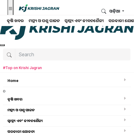
ଓଡ଼ିଆ
କୃଷି ଖବର
ମତ୍ସ୍ୟ ଓ ପଶୁ ପାଳନ
ସ୍ୱାସ୍ଥ୍ୟ ଏବଂ ଜୀବନଶୈଳୀ
ସରକାରୀ ଯୋଜ
#Top on Krishi Jagran
Home
o
କୃଷି ଖବର
ମତ୍ସ୍ୟ ଓ ପଶୁ ପାଳନ
ସ୍ୱାସ୍ଥ୍ୟ ଏବଂ ଜୀବନଶୈଳୀ
କୃଷି ଖବର
ସରକାରୀ ଯୋଜନା