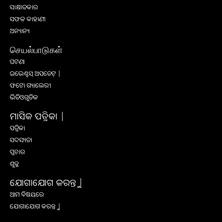
ସାକ୍ଷାତକାର
ସଫଳ କାହାଣୀ
ଅନ୍ୟାନ୍ୟ
செயல்பாடுகள்
ଘଟଣା
ଇଭେଣ୍ଟସ୍ ଅପଡେଟ୍ |
ଫଟୋ ଗ୍ୟାଲେରୀ
ଭିଡିଓଗୁଡିକ
ମାସିକ ପତ୍ରିକା |
ପତ୍ରିକା
ସଦସ୍ୟତା
ପ୍ରଚାର
ଶୁଳ୍କ
ଯୋଗାଯୋଗ କରନ୍ତୁ |
ଆମ ବିଷୟରେ
ଯୋଗାଯୋଗ କରନ୍ତୁ |