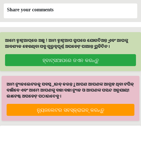
Share your comments
ଆମେ ହ୍ବାଟ୍ସଆପ୍‌ରେ ଅଛୁ ! ଆମ ହ୍ବାଟ୍ସଆପ ଗ୍ରୁପରେ ଯୋଗଦିଅନ୍ତୁ ଏବଂ ଆପଙ୍କୁ
ଆବଶ୍ୟକ ହେଉଥିବା ସବୁ ଗୁରୁତ୍ବପୂର୍ଣ୍ଣ ଅପଡେଟ୍‌ ପାଆନ୍ତୁ ପ୍ରତିଦିନ ।
ହ୍ବାଟ୍ସଆପରେ ଜଏନ କରନ୍ତୁ
ଆମ ନ୍ୟୁଜଲେଟରକୁ ସବସ୍କ୍ରାଇବ୍ କରନ୍ତୁ । ଆପଣ ଆପଣଙ୍କ ଆଗ୍ରହ ଥିବା ଟପିକ୍‌
ବାଛିବେ ଏବଂ ଆମେ ଆପଣଙ୍କୁ ବଛା ବଛା ନ୍ୟୁଜ ଓ ଆପଣଙ୍କ ପସନ୍ଦ ଅନୁଯାୟୀ
ଲାଟେଷ୍ଟ ଅପଡେଟ୍‌ ପଠାଇଦେବୁ ।
ନ୍ୟୁଜଲେଟର ସବସ୍କ୍ରାଇବ୍‌ କରନ୍ତୁ