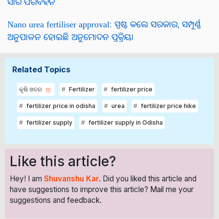
ସାର ପରିବହନ
Nano urea fertiliser approval: ସ୍ପଷ୍ଟ କଲେ ସରକାର, ସମ୍ପୂର୍ଣ୍ଣ
ଅନୁପାଳନ ହୋଇଛି ଅନୁମୋଦନ ପ୍ରକ୍ରିୟା
Related Topics
କୃଷି ଖବର
Fertilizer
fertilizer price
fertilizer price in odisha
urea
fertilizer price hike
fertilizer supply
fertilizer supply in Odisha
Like this article?
Hey! I am
Shuvanshu Kar
. Did you liked this article and
have suggestions to improve this article?
Mail
me your
suggestions and feedback.