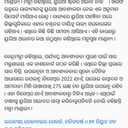
ମାଣ୍ଡଭ୍ୟ । ମନ୍ତ୍ରୀ କହିଥିଲେ, ୟୁରିଆ ଷ୍ଟକର ଅଭାବ ନାହିଁ । ଖରିଫ
ଋତୁରେ ରାଜ୍ୟମାନଙ୍କୁ ୟୁରଆ ଆବଶ୍ୟକତା ନେଇ ଏକ ଅନୁମାନ
ରିପୋର୍ଟ ମାଗିଥାଏ କେନ୍ଦ୍ର । ରାଜ୍ୟରେ ୟୁରିଆ ପହଞ୍ଚିବା ପରେ
ଜିଲ୍ଲାଗୁଡିକରେ ଏହାର ବଣ୍ଟନର ଦାୟିତ୍ବ ରାଜ୍ୟ ସରକାରଙ୍କର
ରହିଥାଏ । ଏଥିରେ କିଛି କିଛି ସମସ୍ୟା ଆସିଥାଏ । ଏହି କାରଣରୁ
ୟୁରିଆ ଅଭାବର କଥା ଉଠୁଥିବା କହିଥିଲେ ମନୁସୁଖ ମାଣ୍ଡବ୍ୟ ।
କେନ୍ଦ୍ରମନ୍ତ୍ରୀ କହିଥିଲେ, ପର୍ଯ୍ୟାପ୍ତ ଆବଶ୍ୟକତା ପୁରଣ ପାଇଁ ସାର
ମନ୍ତ୍ରଣାଳୟ ଏକ ଡାଶବୋର୍ଡ ଗଠନ କରିଛି । ଏଥିରେ ଜିଲ୍ଲା ସ୍ତରରେ
ସାର ବିକ୍ରି, ଉପଲବ୍ଧତା ଓ ଆବଶ୍ୟକତାର ସୂଚନା ଦୈନିକ
ଆଧାରରେ ଉପଲବ୍ଧ ।ଡିସେମ୍ବର 2022 ଯାଏଁ, ଘରୋଇ ଉତ୍ପାଦନ ଓ
ଆମଦାନୀ ମିଶି ପାଖାପାଖି 275 ଲକ୍ଷ ଟନ ୟୁରିଆ ଉପଲବ୍ଧ ରହିବ
। ଏହା ଡିସେମ୍ବର ଯାଏଁ ଆବଶ୍ୟକତାରୁ ଟିକିଏ ଅଧିକ । ଏଥିପାଇଁ
ଚାଷୀଙ୍କୁ ୟୁରିଆ ଅଭାବର ସାମ୍ନା କରିବାକୁପଡିବନି ବୋଲି କହିଛନ୍ତି
ମନ୍ତ୍ରୀ ମାଣ୍ଡଭ୍ୟ ।
ଭାରତୀୟ ରେଳବାଇର ରେକର୍ଡ, ଚଳିତବର୍ଷ ୦.୭୧ ନିୟୁତ ଟନ