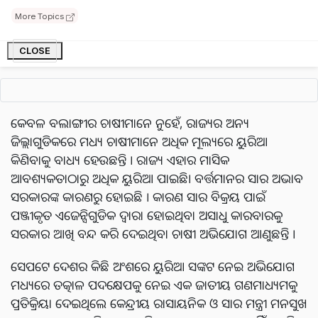
ମେଟ୍ରିକ୍ ଟନ୍ ୟୁରିଆ ମିଳିଛି । ଅତିରିକ୍ତ ଷ୍ଟକ୍ ସତ୍ତ୍ବେ ଚାଷୀମାନେ
More Topics
ସବସିଡିଯୁକ୍ତ ମୂଲ୍ୟ ତୁଳନାରେ ବ୍ୟାଗ ପିଛା 200 ରୁ ଅଧିକ ଟଙ୍କା
CLOSE
ଦେଉଛନ୍ତି।
କେବଳ ବଲାଙ୍ଗୀର ଚାଷୀମାନେ ନୁହେଁ, ରାଜ୍ୟର ଅନ୍ୟ
ଜିଲ୍ଲାଗୁଡିକରେ ମଧ୍ୟ ଚାଷୀମାନେ ଅଧିକ ମୂଲ୍ୟରେ ୟୁରିଆ
କିଣିବାକୁ ବାଧ୍ୟ ହେଉଛନ୍ତି । ରାଜ୍ୟ ଏହାର ମାସିକ
ଆବଶ୍ୟକତାଠାରୁ ଅଧିକ ୟୁରିଆ ପାଇଛି। ବର୍ତ୍ତମାନର ସାର ଅଭାବ
ସରକାରଙ୍କ କାରଣରୁ ହୋଇଛି । କାରଣ ସାର ବିକ୍ରୟ ପାଇଁ
ପଞ୍ଜୀକୃତ ଏଜେନ୍ସିଗୁଡିକ ଦ୍ୱାରା ହୋଇଥିବା ଅସାଧୁ କାରବାରକୁ
ସରକାର ଆଖି ବନ୍ଦ କରି ଦେଇଥିବା ଚାଷୀ ଅଭିଯୋଗ ଆଣୁଛନ୍ତି ।
ସେପଟେ ଦେଶର କିଛି ଅଂଶରେ ୟୁରିଆ ସଙ୍କଟ ନେଇ ଅଭିଯୋଗ
ମଧ୍ୟରେ ତତ୍କାଳ ପଦକ୍ଷେପକୁ ନେଇ ଏକ ଜାତୀୟ ଗଣମାଧ୍ୟମକୁ
ପ୍ରତିକ୍ରିୟା ଦେଇଥିଲେ କେନ୍ଦ୍ରୀୟ ରାସାୟନିକ ଓ ସାର ମନ୍ତ୍ରୀ ମନସୁଖ