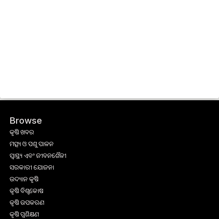
Browse
କୃଷି ଖବର
ମତ୍ସ୍ୟ ଓ ପଶୁ ପାଳନ
ସ୍ୱାସ୍ଥ୍ୟ ଏବଂ ଜୀବନଶୈଳୀ
ସରକାରୀ ଯୋଜନା
ଉଦ୍ୟାନ କୃଷି
କୃଷି ବିଶ୍ବକୋଷ
କୃଷି ଉପକରଣ
କୃଷି ପ୍ରଶିକ୍ଷଣ