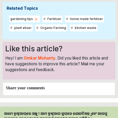
Related Topics
gardening tips
Fertilizer
home made fertiliser
plant elixer
Organic Farming
kitchen waste
Like this article?
Hey! I am
Omkar Mohanty
. Did you liked this article and
have suggestions to improve this article?
Mail
me your
suggestions and feedback.
Share your comments
ଆମେ ହ୍ବାଟ୍ସଆପ୍‌ରେ ଅଛୁ ! ଆମ ହ୍ବାଟ୍ସଆପ ଗ୍ରୁପରେ ଯୋଗଦିଅନ୍ତୁ ଏବଂ ଆପଙ୍କୁ