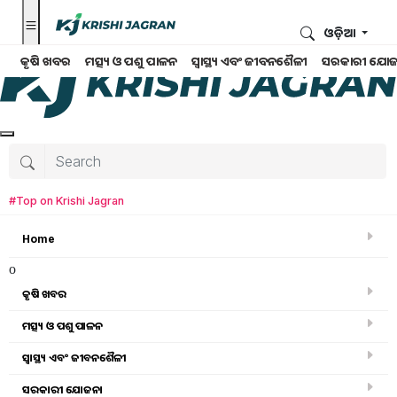
ଓଡ଼ିଆ
କୃଷି ଖବର
ମତ୍ସ୍ୟ ଓ ପଶୁ ପାଳନ
ସ୍ୱାସ୍ଥ୍ୟ ଏବଂ ଜୀବନଶୈଳୀ
ସରକାରୀ ଯୋଜ
#Top on Krishi Jagran
Home
o
କୃଷି ଖବର
ମତ୍ସ୍ୟ ଓ ପଶୁ ପାଳନ
ସ୍ୱାସ୍ଥ୍ୟ ଏବଂ ଜୀବନଶୈଳୀ
ବଗିଚା
ସରକାରୀ ଯୋଜନା