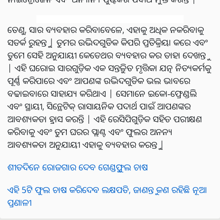
ତେଣୁ, ସାର ବ୍ୟବହାର କରିବାବେଳେ, ଏହାକୁ ଅଧିକ ନକରିବାକୁ
ସତର୍କ ରୁହନ୍ତୁ | ତୁମର ଉଦ୍ଭିଦଗୁଡିକ କିପରି ପ୍ରତିକ୍ରିୟା କରେ ଏବଂ
ତୁମେ ସେହି ଅନୁଯାୟୀ କେତେଥର ବ୍ୟବହାର କର ତାହା ଦେଖନ୍ତୁ
| ଏହି ଘରୋଇ ସାରଗୁଡ଼ିକ ଏକ ସନ୍ତୁଳିତ ମୃତ୍ତିକା ଯତ୍ନ ନିତ୍ୟକର୍ମକୁ
ପୂର୍ଣ୍ଣ କରିପାରେ ଏବଂ ଆପଣଙ୍କ ଉଦ୍ଭିଦଗୁଡିକ ଭଲ ଭାବରେ
ବଢାଇବାରେ ସାହାଯ୍ୟ କରିଥାଏ | ସେମାନେ ଇକୋ-ଫ୍ରେଣ୍ଡଲି
ଏବଂ ସ୍ଥାୟୀ, ସିନ୍ଥେଟିକ୍ ରାସାୟନିକ ପଦାର୍ଥ ପାଇଁ ଆପଣଙ୍କର
ଆବଶ୍ୟକତା ହ୍ରାସ କରନ୍ତି | ଏହି ରେସିପିଗୁଡ଼ିକ ସହିତ ପରୀକ୍ଷଣ
କରିବାକୁ ଏବଂ ତୁମ ଘରର ପ୍ଲାଣ୍ଟ ଏବଂ ଫୁଲର ଅନନ୍ୟ
ଆବଶ୍ୟକତା ଅନୁଯାୟୀ ଏହାକୁ ବ୍ୟବହାର କରନ୍ତୁ |
ଶୀତଦିନେ ରୋଜଗାର ଦେବ ଗେଣ୍ଡୁଫୁଲ ଚାଷ
ଏହି 5ଟି ଫୁଲ ଚାଷ କରିଦେବ ଲକ୍ଷପତି, ଜାଣନ୍ତୁ କଣ ରହିଛି ନୂଆ
ପ୍ରଣାଳୀ