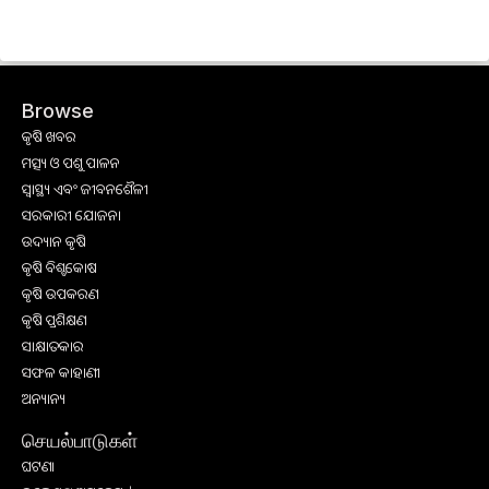
Browse
କୃଷି ଖବର
ମତ୍ସ୍ୟ ଓ ପଶୁ ପାଳନ
ସ୍ୱାସ୍ଥ୍ୟ ଏବଂ ଜୀବନଶୈଳୀ
ସରକାରୀ ଯୋଜନା
ଉଦ୍ୟାନ କୃଷି
କୃଷି ବିଶ୍ବକୋଷ
କୃଷି ଉପକରଣ
କୃଷି ପ୍ରଶିକ୍ଷଣ
ସାକ୍ଷାତକାର
ସଫଳ କାହାଣୀ
ଅନ୍ୟାନ୍ୟ
செயல்பாடுகள்
ଘଟଣା