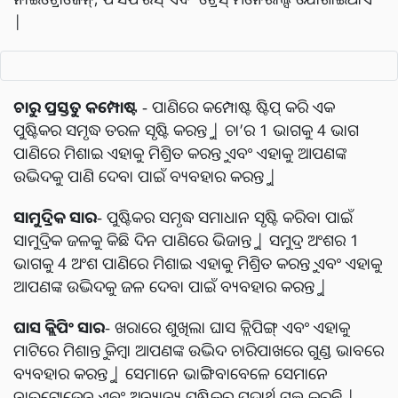
|
ଚାରୁ ପ୍ରସ୍ତୁତ କମ୍ପୋଷ୍ଟ
- ପାଣିରେ କମ୍ପୋଷ୍ଟ ଷ୍ଟିପ୍ କରି ଏକ
ପୁଷ୍ଟିକର ସମୃଦ୍ଧ ତରଳ ସୃଷ୍ଟି କରନ୍ତୁ | ଚା’ର 1 ଭାଗକୁ 4 ଭାଗ
ପାଣିରେ ମିଶାଇ ଏହାକୁ ମିଶ୍ରିତ କରନ୍ତୁ ଏବଂ ଏହାକୁ ଆପଣଙ୍କ
ଉଦ୍ଭିଦକୁ ପାଣି ଦେବା ପାଇଁ ବ୍ୟବହାର କରନ୍ତୁ |
ସାମୁଦ୍ରିକ ସାର
- ପୁଷ୍ଟିକର ସମୃଦ୍ଧ ସମାଧାନ ସୃଷ୍ଟି କରିବା ପାଇଁ
ସାମୁଦ୍ରିକ ଜଳକୁ କିଛି ଦିନ ପାଣିରେ ଭିଜାନ୍ତୁ | ସମୁଦ୍ର ଅଂଶର 1
ଭାଗକୁ 4 ଅଂଶ ପାଣିରେ ମିଶାଇ ଏହାକୁ ମିଶ୍ରିତ କରନ୍ତୁ ଏବଂ ଏହାକୁ
ଆପଣଙ୍କ ଉଦ୍ଭିଦକୁ ଜଳ ଦେବା ପାଇଁ ବ୍ୟବହାର କରନ୍ତୁ |
ଘାସ କ୍ଲିପିଂ ସାର
- ଖରାରେ ଶୁଖିଲା ଘାସ କ୍ଲିପିଙ୍ଗ୍ ଏବଂ ଏହାକୁ
ମାଟିରେ ମିଶାନ୍ତୁ କିମ୍ବା ଆପଣଙ୍କ ଉଦ୍ଭିଦ ଚାରିପାଖରେ ଗୁଣ୍ଡ ଭାବରେ
ବ୍ୟବହାର କରନ୍ତୁ | ସେମାନେ ଭାଙ୍ଗିବାବେଳେ ସେମାନେ
ନାଇଟ୍ରୋଜେନ ଏବଂ ଅନ୍ୟାନ୍ୟ ପୁଷ୍ଟିକର ପଦାର୍ଥ ମୁକ୍ତ କରନ୍ତି |