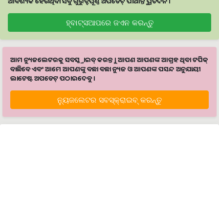
ଆବଶ୍ୟକ ହେଉଥିବା ସବୁ ଗୁରୁତ୍ବପୂର୍ଣ୍ଣ ଅପଡେଟ୍‌ ପାଆନ୍ତୁ ପ୍ରତିଦିନ ।
ହ୍ବାଟ୍ସଆପରେ ଜଏନ କରନ୍ତୁ
ଆମ ନ୍ୟୁଜଲେଟରକୁ ସବସ୍କ୍ରାଇବ୍ କରନ୍ତୁ । ଆପଣ ଆପଣଙ୍କ ଆଗ୍ରହ ଥିବା ଟପିକ୍‌
ବାଛିବେ ଏବଂ ଆମେ ଆପଣଙ୍କୁ ବଛା ବଛା ନ୍ୟୁଜ ଓ ଆପଣଙ୍କ ପସନ୍ଦ ଅନୁଯାୟୀ
ଲାଟେଷ୍ଟ ଅପଡେଟ୍‌ ପଠାଇଦେବୁ ।
ନ୍ୟୁଜଲେଟର ସବସ୍କ୍ରାଇବ୍‌ କରନ୍ତୁ