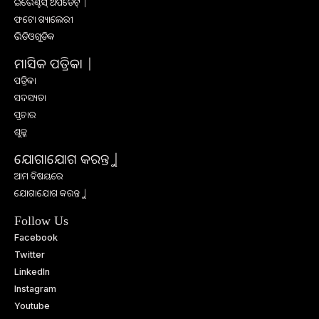
ଇଭେଣ୍ଟସ୍ ଅପଡେଟ୍ |
ଫଟୋ ଗ୍ୟାଲେରୀ
ଭିଡିଓଗୁଡିକ
ମାସିକ ପତ୍ରିକା |
ପତ୍ରିକା
ସଦସ୍ୟତା
ପ୍ରଚାର
ଶୁଳ୍କ
ଯୋଗାଯୋଗ କରନ୍ତୁ |
ଆମ ବିଷୟରେ
ଯୋଗାଯୋଗ କରନ୍ତୁ |
Follow Us
Facebook
Twitter
LinkedIn
Instagram
Youtube