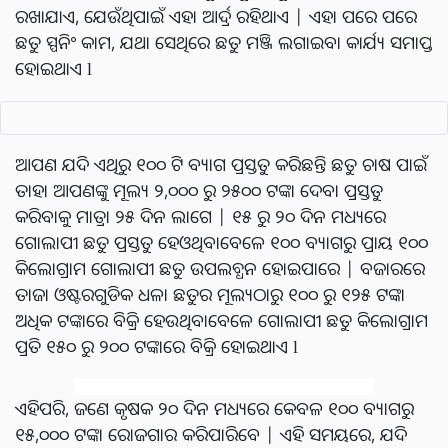
ରଖାଯାଏ, ଯେଉଁଥିପାଇଁ ଏହା ଆର୍ଦ୍ର ରହିଥାଏ | ଏହା ପରେ ପରେ
ଛତୁ ସ୍ପନିଂ କାମ, ଯଥା ସେଥିରେ ଛତୁ ମଞ୍ଜି ଲଗାଇବା କାର୍ଯ୍ୟ ସମାପ୍ତ
ହୋଇଥାଏ l
ଆପଣ ଯଦି ଏଥିରୁ ୧୦୦ ଟି ବ୍ୟାଗ ପ୍ରସ୍ତୁତ କରିଛନ୍ତି ଛତୁ ଚାଷ ପାଇଁ
ତାହା ଆପଣଙ୍କୁ ମୂଲ୍ୟ ୨,୦୦୦ ରୁ ୨୫୦୦ ଟଙ୍କା ଦେବା ପ୍ରସ୍ତୁତ
କରିବାକୁ ମାତ୍ରା ୨୫ ଦିନ ଲାଗେ | ୧୫ ରୁ ୨୦ ଦିନ ମଧ୍ୟରେ
ଗୋଲାପୀ ଛତୁ ପ୍ରସ୍ତୁତ ହେଓଥିବାବେଳେ ୧୦୦ ବ୍ୟାଗରୁ ପ୍ରାୟ ୧୦୦
କିଲୋଗ୍ରାମ ଗୋଲାପୀ ଛତୁ ଉପଲବ୍ଧନ ହୋଇପାରେ | ବଜାରରେ
ତାଜା ଓଷ୍ଟରଗୁଡିକ ଧଳା ଛତୁର ମୂଲ୍ୟଠାରୁ ୧୦୦ ରୁ ୧୨୫ ଟଙ୍କା
ଅଧିକ ଟଙ୍କାରେ ବିକ୍ରି ହେଉଥିବାବେଳେ ଗୋଲାପୀ ଛତୁ କିଲୋଗ୍ରାମ
ପ୍ରତି ୧୫୦ ରୁ ୨୦୦ ଟଙ୍କାରେ ବିକ୍ରି ହୋଇଥାଏ l
ଏହିପରି, ଜଣେ କୃଷକ ୨୦ ଦିନ ମଧ୍ୟରେ କେବଳ ୧୦୦ ବ୍ୟାଗରୁ
୧୫,୦୦୦ ଟଙ୍କା ରୋଜଗାର କରିପାରିବେ | ଏହି ସମୟରେ, ଯଦି