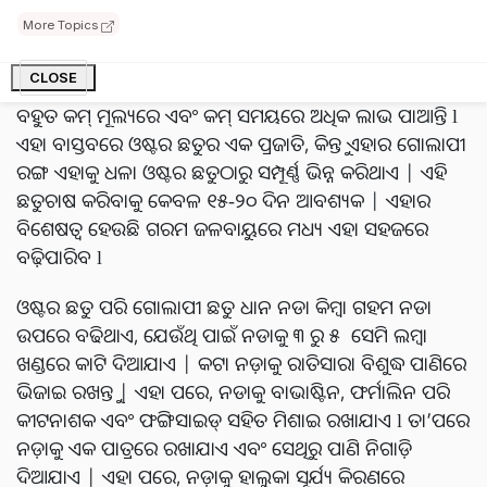
ଏଥିରେ ୩୨ ରୁ ୪୮ ପ୍ରତିଶତ କାର୍ବୋହାଇଡ୍ରେଟ୍ ଏବଂ ୨୦ ରୁ ୨୭
ପ୍ରତିଶତ ପ୍ରୋଟିନ୍ ଥାଏ | ଏଥିରେ କମ୍ ଚର୍ବି ଅଂଶ ଥାଏ,ଯାହା
More Topics
ସ୍ୱାସ୍ଥ୍ୟ ପାଇଁ ବହୁତ ଭଲ ଏବଂ ତେଣୁ ଏହାର ଚାହିଦା ଅଧିକ | ଏହି
CLOSE
କାରଣରୁ, ଛତୁ ଚାଷ କରୁଥିବା କୃଷକ ଏବଂ ମହିଳାଚାଷୀମାନେ
ବହୁତ କମ୍ ମୂଲ୍ୟରେ ଏବଂ କମ୍ ସମୟରେ ଅଧିକ ଲାଭ ପାଆନ୍ତି l
ଏହା ବାସ୍ତବରେ ଓଷ୍ଟର ଛତୁର ଏକ ପ୍ରଜାତି, କିନ୍ତୁ ଏହାର ଗୋଲାପୀ
ରଙ୍ଗ ଏହାକୁ ଧଳା ଓଷ୍ଟର ଛତୁଠାରୁ ସମ୍ପୂର୍ଣ୍ଣ ଭିନ୍ନ କରିଥାଏ | ଏହି
ଛତୁଚାଷ କରିବାକୁ କେବଳ ୧୫-୨୦ ଦିନ ଆବଶ୍ୟକ | ଏହାର
ବିଶେଷତ୍ୱ ହେଉଛି ଗରମ ଜଳବାୟୁରେ ମଧ୍ୟ ଏହା ସହଜରେ
ବଢ଼ିପାରିବ l
ଓଷ୍ଟର ଛତୁ ପରି ଗୋଲାପୀ ଛତୁ ଧାନ ନଡା କିମ୍ବା ଗହମ ନଡା
ଉପରେ ବଢିଥାଏ, ଯେଉଁଥି ପାଇଁ ନଡାକୁ ୩ ରୁ ୫ ସେମି ଲମ୍ବା
ଖଣ୍ଡରେ କାଟି ଦିଆଯାଏ | କଟା ନଡ଼ାକୁ ରାତିସାରା ବିଶୁଦ୍ଧ ପାଣିରେ
ଭିଜାଇ ରଖନ୍ତୁ | ଏହା ପରେ, ନଡାକୁ ବାଭାଷ୍ଟିନ, ଫର୍ମାଲିନ ପରି
କୀଟନାଶକ ଏବଂ ଫଙ୍ଗିସାଇଡ୍ ସହିତ ମିଶାଇ ରଖାଯାଏ l ତା’ପରେ
ନଡ଼ାକୁ ଏକ ପାତ୍ରରେ ରଖାଯାଏ ଏବଂ ସେଥିରୁ ପାଣି ନିଗାଡ଼ି
ଦିଆଯାଏ | ଏହା ପରେ, ନଡ଼ାକୁ ହାଲୁକା ସୂର୍ଯ୍ୟ କିରଣରେ