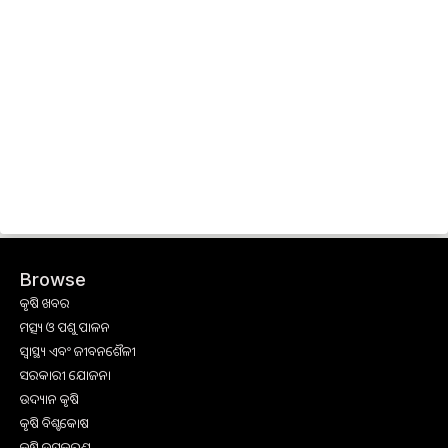
Browse
କୃଷି ଖବର
ମତ୍ସ୍ୟ ଓ ପଶୁ ପାଳନ
ସ୍ୱାସ୍ଥ୍ୟ ଏବଂ ଜୀବନଶୈଳୀ
ସରକାରୀ ଯୋଜନା
ଉଦ୍ୟାନ କୃଷି
କୃଷି ବିଶ୍ବକୋଷ
କୃଷି ଉପକରଣ