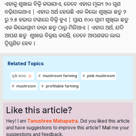
ଏହାକୁ ଶୁଖାଇ ବିକ୍ରି କରାଯାଏ, ତେବେ ଏହାର ମୂଲ୍ୟ ୨୦ ଗୁଣ
ବଢ଼ିଯାଇଥାଏ | ଏହାର ଅର୍ଥ ହେଉଛି ଏକ କିଲୋ ଶୁଖିଲା ଛତୁ ୨
ରୁ ୨.୫ ହଜାର ଟଙ୍କାରେ ବିକ୍ରି ହୁଏ | ପ୍ରାୟ ୧୦୦ ଗ୍ରାମ ଶୁଖିଲା ଛତୁ
ଏକ କିଲୋଗ୍ରାମ ତାଜା ଛତୁ ଠାରୁ ମିଳିଥାଏ | ଏହାର ଅର୍ଥ, ଯଦି
ଆପଣ ଛତୁ ଶୁଖାଇ ବିକ୍ରୟ କରନ୍ତି, ତେବେ ଆପଣଙ୍କର ଲାଭ
ଦ୍ୱିଗୁଣିତ ହେବ l
Related Topics
କୃଷି ଖବର
mushroom farming
pink mushroom
mushroom
profitable farming
Like this article?
Hey! I am
Tanushree Mahapatra
. Did you liked this article
and have suggestions to improve this article?
Mail
me your
suggestions and feedback.