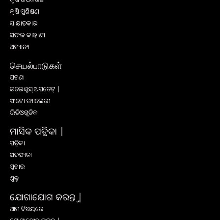
କୃଷି ପ୍ରଶିକ୍ଷଣ
ସାକ୍ଷାତକାର
ସଫଳ କାହାଣୀ
ଅନ୍ୟାନ୍ୟ
செயல்பாடுகள்
ଘଟଣା
ଇଭେଣ୍ଟସ୍ ଅପଡେଟ୍ |
ଫଟୋ ଗ୍ୟାଲେରୀ
ଭିଡିଓଗୁଡିକ
ମାସିକ ପତ୍ରିକା |
ପତ୍ରିକା
ସଦସ୍ୟତା
ପ୍ରଚାର
ଶୁଳ୍କ
ଯୋଗାଯୋଗ କରନ୍ତୁ |
ଆମ ବିଷୟରେ