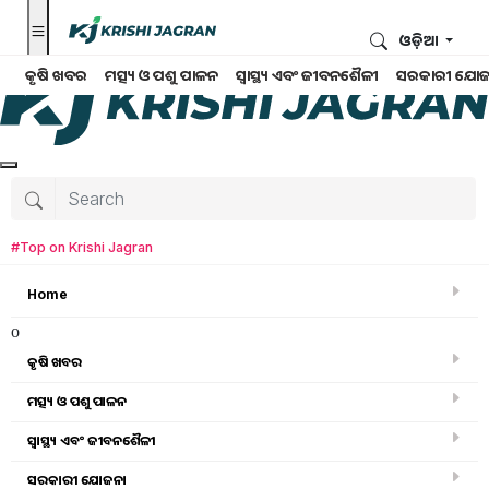
ଓଡ଼ିଆ
କୃଷି ଖବର
ମତ୍ସ୍ୟ ଓ ପଶୁ ପାଳନ
ସ୍ୱାସ୍ଥ୍ୟ ଏବଂ ଜୀବନଶୈଳୀ
ସରକାରୀ ଯୋଜ
#Top on Krishi Jagran
Home
o
କୃଷି ଖବର
ମତ୍ସ୍ୟ ଓ ପଶୁ ପାଳନ
ସ୍ୱାସ୍ଥ୍ୟ ଏବଂ ଜୀବନଶୈଳୀ
କୃଷି ବିଶ୍ବକୋଷ
ସରକାରୀ ଯୋଜନା