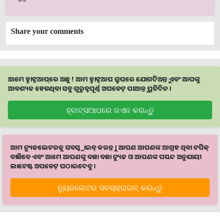
Share your comments
ଆମେ ହ୍ବାଟ୍ସଆପ୍‌ରେ ଅଛୁ ! ଆମ ହ୍ବାଟ୍ସଆପ ଗ୍ରୁପରେ ଯୋଗଦିଅନ୍ତୁ ଏବଂ ଆପଙ୍କୁ
ଆବଶ୍ୟକ ହେଉଥିବା ସବୁ ଗୁରୁତ୍ବପୂର୍ଣ୍ଣ ଅପଡେଟ୍‌ ପାଆନ୍ତୁ ପ୍ରତିଦିନ ।
ହ୍ବାଟ୍ସଆପରେ ଜଏନ କରନ୍ତୁ
ଆମ ନ୍ୟୁଜଲେଟରକୁ ସବସ୍କ୍ରାଇବ୍ କରନ୍ତୁ । ଆପଣ ଆପଣଙ୍କ ଆଗ୍ରହ ଥିବା ଟପିକ୍‌
ବାଛିବେ ଏବଂ ଆମେ ଆପଣଙ୍କୁ ବଛା ବଛା ନ୍ୟୁଜ ଓ ଆପଣଙ୍କ ପସନ୍ଦ ଅନୁଯାୟୀ
ଲାଟେଷ୍ଟ ଅପଡେଟ୍‌ ପଠାଇଦେବୁ ।
ନ୍ୟୁଜଲେଟର ସବସ୍କ୍ରାଇବ୍‌ କରନ୍ତୁ