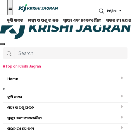
ଓଡ଼ିଆ
କୃଷି ଖବର
ମତ୍ସ୍ୟ ଓ ପଶୁ ପାଳନ
ସ୍ୱାସ୍ଥ୍ୟ ଏବଂ ଜୀବନଶୈଳୀ
ସରକାରୀ ଯୋଜ
#Top on Krishi Jagran
Home
o
କୃଷି ଖବର
ମତ୍ସ୍ୟ ଓ ପଶୁ ପାଳନ
Search for
:
ସ୍ୱାସ୍ଥ୍ୟ ଏବଂ ଜୀବନଶୈଳୀ
mushroom
ସରକାରୀ ଯୋଜନା