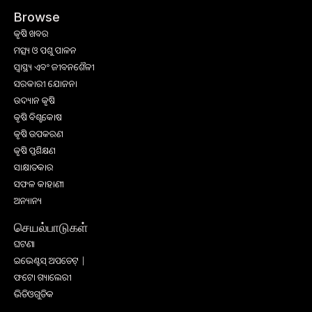
Browse
କୃଷି ଖବର
ମତ୍ସ୍ୟ ଓ ପଶୁ ପାଳନ
ସ୍ୱାସ୍ଥ୍ୟ ଏବଂ ଜୀବନଶୈଳୀ
ସରକାରୀ ଯୋଜନା
ଉଦ୍ୟାନ କୃଷି
କୃଷି ବିଶ୍ବକୋଷ
କୃଷି ଉପକରଣ
କୃଷି ପ୍ରଶିକ୍ଷଣ
ସାକ୍ଷାତକାର
ସଫଳ କାହାଣୀ
ଅନ୍ୟାନ୍ୟ
செயல்பாடுகள்
ଘଟଣା
ଇଭେଣ୍ଟସ୍ ଅପଡେଟ୍ |
ଫଟୋ ଗ୍ୟାଲେରୀ
ଭିଡିଓଗୁଡିକ