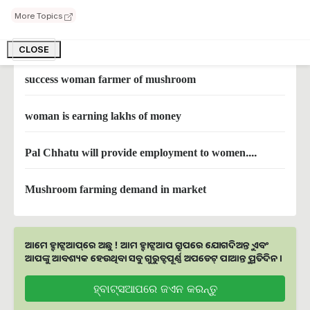
can diabetes patients eat mushrooms
More Topics
Mushroom farming in October
CLOSE
success woman farmer of mushroom
woman is earning lakhs of money
Pal Chhatu will provide employment to women....
Mushroom farming demand in market
ଆମେ ହ୍ବାଟ୍ସଆପ୍‌ରେ ଅଛୁ ! ଆମ ହ୍ବାଟ୍ସଆପ ଗ୍ରୁପରେ ଯୋଗଦିଅନ୍ତୁ ଏବଂ
ଆପଙ୍କୁ ଆବଶ୍ୟକ ହେଉଥିବା ସବୁ ଗୁରୁତ୍ବପୂର୍ଣ୍ଣ ଅପଡେଟ୍‌ ପାଆନ୍ତୁ ପ୍ରତିଦିନ ।
ହ୍ବାଟ୍ସଆପରେ ଜଏନ କରନ୍ତୁ