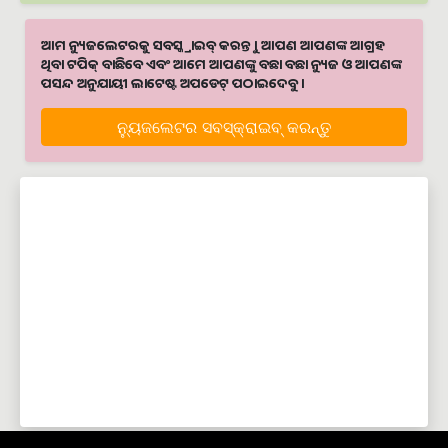
ଆମ ନ୍ୟୁଜଲେଟରକୁ ସବସ୍କ୍ରାଇବ୍ କରନ୍ତୁ । ଆପଣ ଆପଣଙ୍କ ଆଗ୍ରହ
ଥିବା ଟପିକ୍‌ ବାଛିବେ ଏବଂ ଆମେ ଆପଣଙ୍କୁ ବଛା ବଛା ନ୍ୟୁଜ ଓ ଆପଣଙ୍କ
ପସନ୍ଦ ଅନୁଯାୟୀ ଲାଟେଷ୍ଟ ଅପଡେଟ୍‌ ପଠାଇଦେବୁ ।
ନ୍ୟୁଜଲେଟର ସବସ୍କ୍ରାଇବ୍‌ କରନ୍ତୁ