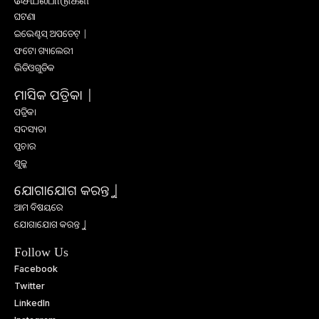
ଘଟଣା
ଇଭେଣ୍ଟସ୍ ଅପଡେଟ୍ |
ଫଟୋ ଗ୍ୟାଲେରୀ
ଭିଡିଓଗୁଡିକ
ମାସିକ ପତ୍ରିକା |
ପତ୍ରିକା
ସଦସ୍ୟତା
ପ୍ରଚାର
ଶୁଳ୍କ
ଯୋଗାଯୋଗ କରନ୍ତୁ |
ଆମ ବିଷୟରେ
ଯୋଗାଯୋଗ କରନ୍ତୁ |
Follow Us
Facebook
Twitter
LinkedIn