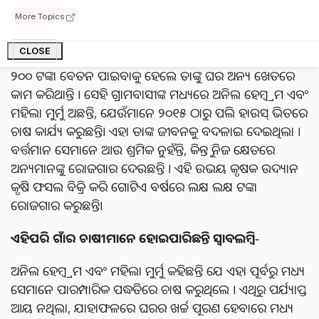
ଖବର ଅନୁଯାୟୀ, ଏହି ଦୁଇଟି ବ୍ଲକରେ ଥିବା ଗାଁର ଅନେକ ଚାଷୀ
ଏବେ ପଲି ହାଉସ୍ ଭିତରେ ଚାଷ ଆରମ୍ଭ କରିଛନ୍ତି। ଏହା ଏହି
More Topics
ଚାଷୀଙ୍କ ଭାଗ୍ୟ ବଦଳାଇ ଦେଇଛି । ଯେତେବେଳେ କି, ଏହି ଗାଁର
CLOSE
କୃଷକମାନେ ପୂର୍ବରୁ ଶ୍ରମିକ ଭାବରେ କାମ କରୁଥିଲେ ।ଦୈନିକ
୨୦୦ ଟଙ୍କା ବେତନ ପାଇବାକୁ ହେଲେ ତାଙ୍କୁ ଘର ଅନ୍ୟ ଖେତରେ
କାମ କରିଥାନ୍ତି । ସେହି ଗ୍ରାମବାସୀଙ୍କ ମଧ୍ୟରେ ଅନିଲ ହେମ୍ବ୍ରମ ଏବଂ
ମହିଲା ମୁର୍ମୁ ଅଛନ୍ତି, ଯେଉଁମାନେ ୨୦୧୫ ଠାରୁ ପଲି ହାଉସ୍ ଭିତରେ
ଚାଷ କାର୍ଯ୍ୟ କରୁଛନ୍ତି। ଏହା ତାଙ୍କ ଜୀବନକୁ ବଦଳାଇ ଦେଇଥିଲା ।
ବର୍ତ୍ତମାନ ସେମାନେ ଆଉ ଶ୍ରମିକ ନୁହଁନ୍ତି, କିନ୍ତୁ ନିଜ କ୍ଷେତରେ
ଅନ୍ୟମାନଙ୍କୁ ରୋଜଗାର ଦେଉଛନ୍ତି । ଏହି ଉଭୟ କୃଷକ ଉଦ୍ୟାନ
କୃଷି ଫସଲ ବିକ୍ରି କରି ଗୋଟିଏ ବର୍ଷରେ ଲକ୍ଷ ଲକ୍ଷ ଟଙ୍କା
ରୋଜଗାର କରୁଛନ୍ତି।
ଏହିପରି
ଗାଁର
ଚାଷୀମାନେ
ହୋଇପାରିଛନ୍ତି ସ୍ୱାବଲମ୍ବି-
ଅନିଲ ହେମ୍ବ୍ରମ ଏବଂ ମହିଲା ମୁର୍ମୁ କହିଛନ୍ତି ଯେ ଏହା ପୂର୍ବରୁ ମଧ୍ୟ
ସେମାନେ ପାରମ୍ପାରିକ ପଦ୍ଧତିରେ ଚାଷ କରୁଥିଲେ । ଏଥିରୁ ପର୍ଯ୍ୟାପ୍ତ
ଆୟ ନଥିଲା, ଯାହାଫଳରେ ଘରର ଖର୍ଚ୍ଚ ପୂରଣ ହେବାରେ ମଧ୍ୟ