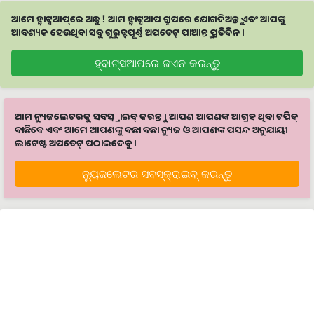
ଆମେ ହ୍ବାଟ୍ସଆପ୍‌ରେ ଅଛୁ ! ଆମ ହ୍ବାଟ୍ସଆପ ଗ୍ରୁପରେ ଯୋଗଦିଅନ୍ତୁ ଏବଂ ଆପଙ୍କୁ
ଆବଶ୍ୟକ ହେଉଥିବା ସବୁ ଗୁରୁତ୍ବପୂର୍ଣ୍ଣ ଅପଡେଟ୍‌ ପାଆନ୍ତୁ ପ୍ରତିଦିନ ।
ହ୍ବାଟ୍ସଆପରେ ଜଏନ କରନ୍ତୁ
ଆମ ନ୍ୟୁଜଲେଟରକୁ ସବସ୍କ୍ରାଇବ୍ କରନ୍ତୁ । ଆପଣ ଆପଣଙ୍କ ଆଗ୍ରହ ଥିବା ଟପିକ୍‌
ବାଛିବେ ଏବଂ ଆମେ ଆପଣଙ୍କୁ ବଛା ବଛା ନ୍ୟୁଜ ଓ ଆପଣଙ୍କ ପସନ୍ଦ ଅନୁଯାୟୀ
ଲାଟେଷ୍ଟ ଅପଡେଟ୍‌ ପଠାଇଦେବୁ ।
ନ୍ୟୁଜଲେଟର ସବସ୍କ୍ରାଇବ୍‌ କରନ୍ତୁ