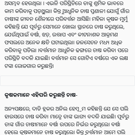
ଅସମ୍ଭବ ହେଉଥିଲା । ଏଭଳି ପରିସ୍ଥିତିରେ ତାଙ୍କୁ ଶ୍ରମିକ ଭାବରେ
କାମ କରିବାକୁ ପଡ଼ୁଥିଲା। କିନ୍ତୁ ଆଧୁନିକ ଚାଷ ପ୍ରଣାଳୀ ଯୋଗୁଁ ଗାଁର
ଚାଷୀଙ୍କ ଜୀବନ ଶୈଳୀରେ ପରିବର୍ତ୍ତନ ଆସିଛି। ମହିଳା କୃଷକ ମୁର୍ମୁ
କହିଛନ୍ତି ଯେ ପୂର୍ବରୁ ସେମାନେ ଖୋଲା ସ୍ଥାନରେ ଚାଷ କରୁଥିଲେ,
ଯେଉଁଥିପାଇଁ ବର୍ଷା, ଝଡ଼, ଉତ୍ତାପ ଏବଂ କୀଟନାଶକ ଆକ୍ରମଣ
ଫସଲରେ ଅନେକ କ୍ଷତି ଘଟାଇଥିଲା। ଜଳସେଚନ ମଧ୍ୟ ଅଧିକ
କରିବାକୁ ପଡିଲା ।ବର୍ତ୍ତମାନ ଆଧୁନିକ ଢଙ୍ଗରେ ଚାଷ କରିବା ପରେ
ପରିସ୍ଥିତି ବଦଳି ଯାଇଛି। ବର୍ତ୍ତମାନ ସେ ଗୋଟିଏ ବର୍ଷରେ ଏକ ଲକ୍ଷ
ଟଙ୍କା ରୋଜଗାର କରୁଛନ୍ତି।
କୃଷକମାନେ
ଏହିପରି
କରୁଛନ୍ତି ଚାଷ-
ଅନ୍ୟପକ୍ଷରେ, ଦାଡି ବ୍ଲକର ଅନିଲ ହେମ୍ବ୍ରମ କହିଛନ୍ତି ଯେ ସେ ପଲି
ହାଉସରେ ଚାଷ କରିବା ମାତ୍ରେ ତାଙ୍କ ଭାଗ୍ୟ ବଦଳି ଯାଇଛି। ପୂର୍ବରୁ
ତାଙ୍କ ଗାଁର ଚାଷୀମାନେ ବର୍ଷା ଉପରେ ନିର୍ଭର କରୁଥିଲେ। ବର୍ଷା
ହେଲେ କୃଷକମାନେ ଚାଷ କରୁଥିଲେ। କିନ୍ତୁ ବର୍ତ୍ତମାନ ଆମେ ପଲି