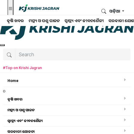
ଓଡ଼ିଆ
କୃଷି ଖବର
ମତ୍ସ୍ୟ ଓ ପଶୁ ପାଳନ
ସ୍ୱାସ୍ଥ୍ୟ ଏବଂ ଜୀବନଶୈଳୀ
ସରକାରୀ ଯୋଜ
#Top on Krishi Jagran
Home
o
କୃଷି ଖବର
ମତ୍ସ୍ୟ ଓ ପଶୁ ପାଳନ
ସ୍ୱାସ୍ଥ୍ୟ ଏବଂ ଜୀବନଶୈଳୀ
କୃଷି ବିଶ୍ବକୋଷ
ସରକାରୀ ଯୋଜନା