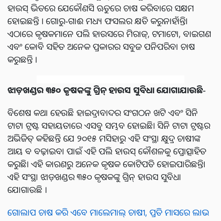
ହାଉସ୍ ଭିତରେ ଯେକୌଣସି ଋତୁରେ ଚାଷ କରିବାରେ ସକ୍ଷମ
ହୋଇଛନ୍ତି । ଗୋରୁ-ଗାଈ ମଧ୍ୟ ଫସଲର କ୍ଷତି କରୁନାହାଁନ୍ତି।
ଏଠାରେ କୃଷକମାନେ ପଲି ହାଉସରେ ମିରାଜ୍, ଟମାଟୋ, ବାଇଗଣ
ଏବଂ କୋବି ସହିତ ଅନେକ ପ୍ରକାରର ସବୁଜ ପନିପରିବା ଚାଷ
କରୁଛନ୍ତି ।
ଝା
ଡ଼ଖଣ୍ଡର
୩୫୦
କୃଷକଙ୍କୁ
ଗ୍ରିନ୍ ହାଉସ
ସୁବିଧା ଯୋଗାଯାଉଛି-
ବିଶେଷ କଥା ହେଉଛି ହାଇଦ୍ରାବାଦର ସଂଗଠନ ଖଟି ଏବଂ ସିନି
ଟାଟା ଟ୍ରଷ୍ଟ ସହାୟତାରେ ଏସବୁ ସମ୍ଭବ ହୋଇଛି। ସିନି ଟାଟା ଟ୍ରଷ୍ଟର
ଅଭିଜିତ୍ କହିଛନ୍ତି ଯେ ୨୦୧୫ ମସିହାରୁ ଏହି ସଂସ୍ଥା କ୍ଷୁଦ୍ର ଚାଷୀଙ୍କ
ଆୟ ବ ବଢ଼ାଇବା ପାଇଁ ଏହି ପଲି ହାଉସ୍ କୌଶଳକୁ ପ୍ରୋତ୍ସାହିତ
କରୁଛି। ଏହି କାରଣରୁ ଅନେକ କୃଷକ କୋଟିପତି ହୋଇପାରିଛନ୍ତି।
ଏହି ସଂସ୍ଥା ଝାଡ଼ଖଣ୍ଡର ୩୫୦ କୃଷକଙ୍କୁ ଗ୍ରିନ୍ ହାଉସ ସୁବିଧା
ଯୋଗାଉଛି ।
ଗୋଲାପ ଚାଷ କରି ଏବେ ମାଲେମାଲ୍ ଚାଷୀ, ପ୍ରତି ମାସରେ ଲାଭ