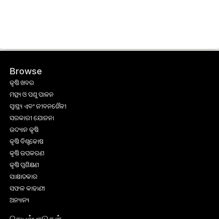
Browse
କୃଷି ଖବର
ମତ୍ସ୍ୟ ଓ ପଶୁ ପାଳନ
ସ୍ୱାସ୍ଥ୍ୟ ଏବଂ ଜୀବନଶୈଳୀ
ସରକାରୀ ଯୋଜନା
ଉଦ୍ୟାନ କୃଷି
କୃଷି ବିଶ୍ବକୋଷ
କୃଷି ଉପକରଣ
କୃଷି ପ୍ରଶିକ୍ଷଣ
ସାକ୍ଷାତକାର
ସଫଳ କାହାଣୀ
ଅନ୍ୟାନ୍ୟ
செயல்பாடுகள்