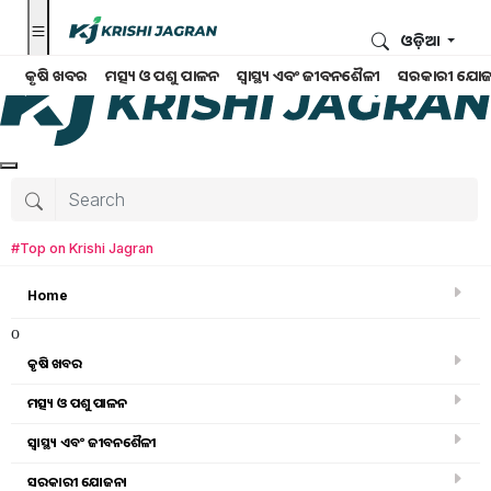
ଓଡ଼ିଆ
କୃଷି ଖବର
ମତ୍ସ୍ୟ ଓ ପଶୁ ପାଳନ
ସ୍ୱାସ୍ଥ୍ୟ ଏବଂ ଜୀବନଶୈଳୀ
ସରକାରୀ ଯୋଜ
#Top on Krishi Jagran
Home
o
କୃଷି ଖବର
ମତ୍ସ୍ୟ ଓ ପଶୁ ପାଳନ
ସ୍ୱାସ୍ଥ୍ୟ ଏବଂ ଜୀବନଶୈଳୀ
ସରକାରୀ ଯୋଜନା