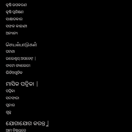
କୃଷି ଉପକରଣ
କୃଷି ପ୍ରଶିକ୍ଷଣ
ସାକ୍ଷାତକାର
ସଫଳ କାହାଣୀ
ଅନ୍ୟାନ୍ୟ
செயல்பாடுகள்
ଘଟଣା
ଇଭେଣ୍ଟସ୍ ଅପଡେଟ୍ |
ଫଟୋ ଗ୍ୟାଲେରୀ
ଭିଡିଓଗୁଡିକ
ମାସିକ ପତ୍ରିକା |
ପତ୍ରିକା
ସଦସ୍ୟତା
ପ୍ରଚାର
ଶୁଳ୍କ
ଯୋଗାଯୋଗ କରନ୍ତୁ |
ଆମ ବିଷୟରେ