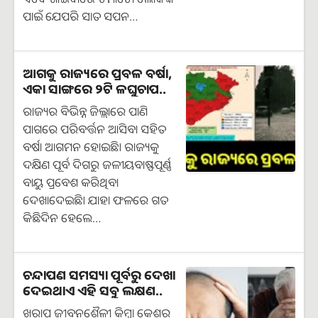
ପାଇଁ ଯେପରି ସାତ ସପନ…
ଆଗକୁ ରାଜ୍ୟରେ ପ୍ରବଳ ବର୍ଷା,
ଏକା ସାଙ୍ଗରେ ୨ଟି ଳଘୁଚାପ..
ରାଜ୍ୟର ବିଭିନ୍ନ ଜିଲ୍ଲାରେ ପାଣି
ପାଗରେ ପରିବର୍ତ୍ତନ ଆସିବା ସହିତ
ବର୍ଷା ଆଗମନ ହୋଇଛି। ରାଜ୍ୟକୁ
ଦକ୍ଷିଣ ପୂର୍ବ ଦିଗରୁ ଜଳୀୟବାଷ୍ଫପୂର୍ଣ୍ଣ
ବାୟୁ ପ୍ରବେଶ କରିଥିବା
ଦେଖାଦେଇଛି। ଯାହା ଫଳରେ ଗତ
କିଛିଦିନ ହେଲେ…
ଚନ୍ଦାପଣ ସମସ୍ୟା ପୂର୍ବରୁ ଦେଖା
ଦେଇଥାଏ ଏହି ସବୁ ଲକ୍ଷଣ..
ଖରାପ ଜୀବନଶୈଳୀ କିମ୍ବା କେଶର