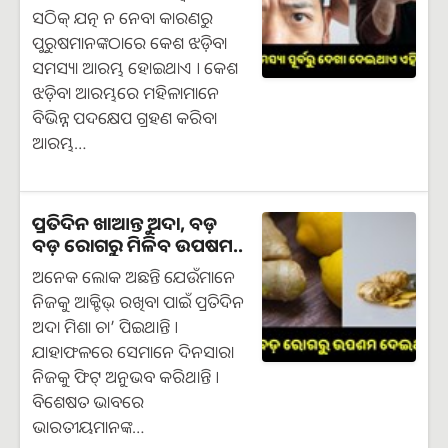
ସଠିକ୍ ଯତ୍ନ ନ ନେବା କାରଣରୁ
ପୁରୁଷମାନଙ୍କଠାରେ କେଶ ଝଡ଼ିବା
ସମସ୍ୟା ଆରମ୍ଭ ହୋଇଥାଏ । କେଶ
ଝଡ଼ିବା ଆରମ୍ଭରେ ମହିଳାମାନେ
ବିଭିନ୍ନ ପଦକ୍ଷେପ ଗ୍ରହଣ କରିବା
ଆରମ୍ଭ…
ପ୍ରତିଦିନ ଖାଆନ୍ତୁ ଅଦା, ବଡ଼
ବଡ଼ ରୋଗରୁ ମିଳିବ ଉପଷମ..
ଅନେକ ଲୋକ ଅଛନ୍ତି ଯେଉଁମାନେ
ନିଜକୁ ଆକ୍ଟିଭ୍ ରଖିବା ପାଇଁ ପ୍ରତିଦିନ
ଅଦା ମିଶା ଚା’ ପିଇଥାନ୍ତି ।
ଯାହାଫଳରେ ସେମାନେ ଦିନସାରା
ନିଜକୁ ଫିଟ୍ ଅନୁଭବ କରିଥାନ୍ତି ।
ବିଶେଷତ ଭାବରେ
ଭାରତୀୟମାନଙ୍କ…