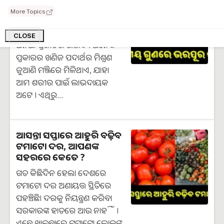
ଜୁଆଣି, ଚାଷ କରି
More Topics
ହୋଇପାରିବେ ଲାଭବାନ...
ଜୁଆଣି ଉଦ୍ଭିଦ ବୁଦା ଆକୃତିର, ଏହା
CLOSE
ଧନିଆ ପ୍ରଜାତିର ଉଦ୍ଭିଦ । ଅନେକ
ପ୍ରକାରର ଖଣିଜ ପଦାର୍ଥର ମିଶ୍ରଣ
ଜୁଆଣି ମଞ୍ଜିରେ ମିଳିଥାଏ, ଯାହା
ଆମ ଶରୀର ପାଇଁ ଲାଭଦାୟକ
ଅଟେ । ଏଥିରୁ…
ଆସନ୍ତା ସପ୍ତାରେ ଆହୁରି ବଢ଼ିବ
ଟମାଟୋ ଦର, ଆପଣଙ୍କ
ସହରରେ କେତେ ?
ଗତ କିଛିଦିନ ହେଲା ଦେଶରେ
ଟମାଟୋ ଦର ଅଣାୟତ୍ତ ସ୍ଥିତିରେ
ପହଞ୍ଚିଛି। ଦରକୁ ନିୟନ୍ତ୍ରଣ କରିବା
ସରକାରଙ୍କ ହାତରେ ଆଉ ନାହିଁ ।
ଏବେ ଖାଇବାରେ ଟମାଟୋ ଲୋକଙ୍କ