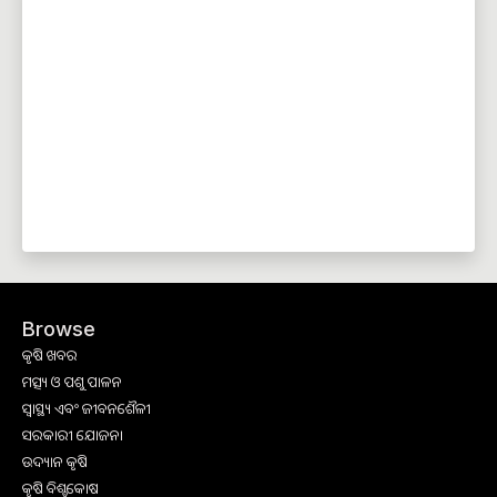
Browse
କୃଷି ଖବର
ମତ୍ସ୍ୟ ଓ ପଶୁ ପାଳନ
ସ୍ୱାସ୍ଥ୍ୟ ଏବଂ ଜୀବନଶୈଳୀ
ସରକାରୀ ଯୋଜନା
ଉଦ୍ୟାନ କୃଷି
କୃଷି ବିଶ୍ବକୋଷ