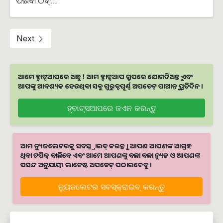
ପିଇବା ଠିକ୍…
Next
ଆମେ ହ୍ବାଟ୍ସଆପ୍‌ରେ ଅଛୁ ! ଆମ ହ୍ବାଟ୍ସଆପ ଗ୍ରୁପରେ ଯୋଗଦିଅନ୍ତୁ ଏବଂ
ଆପଙ୍କୁ ଆବଶ୍ୟକ ହେଉଥିବା ସବୁ ଗୁରୁତ୍ବପୂର୍ଣ୍ଣ ଅପଡେଟ୍‌ ପାଆନ୍ତୁ ପ୍ରତିଦିନ ।
ହ୍ବାଟ୍ସଆପରେ ଜଏନ କରନ୍ତୁ
ଆମ ନ୍ୟୁଜଲେଟରକୁ ସବସ୍କ୍ରାଇବ୍ କରନ୍ତୁ । ଆପଣ ଆପଣଙ୍କ ଆଗ୍ରହ
ଥିବା ଟପିକ୍‌ ବାଛିବେ ଏବଂ ଆମେ ଆପଣଙ୍କୁ ବଛା ବଛା ନ୍ୟୁଜ ଓ ଆପଣଙ୍କ
ପସନ୍ଦ ଅନୁଯାୟୀ ଲାଟେଷ୍ଟ ଅପଡେଟ୍‌ ପଠାଇଦେବୁ ।
ନ୍ୟୁଜଲେଟର ସବସ୍କ୍ରାଇବ୍‌ କରନ୍ତୁ