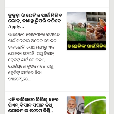
କୁକୁଡ଼ା ଓ ଛେଳିଙ୍କ ପାଇଁ ମିଳିବ
ଲୋନ୍, ଜାଣନ୍ତୁ କିପରି କରିବେ
Apply…
ଭାରତରେ କୃଷକମାନଙ୍କ ସହାୟତା
ପାଇଁ ସରକାର ଅନେକ ଯୋଜନା
ଚଳାଉଛନ୍ତି, ସେଥି ମଧ୍ୟରୁ ଏକ
ଯୋଜନା ହେଉଛି 'ପଶୁ କିସାନ୍
କ୍ରେଡିଟ୍ କାର୍ଟ ଯୋଜନା',
ଯେଉଁଥିରେ କୃଷକମାନେ ପଶୁ
କ୍ରେଡିଟ୍ କାର୍ଡରେ ବିନା
ଗ୍ୟାରେଣ୍ଟିରେ…
ଏହି ତାରିଖରେ ରିଲିଜ୍ ହେବ
ପିଏମ୍ କିସାନ ସମ୍ମାନ ନିଧି
ଯୋଜନାର ୧୪ତମ କିସ୍ତି..