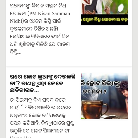
ପ୍ରଧାନମନ୍ତ୍ରୀ କିସାନ ସମ୍ମାନ ନିଧି
ଯୋଜନା (PM Kisan Samman
Nidhi)ର ୧୪ତମ କିସ୍ତି ପାଇଁ
କୃଷକମାନେ ଚିନ୍ତିତ ଅଛନ୍ତି।
ସୋସିଆଲ ମିଡିଆରେ ଦୀର୍ଘ ଦିନ
ଧରି ଶୁଣିବାକୁ ମିଳିଛି ଯେ ୧୪ତମ
କିସ୍ତି…
ଘରେ ଛୋଟ ଛୁଆଙ୍କୁ ଦେଉଛନ୍ତି
ଚା’? ଜାଣନ୍ତୁ ଏହା କେତେ
କ୍ଷତିକାରକ...
ଚା ପିଇବାକୁ କିଏ ପସନ୍ଦ କରେ
ନାହିଁ ? ବିଶେଷକରି ଭାରତରେ
ଅଧିକାଂଶ ଲୋକ ଚା’ ପିଇବାକୁ
ପସନ୍ଦ କରିଥାନ୍ତି, କିନ୍ତୁ ଏଠାରେ ପ୍ରଶ୍ନ
ଉଠୁଛି ଯେ ଛୋଟ ପିଲାମାନେ ଚା’