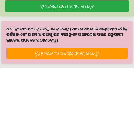
ହ୍ବାଟ୍ସଆପରେ ଜଏନ କରନ୍ତୁ
ଆମ ନ୍ୟୁଜଲେଟରକୁ ସବସ୍କ୍ରାଇବ୍ କରନ୍ତୁ । ଆପଣ ଆପଣଙ୍କ ଆଗ୍ରହ ଥିବା ଟପିକ୍‌
ବାଛିବେ ଏବଂ ଆମେ ଆପଣଙ୍କୁ ବଛା ବଛା ନ୍ୟୁଜ ଓ ଆପଣଙ୍କ ପସନ୍ଦ ଅନୁଯାୟୀ
ଲାଟେଷ୍ଟ ଅପଡେଟ୍‌ ପଠାଇଦେବୁ ।
ନ୍ୟୁଜଲେଟର ସବସ୍କ୍ରାଇବ୍‌ କରନ୍ତୁ