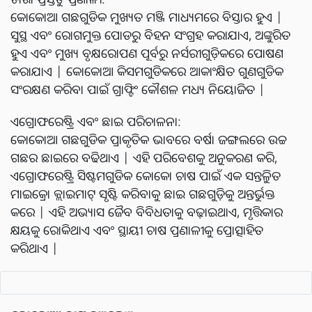
କୋକୋଆ ଗଛଗୁଡିକ ମୁଖ୍ୟତ ମଞ୍ଜି ମାଧ୍ୟମରେ ବିସ୍ତାର ହୁଏ |
ସୁସ୍ଥ ଏବଂ ରୋଗମୁକ୍ତ ପୋଡରୁ ବିହନ ସଂଗ୍ରହ କରାଯାଏ, ଅଙ୍କୁରିତ
ହୁଏ ଏବଂ ମୁଖ୍ୟ ବୃକ୍ଷରୋପଣ ପୂର୍ବରୁ ନର୍ସରୀଗୁଡ଼ିକରେ ପୋଷଣ
କରାଯାଏ | କୋକୋଆ କିସମଗୁଡିକରେ ଆକାଂକ୍ଷିତ ଗୁଣଗୁଡିକ
ସଂରକ୍ଷଣ କରିବା ପାଇଁ ଗ୍ରାଫ୍ଟିଂ କୌଶଳ ମଧ୍ୟ ନିୟୋଜିତ |
ଏଗ୍ରୋଫରେଷ୍ଟ୍ରି ଏବଂ ଛାଇ ପରିଚାଳନା:
କୋକୋଆ ଗଛଗୁଡିକ ପ୍ରାକୃତିକ ଭାବରେ ବର୍ଷା ଜଙ୍ଗଲରେ ଉଚ୍ଚ
ଗଛର ଛାଇରେ ବଢିଥାଏ | ଏହି ପରିବେଶକୁ ଅନୁକରଣ କରି,
ଏଗ୍ରୋଫରେଷ୍ଟ୍ରି ସିଷ୍ଟମଗୁଡିକ କୋକୋ ଚାଷ ପାଇଁ ଏକ ସନ୍ତୁଳିତ
ମାଇକ୍ରୋ କ୍ଲାଇମାଟ୍ ସୃଷ୍ଟି କରିବାକୁ ଛାଇ ଗଛଗୁଡ଼ିକୁ ଅନ୍ତର୍ଭୁକ୍ତ
କରେ | ଏହି ଅଭ୍ୟାସ ଜୈବ ବିବିଧତାକୁ ବଢ଼ାଇଥାଏ, ମୃତ୍ତିକାର
କ୍ଷୟକୁ ରୋକିଥାଏ ଏବଂ ସ୍ଥାୟୀ ଚାଷ ପ୍ରଣାଳୀକୁ ପ୍ରୋତ୍ସାହିତ
କରିଥାଏ |