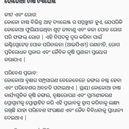
କୋକୋଆ ଚାଷ ଚ୍ୟାଲେଞ୍ଜ
କୀଟ ଏବଂ ରୋଗ:
କୋକୋ ଚାଷ ବିଭିନ୍ନ ଆହ୍ ଚ୍ୟାଲେଞ୍ଜ ର ସମ୍ମୁଖୀନ ହୁଏ, ଯେପରିକି
କୋକୋଆ ଫୁଲିଯାଇଥିବା ଶୁଟ୍ ଜୀବାଣୁ ଏବଂ କଳା ପୋଡ ରୋଗ
ପରି ଫଙ୍ଗଲ୍ ରୋଗ | ଏହି ବିପଦକୁ ଦୂର କରିବା ପାଇଁ
ଇଣ୍ଟିଗ୍ରେଟେଡ୍ ପୋକ ପରିଚାଳନା (ଆଇପିଏମ୍) ରଣନୀତି, ରୋଗ
ପ୍ରତିରୋଧକ ପ୍ରକାର ଏବଂ ଜୈବିକ କୃଷି ପ୍ରଣାଳୀ ପ୍ରୟୋଗ
କରାଯାଏ |
ପରିବେଶ ପ୍ରଭାବ:
କୋକୋଆ ବୃକ୍ଷର ସମ୍ପ୍ରସାରଣ ବେଳେବେଳେ ଜଙ୍ଗଲ ନଷ୍ଟ ହେବା
ଏବଂ ପରିବେଶର ଅବନତି ଘଟାଇଥାଏ | ସ୍ଥାୟୀ କୋକୋଆ ଚାଷ
କାର୍ଯ୍ୟଗୁଡିକ କୃଷି ଜଙ୍ଗଲ, ବୃକ୍ଷରୋପଣ ଏବଂ ପ୍ରମାଣୀକରଣ
ପ୍ରୋଗ୍ରାମକୁ ପ୍ରୋତ୍ସାହିତ କରି ଏହି ପ୍ରଭାବକୁ ହ୍ରାସ କରିବାକୁ ଲକ୍ଷ୍ୟ
ରଖିଛି ଯାହା ପରିବେଶ ସଂରକ୍ଷଣ ଏବଂ ଜୈବ ବିବିଧତାକୁ ପ୍ରାଧାନ୍ୟ
ଦେଇଥାଏ |