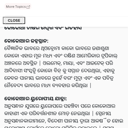
ଚକୋଲେଟର କର୍ମଶାଳା ପର୍ଯ୍ୟନ୍ତ କୋକୋ ଯାତ୍ରାକୁ ଅନୁସନ୍ଧାନ
More Topics
କରିବା |
CLOSE
କୋକୋଆ ଚାଷର ଉତ୍ପତ୍ତି ଏବଂ ଇତିହାସ
କୋକୋଆର ଜନ୍ମସ୍ଥାନ:
ବୈଜ୍ଞାନିକ ଭାବରେ ଥିଓବ୍ରୋମା କାକୋ ଭାବରେ ଜଣାଶୁଣା
କୋକୋ ଏହାର ମୂଳ ମଧ୍ୟ ଏବଂ ଦକ୍ଷିଣ ଆମେରିକାର ଟ୍ରପିକାଲ୍
ଅଞ୍ଚଳରେ ଅବସ୍ଥିତ | ଓଲମେକ୍, ମାୟା, ଏବଂ ଆଜଟେକ୍ ପରି
ଆଦିବାସୀ ସଂସ୍କୃତି କୋକୋ ବିନ୍ କୁ ସମ୍ମାନ ଦେଉଥିଲା, ଏହାକୁ
କେବଳ ପାନୀୟ ଭାବରେ ନୁହେଁ ବରଂ ମୁଦ୍ରା ଏବଂ ଏକ ପବିତ୍ର
ନୈବେଦ୍ୟ ଭାବରେ ମଧ୍ୟ ବ୍ୟବହାର କରିଥିଲା |
କୋକୋଆର ୟୁରୋପୀୟ ଯାତ୍ରା:
ଅନୁସନ୍ଧାନ ଯୁଗରେ ୟୁରୋପରେ ପହଞ୍ଚିବା ପରେ କୋକୋଆର
କାହାଣୀ ଏକ ପରିବର୍ତ୍ତନଶୀଳ ମୋଡ଼ ନେଇଥିଲା | ସ୍ପେନୀୟ
ଅନୁସନ୍ଧାନକାରୀମାନେ, ବିଦେଶୀ ପାନୀୟ ଦ୍ୱାରା ଆକର୍ଷିତ ହୋଇ
ୟୁରୋପୀୟ କୋର୍ଟରେ କୋକୋ ପରିଚିତ କରାଇଲେ | ସମୟ