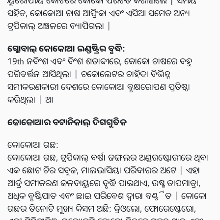
ସହିତ, କୋକୋଆ ଚାଷ ଆଫ୍ରିକା ଏବଂ ଏସିଆ ସମେତ ଅନ୍ୟ
ଟ୍ରପିକାଲ୍ ଅଞ୍ଚଳରେ ବ୍ୟାପିଗଲା |
ଗ୍ଲୋବାଲ୍ କୋକୋଆ ଇଣ୍ଡଷ୍ଟ୍ରିର ବୃଦ୍ଧି:
19th ନବିଂଶ ଏବଂ ବିଂଶ ଶତାବ୍ଦୀରେ, କୋକୋ ଚାଷରେ ବହୁ
ପରିବର୍ତ୍ତନ ଆସିଥିଲା | ଚକୋଲେଟର ଚାହିଦା ବିଭିନ୍ନ
ସମୀକରଣକାରୀ ଦେଶରେ କୋକୋଆ ବୃକ୍ଷରୋପଣ ପ୍ରତିଷ୍ଠା
କରିଥିଲା | ଆ
କୋକୋଆର ବଟାନିକାଲ୍ ଦିଗଗୁଡିକ
କୋକୋଆ ଗଛ:
କୋକୋଆ ଗଛ, ଟ୍ରପିକାଲ୍ ବର୍ଷା ଜଙ୍ଗଲର ଅଣ୍ଡରଷ୍ଟୋରୀରେ ଥିବା
ଏକ ଛୋଟ ଚିର ସବୁଜ, ମାଲଭାସିୟା ପରିବାରର ଅଟେ | ଏହା
ଆର୍ଦ୍ର ସମୀକରଣ ଜଳବାୟୁରେ ବୃଦ୍ଧି ପାଇଥାଏ, ଉଷ୍ମ ତାପମାତ୍ରା,
ଅଧିକ ବୃଷ୍ଟିପାତ ଏବଂ ଛାଇ ପରିବେଶ ଦ୍ୱାରା ବର୍ଣ୍ଣିତ | କୋକୋ
ଗଛର ତିନୋଟି ମୁଖ୍ୟ କିସମ ଅଛି: କ୍ରିଓଲୋ, ଫୋରେଷ୍ଟେରୋ,