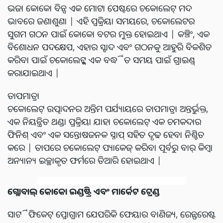
ଭଜା କୋକୋ ବିନ୍ସ ଏକ ମୋଟା ପେଷ୍ଟରେ ଚକୋଲେଟ୍ ମଦ
ଭାବରେ ଜଣାଶୁଣା | ଏହି ପ୍ରକ୍ରିୟା ସମୟରେ, ଚକୋଲେଟର
ସୁଗମ ଗଠନ ପାଇଁ କୋକୋ ବଟର ମୁକ୍ତ ହୋଇଥାଏ | କଞ୍ଚିଂ, ଏକ
ବିଶୋଧନ ପଦକ୍ଷେପ, ଏହାର ସ୍ବାଦ ଏବଂ ଗଠନକୁ ଆହୁରି ବିକଶିତ
କରିବା ପାଇଁ ଚକୋଲେଟ୍କୁ ଏକ ବର୍ଦ୍ଧିତ ସମୟ ପାଇଁ ଗ୍ରାଇଣ୍ଡ୍
କରାଯାଇଥାଏ |
ତାପମାତ୍ରା
ଚକୋଲେଟ୍ ଉତ୍ପାଦନର ଅନ୍ତିମ ପର୍ଯ୍ୟାୟରେ ତାପମାତ୍ରା ଅନ୍ତର୍ଭୁକ୍ତ,
ଏକ ନିୟନ୍ତ୍ରିତ ଥଣ୍ଡା ପ୍ରକ୍ରିୟା ଯାହା ଚକୋଲେଟ୍ ଏକ ଚମକଦାର
ଫିନିଶ୍ ଏବଂ ଏକ ସନ୍ତୋଷଜନକ ସ୍ନାପ୍ ସହିତ ଦୃଢ ହେବା ନିଶ୍ଚିତ
କରେ | ତାପରେ ଚକୋଲେଟ୍ ପ୍ୟାକେଜ୍ କରିବା ପୂର୍ବରୁ ବାର୍ କିମ୍ବା
ଅନ୍ୟାନ୍ୟ ଇଚ୍ଛାକୃତ ଫର୍ମରେ ତିଆରି ହୋଇଥାଏ |
ଗ୍ଲୋବାଲ୍ କୋକୋ ଇଣ୍ଡଷ୍ଟ୍ରି ଏବଂ ମାର୍କେଟ ଟ୍ରେଣ୍ଡ
ସାର୍ଟିଫିକେଟ୍ ପ୍ରୋଗ୍ରାମ ଯେପରିକି ଫେୟାର ବାଣିଜ୍ୟ, ରେନ୍ଫରେଷ୍ଟ