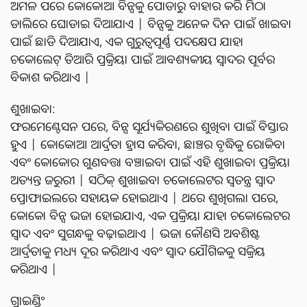
ଅମଳ ପରେ କୋକୋଆ ବିନ୍ସକୁ ପୋଡାରୁ ବାହାର କରି ମିଠା
ଡାଲିରେ ଘୋଡାଇ ଦିଆଯାଏ | ବିନ୍ସକୁ ଅନେକ ଦିନ ପାଇଁ ଖାଇବା
ପାଇଁ ଛାଡି ଦିଆଯାଏ, ଏକ ଗୁରୁତ୍ୱପୂର୍ଣ୍ଣ ପଦକ୍ଷେପ ଯାହା
ଚକୋଲେଟ୍ ତିଆରି ପ୍ରକ୍ରିୟା ପାଇଁ ଆବଶ୍ୟକୀୟ ସ୍ୱାଦର ପୂର୍ବର
ବିକାଶ କରିଥାଏ |
ଶୁଖାଇବା:
ଫରମେଣ୍ଟେସନ ପରେ, ବିନ୍ସ ସୂର୍ଯ୍ୟକିରଣରେ ଶୁଖିବା ପାଇଁ ବିସ୍ତାର
ହୁଏ | କୋକୋଆ ଆର୍ଦ୍ରତା ହ୍ରାସ କରିବା, ଛାଞ୍ଚର ବୃଦ୍ଧିକୁ ରୋକିବା
ଏବଂ କୋକୋର ଗୁଣବତ୍ତା ବଞ୍ଚାଇବା ପାଇଁ ଏହି ଶୁଖାଇବା ପ୍ରକ୍ରିୟା
ଅତ୍ୟନ୍ତ ଜରୁରୀ | ସଠିକ୍ ଶୁଖାଇବା ଚକୋଲେଟର ସ୍ୱତନ୍ତ୍ର ସ୍ୱାଦ
ପ୍ରୋଫାଇଲରେ ସହାୟକ ହୋଇଥାଏ | ଥରେ ଶୁଖିଗଲା ପରେ,
କୋକୋ ବିନ୍ସ ଭଜା ହୋଇଯାଏ, ଏକ ପ୍ରକ୍ରିୟା ଯାହା ଚକୋଲେଟର
ସ୍ୱାଦ ଏବଂ ସୁଗନ୍ଧକୁ ବଢ଼ାଇଥାଏ | ଭଜା କୌଣସି ଅବଶିଷ୍ଟ
ଆର୍ଦ୍ରତାକୁ ମଧ୍ୟ ଦୂର କରିଥାଏ ଏବଂ ସ୍ୱାଦ ଯୌଗିକକୁ ସକ୍ରିୟ
କରିଥାଏ |
ଗ୍ରାଇଣ୍ଡିଂ