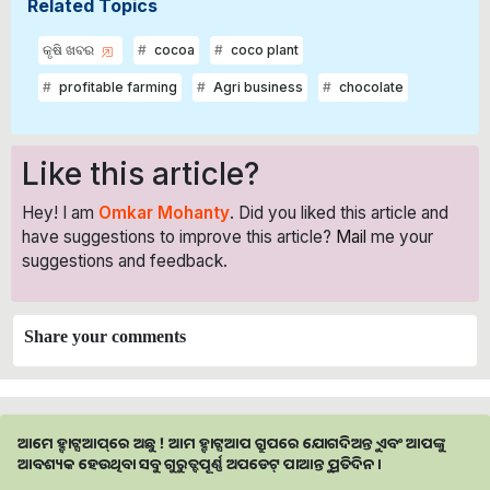
Related Topics
କୃଷି ଖବର
cocoa
coco plant
profitable farming
Agri business
chocolate
Like this article?
Hey! I am
Omkar Mohanty
. Did you liked this article and
have suggestions to improve this article?
Mail
me your
suggestions and feedback.
Share your comments
ଆମେ ହ୍ବାଟ୍ସଆପ୍‌ରେ ଅଛୁ ! ଆମ ହ୍ବାଟ୍ସଆପ ଗ୍ରୁପରେ ଯୋଗଦିଅନ୍ତୁ ଏବଂ ଆପଙ୍କୁ
ଆବଶ୍ୟକ ହେଉଥିବା ସବୁ ଗୁରୁତ୍ବପୂର୍ଣ୍ଣ ଅପଡେଟ୍‌ ପାଆନ୍ତୁ ପ୍ରତିଦିନ ।