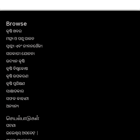
Browse
କୃଷି ଖବର
ମତ୍ସ୍ୟ ଓ ପଶୁ ପାଳନ
ସ୍ୱାସ୍ଥ୍ୟ ଏବଂ ଜୀବନଶୈଳୀ
ସରକାରୀ ଯୋଜନା
ଉଦ୍ୟାନ କୃଷି
କୃଷି ବିଶ୍ବକୋଷ
କୃଷି ଉପକରଣ
କୃଷି ପ୍ରଶିକ୍ଷଣ
ସାକ୍ଷାତକାର
ସଫଳ କାହାଣୀ
ଅନ୍ୟାନ୍ୟ
செயல்பாடுகள்
ଘଟଣା
ଇଭେଣ୍ଟସ୍ ଅପଡେଟ୍ |