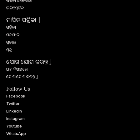
ଫଟୋ ଗ୍ୟାଲେରୀ
ଭିଡିଓଗୁଡିକ
ମାସିକ ପତ୍ରିକା |
ପତ୍ରିକା
ସଦସ୍ୟତା
ପ୍ରଚାର
ଶୁଳ୍କ
ଯୋଗାଯୋଗ କରନ୍ତୁ |
ଆମ ବିଷୟରେ
ଯୋଗାଯୋଗ କରନ୍ତୁ |
Follow Us
Facebook
Twitter
LinkedIn
Instagram
Youtube
WhatsApp