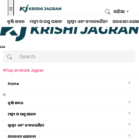
ଓଡ଼ିଆ
କୃଷି ଖବର
ମତ୍ସ୍ୟ ଓ ପଶୁ ପାଳନ
ସ୍ୱାସ୍ଥ୍ୟ ଏବଂ ଜୀବନଶୈଳୀ
ସରକାରୀ ଯୋଜ
#Top on Krishi Jagran
Home
o
କୃଷି ଖବର
ମତ୍ସ୍ୟ ଓ ପଶୁ ପାଳନ
ସ୍ୱାସ୍ଥ୍ୟ ଏବଂ ଜୀବନଶୈଳୀ
କୃଷି ବିଶ୍ବକୋଷ
ସରକାରୀ ଯୋଜନା