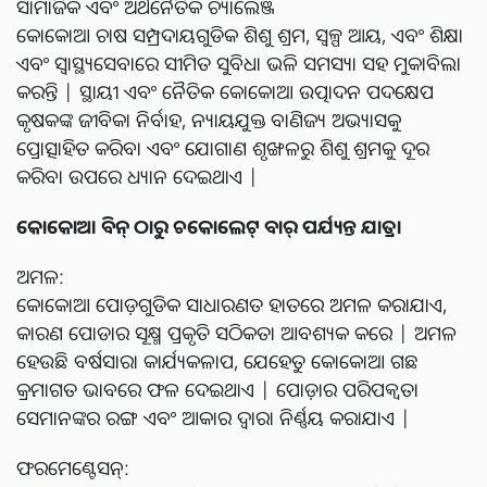
ସାମାଜିକ ଏବଂ ଅର୍ଥନୈତିକ ଚ୍ୟାଲେଞ୍ଜ
କୋକୋଆ ଚାଷ ସମ୍ପ୍ରଦାୟଗୁଡିକ ଶିଶୁ ଶ୍ରମ, ସ୍ୱଳ୍ପ ଆୟ, ଏବଂ ଶିକ୍ଷା
ଏବଂ ସ୍ୱାସ୍ଥ୍ୟସେବାରେ ସୀମିତ ସୁବିଧା ଭଳି ସମସ୍ୟା ସହ ମୁକାବିଲା
କରନ୍ତି | ସ୍ଥାୟୀ ଏବଂ ନୈତିକ କୋକୋଆ ଉତ୍ପାଦନ ପଦକ୍ଷେପ
କୃଷକଙ୍କ ଜୀବିକା ନିର୍ବାହ, ନ୍ୟାୟଯୁକ୍ତ ବାଣିଜ୍ୟ ଅଭ୍ୟାସକୁ
ପ୍ରୋତ୍ସାହିତ କରିବା ଏବଂ ଯୋଗାଣ ଶୃଙ୍ଖଳରୁ ଶିଶୁ ଶ୍ରମକୁ ଦୂର
କରିବା ଉପରେ ଧ୍ୟାନ ଦେଇଥାଏ |
କୋକୋଆ ବିନ୍ ଠାରୁ ଚକୋଲେଟ୍ ବାର୍ ପର୍ଯ୍ୟନ୍ତ ଯାତ୍ରା
ଅମଳ:
କୋକୋଆ ପୋଡ଼ଗୁଡିକ ସାଧାରଣତ ହାତରେ ଅମଳ କରାଯାଏ,
କାରଣ ପୋଡାର ସୂକ୍ଷ୍ମ ପ୍ରକୃତି ସଠିକତା ଆବଶ୍ୟକ କରେ | ଅମଳ
ହେଉଛି ବର୍ଷସାରା କାର୍ଯ୍ୟକଳାପ, ଯେହେତୁ କୋକୋଆ ଗଛ
କ୍ରମାଗତ ଭାବରେ ଫଳ ଦେଇଥାଏ | ପୋଡ଼ାର ପରିପକ୍ୱତା
ସେମାନଙ୍କର ରଙ୍ଗ ଏବଂ ଆକାର ଦ୍ୱାରା ନିର୍ଣ୍ଣୟ କରାଯାଏ |
ଫରମେଣ୍ଟେସନ୍: