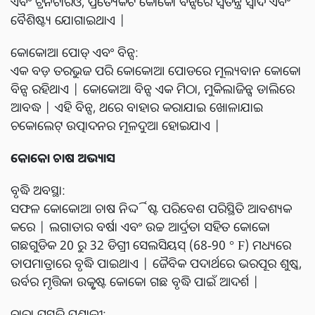
ଏବଂ ଟ୍ରିନିଟାରିଓ, ପ୍ରତ୍ୟେକଟି କୋକୋ ବିନ୍ସରେ ସ୍ୱତନ୍ତ୍ର ସ୍ୱାଦ ଏବଂ
ବୈଶିଷ୍ଟ୍ୟ ଯୋଗାଇଥାଏ |
କୋକୋଆ ପୋଡ୍ ଏବଂ ବିନ୍ସ:
ଏକ ବଡ଼ ତରଭୁଜ ପରି କୋକୋଆ ପୋଡରେ ମୂଲ୍ୟବାନ କୋକୋ
ବିନ୍ସ ରହିଥାଏ | କୋକୋଆ ବିନ୍ସ ଏକ ମିଠା, ମୁକିଲାଜିନ୍ସ୍ ଡାଲିରେ
ଆବଦ୍ଧ | ଏହି ବିନ୍ସ, ଥରେ ବାହାର କରାଯାଇ ଖୋଳାଯାଇ
ଚକୋଲେଟ୍ ଉତ୍ପାଦନର ମୂଳଦୁଆ ହୋଇଯାଏ |
କୋକୋ ଚାଷ ଅଭ୍ୟାସ
ବୃଦ୍ଧି ଅବସ୍ଥା:
ସଫଳ କୋକୋଆ ଚାଷ ନିର୍ଦ୍ଦିଷ୍ଟ ପରିବେଶ ପରିସ୍ଥିତି ଆବଶ୍ୟକ
କରେ | ଲଗାତାର ବର୍ଷା ଏବଂ ଉଚ୍ଚ ଆର୍ଦ୍ରତା ସହିତ କୋକୋ
ଗଛଗୁଡିକ 20 ରୁ 32 ଡିଗ୍ରୀ ସେଲସିୟସ୍ (68-90 ° F) ମଧ୍ୟରେ
ତାପମାତ୍ରାରେ ବୃଦ୍ଧି ପାଇଥାଏ | ଜୈବିକ ପଦାର୍ଥରେ ଭରପୂର ଶୁଷ୍କ,
ଉର୍ବର ମୃତ୍ତିକା ଉତ୍କୃଷ୍ଟ କୋକୋ ଗଛ ବୃଦ୍ଧି ପାଇଁ ଆଦର୍ଶ |
ଚାରା ପ୍ରସ୍ତୁତି ପ୍ରଣାଳୀ: