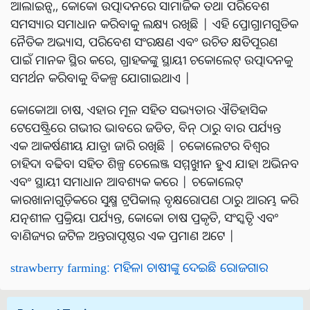
ଆଲାଇନ୍ସ,, କୋକୋ ଉତ୍ପାଦନରେ ସାମାଜିକ ତଥା ପରିବେଶ
ସମସ୍ୟାର ସମାଧାନ କରିବାକୁ ଲକ୍ଷ୍ୟ ରଖିଛି | ଏହି ପ୍ରୋଗ୍ରାମଗୁଡିକ
ନୈତିକ ଅଭ୍ୟାସ, ପରିବେଶ ସଂରକ୍ଷଣ ଏବଂ ଉଚିତ କ୍ଷତିପୂରଣ
ପାଇଁ ମାନକ ସ୍ଥିର କରେ, ଗ୍ରାହକଙ୍କୁ ସ୍ଥାୟୀ ଚକୋଲେଟ୍ ଉତ୍ପାଦନକୁ
ସମର୍ଥନ କରିବାକୁ ବିକଳ୍ପ ଯୋଗାଇଥାଏ |
କୋକୋଆ ଚାଷ, ଏହାର ମୂଳ ସହିତ ସଭ୍ୟତାର ଐତିହାସିକ
ଟେପେଷ୍ଟ୍ରିରେ ଗଭୀର ଭାବରେ ଜଡିତ, ବିନ୍ ଠାରୁ ବାର ପର୍ଯ୍ୟନ୍ତ
ଏକ ଆକର୍ଷଣୀୟ ଯାତ୍ରା ଜାରି ରଖିଛି | ଚକୋଲେଟର ବିଶ୍ୱର
ଚାହିଦା ବଢିବା ସହିତ ଶିଳ୍ପ ଚେଲେଞ୍ଜ ସମ୍ମୁଖୀନ ହୁଏ ଯାହା ଅଭିନବ
ଏବଂ ସ୍ଥାୟୀ ସମାଧାନ ଆବଶ୍ୟକ କରେ | ଚକୋଲେଟ୍
କାରଖାନାଗୁଡ଼ିକରେ ସୁକ୍ଷ୍ମ ଟ୍ରପିକାଲ୍ ବୃକ୍ଷରୋପଣ ଠାରୁ ଆରମ୍ଭ କରି
ଯତ୍ନଶୀଳ ପ୍ରକ୍ରିୟା ପର୍ଯ୍ୟନ୍ତ, କୋକୋ ଚାଷ ପ୍ରକୃତି, ସଂସ୍କୃତି ଏବଂ
ବାଣିଜ୍ୟର ଜଟିଳ ଅନ୍ତରାପୃଷ୍ଠର ଏକ ପ୍ରମାଣ ଅଟେ |
strawberry farming: ମହିଳା ଚାଷୀଙ୍କୁ ଦେଇଛି ରୋଜଗାର