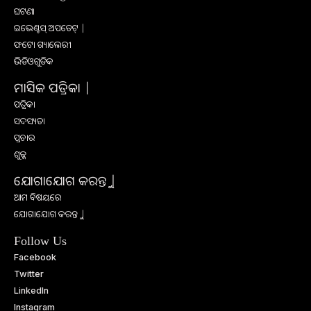
ଘଟଣା
ଇଭେଣ୍ଟସ୍ ଅପଡେଟ୍ |
ଫଟୋ ଗ୍ୟାଲେରୀ
ଭିଡିଓଗୁଡିକ
ମାସିକ ପତ୍ରିକା |
ପତ୍ରିକା
ସଦସ୍ୟତା
ପ୍ରଚାର
ଶୁଳ୍କ
ଯୋଗାଯୋଗ କରନ୍ତୁ |
ଆମ ବିଷୟରେ
ଯୋଗାଯୋଗ କରନ୍ତୁ |
Follow Us
Facebook
Twitter
LinkedIn
Instagram