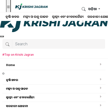
ଓଡ଼ିଆ
କୃଷି ଖବର
ମତ୍ସ୍ୟ ଓ ପଶୁ ପାଳନ
ସ୍ୱାସ୍ଥ୍ୟ ଏବଂ ଜୀବନଶୈଳୀ
ସରକାରୀ ଯୋଜ
#Top on Krishi Jagran
Home
o
କୃଷି ଖବର
ମତ୍ସ୍ୟ ଓ ପଶୁ ପାଳନ
ସ୍ୱାସ୍ଥ୍ୟ ଏବଂ ଜୀବନଶୈଳୀ
କୃଷି ବିଶ୍ବକୋଷ
ସରକାରୀ ଯୋଜନା