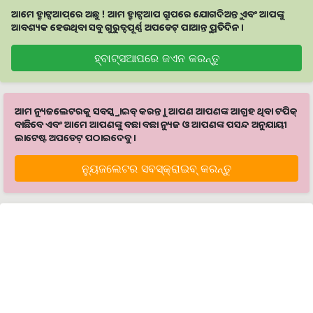
ଆମେ ହ୍ବାଟ୍ସଆପ୍‌ରେ ଅଛୁ ! ଆମ ହ୍ବାଟ୍ସଆପ ଗ୍ରୁପରେ ଯୋଗଦିଅନ୍ତୁ ଏବଂ ଆପଙ୍କୁ
ଆବଶ୍ୟକ ହେଉଥିବା ସବୁ ଗୁରୁତ୍ବପୂର୍ଣ୍ଣ ଅପଡେଟ୍‌ ପାଆନ୍ତୁ ପ୍ରତିଦିନ ।
ହ୍ବାଟ୍ସଆପରେ ଜଏନ କରନ୍ତୁ
ଆମ ନ୍ୟୁଜଲେଟରକୁ ସବସ୍କ୍ରାଇବ୍ କରନ୍ତୁ । ଆପଣ ଆପଣଙ୍କ ଆଗ୍ରହ ଥିବା ଟପିକ୍‌
ବାଛିବେ ଏବଂ ଆମେ ଆପଣଙ୍କୁ ବଛା ବଛା ନ୍ୟୁଜ ଓ ଆପଣଙ୍କ ପସନ୍ଦ ଅନୁଯାୟୀ
ଲାଟେଷ୍ଟ ଅପଡେଟ୍‌ ପଠାଇଦେବୁ ।
ନ୍ୟୁଜଲେଟର ସବସ୍କ୍ରାଇବ୍‌ କରନ୍ତୁ