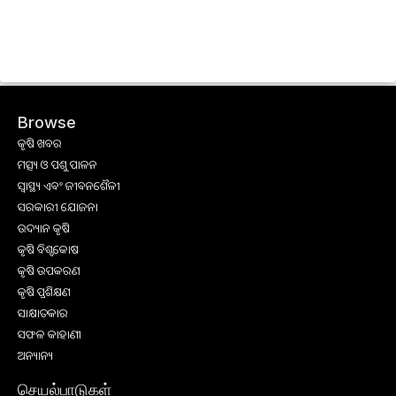
Browse
କୃଷି ଖବର
ମତ୍ସ୍ୟ ଓ ପଶୁ ପାଳନ
ସ୍ୱାସ୍ଥ୍ୟ ଏବଂ ଜୀବନଶୈଳୀ
ସରକାରୀ ଯୋଜନା
ଉଦ୍ୟାନ କୃଷି
କୃଷି ବିଶ୍ବକୋଷ
କୃଷି ଉପକରଣ
କୃଷି ପ୍ରଶିକ୍ଷଣ
ସାକ୍ଷାତକାର
ସଫଳ କାହାଣୀ
ଅନ୍ୟାନ୍ୟ
செயல்பாடுகள்