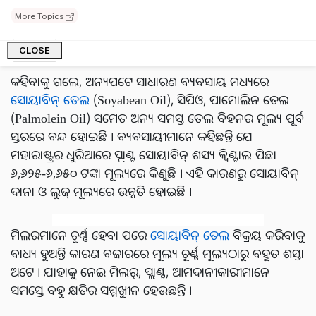
ସୋରିଷ ତେଲ
୧୬୦-୧୭୦ ଟଙ୍କା
ପ୍ରତି କିଲୋଗ୍ରାମ ମଧ୍ୟରେ ବିକ୍ରି
More Topics
ହେଉଛି । ଗ୍ରାହକମାନଙ୍କ ପାଖରେ କ୍ରୟ କରିବା ପାଇଁ ଏହା ଏକ
ବହୁତ ଭଲ ସୁଯୋଗ ।
CLOSE
କହିବାକୁ ଗଲେ, ଅନ୍ୟପଟେ ସାଧାରଣ ବ୍ୟବସାୟ ମଧ୍ୟରେ
ସୋୟାବିନ୍ ତେଲ
(Soyabean Oil), ସିପିଓ, ପାମୋଲିନ ତେଲ
(Palmolein Oil) ସମେତ ଅନ୍ୟ ସମସ୍ତ ତେଲ ବିହନର ମୂଲ୍ୟ ପୂର୍ବ
ସ୍ତରରେ ବନ୍ଦ ହୋଇଛି । ବ୍ୟବସାୟୀମାନେ କହିଛନ୍ତି ଯେ
ମହାରାଷ୍ଟ୍ରର ଧୁରିଆରେ ପ୍ଲାଣ୍ଟ ସୋୟାବିନ୍ ଶସ୍ୟ କ୍ୱିଣ୍ଟାଲ ପିଛା
୬,୬୨୫-୬,୬୫୦ ଟଙ୍କା ମୂଲ୍ୟରେ କିଣୁଛି । ଏହି କାରଣରୁ ସୋୟାବିନ୍
ଦାନା ଓ ଲୁଜ୍ ମୂଲ୍ୟରେ ଉନ୍ନତି ହୋଇଛି ।
ମିଲରମାନେ ଚୂର୍ଣ୍ଣ ହେବା ପରେ
ସୋୟାବିନ୍ ତେଲ
ବିକ୍ରୟ କରିବାକୁ
ବାଧ୍ୟ ହୁଅନ୍ତି କାରଣ ବଜାରରେ ମୂଲ୍ୟ ଚୂର୍ଣ୍ଣ ମୂଲ୍ୟଠାରୁ ବହୁତ ଶସ୍ତା
ଅଟେ । ଯାହାକୁ ନେଇ ମିଲର୍, ପ୍ଲାଣ୍ଟ, ଆମଦାନୀକାରୀମାନେ
ସମସ୍ତେ ବହୁ କ୍ଷତିର ସମ୍ମୁଖୀନ ହେଉଛନ୍ତି ।