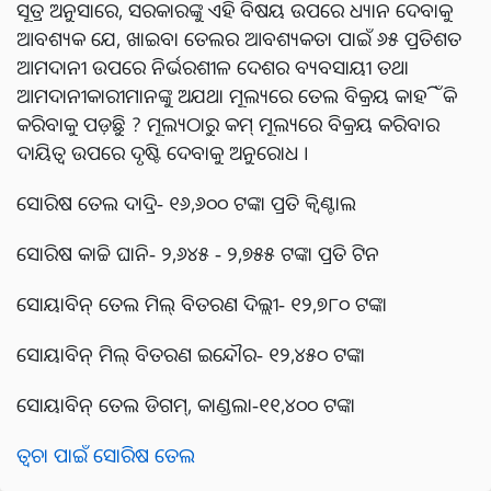
ସୂତ୍ର ଅନୁସାରେ, ସରକାରଙ୍କୁ ଏହି ବିଷୟ ଉପରେ ଧ୍ୟାନ ଦେବାକୁ
ଆବଶ୍ୟକ ଯେ, ଖାଇବା ତେଲର ଆବଶ୍ୟକତା ପାଇଁ ୬୫ ପ୍ରତିଶତ
ଆମଦାନୀ ଉପରେ ନିର୍ଭରଶୀଳ ଦେଶର ବ୍ୟବସାୟୀ ତଥା
ଆମଦାନୀକାରୀମାନଙ୍କୁ ଅଯଥା ମୂଲ୍ୟରେ ତେଲ ବିକ୍ରୟ କାହିଁକି
କରିବାକୁ ପଡ଼ୁଛି ? ମୂଲ୍ୟଠାରୁ କମ୍ ମୂଲ୍ୟରେ ବିକ୍ରୟ କରିବାର
ଦାୟିତ୍ୱ ଉପରେ ଦୃଷ୍ଟି ଦେବାକୁ ଅନୁରୋଧ ।
ସୋରିଷ ତେଲ ଦାଦ୍ରି- ୧୬,୬୦୦ ଟଙ୍କା ପ୍ରତି କ୍ୱିଣ୍ଟାଲ
ସୋରିଷ କାଚ୍ଚି ଘାନି- ୨,୬୪୫ - ୨,୭୫୫ ଟଙ୍କା ପ୍ରତି ଟିନ
ସୋୟାବିନ୍ ତେଲ ମିଲ୍ ବିତରଣ ଦିଲ୍ଲୀ- ୧୨,୭୮୦ ଟଙ୍କା
ସୋୟାବିନ୍ ମିଲ୍ ବିତରଣ ଇନ୍ଦୌର- ୧୨,୪୫୦ ଟଙ୍କା
ସୋୟାବିନ୍ ତେଲ ଡିଗମ୍, କାଣ୍ଡଲା-୧୧,୪୦୦ ଟଙ୍କା
ତ୍ୱଚା ପାଇଁ ସୋରିଷ ତେଲ