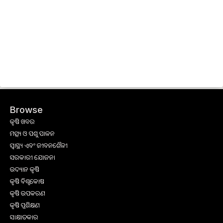
Browse
କୃଷି ଖବର
ମତ୍ସ୍ୟ ଓ ପଶୁ ପାଳନ
ସ୍ୱାସ୍ଥ୍ୟ ଏବଂ ଜୀବନଶୈଳୀ
ସରକାରୀ ଯୋଜନା
ଉଦ୍ୟାନ କୃଷି
କୃଷି ବିଶ୍ବକୋଷ
କୃଷି ଉପକରଣ
କୃଷି ପ୍ରଶିକ୍ଷଣ
ସାକ୍ଷାତକାର