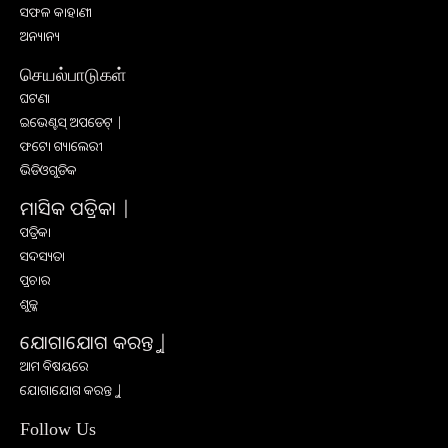
ସଫଳ କାହାଣୀ
ଅନ୍ୟାନ୍ୟ
செயல்பாடுகள்
ଘଟଣା
ଇଭେଣ୍ଟସ୍ ଅପଡେଟ୍ |
ଫଟୋ ଗ୍ୟାଲେରୀ
ଭିଡିଓଗୁଡିକ
ମାସିକ ପତ୍ରିକା |
ପତ୍ରିକା
ସଦସ୍ୟତା
ପ୍ରଚାର
ଶୁଳ୍କ
ଯୋଗାଯୋଗ କରନ୍ତୁ |
ଆମ ବିଷୟରେ
ଯୋଗାଯୋଗ କରନ୍ତୁ |
Follow Us