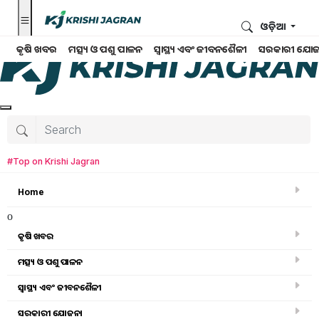
ଓଡ଼ିଆ
କୃଷି ଖବର
ମତ୍ସ୍ୟ ଓ ପଶୁ ପାଳନ
ସ୍ୱାସ୍ଥ୍ୟ ଏବଂ ଜୀବନଶୈଳୀ
ସରକାରୀ ଯୋଜ
#Top on Krishi Jagran
Home
o
କୃଷି ଖବର
ମତ୍ସ୍ୟ ଓ ପଶୁ ପାଳନ
ସ୍ୱାସ୍ଥ୍ୟ ଏବଂ ଜୀବନଶୈଳୀ
କୃଷି ବିଶ୍ବକୋଷ
ସରକାରୀ ଯୋଜନା