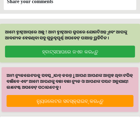
Share your comments
ଆମେ ହ୍ବାଟ୍ସଆପ୍‌ରେ ଅଛୁ ! ଆମ ହ୍ବାଟ୍ସଆପ ଗ୍ରୁପରେ ଯୋଗଦିଅନ୍ତୁ ଏବଂ ଆପଙ୍କୁ
ଆବଶ୍ୟକ ହେଉଥିବା ସବୁ ଗୁରୁତ୍ବପୂର୍ଣ୍ଣ ଅପଡେଟ୍‌ ପାଆନ୍ତୁ ପ୍ରତିଦିନ ।
ହ୍ବାଟ୍ସଆପରେ ଜଏନ କରନ୍ତୁ
ଆମ ନ୍ୟୁଜଲେଟରକୁ ସବସ୍କ୍ରାଇବ୍ କରନ୍ତୁ । ଆପଣ ଆପଣଙ୍କ ଆଗ୍ରହ ଥିବା ଟପିକ୍‌
ବାଛିବେ ଏବଂ ଆମେ ଆପଣଙ୍କୁ ବଛା ବଛା ନ୍ୟୁଜ ଓ ଆପଣଙ୍କ ପସନ୍ଦ ଅନୁଯାୟୀ
ଲାଟେଷ୍ଟ ଅପଡେଟ୍‌ ପଠାଇଦେବୁ ।
ନ୍ୟୁଜଲେଟର ସବସ୍କ୍ରାଇବ୍‌ କରନ୍ତୁ