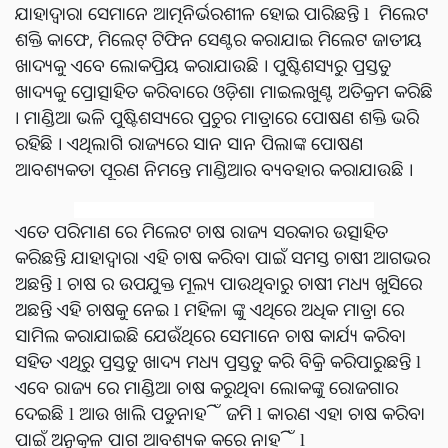
ଯାହାଦ୍ୱାରା ସେମାନେ ଆତ୍ମନିର୍ଭରଶୀଳ ହୋଇ ପାରିଛନ୍ତି l ମିଲେଟ
ଶକ୍ତି କାଫେ, ମିଲେଟ୍‌ ଟିଫିନ ସେଣ୍ଟର କରାଯାଇ ମିଲେଟ ଜାତୀୟ
ଖାଦ୍ୟକୁ ଏବେ ଲୋକପ୍ରିୟ କରାଯାଉଛି । ପୁଷ୍ଟିଶସ୍ୟରୁ ପ୍ରସ୍ତୁତ
ଖାଦ୍ୟକୁ ପ୍ରୋତ୍ସାହିତ କରିବାରେ ଓଡ଼ିଶା ମାଇଲଖୁଣ୍ଟ ଅତିକ୍ରମ କରିଛି
। ମାଣ୍ଡିଆ ଭଳି ପୁଷ୍ଟିଶସ୍ୟରେ ପ୍ରଚୁର ମାତ୍ରାରେ ପୋଷଣ ଶକ୍ତି ଭରି
ରହିଛି । ଏଥିଲାଗି ରାଜ୍ୟରେ ସାନ ସାନ ପିଲାଙ୍କ ପୋଷଣ
ଆବଶ୍ୟକତା ପୂରଣ ନିମନ୍ତେ ମାଣ୍ଡିଆର ବ୍ୟବହାର କରାଯାଉଛି ।
ଏତେ ପରିମାଣ ରେ ମିଲେଟ ଚାଷ ରାଜ୍ୟ ସରକାର ଉତ୍ସାହିତ
କରିଛନ୍ତି ଯାହାଦ୍ୱାରା ଏହି ଚାଷ କରିବା ପାଇଁ ସମସ୍ତ ଚାଷୀ ଆଗଭର
ଅଛନ୍ତି l ଚାଷ ର ଉପଯୁକ୍ତ ମୂଲ୍ୟ ପାଉଥିବାରୁ ଚାଷୀ ମଧ୍ୟ ଖୁସିରେ
ଅଛନ୍ତି ଏହି ଚାଷକୁ ନେଇ l ମହିଳା ଙ୍କୁ ଏଥିରେ ଅଧିକ ମାତ୍ରା ରେ
ସାମିଲ କରାଯାଇଛି ଯେଉଁଥିରେ ସେମାନେ ଚାଷ କାର୍ଯ୍ୟ କରିବା
ସହିତ ଏଥିରୁ ପ୍ରସ୍ତୁତ ଖାଦ୍ୟ ମଧ୍ୟ ପ୍ରସ୍ତୁତ କରି ବିକ୍ରି କରିପାରୁଛନ୍ତି l
ଏବେ ରାଜ୍ୟ ରେ ମାଣ୍ଡିଆ ଚାଷ କରୁଥିବା ଲୋକଙ୍କୁ ରୋଜଗାର
ଦେଇଛି l ଆଉ ଖାଲି ପଡୁନାହିଁ ଜମି l କାରଣ ଏହା ଚାଷ କରିବା
ପାଇଁ ଅନୁକୂଳ ପାଗ ଆବଶ୍ୟକ କରେ ନାହିଁ l