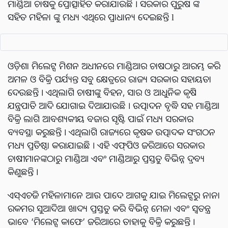
ମାଣ୍ଡିଆ ଚାଷକୁ ପ୍ରୋତ୍ସାହିତ କରାଯାଉଛି । ସରକାର ପୁରୁଷ ଙ୍କ
ସହିତ ମହିଳା ଙ୍କୁ ମଧ୍ୟ ଏଥିରେ ପ୍ରାଧାନ୍ୟ ଦେଇଛନ୍ତି l
ଓଡ଼ିଶା ମିଲେଟ୍ସ ମିଶନ ଅଧୀନରେ ମାଣ୍ଡିଆର ଚାଷଠାରୁ ଆରମ୍ଭ କରି
ଅମଳ ଓ ବିକ୍ରି ପର୍ଯ୍ୟନ୍ତ ସବୁ କ୍ଷେତ୍ରରେ ରାଜ୍ୟ ସରକାର ସହାୟତା
ଦେଉଛନ୍ତି । ଏଥିଲାଗି ଚାଷୀଙ୍କୁ ବିହନ, ସାର ଓ ଆଧୁନିକ କୃଷି
ଯନ୍ତ୍ରପାତି ଆଦି ଯୋଗାଇ ଦିଆଯାଉଛି । ଉତ୍ପାଦନ ବୃଦ୍ଧି ସହ ମାଣ୍ଡିଆ
ବିକ୍ରି ଲାଗି ଆବଶ୍ୟକୀୟ ବଜାର ସୃଷ୍ଟି ପାଇଁ ମଧ୍ୟ ସରକାର
ବ୍ୟବସ୍ଥା କରୁଛନ୍ତି । ଏଥିଲାଗି ରାଜ୍ୟରେ କୃଷକ ଉତ୍ପାଦକ ସଂଗଠନ
ମଧ୍ୟ ପ୍ରତିଷ୍ଠା କରାଯାଇଛି । ଏହି ଏଫ୍‌ପିଓ ଜରିଆରେ ସରକାର
ଚାଷୀମାନଙ୍କଠାରୁ ମାଣ୍ଡିଆ ଏବଂ ମାଣ୍ଡିଆରୁ ପ୍ରସ୍ତୁତ ବିଭିନ୍ନ ଦ୍ରବ୍ୟ
କିଣୁଛନ୍ତି ।
ଏସ୍ଏଚଜି ମହିଳାମାନେ ଆଉ ପାଦେ ଆଗକୁ ଯାଇ ମିଲେଟ୍ସରୁ ନାନା
ରକମର ସୁଆଦିଆ ଖାଦ୍ୟ ପ୍ରସ୍ତୁତ କରି ବିଭିନ୍ନ ମେଳା ଏବଂ ସ୍ଵତନ୍ତ୍ର
ଭାବେ ‘ମିଲେଟ୍ସ କାଫେ’ ଜରିଆରେ ତାହାକୁ ବିକ୍ରି କରୁଛନ୍ତି ।