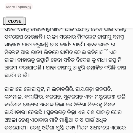
ଲୋକପ୍ରିୟତା ବୃଦ୍ଧି ପାଇଁ ୨୦୧୭ରେ ରାଜ୍ୟ ସରକାର ଆରମ୍ଭ
More Topics
କରିଥିଲେ ‘ଓଡ଼ିଶା ମିଲେଟ୍ସ ମିଶନ’ ବା ‘ଓଡ଼ିଶା ପୁଷ୍ଟିଶସ୍ୟ ମିଶନ’।
ଏହାରି ଅଧୀନରେ ପୁଷ୍ଟିଶସ୍ୟ ଚାଷକୁ ସରକାର ପ୍ରୋତ୍ସାହନ ଦେବା
CLOSE
ସହିତ ଏହାକୁ ଚାଷଜମିରୁ ଖାଦ୍ୟ ଥାଳି ପର୍ଯ୍ୟନ୍ତ ନେବା ପାଇଁ ବିଭିନ୍ନ
ପଦକ୍ଷେପ ନେଉଛନ୍ତି । ରାଜ୍ୟ ସରକାର ମିଳଲେଟ ଚାଷୀଙ୍କୁ ସମସ୍ତ
ସାହାଯ୍ୟ ମଧ୍ୟ କରୁଛନ୍ତି ଚାଷ କାର୍ଯ୍ୟ ପାଇଁ l ଏବେ ରାଜ୍ୟ ର
ମିଲେଟ ଆଉ ରାଜ୍ୟ ଭିତରେ ସୀମିତ ହୋଇ ରହିନାହିଁ ଏହା
ରାଜ୍ୟ ବାହାରକୁ ରପ୍ତାନି ହେବା ସହିତ ବିଦେଶ କୁ ମଧ୍ୟ ରପ୍ତାନି
ଆରମ୍ଭ କରାଯାଇଛି l ଯାହା ଚାଷୀଙ୍କୁ ଆହୁରି ଉତ୍ସାହିତ କରିଛି ଚାଷ
କାର୍ଯ୍ୟ ପାଇଁ l
ରାଜ୍ୟରେ କୋରାପୁଟ, ମାଲକାନଗିରି, ରାୟଗଡ଼ା ଗଜପତି,
କନ୍ଧମାଳ, ବଲାଙ୍ଗିର, ବରଗଡ଼, ସୁନ୍ଦରଗଡ଼ ଏବଂ ମୟୂରଭଞ୍ଜ ଭଳି
ବର୍ତ୍ତମାନ ରାଜ୍ୟର ଅନେକ ଜିଲ୍ଲା ରେ ଓଡ଼ିଶା ମିଲେଟ୍ସ ମିଶନ
କାର୍ଯ୍ୟକାରୀ ହେଉଛି । ସୁନ୍ଦରଗଡ଼ ଜିଲ୍ଲା ଏକ ବଣ ପାହାଡ଼ ଘେରା
ଅଞ୍ଚଳ। ତେଣୁ ଏଠାକାର ମାଟି ମାଣ୍ଡିଆ ଚାଷ ପାଇଁ ଅଧିକ
ଉପଯୋଗୀ । ତେଣୁ ଓଡ଼ିଶା ପୁଷ୍ଟି ଶସ୍ୟ ମିଶନ ଅଧୀନରେ ଏଠାରେ