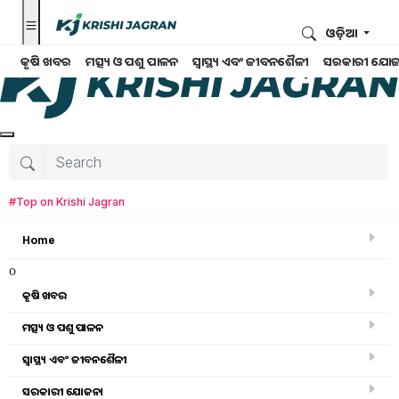
ଓଡ଼ିଆ
କୃଷି ଖବର
ମତ୍ସ୍ୟ ଓ ପଶୁ ପାଳନ
ସ୍ୱାସ୍ଥ୍ୟ ଏବଂ ଜୀବନଶୈଳୀ
ସରକାରୀ ଯୋଜ
#Top on Krishi Jagran
Home
o
କୃଷି ଖବର
ମତ୍ସ୍ୟ ଓ ପଶୁ ପାଳନ
ସ୍ୱାସ୍ଥ୍ୟ ଏବଂ ଜୀବନଶୈଳୀ
କୃଷି ବିଶ୍ବକୋଷ
ସରକାରୀ ଯୋଜନା