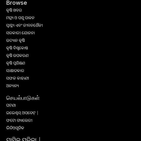
Browse
କୃଷି ଖବର
ମତ୍ସ୍ୟ ଓ ପଶୁ ପାଳନ
ସ୍ୱାସ୍ଥ୍ୟ ଏବଂ ଜୀବନଶୈଳୀ
ସରକାରୀ ଯୋଜନା
ଉଦ୍ୟାନ କୃଷି
କୃଷି ବିଶ୍ବକୋଷ
କୃଷି ଉପକରଣ
କୃଷି ପ୍ରଶିକ୍ଷଣ
ସାକ୍ଷାତକାର
ସଫଳ କାହାଣୀ
ଅନ୍ୟାନ୍ୟ
செயல்பாடுகள்
ଘଟଣା
ଇଭେଣ୍ଟସ୍ ଅପଡେଟ୍ |
ଫଟୋ ଗ୍ୟାଲେରୀ
ଭିଡିଓଗୁଡିକ
ମାସିକ ପତ୍ରିକା |