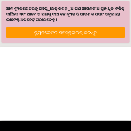
ଆମ ନ୍ୟୁଜଲେଟରକୁ ସବସ୍କ୍ରାଇବ୍ କରନ୍ତୁ । ଆପଣ ଆପଣଙ୍କ ଆଗ୍ରହ ଥିବା ଟପିକ୍‌
ବାଛିବେ ଏବଂ ଆମେ ଆପଣଙ୍କୁ ବଛା ବଛା ନ୍ୟୁଜ ଓ ଆପଣଙ୍କ ପସନ୍ଦ ଅନୁଯାୟୀ
ଲାଟେଷ୍ଟ ଅପଡେଟ୍‌ ପଠାଇଦେବୁ ।
ନ୍ୟୁଜଲେଟର ସବସ୍କ୍ରାଇବ୍‌ କରନ୍ତୁ