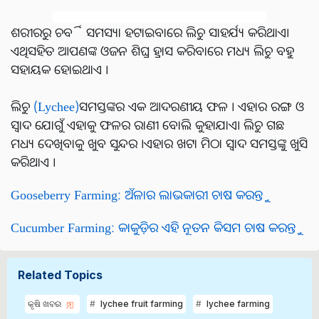
ଶରୀରରୁ ଚର୍ବି ସମସ୍ୟା ହଟାଇବାରେ ଲିଚୁ ସାହର୍ଯ୍ୟ କରିଥାଏ।
ଏଥିସହିତ ଆପଣଙ୍କ ଓଜନ ଶିଘ୍ର ହ୍ରାସ କରିବାରେ ମଧ୍ୟ ଲିଚୁ ବହୁ
ସହାୟକ ହୋଇଥାଏ ।
ଲିଚୁ
(Lychee)
ସମସ୍ତଙ୍କର ଏକ ଆଦରଣୀୟ ଫଳ । ଏହାର ରଙ୍ଗ ଓ
ସ୍ଵାଦ ଯୋଗୁଁ ଏହାକୁ ଫଳର ରାଣୀ ବୋଲି କୁହାଯାଏ। ଲିଚୁ ଗଛ
ମଧ୍ୟ ଦେଖିବାକୁ ଖୁବ ସୁନ୍ଦର ।ଏହାର ଖଟା ମିଠା ସ୍ଵାଦ ସମସ୍ତଙ୍କୁ ଖୁସି
କରିଥାଏ ।
Gooseberry Farming: ଅଁଳାର ଲାଭକାରୀ ଚାଷ କରନ୍ତୁ
Cucumber Farming: କାକୁଡ଼ିର ଏହି ନୂତନ କିସମ ଚାଷ କରନ୍ତୁ
Related Topics
କୃଷି ଖବର
lychee fruit farming
lychee farming