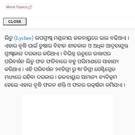
ଆମ ରାଜ୍ୟରେ ଅନୁଗୁଳ ଜିଲ୍ଲା , ସମ୍ବଲପୁର ଜିଲ୍ଲା ,ସୁନ୍ଦରଗଡ ଜିଲ୍ଲା,
More Topics
ଫୁଲବାଣି ଜିଲ୍ଲା ଓ କୋରାଫୁଟ ଜିଲ୍ଲା,ଦେବଗଡ ଜିଲ୍ଲା, କେତେକ
ଅଞ୍ଚଳରେ ଲିଚୁ ଚାଷ ଖୁବ ଭଲ ହେଉଛି ବୋଲି ଜଣାପଡିଛି ।
CLOSE
ଲିଚୁ
(Lychee)
ଉପଗ୍ରୀଷ୍ମ ମଣ୍ଡଳୀୟ ଜଳବାୟୁରେ ଭଲ ବଢିଥାଏ ।
ଏହାର ବୃଦ୍ଧି ପାଇଁ ତୁଷାର ବିହୀନ ଶୀତକାଳ ଓ ଅଧିକ ଆଦ୍ରତାଯୁକ୍ତ
ଗ୍ରୀଷ୍ମକାଳ ଦରକାର କରିଥାଏ । ବିଭିନ୍ନ ଋତୁରେ ଉତ୍ତାପର
ପରିବର୍ତ୍ତନ ଲିଚୁ ଫଳ ଫଳିବାରେ ବହୁ ପରିମାଣରେ ସାହାଯ୍ୟ
କରିଥାଏ । ଏହି ପରିବର୍ତ୍ତନ ୨୧ଡିଗ୍ରୀ ରୁ ୩୮ଡିଗ୍ରୀ ସେଣ୍ଟିଗ୍ରେଡ
ମଧ୍ୟରେ ରହିବା ଦରକାର । ଜଳବାୟୁର ସାମାନ୍ୟ ବ୍ୟତିକ୍ରମ
ହେଲେ ଏହାର ବୃଦ୍ଧି ଫଳନ ଶକ୍ତି ଓ ଫଳର ଉତ୍କର୍ଷତା କମିଯାଏ ।