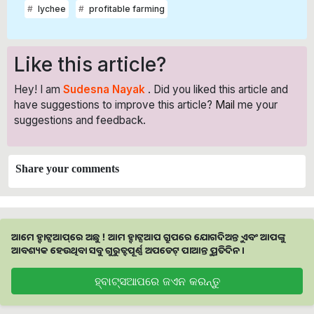
lychee
profitable farming
Like this article?
Hey! I am
Sudesna Nayak
. Did you liked this article and
have suggestions to improve this article?
Mail
me your
suggestions and feedback.
Share your comments
ଆମେ ହ୍ବାଟ୍ସଆପ୍‌ରେ ଅଛୁ ! ଆମ ହ୍ବାଟ୍ସଆପ ଗ୍ରୁପରେ ଯୋଗଦିଅନ୍ତୁ ଏବଂ ଆପଙ୍କୁ
ଆବଶ୍ୟକ ହେଉଥିବା ସବୁ ଗୁରୁତ୍ବପୂର୍ଣ୍ଣ ଅପଡେଟ୍‌ ପାଆନ୍ତୁ ପ୍ରତିଦିନ ।
ହ୍ବାଟ୍ସଆପରେ ଜଏନ କରନ୍ତୁ