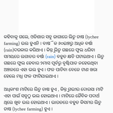
କହିବାକୁ ଗଲେ, ଓଡିଶାର ସବୁ ଜାଗାରେ ଲିଚୁ ଚାଷ (lychee
farming) ଭଲ ହୁଏନି । ବାର୍ଷିକ ୬୦ଇଞ୍ଚରୁ ଅଧିକ ବର୍ଷା
(rain)ଦରକାର କରିଥାଏ । କିନ୍ତୁ ଲିଚୁ ଗଛରେ ଫୁଲ ଧରିବା
ସମୟରେ ଲଗାତର ବର୍ଷା
(rain)
ବହୁତ କ୍ଷତି ଘଟାଇଥାଏ । ଲିଚୁ
ଗଛରେ ଫୁଲ ହେବାର ୨ମାସ ପୂର୍ବରୁ ବୃଷ୍ଟିପାତ ନହେଉଥିବା
ଅଞ୍ଚଳରେ ଏହା ଭଲ ହୁଏ । ଫଳ ପାଚିବା ବେଳେ ଟାଣ ଖରା
ହେଲେ ମଧ୍ଯ ଫଳ ଫାଟିଯାଇଥାଏ ।
ଅଧିକାଂଶ ମାଟିରେ ଲିଚୁ ଚାଷ ହୁଏ , କିନ୍ତୁ ଗଭୀର ଦୋରସା ମାଟି
ଏହା ପାଇଁ ସବୁଠୁ ଭଲ ହୋଇଥାଏ । ମାଟିରେ ଜୈବିକ ପଦାର୍ଥ
ଥିଲେ ଖୁବ ଭଲ ହୋଇଥାଏ । ଭାରତରେ ବହୁତ କିସମର ଲିଚୁ
ଚାଷ (lychee farming) ହୁଏ ।