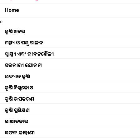
ଚାଷୀମାନେ କରନ୍ତୁ ଏହି ଚାଷ, ମାତ୍ର ୬୦ 
କରିବେ ଲକ୍ଷ ଲକ୍ଷ ରୋଜଗାର
Home
ଏହାର ଚାଷରୁ ବିପୁଳ ପରିମାଣର ଆୟ ଦେଖାଯାଇପାରେ
o
ହେକ୍ଟରରେ HP 1 ପ୍ରକାରର ପୋଟଳ ଚାଷ କରି ପ୍ରାୟ ୨୫୦ କ
କୃଷି ଖବର
ଉତ୍ପାଦନ କରାଯାଇପାରିବ । ଏହାର ଚାଷରୁ ଆପଣ ଲକ୍ଷ 
ମତ୍ସ୍ୟ ଓ ପଶୁ ପାଳନ
ସ୍ୱାସ୍ଥ୍ୟ ଏବଂ ଜୀବନଶୈଳୀ
Clove Farming: ଏହି ମସଲା ଚାଷୀଙ୍କୁ 
ସରକାରୀ ଯୋଜନା
କରିଥାଏ!
ଉଦ୍ୟାନ କୃଷି
ଲବଙ୍ଗ ଚାଷ । ଲବଙ୍ଗ ଚାଷ କରି ଆପଣ ପ୍ରତି ଏକର ପ୍ରତି 
କୃଷି ବିଶ୍ବକୋଷ
୨.୫ ଲକ୍ଷ ଟଙ୍କା ରୋଜଗାର କରିପାରିବେ। ଲବଙ୍ଗ ଏକ 
ଫସଲ। ବଜାରରେ ଏହାର ଚାହିଦା…
କୃଷି ଉପକରଣ
କୃଷି ପ୍ରଶିକ୍ଷଣ
ଗୋଖାଦ୍ୟ ପାଇଁ ପୌଷ୍ଟିକ ଶସ୍ୟ ବିଲସୁଆଁ 
ସାକ୍ଷାତକାର
...!
ସଫଳ କାହାଣୀ