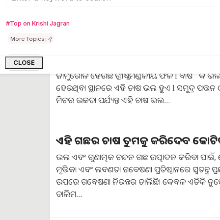
ଯବକ୍ଷାରଜାନ, ଫସଫରସ ଓ ପୋଟାସ ସାର ଆବଶ୍ୟକ
#Top on Krishi Jagran
More Topics
କିପରି କରିବେ ସହଜ ଉପାୟରେ ଜାମୁର
ଆସନ୍ତୁ ଜାଣିବା…
CLOSE
ଜାମୁରୋଳ ହେଉଛି ଗ୍ରୀଷ୍ମମଣ୍ଡଳୀୟ ଫଳ l ବାର୍ଷିକ ଭଲ 
ହେଉଥିବା ସ୍ଥାନରେ ଏହି ଚାଷ ଭଲ ହୁଏ l ସମୁଦ୍ର ପତ୍ତନ 
ମିଟର ଉଚ୍ଚତା ପର୍ଯ୍ୟନ୍ତ ଏହି ଚାଷ ଭଲ…
ଏହି ଗଛର ଚାଷ ତୁମକୁ କରିଦେବ କୋଟିପ
ଭଲ ଏବଂ ଗୁଣାତ୍ମକ ଚନ୍ଦନ ଗଛ ଉତ୍ପାଦନ କରିବା ପାଇଁ, କ
ମୃତ୍ତିକା ଏବଂ ଲବଣତା ଗବେଷଣା ପ୍ରତିଷ୍ଠାନରେ ସ୍ୱତନ୍ତ୍ର ପ୍ରଯୁ
ଉପରେ ଗବେଷଣା ନିରନ୍ତର ଚାଲିଛି। କେବଳ ଏତିକି ନୁହେ
ତାଲିମ…