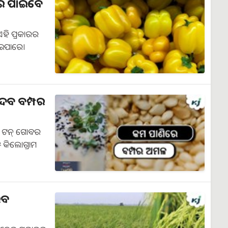
ସରେ ପାଇବେ
ହି ପ୍ରକାରର
ୋଇପାରେ।
ଦେବ ବମ୍ପର
୫ ଟନ୍ ଗୋବର
 କିଲୋଗ୍ରାମ
ିବ