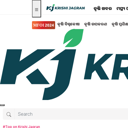
କୃଷି ଖବର
ମତ୍ସ୍
କୃଷି ବିଶ୍ବକୋଷ
କୃଷି ଉପକରଣ
କୃଷି ପ୍ରଶିକ
MFOI 2024
କୃଷି ବିଶ୍ବକୋଷ
ପିଜୁଳି ଗଛ ପାଇଁ କ୍ଷେତକୁ ଏହିପରି ପ୍ରସ୍ତୁତ 
ଗାତ ପ୍ରସ୍ତୁତ କରିବା ପରେ, ଏହାକୁ ଉନ୍ନତ କରିବା ପାଇଁ, 
ପଚା ଗୋବର, ୨ କିଲୋଗ୍ରାମ ସିଙ୍ଗଲ୍ ସୁପର ଫସଫେଟ୍, ୧
ପଟାସ ଏବଂ ୧୦ ଗ୍ରାମ ଥିଆମେଟର ମିଶ୍ରଣ…
#Top on Krishi Jagran