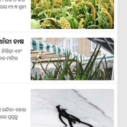
ାର ୧୨.୩ ଗ୍ରାମ
ଆଁରୀ ଚାଷ
ନିଗିଡ଼ା ଏବଂ
ଚେର ମାଟିର
ବା ଉଚିତ। ଏହାର
େ ପ୍ରସ୍ତୁତ