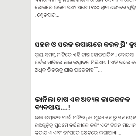
ରୋଗରେ ଉତ୍ତମ ପଥ୍ୟ ଅଟେ । ୧୦୦ ଗ୍ରାମ ଶସ୍ୟରେ ପୁଷ୍ଟିସ
, ଶ୍ଵେତସାର…
ସହଜ ଓ ସରଳ ଉପାୟରେ କରନ୍ତୁ ଘି' କୁ
ପ୍ରାୟ ସମସ୍ତ ମାଟିରେ ଏହି ଚାଷ ହୋଇପାରିବ l ଦୋରସା , 
ଉର୍ବର ମାଟିରେ ଭଲ ଉତ୍ପାଦନ ମିଳିଥାଏ l ଏହି ଗଛର 
ଅଧିକ ଭିତରକୁ ଯାଇ ପାରେନାହିଁ…
ଭାନିଲା ଚାଷ ଏକ ଅତ୍ୟନ୍ତ ଲାଭଜନକ
ବ୍ୟବସାୟ....!
ଭଲ ଉତ୍ପାଦନ ପାଇଁ, ମାଟିର pH ମୂଲ୍ୟ ୬.୫ ରୁ ୭.୫ ହେ
ଗଛଗୁଡ଼ିକୁ ପ୍ରଥମେ ନର୍ସରୀରେ କଟିଂ ଏବଂ ବିହନ ମାଧ୍ୟମର
କରାଯାଏ ଏବଂ ତା'ପରେ କ୍ଷେତରେ ଲଗାଯାଏ।…