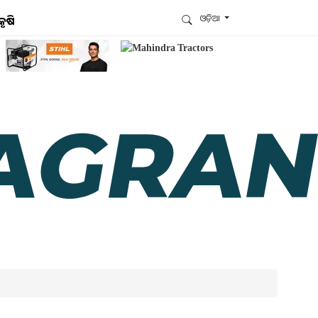
ଓଡ଼ିଆ
କୃଷି
ଆମେ ହ୍ବାଟ୍ସଆପ୍‌ରେ ଅଛୁ ! ଆମ ହ୍ବାଟ୍ସଆପ ଗ୍ରୁପରେ
ଯୋଗଦିଅନ୍ତୁ ଏବଂ ଆପଙ୍କୁ ଆବଶ୍ୟକ ହେଉଥିବା ସବୁ
ଗୁରୁତ୍ବପୂର୍ଣ୍ଣ ଅପଡେଟ୍‌ ପାଆନ୍ତୁ ପ୍ରତିଦିନ ।
ହ୍ବାଟ୍ସଆପରେ ଜଏନ କରନ୍ତୁ
ଆମ ନ୍ୟୁଜଲେଟରକୁ ସବସ୍କ୍ରାଇବ୍ କରନ୍ତୁ । ଆପଣ ଆପଣଙ୍କ
ଆଗ୍ରହ ଥିବା ଟପିକ୍‌ ବାଛିବେ ଏବଂ ଆମେ ଆପଣଙ୍କୁ ବଛା ବଛା
ନ୍ୟୁଜ ଓ ଆପଣଙ୍କ ପସନ୍ଦ ଅନୁଯାୟୀ ଲାଟେଷ୍ଟ ଅପଡେଟ୍‌
ପଠାଇଦେବୁ ।