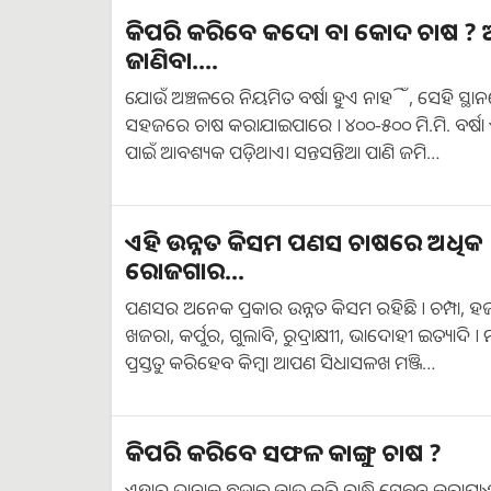
କିପରି କରିବେ କଦୋ ବା କୋଦ ଚାଷ ? ଆ
ଜାଣିବା….
ଯୋଉଁ ଅଞ୍ଚଳରେ ନିୟମିତ ବର୍ଷା ହୁଏ ନାହିଁ, ସେହି ସ୍
ସହଜରେ ଚାଷ କରାଯାଇପାରେ । ୪୦୦-୫୦୦ ମି.ମି. ବର୍ଷ
ପାଇଁ ଆବଶ୍ୟକ ପଡ଼ିଥାଏ। ସନ୍ତସନ୍ତିଆ ପାଣି ଜମି…
ଏହି ଉନ୍ନତ କିସମ ପଣସ ଚାଷରେ ଅଧିକ
ରୋଜଗାର...
ପଣସର ଅନେକ ପ୍ରକାର ଉନ୍ନତ କିସମ ରହିଛି । ଚମ୍ପା, ହ
ଖଜରା, କର୍ପୁର, ଗୁଲାବି, ରୁଦ୍ରାକ୍ଷୀୀ, ଭାଦୋହୀ ଇତ୍ୟାଦି । ମ
ପ୍ରସ୍ତୁତ କରିହେବ କିମ୍ବା ଆପଣ ସିଧାସଳଖ ମଞ୍ଜି…
କିପରି କରିବେ ସଫଳ କାଙ୍ଗୁ ଚାଷ ?
ଏହାର ଦାନାକୁ ଛଡ଼ାଇ ଜାଉ କରି ରାନ୍ଧି ସେବନ କରାଯାଏ