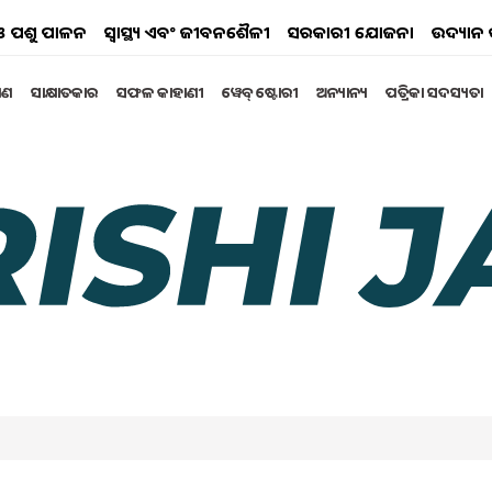
ୟ ଓ ପଶୁ ପାଳନ
ସ୍ୱାସ୍ଥ୍ୟ ଏବଂ ଜୀବନଶୈଳୀ
ସରକାରୀ ଯୋଜନା
ଉଦ୍ୟାନ 
୍ଷଣ
ସାକ୍ଷାତକାର
ସଫଳ କାହାଣୀ
ୱେବ୍ ଷ୍ଟୋରୀ
ଅନ୍ୟାନ୍ୟ
ପତ୍ରିକା ସଦସ୍ୟତା
କରନ୍ତୁ...
୩୦ କିଲୋଗ୍ରାମ
 କିଲୋଗ୍ରାମ