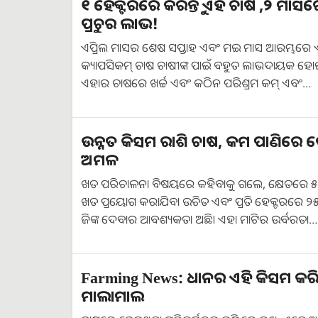
୧ ହେକ୍ଟରରେ କରନ୍ତୁ ଏହି ଚାଷ ,୨ ମା
ପ୍ରଚୁର ଲାଭ!
ଏପ୍ରିଲ ମାସର ଶେଷ ସପ୍ତାହ ଏବଂ ମଇ ମାସ ଆରମ୍ଭରେ ଏ
କ୍ୟାପସିକମ୍ ଚାଷ ଚାଷୀଙ୍କ ପାଇଁ ବହୁତ ଲାଭଦାୟକ ହ
ଏହାର ଚାଷରେ ଖର୍ଚ୍ଚ ଏବଂ କଠିନ ପରିଶ୍ରମ କମ୍ ଏବଂ…
ଉନ୍ନତ କିସମ ରାଶି ଚାଷ, କମ ପାଣିରେ 
ଅମଳ
ଖତ ପରିଚାଳନା ବିଷୟରେ କହିବାକୁ ଗଲେ, କ୍ଷେତରେ 
ଖତ ପ୍ରୟୋଗ କରାଯିବା ଉଚିତ ଏବଂ ପ୍ରତି ହେକ୍ଟରରେ ୨୫
ଜିଙ୍କ ଦେବାର ଆବଶ୍ୟକତା ଅଛି। ଏହା ମାଟିର ଉର୍ବରତା…
Farming News: ଧାନର ଏହି କିସମ କର
ମାଲାମାଲ