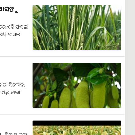
ସନ୍ତୁ
ଥାନରେ ଏହି ଫସଲ
ା ଏହି ଫସଲ
ଜାର, ସିଲୋନ,
ଞ୍ଜିରୁ ଚାରା
 । ପିତ୍ତ ଓ କଫ