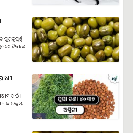
ଷ
ୁତ୍ୱପୂର୍ଣ୍ଣ।
 ରୁ ୬୦ ଦିନରେ
ରୋଧୀ
ୀଙ୍କ ପାଇଁ ।
 ଏକ ଉତ୍କୃଷ୍ଟ