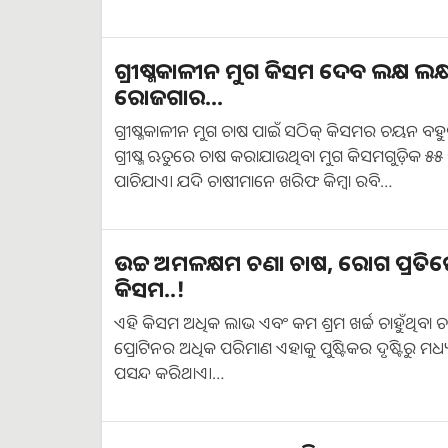
ଗ୍ରୀଷ୍ମକାଳୀନ ମୁଗ କିସମ ଦେବ ଲକ୍ଷ ଲକ୍
ରୋଜଗାର...
ଗ୍ରୀଷ୍ମକାଳୀନ ମୁଗ ଚାଷ ପାଇଁ ସଠିକ୍ କିସମର ଚୟନ ବହୁତ ଗୁର
ଗ୍ରୀଷ୍ମ ଋତୁରେ ଚାଷ କରାଯାଉଥିବା ମୁଗ କିସମଗୁଡ଼ିକ ୫୫
ପାଚିଯାଏ। ଯଦି ଚାଷୀମାନେ ଖରିଫ କିମ୍ବା ରବି…
ଉଚ୍ଚ ଅମଳକ୍ଷମ ଚଣା ଚାଷ, ରୋଗ ପ୍ରତି
କିସମ..!
ଏହି କିସମ ଅଧିକ ଲାଭ ଏବଂ କମ ଶ୍ରମ ଖର୍ଚ୍ଚ ଚାହୁଁଥିବା ଚାଷ
ପ୍ରୋଟିନର ଅଧିକ ପରିମାଣ ଏହାକୁ ପୁଷ୍ଟିକର ଦୃଷ୍ଟିରୁ ମଧ୍ୟ
ପସନ୍ଦ କରିଥାଏ।…