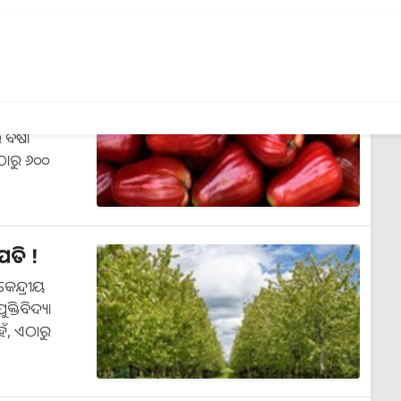
…
ୋଳ ଚାଷ ?
ବର୍ଷା
ଠାରୁ ୬୦୦
ତି !
େନ୍ଦ୍ରୀୟ
କ୍ତିବିଦ୍ୟା
ଁ, ଏଠାରୁ