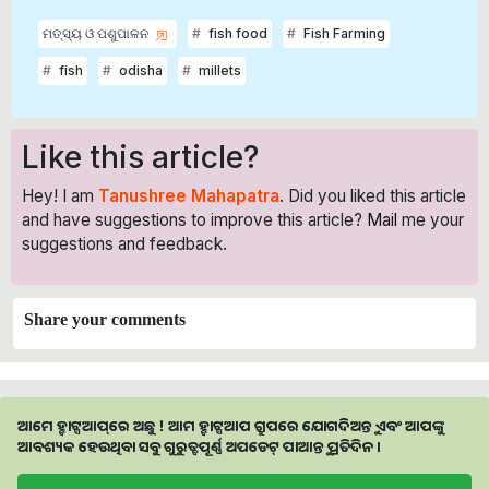
ମତ୍ସ୍ୟ ଓ ପଶୁପାଳନ
fish food
Fish Farming
fish
odisha
millets
Like this article?
Hey! I am
Tanushree Mahapatra
. Did you liked this article
and have suggestions to improve this article?
Mail
me your
suggestions and feedback.
Share your comments
ଆମେ ହ୍ବାଟ୍ସଆପ୍‌ରେ ଅଛୁ ! ଆମ ହ୍ବାଟ୍ସଆପ ଗ୍ରୁପରେ ଯୋଗଦିଅନ୍ତୁ ଏବଂ ଆପଙ୍କୁ
ଆବଶ୍ୟକ ହେଉଥିବା ସବୁ ଗୁରୁତ୍ବପୂର୍ଣ୍ଣ ଅପଡେଟ୍‌ ପାଆନ୍ତୁ ପ୍ରତିଦିନ ।