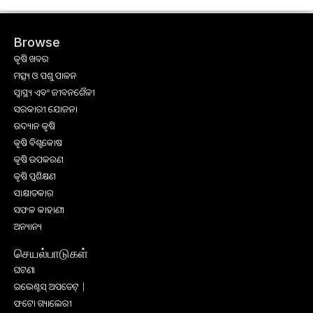
Browse
କୃଷି ଖବର
ମତ୍ସ୍ୟ ଓ ପଶୁ ପାଳନ
ସ୍ୱାସ୍ଥ୍ୟ ଏବଂ ଜୀବନଶୈଳୀ
ସରକାରୀ ଯୋଜନା
ଉଦ୍ୟାନ କୃଷି
କୃଷି ବିଶ୍ବକୋଷ
କୃଷି ଉପକରଣ
କୃଷି ପ୍ରଶିକ୍ଷଣ
ସାକ୍ଷାତକାର
ସଫଳ କାହାଣୀ
ଅନ୍ୟାନ୍ୟ
செயல்பாடுகள்
ଘଟଣା
ଇଭେଣ୍ଟସ୍ ଅପଡେଟ୍ |
ଫଟୋ ଗ୍ୟାଲେରୀ