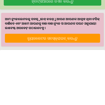
ହ୍ବାଟ୍ସଆପରେ ଜଏନ କରନ୍ତୁ
ଆମ ନ୍ୟୁଜଲେଟରକୁ ସବସ୍କ୍ରାଇବ୍ କରନ୍ତୁ । ଆପଣ ଆପଣଙ୍କ ଆଗ୍ରହ ଥିବା ଟପିକ୍‌
ବାଛିବେ ଏବଂ ଆମେ ଆପଣଙ୍କୁ ବଛା ବଛା ନ୍ୟୁଜ ଓ ଆପଣଙ୍କ ପସନ୍ଦ ଅନୁଯାୟୀ
ଲାଟେଷ୍ଟ ଅପଡେଟ୍‌ ପଠାଇଦେବୁ ।
ନ୍ୟୁଜଲେଟର ସବସ୍କ୍ରାଇବ୍‌ କରନ୍ତୁ