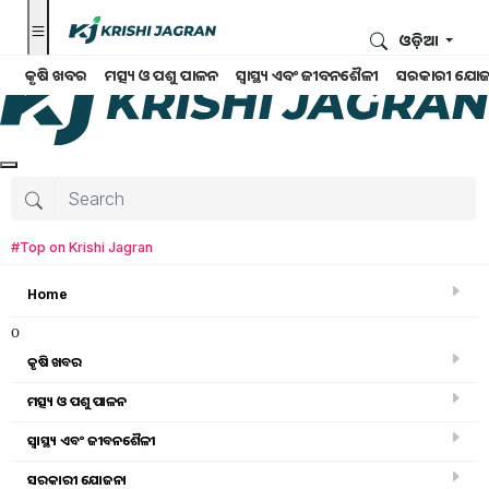
ଓଡ଼ିଆ
କୃଷି ଖବର
ମତ୍ସ୍ୟ ଓ ପଶୁ ପାଳନ
ସ୍ୱାସ୍ଥ୍ୟ ଏବଂ ଜୀବନଶୈଳୀ
ସରକାରୀ ଯୋଜ
#Top on Krishi Jagran
Home
o
କୃଷି ଖବର
ମତ୍ସ୍ୟ ଓ ପଶୁ ପାଳନ
ସ୍ୱାସ୍ଥ୍ୟ ଏବଂ ଜୀବନଶୈଳୀ
ମତ୍ସ୍ୟ ଓ ପଶୁ ପାଳନ
ସରକାରୀ ଯୋଜନା