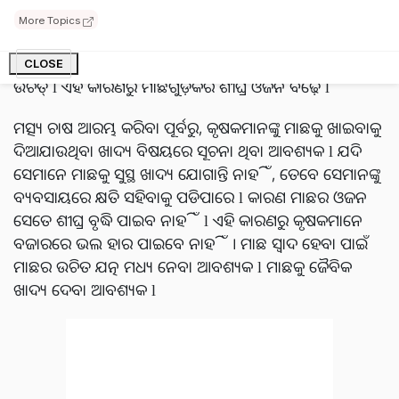
ପ୍ରାକୃତିକ ଜଳର ମାଛ ଅପେକ୍ଷା କମ୍ ପୁଷ୍ଟିକର ଖାଦ୍ୟ ପାଇଥାଏ l
More Topics
ଏପରି ପରିସ୍ଥିତିରେ, ସେହି ଅଭାବକୁ ପୂରଣ କରିବା ପାଇଁ
କୃଷକମାନେ ଗୃହପାଳିତ ପଶୁମାନଙ୍କୁ ସପ୍ଲିମେଣ୍ଟାରୀ ଖାଦ୍ୟ ଦେବା
CLOSE
ଉଚିତ୍ l ଏହି କାରଣରୁ ମାଛଗୁଡ଼ିକର ଶୀଘ୍ର ଓଜନ ବଢ଼େ l
ମତ୍ସ୍ୟ ଚାଷ ଆରମ୍ଭ କରିବା ପୂର୍ବରୁ, କୃଷକମାନଙ୍କୁ ମାଛକୁ ଖାଇବାକୁ
ଦିଆଯାଉଥିବା ଖାଦ୍ୟ ବିଷୟରେ ସୂଚନା ଥିବା ଆବଶ୍ୟକ l ଯଦି
ସେମାନେ ମାଛକୁ ସୁସ୍ଥ ଖାଦ୍ୟ ଯୋଗାନ୍ତି ନାହିଁ, ତେବେ ସେମାନଙ୍କୁ
ବ୍ୟବସାୟରେ କ୍ଷତି ସହିବାକୁ ପଡିପାରେ l କାରଣ ମାଛର ଓଜନ
ସେତେ ଶୀଘ୍ର ବୃଦ୍ଧି ପାଇବ ନାହିଁ l ଏହି କାରଣରୁ କୃଷକମାନେ
ବଜାରରେ ଭଲ ହାର ପାଇବେ ନାହିଁ । ମାଛ ସ୍ୱାଦ ହେବା ପାଇଁ
ମାଛର ଉଚିତ ଯତ୍ନ ମଧ୍ୟ ନେବା ଆବଶ୍ୟକ l ମାଛକୁ ଜୈବିକ
ଖାଦ୍ୟ ଦେବା ଆବଶ୍ୟକ l