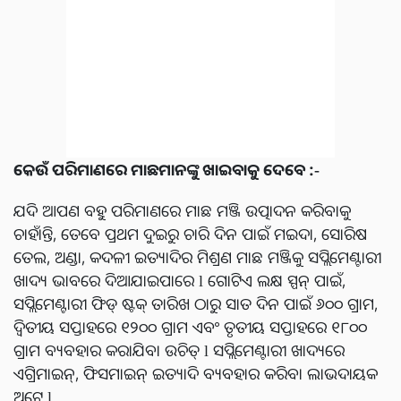
କେଉଁ ପରିମାଣରେ ମାଛମାନଙ୍କୁ ଖାଇବାକୁ ଦେବେ :-
ଯଦି ଆପଣ ବହୁ ପରିମାଣରେ ମାଛ ମଞ୍ଜି ଉତ୍ପାଦନ କରିବାକୁ
ଚାହାଁନ୍ତି, ତେବେ ପ୍ରଥମ ଦୁଇରୁ ଚାରି ଦିନ ପାଇଁ ମଇଦା, ସୋରିଷ
ତେଲ, ଅଣ୍ଡା, କଦଳୀ ଇତ୍ୟାଦିର ମିଶ୍ରଣ ମାଛ ମଞ୍ଜିକୁ ସପ୍ଲିମେଣ୍ଟାରୀ
ଖାଦ୍ୟ ଭାବରେ ଦିଆଯାଇପାରେ l ଗୋଟିଏ ଲକ୍ଷ ସ୍ପନ୍ ପାଇଁ,
ସପ୍ଲିମେଣ୍ଟାରୀ ଫିଡ୍ ଷ୍ଟକ୍ ତାରିଖ ଠାରୁ ସାତ ଦିନ ପାଇଁ ୬୦୦ ଗ୍ରାମ,
ଦ୍ୱିତୀୟ ସପ୍ତାହରେ ୧୨୦୦ ଗ୍ରାମ ଏବଂ ତୃତୀୟ ସପ୍ତାହରେ ୧୮୦୦
ଗ୍ରାମ ବ୍ୟବହାର କରାଯିବା ଉଚିତ୍ l ସପ୍ଲିମେଣ୍ଟାରୀ ଖାଦ୍ୟରେ
ଏଗ୍ରିମାଇନ୍, ଫିସମାଇନ୍ ଇତ୍ୟାଦି ବ୍ୟବହାର କରିବା ଲାଭଦାୟକ
ଅଟେ l