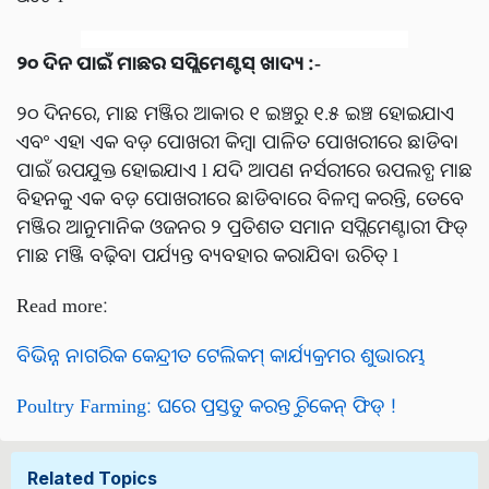
୨୦ ଦିନ ପାଇଁ ମାଛର ସପ୍ଲିମେଣ୍ଟସ୍ ଖାଦ୍ୟ :-
୨୦ ଦିନରେ, ମାଛ ମଞ୍ଜିର ଆକାର ୧ ଇଞ୍ଚରୁ ୧.୫ ଇଞ୍ଚ ହୋଇଯାଏ
ଏବଂ ଏହା ଏକ ବଡ଼ ପୋଖରୀ କିମ୍ବା ପାଳିତ ପୋଖରୀରେ ଛାଡିବା
ପାଇଁ ଉପଯୁକ୍ତ ହୋଇଯାଏ l ଯଦି ଆପଣ ନର୍ସରୀରେ ଉପଲବ୍ଧ ମାଛ
ବିହନକୁ ଏକ ବଡ଼ ପୋଖରୀରେ ଛାଡିବାରେ ବିଳମ୍ବ କରନ୍ତି, ତେବେ
ମଞ୍ଜିର ଆନୁମାନିକ ଓଜନର ୨ ପ୍ରତିଶତ ସମାନ ସପ୍ଲିମେଣ୍ଟାରୀ ଫିଡ୍
ମାଛ ମଞ୍ଜି ବଢ଼ିବା ପର୍ଯ୍ୟନ୍ତ ବ୍ୟବହାର କରାଯିବା ଉଚିତ୍ l
Read more:
ବିଭିନ୍ନ ନାଗରିକ କେନ୍ଦ୍ରୀତ ଟେଲିକମ୍ କାର୍ଯ୍ୟକ୍ରମର ଶୁଭାରମ୍ଭ
Poultry Farming: ଘରେ ପ୍ରସ୍ତୁତ କରନ୍ତୁ ଚିକେନ୍ ଫିଡ୍ !
Related Topics