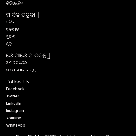
ଭିଡିଓଗୁଡିକ
ମାସିକ ପତ୍ରିକା |
ପତ୍ରିକା
ସଦସ୍ୟତା
ପ୍ରଚାର
ଶୁଳ୍କ
ଯୋଗାଯୋଗ କରନ୍ତୁ |
ଆମ ବିଷୟରେ
ଯୋଗାଯୋଗ କରନ୍ତୁ |
Follow Us
Facebook
Twitter
LinkedIn
Instagram
Youtube
WhatsApp