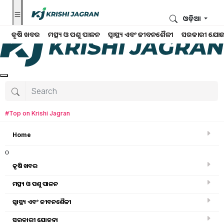
ଓଡ଼ିଆ
କୃଷି ଖବର
ମତ୍ସ୍ୟ ଓ ପଶୁ ପାଳନ
ସ୍ୱାସ୍ଥ୍ୟ ଏବଂ ଜୀବନଶୈଳୀ
ସରକାରୀ ଯୋଜ
#Top on Krishi Jagran
Home
o
କୃଷି ଖବର
ମତ୍ସ୍ୟ ଓ ପଶୁ ପାଳନ
Search for
:
ସ୍ୱାସ୍ଥ୍ୟ ଏବଂ ଜୀବନଶୈଳୀ
fish
ସରକାରୀ ଯୋଜନା