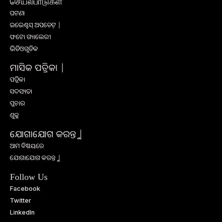
செயல்பாடுகள்
ଘଟଣା
ଇଭେଣ୍ଟସ୍ ଅପଡେଟ୍ |
ଫଟୋ ଗ୍ୟାଲେରୀ
ଭିଡିଓଗୁଡିକ
ମାସିକ ପତ୍ରିକା |
ପତ୍ରିକା
ସଦସ୍ୟତା
ପ୍ରଚାର
ଶୁଳ୍କ
ଯୋଗାଯୋଗ କରନ୍ତୁ |
ଆମ ବିଷୟରେ
ଯୋଗାଯୋଗ କରନ୍ତୁ |
Follow Us
Facebook
Twitter
LinkedIn