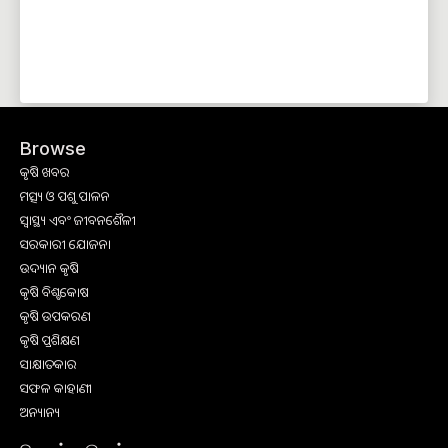
Browse
କୃଷି ଖବର
ମତ୍ସ୍ୟ ଓ ପଶୁ ପାଳନ
ସ୍ୱାସ୍ଥ୍ୟ ଏବଂ ଜୀବନଶୈଳୀ
ସରକାରୀ ଯୋଜନା
ଉଦ୍ୟାନ କୃଷି
କୃଷି ବିଶ୍ବକୋଷ
କୃଷି ଉପକରଣ
କୃଷି ପ୍ରଶିକ୍ଷଣ
ସାକ୍ଷାତକାର
ସଫଳ କାହାଣୀ
ଅନ୍ୟାନ୍ୟ