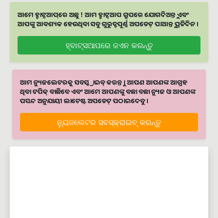
ଆମେ ହ୍ବାଟ୍ସଆପ୍‌ରେ ଅଛୁ ! ଆମ ହ୍ବାଟ୍ସଆପ ଗ୍ରୁପରେ ଯୋଗଦିଅନ୍ତୁ ଏବଂ
ଆପଙ୍କୁ ଆବଶ୍ୟକ ହେଉଥିବା ସବୁ ଗୁରୁତ୍ବପୂର୍ଣ୍ଣ ଅପଡେଟ୍‌ ପାଆନ୍ତୁ ପ୍ରତିଦିନ ।
ହ୍ବାଟ୍ସଆପରେ ଜଏନ କରନ୍ତୁ
ଆମ ନ୍ୟୁଜଲେଟରକୁ ସବସ୍କ୍ରାଇବ୍ କରନ୍ତୁ । ଆପଣ ଆପଣଙ୍କ ଆଗ୍ରହ
ଥିବା ଟପିକ୍‌ ବାଛିବେ ଏବଂ ଆମେ ଆପଣଙ୍କୁ ବଛା ବଛା ନ୍ୟୁଜ ଓ ଆପଣଙ୍କ
ପସନ୍ଦ ଅନୁଯାୟୀ ଲାଟେଷ୍ଟ ଅପଡେଟ୍‌ ପଠାଇଦେବୁ ।
ନ୍ୟୁଜଲେଟର ସବସ୍କ୍ରାଇବ୍‌ କରନ୍ତୁ