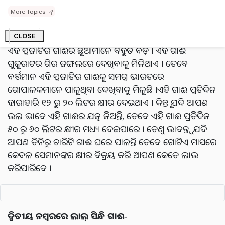
ଗିର୍
ଗା
ଈ
ହେଉଛି
ପ୍ରଥମ
ପ୍ରଜାତି
-
More Topics
ଏହା ହେଉଛି ଭାରତର ସବୁଠାରୁ ଅଧିକ ଦୁଗ୍ଧ ଦେଉଥିବା ଗାଈ ।
CLOSE
ଏହି ପ୍ରଜାତିର ଗାଈର ଛୁଆମାନେ ବହୁତ ବଡ଼ । ଏହି ଗାଈ
ଗୁଜୁରାଟର ଗିର ଜଙ୍ଗଲରେ ଦେଖିବାକୁ ମିଳିଥାଏ । ତେବେ
ବର୍ତ୍ତମାନ ଏହି ପ୍ରଜାତିର ଗାଈକୁ ସମଗ୍ର ଭାରତରେ
ଗୋପାଳକମାନେ ପାଳୁଥିବା ଦେଖିବାକୁ ମିଳୁଛି ।ଏହି ଗାଈ ପ୍ରତିଦିନ
ହାରାହାରି ୧୨ ରୁ ୨୦ ଲିଟର କ୍ଷୀର ଦେଇଥାଏ । କିନ୍ତୁ ଯଦି ଆପଣ
ଭଲ ଭାବେ ଏହି ଗାଈର ଯତ୍ନ ନିଅନ୍ତି, ତେବେ ଏହି ଗାଈ ପ୍ରତିଦିନ
୫୦ ରୁ ୬୦ ଲିଟର କ୍ଷୀର ମଧ୍ୟ ଦେଇପାରେ । ତେଣୁ ଭାବନ୍ତୁ, ଯଦି
ଆପଣ ତିନିରୁ ଚାରିଟି ଗାଈ ଘରେ ପାଳନ୍ତି ତେବେ ଗୋଟିଏ ମାସରେ
କେବଳ ସେମାନଙ୍କର କ୍ଷୀର ବିକ୍ରୟ କରି ଆପଣ କେତେ ଲାଭ
କରିପାରିବେ ।
ଦ୍ୱିତୀୟ
ନମ୍ବରରେ
ଲାଲ୍
ସିନ୍ଧି
ଗାଈ-