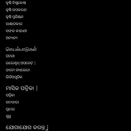
କୃଷି ବିଶ୍ବକୋଷ
କୃଷି ଉପକରଣ
କୃଷି ପ୍ରଶିକ୍ଷଣ
ସାକ୍ଷାତକାର
ସଫଳ କାହାଣୀ
ଅନ୍ୟାନ୍ୟ
செயல்பாடுகள்
ଘଟଣା
ଇଭେଣ୍ଟସ୍ ଅପଡେଟ୍ |
ଫଟୋ ଗ୍ୟାଲେରୀ
ଭିଡିଓଗୁଡିକ
ମାସିକ ପତ୍ରିକା |
ପତ୍ରିକା
ସଦସ୍ୟତା
ପ୍ରଚାର
ଶୁଳ୍କ
ଯୋଗାଯୋଗ କରନ୍ତୁ |