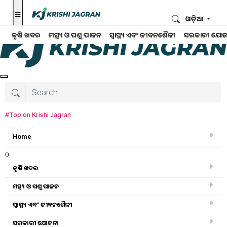
ଓଡ଼ିଆ
କୃଷି ଖବର
ମତ୍ସ୍ୟ ଓ ପଶୁ ପାଳନ
ସ୍ୱାସ୍ଥ୍ୟ ଏବଂ ଜୀବନଶୈଳୀ
ସରକାରୀ ଯୋଜ
#Top on Krishi Jagran
Home
o
କୃଷି ଖବର
ମତ୍ସ୍ୟ ଓ ପଶୁ ପାଳନ
ସ୍ୱାସ୍ଥ୍ୟ ଏବଂ ଜୀବନଶୈଳୀ
ମତ୍ସ୍ୟ ଓ ପଶୁ ପାଳନ
ସରକାରୀ ଯୋଜନା