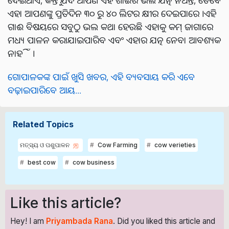
ଏହା ଆପଣଙ୍କୁ ପ୍ରତିଦିନ ୩୦ ରୁ ୪୦ ଲିଟର କ୍ଷୀର ଦେଇପାରେ ।ଏହି
ଗାଈ ବିଷୟରେ ସବୁଠୁ ଭଲ କଥା ହେଉଛି ଏହାକୁ କମ୍ ଜାଗାରେ
ମଧ୍ୟ ପାଳନ କରାଯାଇପାରିବ ଏବଂ ଏହାର ଯତ୍ନ ନେବା ଆବଶ୍ୟକ
ନାହିଁ ।
ଗୋପାଳକଙ୍କ ପାଇଁ ଖୁସି ଖବର, ଏହି ବ୍ୟବସାୟ କରି ଏବେ
ବଢ଼ାଇପାରିବେ ଆୟ...
Related Topics
ମତ୍ସ୍ୟ ଓ ପଶୁପାଳନ
Cow Farming
cow verieties
best cow
cow business
Like this article?
Hey! I am
Priyambada Rana
. Did you liked this article and