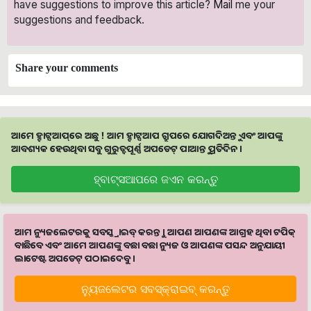
have suggestions to improve this article?
Mail
me your
suggestions and feedback.
Share your comments
ଆମେ ହ୍ବାଟ୍ସଆପ୍‌ରେ ଅଛୁ ! ଆମ ହ୍ବାଟ୍ସଆପ ଗ୍ରୁପରେ ଯୋଗଦିଅନ୍ତୁ ଏବଂ ଆପଙ୍କୁ
ଆବଶ୍ୟକ ହେଉଥିବା ସବୁ ଗୁରୁତ୍ବପୂର୍ଣ୍ଣ ଅପଡେଟ୍‌ ପାଆନ୍ତୁ ପ୍ରତିଦିନ ।
ହ୍ବାଟ୍ସଆପରେ ଜଏନ କରନ୍ତୁ
ଆମ ନ୍ୟୁଜଲେଟରକୁ ସବସ୍କ୍ରାଇବ୍ କରନ୍ତୁ । ଆପଣ ଆପଣଙ୍କ ଆଗ୍ରହ ଥିବା ଟପିକ୍‌
ବାଛିବେ ଏବଂ ଆମେ ଆପଣଙ୍କୁ ବଛା ବଛା ନ୍ୟୁଜ ଓ ଆପଣଙ୍କ ପସନ୍ଦ ଅନୁଯାୟୀ
ଲାଟେଷ୍ଟ ଅପଡେଟ୍‌ ପଠାଇଦେବୁ ।
ନ୍ୟୁଜଲେଟର ସବସ୍କ୍ରାଇବ୍‌ କରନ୍ତୁ