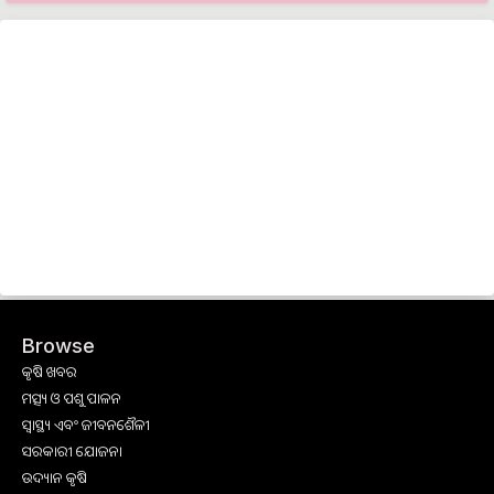
Browse
କୃଷି ଖବର
ମତ୍ସ୍ୟ ଓ ପଶୁ ପାଳନ
ସ୍ୱାସ୍ଥ୍ୟ ଏବଂ ଜୀବନଶୈଳୀ
ସରକାରୀ ଯୋଜନା
ଉଦ୍ୟାନ କୃଷି