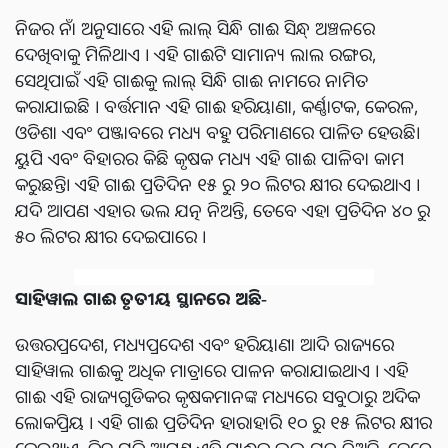
ନିଜର ନାଁ ଅନୁସାରେ ଏହି ଲାଲ୍ ସିନ୍ଧି ଗାଈ ସିନ୍ଧ୍ ଅଞ୍ଚଳରେ
ଦେଖିବାକୁ ମିଳିଥାଏ । ଏହି ଗାଈଟି ସାମାନ୍ୟ ଲାଲ ରଙ୍ଗର,
ସେଥିପାଇଁ ଏହି ଗାଈକୁ ଲାଲ୍ ସିନ୍ଧି ଗାଈ ନାମରେ ନାମିତ
କରାଯାଇଛି । ବର୍ତ୍ତମାନ ଏହି ଗାଈ ହରିୟାଣା, କର୍ଣ୍ଣାଟକ, କେରଳ,
ଓଡିଶା ଏବଂ ପଞ୍ଜାବରେ ମଧ୍ୟ ବହୁ ପରିମାଣରେ ପାଳିତ ହେଉଛି।
ୟୁପି ଏବଂ ବିହାରର କିଛି କୃଷକ ମଧ୍ୟ ଏହି ଗାଈ ପାଳିବା କାମ
କରୁଛନ୍ତି। ଏହି ଗାଈ ପ୍ରତିଦିନ ୧୫ ରୁ ୨୦ ଲିଟର କ୍ଷୀର ଦେଇଥାଏ ।
ଯଦି ଆପଣ ଏହାର ଭଲ ଯତ୍ନ ନିଅନ୍ତି, ତେବେ ଏହା ପ୍ରତିଦିନ ୪୦ ରୁ
୫୦ ଲିଟର କ୍ଷୀର ଦେଇପାରେ ।
ସାହିୱାଲ
ଗାଈ
ତୃତୀୟ
ସ୍ଥାନରେ
ଅଛି
-
ଉତ୍ତରପ୍ରଦେଶ, ମଧ୍ୟପ୍ରଦେଶ ଏବଂ ହରିୟାଣା ଆଦି ରାଜ୍ୟରେ
ସାହିୱାଲ ଗାଈକୁ ଅଧିକ ମାତ୍ରାରେ ପାଳନ କରାଯାଇଥାଏ । ଏହି
ଗାଈ ଏହି ରାଜ୍ୟଗୁଡିକର କୃଷକମାନଙ୍କ ମଧ୍ୟରେ ସବୁଠାରୁ ଅଦିକ
ଲୋକପ୍ରିୟ । ଏହି ଗାଈ ପ୍ରତିଦିନ ହାରାହାରି ୧୦ ରୁ ୧୫ ଲିଟର କ୍ଷୀର
ଦେଇଥାଏ, କିନ୍ତୁ ଯଦି ଆପଣ ଏହି ଗାଈର ଭଲ ଯତ୍ନ ନିଅନ୍ତି, ତେବେ