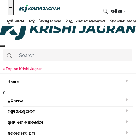
ଓଡ଼ିଆ
କୃଷି ଖବର
ମତ୍ସ୍ୟ ଓ ପଶୁ ପାଳନ
ସ୍ୱାସ୍ଥ୍ୟ ଏବଂ ଜୀବନଶୈଳୀ
ସରକାରୀ ଯୋଜ
#Top on Krishi Jagran
Home
o
କୃଷି ଖବର
ମତ୍ସ୍ୟ ଓ ପଶୁ ପାଳନ
ସ୍ୱାସ୍ଥ୍ୟ ଏବଂ ଜୀବନଶୈଳୀ
କୃଷି ଉପକରଣ
ସରକାରୀ ଯୋଜନା