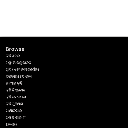
Browse
କୃଷି ଖବର
ମତ୍ସ୍ୟ ଓ ପଶୁ ପାଳନ
ସ୍ୱାସ୍ଥ୍ୟ ଏବଂ ଜୀବନଶୈଳୀ
ସରକାରୀ ଯୋଜନା
ଉଦ୍ୟାନ କୃଷି
କୃଷି ବିଶ୍ବକୋଷ
କୃଷି ଉପକରଣ
କୃଷି ପ୍ରଶିକ୍ଷଣ
ସାକ୍ଷାତକାର
ସଫଳ କାହାଣୀ
ଅନ୍ୟାନ୍ୟ