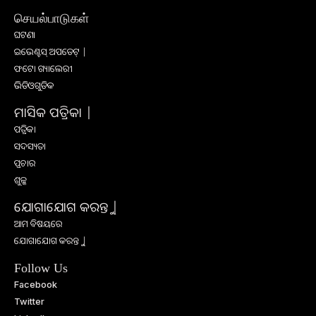
செயல்பாடுகள்
ଘଟଣା
ଇଭେଣ୍ଟସ୍ ଅପଡେଟ୍ |
ଫଟୋ ଗ୍ୟାଲେରୀ
ଭିଡିଓଗୁଡିକ
ମାସିକ ପତ୍ରିକା |
ପତ୍ରିକା
ସଦସ୍ୟତା
ପ୍ରଚାର
ଶୁଳ୍କ
ଯୋଗାଯୋଗ କରନ୍ତୁ |
ଆମ ବିଷୟରେ
ଯୋଗାଯୋଗ କରନ୍ତୁ |
Follow Us
Facebook
Twitter