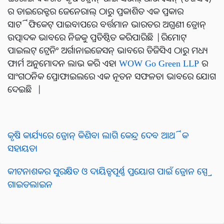
ର ଡାଇରେକ୍ଟର ଜେନେରାଲ୍ ଠାରୁ ପ୍ରକାଶିତ ଏକ ପ୍ରକାର
ସାର୍ଟିଫିକେଟ୍ ପାଇବାପରେ ବର୍ତ୍ତମାନ ଭାରତର ଅଗ୍ରଣୀ ଡ୍ରୋନ୍
ଉତ୍ପାଦକ ଭାବରେ ନିଜକୁ ପ୍ରତିଷ୍ଠିତ କରିପାରିଛି |ରିମୋଟ୍
ପାଇଲଟ୍ ଟ୍ରେନିଂ ଅର୍ଗାନାଇଜେସନ୍ ଭାବରେ ଡିଜିସିଏ ଠାରୁ ମଧ୍ୟ
ଫାର୍ମ ଅନୁମୋଦନ ଲାଭ କରି ଏହା
WOW Go Green LLP
ର
ସାଂଗଠନିକ ପ୍ରୋଫାଇଲରେ ଏକ ନୂତନ ସଫଳତା ଭାବରେ ଯୋଗ
ଦେଇଛି |
କୃଷି କାର୍ଯ୍ୟରେ ଡ୍ରୋନ୍‌ କିଣିବା ଲାଗି କେନ୍ଦ୍ର ଦେବ ଆର୍ଥିକ
ସହାୟତା
କୀଟନାଶକର ସୁରକ୍ଷିତ ଓ ଦାୟିତ୍ବପୂର୍ଣ୍ଣ ପ୍ରୟୋଗ ପାଇଁ ଡ୍ରୋନ ସ୍ପ୍ରେ
ଗାଇଡଲାଇନ