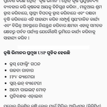
ପ୍ରବେଶ କରିଛି ଡ୍ରୋନ୍ "କୃଷି ଭିମାନ"l ଡ୍ରୋନ୍ କୃଷି ପ୍ରଯୁକ୍ତିବିଦ୍ୟା
ବ୍ୟବହାର କରି କୃଷକଙ୍କ ଆୟକୁ ତିନିଗୁଣ କରିବା , ମାନୁଆଲ ଶ୍ରମ
ହ୍ରାସ କରିବାରେ, ସ୍ୱାସ୍ଥ୍ୟ ବିପଦକୁ ହ୍ରାସ କରିବାରେ ଏବଂ ଦକ୍ଷତା
ବୃଦ୍ଧି କରିବାରେ ଏହି ସାହାଯ୍ୟ କରିବ ।ସମ୍ପୂର୍ଣ୍ଣ ସ୍ୱୟଂଚାଳିତ କାର୍ଯ୍ୟ
ଏବଂ ବିଭିନ୍ନ ଅବସ୍ଥାରେ ନିୟନ୍ତ୍ରଣ କରିବାର କ୍ଷମତା ଏହାକୁ ସମତଳ
କ୍ଷେତରୁ ପର୍ବତ ପର୍ଯ୍ୟନ୍ତ ଯେକୌଣସି ଭୂମିରେ କାର୍ଯ୍ୟ କରିବାକୁ
ସାହାଯ୍ୟ କରିବ l
କୃଷି ଭିମାନର ପ୍ରମୁଖ USP ଗୁଡିକ ହେଉଛି
କ୍ରସ୍ ଫୋଲ୍ଡିଂ ଗଠନ
ଉଚ୍ଚତା ରାଡାର
FPV କ୍ୟାମେରା
ପ୍ଲଗ୍-ଇନ୍ ବ୍ୟାଟେରୀ
ଅଟୋ ପାଇଲଟ୍ ମୋଡ୍
ପ୍ରତିବନ୍ଧକ ଏଡ଼ାଇବା
ଘରୋଇ ବିକଶିତ କୃଷି ଡ୍ରୋନ୍ ପାଇଁ ସିଭିଲ୍ ଆଭିଏସନ୍ (ଡିଜିସିଏ)