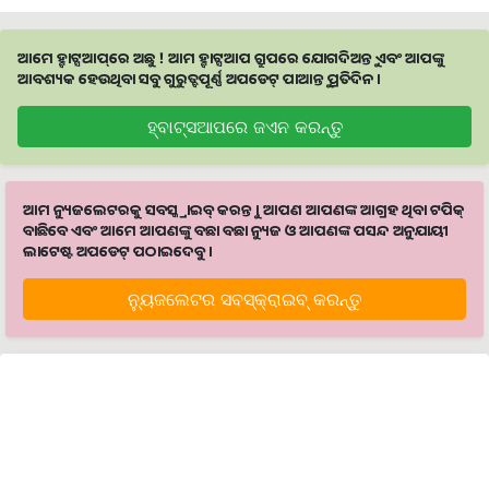
ଆମେ ହ୍ବାଟ୍ସଆପ୍‌ରେ ଅଛୁ ! ଆମ ହ୍ବାଟ୍ସଆପ ଗ୍ରୁପରେ ଯୋଗଦିଅନ୍ତୁ ଏବଂ ଆପଙ୍କୁ
ଆବଶ୍ୟକ ହେଉଥିବା ସବୁ ଗୁରୁତ୍ବପୂର୍ଣ୍ଣ ଅପଡେଟ୍‌ ପାଆନ୍ତୁ ପ୍ରତିଦିନ ।
ହ୍ବାଟ୍ସଆପରେ ଜଏନ କରନ୍ତୁ
ଆମ ନ୍ୟୁଜଲେଟରକୁ ସବସ୍କ୍ରାଇବ୍ କରନ୍ତୁ । ଆପଣ ଆପଣଙ୍କ ଆଗ୍ରହ ଥିବା ଟପିକ୍‌
ବାଛିବେ ଏବଂ ଆମେ ଆପଣଙ୍କୁ ବଛା ବଛା ନ୍ୟୁଜ ଓ ଆପଣଙ୍କ ପସନ୍ଦ ଅନୁଯାୟୀ
ଲାଟେଷ୍ଟ ଅପଡେଟ୍‌ ପଠାଇଦେବୁ ।
ନ୍ୟୁଜଲେଟର ସବସ୍କ୍ରାଇବ୍‌ କରନ୍ତୁ