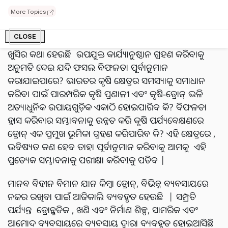
ପ୍ରୟୋଗ କରନ୍ତି | ତେଣୁ, କୃଷକମାନଙ୍କ ଅକ୍ଲାନ୍ତ ପରିଶ୍ରମ ସତ୍ୱେ କୃଷି
More Topics
ଉତ୍ପାଦନର ଗୁଣ ଏବଂ ପରିମାଣ ବେଳେବେଳେ ପ୍ରଭାବିତ ହୁଏ |
CLOSE
ଖୁସିର କଥା ହେଉଛି ଉପଯୁକ୍ତ କାର୍ଯ୍ୟାନୁଷ୍ଠାନ ଗ୍ରହଣ କରିବାକୁ
ଅନୁମତି ଦେଇ ଯଦି ଫସଲ ବିଫଳତା ପୂର୍ବାନୁମାନ
କରାଯାଇପାରେ? ଭାରତର କୃଷି କ୍ଷେତ୍ରର ସମସ୍ୟାକୁ ସମାଧାନ
କରିବା ପାଇଁ ପାରମ୍ପରିକ କୃଷି ପ୍ରଣାଳୀ ଏବଂ କୃଷି-ଡ୍ରୋନ୍ ଭଳି
ଅତ୍ୟାଧୁନିକ ଉପାୟଗୁଡ଼ିକ ଏକାଠି ହୋଇପାରିବ କି? ବିଫଳତା
ହ୍ରାସ କରିବାର ସମ୍ଭାବନାକୁ ଉନ୍ନତ କରି କୃଷି ପର୍ଯ୍ୟବେକ୍ଷଣରେ
ଡ୍ରୋନ୍ ଏକ ପ୍ରମୁଖ ଭୂମିକା ଗ୍ରହଣ କରିପାରିବ କି? ଏହି କ୍ଷେତ୍ରରେ ,
ଭବିଷ୍ୟତ କଣ ହେବ ତାହା ପୂର୍ବାନୁମାନ କରିବାକୁ ଆମକୁ ଏହି
ପ୍ରତ୍ୟେକ ସମ୍ଭାବନାକୁ ପରୀକ୍ଷା କରିବlକୁ ପଡିବ |
ମାନବ ବିହୀନ ବିମାନ ଯାନ କିମ୍ବା ଡ୍ରୋନ୍, ବିଭିନ୍ନ ବ୍ୟବସାୟରେ
ନଜର ରଖିବା ପାଇଁ ଆଜିକାଲି ବ୍ୟବହୃତ ହେଉଛି | ସମ୍ପ୍ରତି
ପର୍ଯ୍ୟନ୍ତ ଡ୍ରୋନ୍ଗୁଡିକ , ଖଣି ଏବଂ ନିର୍ମାଣ ଶିଳ୍ପ, ସାମରିକ ଏବଂ
ଆମୋଦ ବ୍ୟବସାୟରେ ବ୍ୟବସାୟ ଦ୍ୱାରା ବ୍ୟବହୃତ ହୋଇଆସିଛି