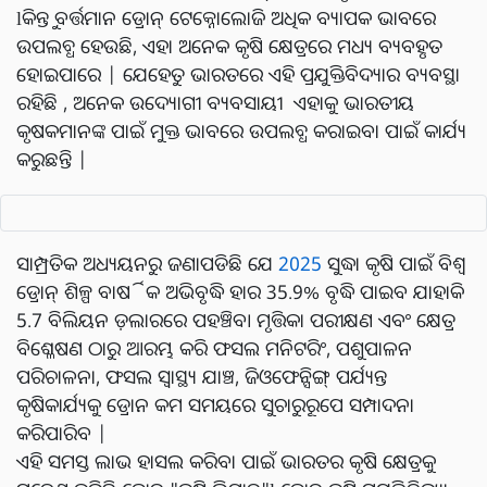
lକିନ୍ତୁ ବର୍ତ୍ତମାନ ଡ୍ରୋନ୍ ଟେକ୍ନୋଲୋଜି ଅଧିକ ବ୍ୟାପକ ଭାବରେ
ଉପଲବ୍ଧ ହେଉଛି, ଏହା ଅନେକ କୃଷି କ୍ଷେତ୍ରରେ ମଧ୍ୟ ବ୍ୟବହୃତ
ହୋଇପାରେ | ଯେହେତୁ ଭାରତରେ ଏହି ପ୍ରଯୁକ୍ତିବିଦ୍ୟାର ବ୍ୟବସ୍ଥା
ରହିଛି , ଅନେକ ଉଦ୍ୟୋଗୀ ବ୍ୟବସାୟୀ ଏହାକୁ ଭାରତୀୟ
କୃଷକମାନଙ୍କ ପାଇଁ ମୁକ୍ତ ଭାବରେ ଉପଲବ୍ଧ କରାଇବା ପାଇଁ କାର୍ଯ୍ୟ
କରୁଛନ୍ତି |
ସାମ୍ପ୍ରତିକ ଅଧ୍ୟୟନରୁ ଜଣାପଡିଛି ଯେ
2025
ସୁଦ୍ଧା କୃଷି ପାଇଁ ବିଶ୍ୱ
ଡ୍ରୋନ୍ ଶିଳ୍ପ ବାର୍ଷିକ ଅଭିବୃଦ୍ଧି ହାର 35.9% ବୃଦ୍ଧି ପାଇବ ଯାହାକି
5.7 ବିଲିୟନ ଡ଼ଲାରରେ ପହଞ୍ଚିବ। ମୃତ୍ତିକା ପରୀକ୍ଷଣ ଏବଂ କ୍ଷେତ୍ର
ବିଶ୍ଳେଷଣ ଠାରୁ ଆରମ୍ଭ କରି ଫସଲ ମନିଟରିଂ, ପଶୁପାଳନ
ପରିଚାଳନା, ଫସଲ ସ୍ୱାସ୍ଥ୍ୟ ଯାଞ୍ଚ, ଜିଓଫେନ୍ସିଙ୍ଗ୍ ପର୍ଯ୍ୟନ୍ତ
କୃଷିକାର୍ଯ୍ୟକୁ ଡ୍ରୋନ କମ ସମୟରେ ସୁଚାରୁରୂପେ ସମ୍ପାଦନା
କରିପାରିବ |
ଏହି ସମସ୍ତ ଲାଭ ହାସଲ କରିବା ପାଇଁ ଭାରତର କୃଷି କ୍ଷେତ୍ରକୁ