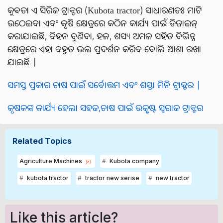
କୁଵତା ଏ ସିରିଜ ଟ୍ରାକ୍ଟର (Kubota tractor) ସାଧାରଣତଃ ମାଟି
ଉଠେଇବା ଏବଂ କୃଷି କ୍ଷେତ୍ରରେ କଠିନ କାର୍ଯ୍ୟ ପାଇଁ ଡିଜାଇନ୍
କରାଯାଇଛି, ବିହନ ବୁଣିବା, ହଳ, ଶସ୍ୟ ଅମଳ ସହିତ ବିଭିନ୍ନ
କ୍ଷେତ୍ରରେ ଏହା ବହୁତ ଭଲ ପ୍ରଦର୍ଶନ କରିବ ବୋଲି ଆଶା ରଖା
ଯାଇଛି |
ସମସ୍ତ ପ୍ରକାର ଚାଷ ପାଇଁ ସର୍ବୋତ୍ତମ ଏବଂ ଶସ୍ତା ମିନି ଟ୍ରାକ୍ଟର |
କୃଷକଙ୍କ କାର୍ଯ୍ୟ ହେଲା ସହଜ,ଚାଷ ପାଇଁ ଉତ୍କୃଷ୍ଟ ସ୍ୱରାଜ ଟ୍ରାକ୍ଟର
Related Topics
Agriculture Machines
Kubota company
kubota tractor
tractor new serise
new tractor
Like this article?