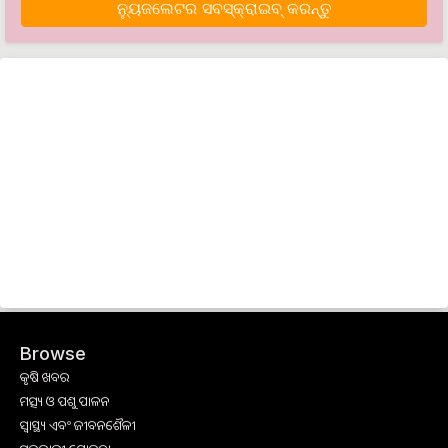
ନ୍ୟୁଜଲେଟର ସବସ୍କ୍ରାଇବ୍‌ କରନ୍ତୁ
Browse
କୃଷି ଖବର
ମତ୍ସ୍ୟ ଓ ପଶୁ ପାଳନ
ସ୍ୱାସ୍ଥ୍ୟ ଏବଂ ଜୀବନଶୈଳୀ