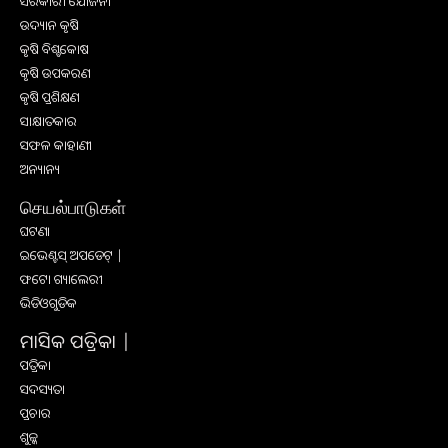
ସରକାରୀ ଯୋଜନା
ଉଦ୍ୟାନ କୃଷି
କୃଷି ବିଶ୍ବକୋଷ
କୃଷି ଉପକରଣ
କୃଷି ପ୍ରଶିକ୍ଷଣ
ସାକ୍ଷାତକାର
ସଫଳ କାହାଣୀ
ଅନ୍ୟାନ୍ୟ
செயல்பாடுகள்
ଘଟଣା
ଇଭେଣ୍ଟସ୍ ଅପଡେଟ୍ |
ଫଟୋ ଗ୍ୟାଲେରୀ
ଭିଡିଓଗୁଡିକ
ମାସିକ ପତ୍ରିକା |
ପତ୍ରିକା
ସଦସ୍ୟତା
ପ୍ରଚାର
ଶୁଳ୍କ