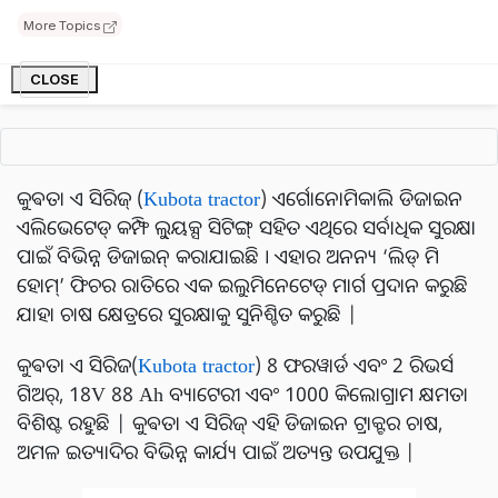
କୌଶଳରେ ଡିଜାଇନ କରାଯାଇଛି । ଏହାର ୱାନ୍ ଟଚ୍ ଫ୍ରଣ୍ଟ ୱାନ,
More Topics
ସିଙ୍ଗଲ ପ୍ରିସ୍ ବନେଟ୍ ସହ ଉଚ୍ଚ କ୍ଷମତା ସମ୍ପନ୍ନ ଇଞ୍ଜିନ୍ ରହିଛି ଯାହା
ଇନଟେନସିଟି ୩D କୁଲିଙ୍ଗ୍ ଟେକ୍ନୋଲୋଜି ଓ ରାପ୍-ଆରାଉଣ୍ଡ ହେଡ୍
CLOSE
ଲ୍ୟାମ୍ପ ସହ ଏକ ବୋଲ୍ଡ ଗ୍ରିଲ୍ ଏବଂ ସୁନ୍ଦର ଲୁକ ପ୍ରଦାନ କରୁଛି |
କୁଵତା ଏ ସିରିଜ୍ (
Kubota tractor
) ଏର୍ଗୋନୋମିକାଲି ଡିଜାଇନ
ଏଲିଭେଟେଡ୍ କମ୍ଫି ଲୁ୍ୟକ୍ସ ସିଟିଙ୍ଗ୍ ସହିତ ଏଥିରେ ସର୍ବାଧିକ ସୁରକ୍ଷା
ପାଇଁ ବିଭିନ୍ନ ଡିଜାଇନ୍ କରାଯାଇଛି । ଏହାର ଅନନ୍ୟ ‘ଲିଡ୍ ମି
ହୋମ୍’ ଫିଚର ରାତିରେ ଏକ ଇଲୁମିନେଟେଡ୍ ମାର୍ଗ ପ୍ରଦାନ କରୁଛି
ଯାହା ଚାଷ କ୍ଷେତ୍ରରେ ସୁରକ୍ଷାକୁ ସୁନିଶ୍ଚିତ କରୁଛି |
କୁଵତା ଏ ସିରିଜ(
Kubota tractor
) 8 ଫରୱାର୍ଡ ଏବଂ 2 ରିଭର୍ସ
ଗିଅର୍, 18V 88 Ah ବ୍ୟାଟେରୀ ଏବଂ 1000 କିଲୋଗ୍ରାମ କ୍ଷମତା
ବିଶିଷ୍ଟ ରହୁଛି | କୁଵତା ଏ ସିରିଜ୍ ଏହି ଡିଜାଇନ ଟ୍ରାକ୍ଟର ଚାଷ,
ଅମଳ ଇତ୍ୟାଦିର ବିଭିନ୍ନ କାର୍ଯ୍ୟ ପାଇଁ ଅତ୍ୟନ୍ତ ଉପଯୁକ୍ତ |