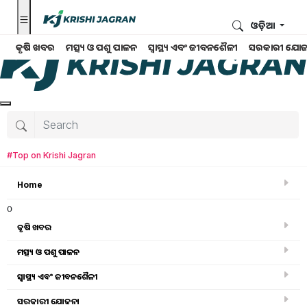
ଓଡ଼ିଆ
କୃଷି ଖବର
ମତ୍ସ୍ୟ ଓ ପଶୁ ପାଳନ
ସ୍ୱାସ୍ଥ୍ୟ ଏବଂ ଜୀବନଶୈଳୀ
ସରକାରୀ ଯୋଜ
#Top on Krishi Jagran
Home
o
କୃଷି ଖବର
ମତ୍ସ୍ୟ ଓ ପଶୁ ପାଳନ
ସ୍ୱାସ୍ଥ୍ୟ ଏବଂ ଜୀବନଶୈଳୀ
କୃଷି ଉପକରଣ
ସରକାରୀ ଯୋଜନା