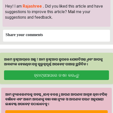
Hey! I am
Rajashree
. Did you liked this article and have
suggestions to improve this article?
Mail
me your
suggestions and feedback.
Share your comments
ଆମେ ହ୍ବାଟ୍ସଆପ୍‌ରେ ଅଛୁ ! ଆମ ହ୍ବାଟ୍ସଆପ ଗ୍ରୁପରେ ଯୋଗଦିଅନ୍ତୁ ଏବଂ ଆପଙ୍କୁ
ଆବଶ୍ୟକ ହେଉଥିବା ସବୁ ଗୁରୁତ୍ବପୂର୍ଣ୍ଣ ଅପଡେଟ୍‌ ପାଆନ୍ତୁ ପ୍ରତିଦିନ ।
ହ୍ବାଟ୍ସଆପରେ ଜଏନ କରନ୍ତୁ
ଆମ ନ୍ୟୁଜଲେଟରକୁ ସବସ୍କ୍ରାଇବ୍ କରନ୍ତୁ । ଆପଣ ଆପଣଙ୍କ ଆଗ୍ରହ ଥିବା ଟପିକ୍‌
ବାଛିବେ ଏବଂ ଆମେ ଆପଣଙ୍କୁ ବଛା ବଛା ନ୍ୟୁଜ ଓ ଆପଣଙ୍କ ପସନ୍ଦ ଅନୁଯାୟୀ
ଲାଟେଷ୍ଟ ଅପଡେଟ୍‌ ପଠାଇଦେବୁ ।