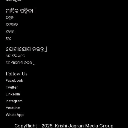
ମାସିକ ପତ୍ରିକା |
ପତ୍ରିକା
ସଦସ୍ୟତା
ପ୍ରଚାର
ଶୁଳ୍କ
ଯୋଗାଯୋଗ କରନ୍ତୁ |
ଆମ ବିଷୟରେ
ଯୋଗାଯୋଗ କରନ୍ତୁ |
Follow Us
Facebook
Twitter
LinkedIn
Instagram
Youtube
WhatsApp
CopyRight - 2026. Krishi Jagran Media Group