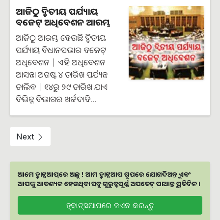
ଆଜିଠୁ ଦ୍ବିତୀୟ ପର୍ଯ୍ୟାୟ
ବଜେଟ୍‌ ଅଧିବେଶନ ଆରମ୍ଭ
ଆଜିଠୁ ଆରମ୍ଭ ହେଉଛି ଦ୍ବିତୀୟ
ପର୍ଯ୍ୟାୟ ବିଧାନସଭାର ବଜେଟ୍‌
ଅଧିବେଶନ | ଏହି ଅଧିବେଶନ
ଆସନ୍ତା ଅଗଷ୍ଟ ୪ ତାରିଖ ପର୍ଯ୍ୟନ୍ତ
ଚାଲିବ | ୧୪ରୁ ୨୯ ତାରିଖ ଯାଏ
ବିଭିନ୍ନ ବିଭାଗର ଖର୍ଚ୍ଚଦାବି…
Next
ଆମେ ହ୍ବାଟ୍ସଆପ୍‌ରେ ଅଛୁ ! ଆମ ହ୍ବାଟ୍ସଆପ ଗ୍ରୁପରେ ଯୋଗଦିଅନ୍ତୁ ଏବଂ
ଆପଙ୍କୁ ଆବଶ୍ୟକ ହେଉଥିବା ସବୁ ଗୁରୁତ୍ବପୂର୍ଣ୍ଣ ଅପଡେଟ୍‌ ପାଆନ୍ତୁ ପ୍ରତିଦିନ ।
ହ୍ବାଟ୍ସଆପରେ ଜଏନ କରନ୍ତୁ