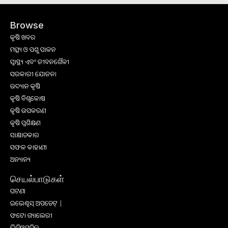
Browse
କୃଷି ଖବର
ମତ୍ସ୍ୟ ଓ ପଶୁ ପାଳନ
ସ୍ୱାସ୍ଥ୍ୟ ଏବଂ ଜୀବନଶୈଳୀ
ସରକାରୀ ଯୋଜନା
ଉଦ୍ୟାନ କୃଷି
କୃଷି ବିଶ୍ବକୋଷ
କୃଷି ଉପକରଣ
କୃଷି ପ୍ରଶିକ୍ଷଣ
ସାକ୍ଷାତକାର
ସଫଳ କାହାଣୀ
ଅନ୍ୟାନ୍ୟ
செயல்பாடுகள்
ଘଟଣା
ଇଭେଣ୍ଟସ୍ ଅପଡେଟ୍ |
ଫଟୋ ଗ୍ୟାଲେରୀ
ଭିଡିଓଗୁଡିକ