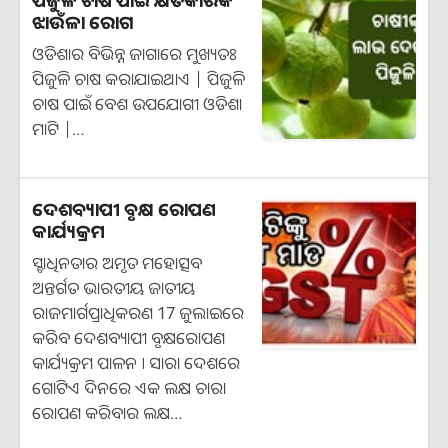
ଝାଉଁଳା ରୋଗ
ଓଡିଶାର ବିଭିନ୍ନ ଜାଗାରେ ମୁଖ୍ୟତଃ
ପିଜୁଳି ଚାଷ କରାଯାଇଥାଏ | ପିଜୁଳି
ଚାଷ ପାଇଁ ବେଶ ଉପଯୋଗୀ ଓଡିଶା
ମାଟି |…
ଦେଶବ୍ୟାପୀ ବୃକ୍ଷ ରୋପଣ
କାର୍ଯ୍ୟକ୍ରମ
ସ୍ବାଧିନତାର ଅମୃତ ମହୋତ୍ସବ
ଅନ୍ତର୍ଗତ ଭାରତୀୟ ଜାତୀୟ
ରାଜମାର୍ଗପ୍ରାଧିକରଣ 17 ଜୁଲାଇରେ
କରିବ ଦେଶବ୍ୟାପୀ ବୃକ୍ଷରୋପଣ
କାର୍ଯ୍ୟକ୍ରମ ପାଳନ । ସାରା ଦେଶରେ
ଗୋଟିଏ ଦିନରେ ଏକ ଲକ୍ଷ ଚାରା
ରୋପଣ କରିବାର ଲକ୍ଷ…