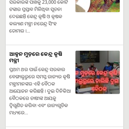
ସରକାରଙ୍କ ପାଖକୁ 23,000 କୋଟି
ଟଙ୍କାର ପ୍ରସ୍ତାବ ମିଳିଥିବା ସୂଚନା
ଦେଇଛନ୍ତି କେନ୍ଦ୍ର କୃଷି ଓ କୃଷକ
କଲ୍ୟାଣ ମନ୍ତ୍ରୀ ନରେନ୍ଦ୍ର ସିଂହ
ତୋମାର ।…
ଆକ୍ସନ ମୁଡ଼ରେ କେନ୍ଦ୍ର କୃଷି
ମନ୍ତ୍ରୀ
ପ୍ରଥମ ଥର ପାଇଁ କେନ୍ଦ୍ର ସରକାର
ବେଙ୍ଗାଲୁରୁରେ ସମସ୍ତ ରାଜ୍ୟର କୃଷି
ମନ୍ତ୍ରୀମାନଙ୍କର ଏହି ବୈଠକ
ଆୟୋଜନ କରିଛନ୍ତି । ଦୁଇ ଦିନିକିଆ
ବୈଠକରେ ଚାଷୀଙ୍କ ଆୟକୁ
ଦ୍ୱିଗୁଣିତ କରିବା ଏବଂ ରାଜ୍ୟଗୁଡିକ
ମଧ୍ୟରେ…