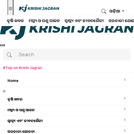
ଓଡ଼ିଆ
କୃଷି ଖବର
ମତ୍ସ୍ୟ ଓ ପଶୁ ପାଳନ
ସ୍ୱାସ୍ଥ୍ୟ ଏବଂ ଜୀବନଶୈଳୀ
ସରକାରୀ ଯୋଜ
#Top on Krishi Jagran
Home
o
କୃଷି ଖବର
ମତ୍ସ୍ୟ ଓ ପଶୁ ପାଳନ
ସ୍ୱାସ୍ଥ୍ୟ ଏବଂ ଜୀବନଶୈଳୀ
ସରକାରୀ ଯୋଜନା