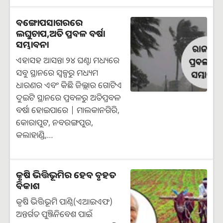
ବଙ୍ଗୋପସାଗରରେ
ଲଘୁଚାପ,ଅତି ପ୍ରବଳ ବର୍ଷା
ସମ୍ଭାବନା
ଏହାସହ ଆସନ୍ତା ୨୪ ଘଣ୍ଟା ମଧ୍ୟରେ
ସବୁ ସ୍ଥାନରେ ସ୍ୱଳ୍ପରୁ ମଧ୍ୟମ
ଧାରଣର ଏବଂ କିଛି ଜିଲ୍ଲାର ଗୋଟିଏ
ଦୁଇଟି ସ୍ଥାନରେ ପ୍ରବଳରୁ ଅତିପ୍ରବଳ
ବର୍ଷା ହୋଇପାରେ | ମାଲକାନଗିରି,
କୋରାପୁଟ, ନବରଙ୍ଗପୁର,
କଲାହାଣ୍ଡି,…
କୃଷି ଭିତ୍ତିଭୂମିର ହେବ ବୃହତ
ବିକାଶ
କୃଷି ଭିତ୍ତିଭୂମି ପାଣ୍ଠି(ଏଆଇଏଫ)
ଅନ୍ତର୍ଗତ ପୁଞ୍ଜିନିବେଶ ପାଇଁ