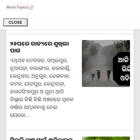
ଓମେଗା -୩ ଫ୍ୟାଟି ଏସିଡ୍ ଭରପୂର
More Topics
ଥିବାରୁ ଏହା ଉଚ୍ଚ ରକ୍ତଚାପ ହ୍ରାସ
କରିବାରେ ସାହାଯ୍ୟ କରିଥାଏ…
CLOSE
୨୬ପରେ ରାଜ୍ୟରେ ଶୁଖିଲା
ପାଗ
ଏଥିସହ ଦେବଗଡ଼, ସମ୍ବଲପୁର,
ନୂଆପଡ଼ା, ବଲାଙ୍ଗୀର, କଳାହାଣ୍ଡି,
କେନ୍ଦୁଝର, ଅନୁଗୁଳ, ଢେଙ୍କାନାଳ,
କଟକ, ଯାଜପୁର, କେନ୍ଦ୍ରାପଡ଼ା,
ଜଗତସିଂହପୁର ଓ ପୁରୀ ଆଦି
ଜିଲ୍ଲାର କିଛି କିଛି ଅଞ୍ଚଳରେ ପ୍ରବଳ
ବର୍ଷାର ସମ୍ଭାବନାକୁ ନେଇ
‌ୟେଲୋ…
ପିଜୁଳି ଚାଷ ପାଇଁ କ୍ଷତିକାରକ