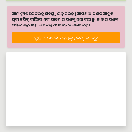
ଆମ ନ୍ୟୁଜଲେଟରକୁ ସବସ୍କ୍ରାଇବ୍ କରନ୍ତୁ । ଆପଣ ଆପଣଙ୍କ ଆଗ୍ରହ
ଥିବା ଟପିକ୍‌ ବାଛିବେ ଏବଂ ଆମେ ଆପଣଙ୍କୁ ବଛା ବଛା ନ୍ୟୁଜ ଓ ଆପଣଙ୍କ
ପସନ୍ଦ ଅନୁଯାୟୀ ଲାଟେଷ୍ଟ ଅପଡେଟ୍‌ ପଠାଇଦେବୁ ।
ନ୍ୟୁଜଲେଟର ସବସ୍କ୍ରାଇବ୍‌ କରନ୍ତୁ