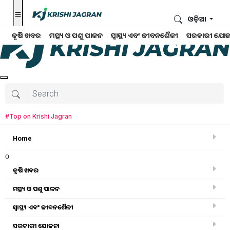
ଓଡ଼ିଆ
କୃଷି ଖବର
ମତ୍ସ୍ୟ ଓ ପଶୁ ପାଳନ
ସ୍ୱାସ୍ଥ୍ୟ ଏବଂ ଜୀବନଶୈଳୀ
ସରକାରୀ ଯୋଜ
#Top on Krishi Jagran
Home
o
କୃଷି ଖବର
ମତ୍ସ୍ୟ ଓ ପଶୁ ପାଳନ
ସ୍ୱାସ୍ଥ୍ୟ ଏବଂ ଜୀବନଶୈଳୀ
କୃଷି ଉପକରଣ
ସରକାରୀ ଯୋଜନା