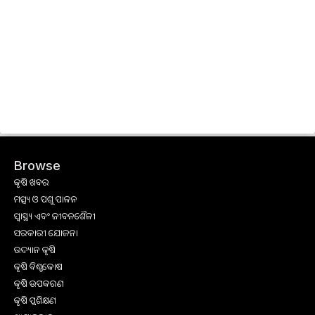
Browse
କୃଷି ଖବର
ମତ୍ସ୍ୟ ଓ ପଶୁ ପାଳନ
ସ୍ୱାସ୍ଥ୍ୟ ଏବଂ ଜୀବନଶୈଳୀ
ସରକାରୀ ଯୋଜନା
ଉଦ୍ୟାନ କୃଷି
କୃଷି ବିଶ୍ବକୋଷ
କୃଷି ଉପକରଣ
କୃଷି ପ୍ରଶିକ୍ଷଣ