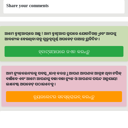
Share your comments
ଆମେ ହ୍ବାଟ୍ସଆପ୍‌ରେ ଅଛୁ ! ଆମ ହ୍ବାଟ୍ସଆପ ଗ୍ରୁପରେ ଯୋଗଦିଅନ୍ତୁ ଏବଂ ଆପଙ୍କୁ
ଆବଶ୍ୟକ ହେଉଥିବା ସବୁ ଗୁରୁତ୍ବପୂର୍ଣ୍ଣ ଅପଡେଟ୍‌ ପାଆନ୍ତୁ ପ୍ରତିଦିନ ।
ହ୍ବାଟ୍ସଆପରେ ଜଏନ କରନ୍ତୁ
ଆମ ନ୍ୟୁଜଲେଟରକୁ ସବସ୍କ୍ରାଇବ୍ କରନ୍ତୁ । ଆପଣ ଆପଣଙ୍କ ଆଗ୍ରହ ଥିବା ଟପିକ୍‌
ବାଛିବେ ଏବଂ ଆମେ ଆପଣଙ୍କୁ ବଛା ବଛା ନ୍ୟୁଜ ଓ ଆପଣଙ୍କ ପସନ୍ଦ ଅନୁଯାୟୀ
ଲାଟେଷ୍ଟ ଅପଡେଟ୍‌ ପଠାଇଦେବୁ ।
ନ୍ୟୁଜଲେଟର ସବସ୍କ୍ରାଇବ୍‌ କରନ୍ତୁ