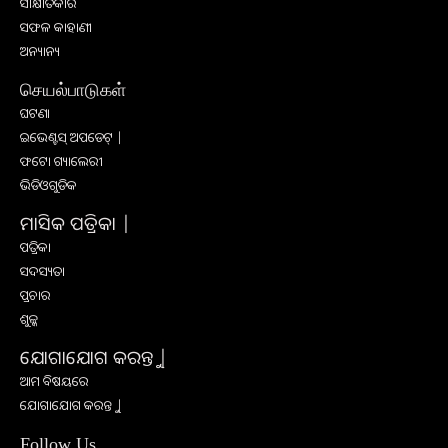
ସାକ୍ଷାତକାର
ସଫଳ କାହାଣୀ
ଅନ୍ୟାନ୍ୟ
செயல்பாடுகள்
ଘଟଣା
ଇଭେଣ୍ଟସ୍ ଅପଡେଟ୍ |
ଫଟୋ ଗ୍ୟାଲେରୀ
ଭିଡିଓଗୁଡିକ
ମାସିକ ପତ୍ରିକା |
ପତ୍ରିକା
ସଦସ୍ୟତା
ପ୍ରଚାର
ଶୁଳ୍କ
ଯୋଗାଯୋଗ କରନ୍ତୁ |
ଆମ ବିଷୟରେ
ଯୋଗାଯୋଗ କରନ୍ତୁ |
Follow Us