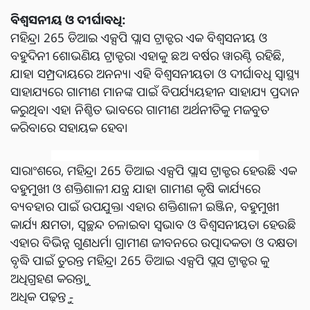
ବିଶ୍ୱସନୀୟ ଓ ଦୀର୍ଘାବଧି:
ମହିନ୍ଦ୍ରା 265 ଡିଆଇ ଏକ୍ସପି ପ୍ଲାସ ଟ୍ରାକ୍ଟର ଏକ ବିଶ୍ୱସନୀୟ ଓ
ବହୁଦିନୀ ଶୋଭଣିୟ ଟ୍ରାକ୍ଟର। ଏହାକୁ ଛଅ ବର୍ଷର ୱାରଣ୍ଟି ରହିଛି,
ଯାହା ସମ୍ପ୍ରଦାୟରେ ଅନନ୍ୟ। ଏହି ବିଶ୍ୱସନୀୟତା ଓ ଦୀର୍ଘାବଧି ସ୍ୱାସ୍ଥ୍ୟ
ସାହାଯ୍ୟରେ ଗାମୀଣ ମାନଙ୍କ ପାଇଁ ବିପର୍ଯ୍ୟୟହୀନ ସାହାଯ୍ୟ ପ୍ରଦାନ
କରୁଥିବ। ଏହା ନିଶ୍ଚିତ ଭାବରେ ଗାମୀଣ ଅର୍ଥନୀତିକୁ ମଜବୁତ
କରିବାରେ ସହାୟକ ହେବ।
ସାରାଂଶରେ, ମହିନ୍ଦ୍ରା 265 ଡିଆଇ ଏକ୍ସପି ପ୍ଲାସ ଟ୍ରାକ୍ଟର ହେଉଛି ଏକ
ବହୁମୁଖୀ ଓ ଶକ୍ତିଶାଳୀ ଯନ୍ତ୍ର ଯାହା ଗାମୀଣ କୃଷି କାର୍ଯ୍ୟରେ
ବ୍ୟବହାର ପାଇଁ ଉପଯୁକ୍ତ। ଏହାର ଶକ୍ତିଶାଳୀ ଇଞ୍ଜିନ, ବହୁମୁଖୀ
କାର୍ଯ୍ୟ କ୍ଷମତା, ସ୍ୱଚ୍ଛନ୍ଦ ଚଳାଇବା ସ୍ୱଭାବ ଓ ବିଶ୍ୱସନୀୟତା ହେଉଛି
ଏହାର ବିଭିନ୍ନ ଗୁଣଧର୍ମ। ଗ୍ରାମୀଣ ଜୀବନରେ ଉତ୍ପାଦକତା ଓ ଦକ୍ଷତା
ବୃଦ୍ଧି ପାଇଁ ତୁରନ୍ତ ମହିନ୍ଦ୍ରା 265 ଡିଆଇ ଏକ୍ସପି ପ୍ଲସ ଟ୍ରାକ୍ଟର କୁ
ଅଧିଗ୍ରହଣ କରନ୍ତୁ।
ଅଧିକ ପଢ଼ନ୍ତୁ -