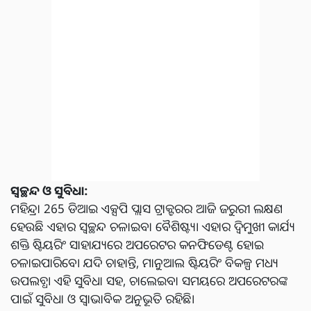
ସ୍ୱଚ୍ଛନ୍ଦ ଓ ସୁବିଧା:
ମହିନ୍ଦ୍ରା 265 ଡିଆଇ ଏକ୍ସପି ପ୍ଲାସ ଟ୍ରାକ୍ଟରର ଆଜି ଜରୁରୀ ଲକ୍ଷଣ
ହେଉଛି ଏହାର ସ୍ୱଚ୍ଛନ୍ଦ ଚଳାଇବା ବୈଶିଷ୍ଟ୍ୟ। ଏହାର ଦ୍ୱିମୁଖୀ କାର୍ଯ୍ୟ
ଶକ୍ତି ଷ୍ଟିୟରିଂ ସାହାଯ୍ୟରେ ଅପରେଟର କନଫିଡେଣ୍ଟ ହୋଇ
ଚଳାଇପାରିବେ। ଯଦି ଚାହାନ୍ତି, ମାନୁଆଲ ଷ୍ଟିୟରିଂ ବିକଳ୍ପ ମଧ୍ୟ
ଉପଲବ୍ଧ। ଏହି ସୁବିଧା ସହ, ଚାଲେଇବା ସମୟରେ ଅପରେଟରଙ୍କ
ପାଇଁ ସୁବିଧା ଓ ସ୍ୱାଭାବିକ ଅନୁଭୂତି ରହିଛି।