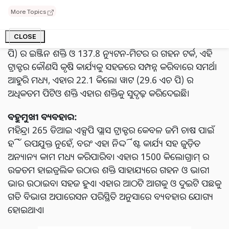
କାର୍ଯ୍ୟକ୍ଷମତା ଓ ଶକ୍ତି:
More Topics
ମହିନ୍ଦ୍ରା 265 ଡିଆଇ ଏକ୍ସପି ପ୍ଲାସ ଟ୍ରାକ୍ଟରର ପ୍ରମୁଖ ବୈଶିଷ୍ଟ୍ୟ
CLOSE
ହେଉଛି ଏହାର ଶକ୍ତିଶାଳୀ ଇଞ୍ଜିନ । 24.6 କିଲୋ ୱାଟ (33 ଏଚ
ପି) ର ଇଞ୍ଜିନ ଶକ୍ତି ଓ 137.8 ନ୍ୟୁଟନ-ମିଟର ର ଗହନ ଟର୍କ, ଏହି
ଟ୍ରାକ୍ଟର କୌଣସି କୃଷି କାର୍ଯ୍ୟକୁ ସହଜରେ ସମ୍ପନ୍ନ କରିବାରେ ସମର୍ଥ।
ଆହୁରି ମଧ୍ୟ, ଏହାର 22.1 କିଲୋ ୱାଟ (29.6 ଏଚ ପି) ର
ଅଧିକତମ ପିଟିଓ ଶକ୍ତି ଏହାର ଶକ୍ତିକୁ ସୁଦୃଢ଼ କରିଦେଇଛି।
ବହୁମୁଖୀ ବ୍ୟବହାର:
ମହିନ୍ଦ୍ରା 265 ଡିଆଇ ଏକ୍ସପି ପ୍ଲାସ ଟ୍ରାକ୍ଟର କେବଳ ଜମି ଚାଷ ପାଇଁ
ହିଁ ଉପଯୁକ୍ତ ନୁହେଁ, ବରଂ ଏହା ନିର୍ଦ୍ଦିଷ୍ଟ କାର୍ଯ୍ୟ ସହ ଜୁଡ଼ିତ
ଅନ୍ୟାନ୍ୟ କାମ ମଧ୍ୟ କରିପାରିବ। ଏହାର 1500 କିଲୋଗ୍ରାମ୍ ର
ଉଚ୍ଚତମ ହାଇଡ୍ରଲିକ ଉଠାଉ ଶକ୍ତି ସାହାଯ୍ୟରେ ଗହନ ଓ ଭାରୀ
ଭାର ଉଠାଇବା ସହଜ ହୁଏ। ଏହାର ଆଠଟି ଆଗକୁ ଓ ଦୁଇଟି ପଛକୁ
ଗତି ବିଭାଗ ଅପାରେସନ ପରିସ୍ଥିତି ଅନୁସାରେ ବ୍ୟବହାର ଯୋଗ୍ୟ
ହୋଇଥାଏ।