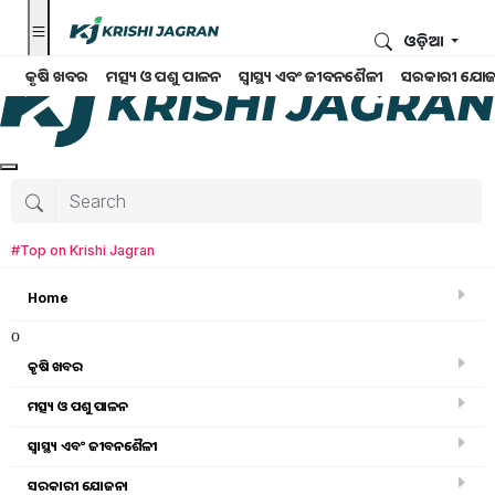
ଓଡ଼ିଆ
କୃଷି ଖବର
ମତ୍ସ୍ୟ ଓ ପଶୁ ପାଳନ
ସ୍ୱାସ୍ଥ୍ୟ ଏବଂ ଜୀବନଶୈଳୀ
ସରକାରୀ ଯୋଜ
#Top on Krishi Jagran
Home
o
କୃଷି ଖବର
ମତ୍ସ୍ୟ ଓ ପଶୁ ପାଳନ
ସ୍ୱାସ୍ଥ୍ୟ ଏବଂ ଜୀବନଶୈଳୀ
କୃଷି ଉପକରଣ
ସରକାରୀ ଯୋଜନା