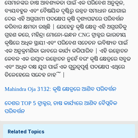
ସେମାନଙ୍କର ଚାଷ ଆବଶ୍ୟକତା ପାଇଁ ଏକ ପରିବେଶ ଅନୁକୂଳ,
ବ୍ୟୟବହୁଳ ଏବଂ ବୈଷୟିକ ଦୃଷ୍ଟିରୁ ଉନ୍ନତ ସମାଧାନ ଯୋଗାଇ
ଦେଇ ଏହି ଅଗ୍ରଗାମୀ ପଦକ୍ଷେପ କୃଷି ଦୃଶ୍ୟପଟ୍ଟରେ ପରିବର୍ତ୍ତନ
କରିବାର କ୍ଷମତା ରଖିଛି | ଯେହେତୁ କୃଷି କ୍ଷେତ୍ର ଏହି ଅଗ୍ରଗତିକୁ
ଗ୍ରହଣ କରେ, ମହିନ୍ଦ୍ରା ମୋନୋ-ଇନ୍ଧନ CNG ଟ୍ରାକ୍ଟର ଭାରତୀୟ
କୃଷିରେ ଅଧିକ ସ୍ଥାୟୀ ଏବଂ ପରିବେଶ ସଚେତନ ଭବିଷ୍ୟତ ପାଇଁ
ଏକ ଅନୁକ୍ରମଣିକା ଭାବରେ କାର୍ଯ୍ୟ କରିପାରିବ | ଏହି ଉନ୍ମୋଚନ
କେବଳ ଏକ ଉତ୍ପାଦ ଉନ୍ମୋଚନ ନୁହେଁ ବରଂ କୃଷି କ୍ଷେତ୍ରରେ ସବୁଜ
ଏବଂ ଅଧିକ ଦକ୍ଷ ଯୁଗ ପାଇଁ ଏକ ଗୁରୁତ୍ୱପୂର୍ଣ୍ଣ ପଦକ୍ଷେପ ଏଥିରେ
ତିଳେହେଲେ ସନ୍ଦେହ ନାହିଁ |
Mahindra Oja 3132: କୃଷି କ୍ଷେତ୍ରରେ ଆଣିବ ପରିବର୍ତ୍ତନ
ଦେଶର TOP 5 ଟ୍ରାକ୍ଟର, ଚାଷ କାର୍ଯ୍ୟରେ ଆଣିବ ବୈପ୍ଲବିକ
ପରିବର୍ତ୍ତନ
Related Topics