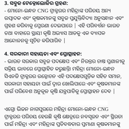
3. ସବୁଜ ଟେକ୍ନୋଲୋଜିର ଗ୍ରହଣ:
- ମୋନୋ-ଇନ୍ଧନ CNG ଟ୍ରାକ୍ଟରର ମହିନ୍ଦ୍ରାଙ୍କ ପରିଚୟ ଅନ୍ୟ
ଉତ୍ପାଦକ ଏବଂ କୃଷକମାନଙ୍କୁ ସବୁଜ ପ୍ରଯୁକ୍ତିବିଦ୍ୟା ଅନୁସନ୍ଧାନ ଏବଂ
ଗ୍ରହଣ କରିବାକୁ ପ୍ରେରଣା ଦେଇପାରେ | ଏହି ପରିବର୍ତ୍ତନ ଭାରତ
ତଥା ବାହାରେ ସ୍ଥାୟୀ କୃଷି ଅଭ୍ୟାସ ଆଡକୁ ଏକ ବ୍ୟାପକ
ଆନ୍ଦୋଳନକୁ ସୂଚିତ କରିପାରିବ |
4. ସରକାରୀ ସହାୟତା ଏବଂ ପ୍ରୋତ୍ସାହନ:
- ଭାରତ ସରକାର ସବୁଜ ପଦକ୍ଷେପ ଏବଂ ନିରନ୍ତର ଚାଷ ପ୍ରଣାଳୀକୁ
ସକ୍ରିୟ ଭାବରେ ପ୍ରୋତ୍ସାହିତ କରୁଛନ୍ତି। ମହିନ୍ଦ୍ରା ମୋନୋ-ଇନ୍ଧନ
ସିଏନଜି ଟ୍ରାକ୍ଟରର ଉନ୍ମୋଚନ ଏହି ପଦକ୍ଷେପଗୁଡ଼ିକ ସହିତ ସମାନ,
ସରକାରୀ ସହାୟତା ପାଇଁ ଦ୍ୱାର ଖୋଲିପାରେ ଏବଂ କୃଷକମାନଙ୍କ
ପାଇଁ ପରିବେଶ ଅନୁକୂଳ କୃଷି ଯନ୍ତ୍ରପାତିକୁ ପ୍ରୋତ୍ସାହନ ଦେବ |
ଏଗ୍ରୋ ଭିଜନ ନାଗପୁରରେ ମହିନ୍ଦ୍ରା ମୋନୋ-ଇନ୍ଧନ CNG
ଟ୍ରାକ୍ଟରର ପରିଚୟ ହେଉଛି କୃଷି କ୍ଷେତ୍ରରେ ନବସୃଜନ ଏବଂ ସ୍ଥିରତା
ପାଇଁ ମହିନ୍ଦ୍ରା ଏବଂ ମହିନ୍ଦ୍ରାଙ୍କ ପ୍ରତିବଦ୍ଧତାର ପ୍ରମାଣ। କୃଷକମାନଙ୍କୁ