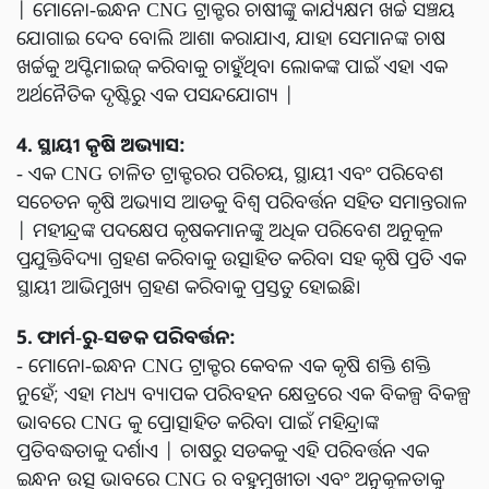
| ମୋନୋ-ଇନ୍ଧନ CNG ଟ୍ରାକ୍ଟର ଚାଷୀଙ୍କୁ କାର୍ଯ୍ୟକ୍ଷମ ଖର୍ଚ୍ଚ ସଞ୍ଚୟ
ଯୋଗାଇ ଦେବ ବୋଲି ଆଶା କରାଯାଏ, ଯାହା ସେମାନଙ୍କ ଚାଷ
ଖର୍ଚ୍ଚକୁ ଅପ୍ଟିମାଇଜ୍ କରିବାକୁ ଚାହୁଁଥିବା ଲୋକଙ୍କ ପାଇଁ ଏହା ଏକ
ଅର୍ଥନୈତିକ ଦୃଷ୍ଟିରୁ ଏକ ପସନ୍ଦଯୋଗ୍ୟ |
4. ସ୍ଥାୟୀ କୃଷି ଅଭ୍ୟାସ:
- ଏକ CNG ଚାଳିତ ଟ୍ରାକ୍ଟରର ପରିଚୟ, ସ୍ଥାୟୀ ଏବଂ ପରିବେଶ
ସଚେତନ କୃଷି ଅଭ୍ୟାସ ଆଡକୁ ବିଶ୍ୱ ପରିବର୍ତ୍ତନ ସହିତ ସମାନ୍ତରାଳ
| ମହୀନ୍ଦ୍ରଙ୍କ ପଦକ୍ଷେପ କୃଷକମାନଙ୍କୁ ଅଧିକ ପରିବେଶ ଅନୁକୂଳ
ପ୍ରଯୁକ୍ତିବିଦ୍ୟା ଗ୍ରହଣ କରିବାକୁ ଉତ୍ସାହିତ କରିବା ସହ କୃଷି ପ୍ରତି ଏକ
ସ୍ଥାୟୀ ଆଭିମୁଖ୍ୟ ଗ୍ରହଣ କରିବାକୁ ପ୍ରସ୍ତୁତ ହୋଇଛି।
5. ଫାର୍ମ-ରୁ-ସଡକ ପରିବର୍ତ୍ତନ:
- ମୋନୋ-ଇନ୍ଧନ CNG ଟ୍ରାକ୍ଟର କେବଳ ଏକ କୃଷି ଶକ୍ତି ଶକ୍ତି
ନୁହେଁ; ଏହା ମଧ୍ୟ ବ୍ୟାପକ ପରିବହନ କ୍ଷେତ୍ରରେ ଏକ ବିକଳ୍ପ ବିକଳ୍ପ
ଭାବରେ CNG କୁ ପ୍ରୋତ୍ସାହିତ କରିବା ପାଇଁ ମହିନ୍ଦ୍ରାଙ୍କ
ପ୍ରତିବଦ୍ଧତାକୁ ଦର୍ଶାଏ | ଚାଷରୁ ସଡକକୁ ଏହି ପରିବର୍ତ୍ତନ ଏକ
ଇନ୍ଧନ ଉତ୍ସ ଭାବରେ CNG ର ବହୁମୁଖୀତା ଏବଂ ଅନୁକୂଳତାକୁ