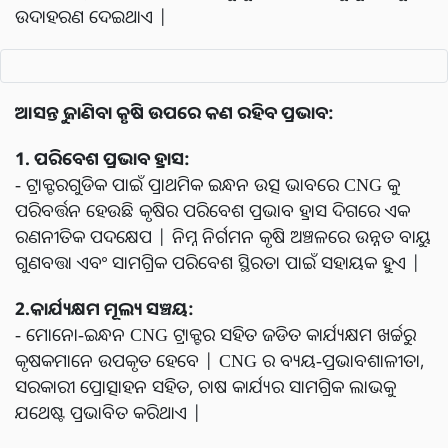
ଉଦାହରଣ ଦେଇଥାଏ |
ଆସନ୍ତୁ ଜାଣିବା କୃଷି ଉପରେ କଣ ରହିବ ପ୍ରଭାବ:
1. ପରିବେଶ ପ୍ରଭାବ ହ୍ରାସ:
- ଟ୍ରାକ୍ଟରଗୁଡିକ ପାଇଁ ପ୍ରାଥମିକ ଇନ୍ଧନ ଉତ୍ସ ଭାବରେ CNG କୁ
ପରିବର୍ତ୍ତନ ହେଉଛି କୃଷିର ପରିବେଶ ପ୍ରଭାବ ହ୍ରାସ ଦିଗରେ ଏକ
ରଣନୀତିକ ପଦକ୍ଷେପ | ନିମ୍ନ ନିର୍ଗମନ କୃଷି ଅଞ୍ଚଳରେ ଉନ୍ନତ ବାୟୁ
ଗୁଣବତ୍ତା ଏବଂ ସାମଗ୍ରିକ ପରିବେଶ ସ୍ଥିରତା ପାଇଁ ସହାୟକ ହୁଏ |
2.କାର୍ଯ୍ୟକ୍ଷମ ମୂଲ୍ୟ ସଞ୍ଚୟ:
- ମୋନୋ-ଇନ୍ଧନ CNG ଟ୍ରାକ୍ଟର ସହିତ ଜଡିତ କାର୍ଯ୍ୟକ୍ଷମ ଖର୍ଚ୍ଚରୁ
କୃଷକମାନେ ଉପକୃତ ହେବେ | CNG ର ବ୍ୟୟ-ପ୍ରଭାବଶାଳୀତା,
ସରକାରୀ ପ୍ରୋତ୍ସାହନ ସହିତ, ଚାଷ କାର୍ଯ୍ୟର ସାମଗ୍ରିକ ଲାଭକୁ
ଯଥେଷ୍ଟ ପ୍ରଭାବିତ କରିଥାଏ |