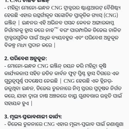
- ମହିନ୍ଦ୍ରା ମୋନୋ-ଇନ୍ଧନ CNG ଟ୍ରାକ୍ଟରର ଷ୍ଟାଣ୍ଡଆଉଟ୍ ବୈଶିଷ୍ଟ୍ୟ
ହେଉଛି ଏହାର ଉତ୍ସର୍ଗୀକୃତ ସଙ୍କୋଚିତ ପ୍ରାକୃତିକ ଗ୍ୟାସ୍ (CNG)
ଇଞ୍ଜିନ୍ | ଇନ୍ଧନର ଏହି ଅଭିନବ ପସନ୍ଦ କେବଳ ଅଙ୍ଗାରକାମ୍ଳ
ନିର୍ଗମନକୁ ହ୍ରାସ କରେ ନାହିଁ ବରଂ ପାରମ୍ପାରିକ ଡିଜେଲ ଚାଳିତ
ଟ୍ରାକ୍ଟରଗୁଡିକ ପାଇଁ ଅଧିକ ବ୍ୟୟବହୁଳ ଏବଂ ପରିବେଶ ଅନୁକୂଳ
ବିକଳ୍ପ ମଧ୍ୟ ପ୍ରଦାନ କରେ |
2. ପରିବେଶ ଅନୁକୂଳ:
- ମୋନୋ-ଇନ୍ଧନ CNG ଇଞ୍ଜିନ୍ ଚୟନ କରି ମହିନ୍ଦ୍ରା କୃଷି
କାର୍ଯ୍ୟକଳାପ ସହିତ ଜଡିତ କାର୍ବନ ଫୁଟ୍ ପ୍ରିଣ୍ଟ ହ୍ରାସ ଦିଗରେ ଏକ
ଗୁରୁତ୍ୱପୂର୍ଣ୍ଣ ପଦକ୍ଷେପ ନେଇଛି | CNG ହେଉଛି ଏକ କ୍ଲିନର୍-
ଜଳୁଥିବା ଇନ୍ଧନ, ଡିଜେଲ ତୁଳନାରେ ନିମ୍ନ ସ୍ତରର ପ୍ରଦୂଷକ ନିର୍ଗତ
କରେ, ଯାହା ଦ୍ୱାରା ଚାଷ ଅଞ୍ଚଳରେ ବାୟୁ ଗୁଣବତ୍ତାର ଉନ୍ନତି ପାଇଁ
ସହାୟକ ହୁଏ |
3. ମୂଲ୍ୟ-ପ୍ରଭାବଶାଳୀ କାର୍ଯ୍ୟ:
- ଡିଜେଲ ତୁଳନାରେ CNG ଏହାର ମୂଲ୍ୟ-ପ୍ରଭାବ ପାଇଁ ଜଣାଶୁଣା