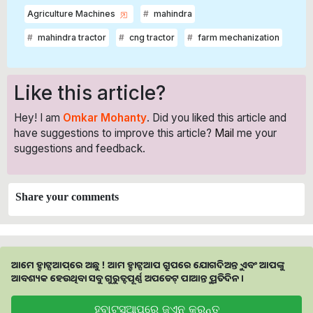
Agriculture Machines
mahindra
mahindra tractor
cng tractor
farm mechanization
Like this article?
Hey! I am
Omkar Mohanty
. Did you liked this article and
have suggestions to improve this article?
Mail
me your
suggestions and feedback.
Share your comments
ଆମେ ହ୍ବାଟ୍ସଆପ୍‌ରେ ଅଛୁ ! ଆମ ହ୍ବାଟ୍ସଆପ ଗ୍ରୁପରେ ଯୋଗଦିଅନ୍ତୁ ଏବଂ ଆପଙ୍କୁ
ଆବଶ୍ୟକ ହେଉଥିବା ସବୁ ଗୁରୁତ୍ବପୂର୍ଣ୍ଣ ଅପଡେଟ୍‌ ପାଆନ୍ତୁ ପ୍ରତିଦିନ ।
ହ୍ବାଟ୍ସଆପରେ ଜଏନ କରନ୍ତୁ