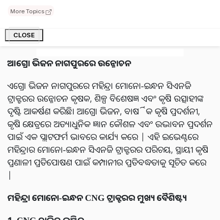
ଆସନ୍ତୁ ମହିନ୍ଦ୍ରା ମୋନୋ-ଇନ୍ଧନ CNG ଟ୍ରାକ୍ଟରର ବୈଶିଷ୍ଟ୍ୟ ଏବଂ
More Topics
ପ୍ରଭାବ ଏବଂ କୃଷି ଦୃଶ୍ୟପଟ୍ଟ ଉପରେ ଏହାର ସମ୍ଭାବ୍ୟ ପ୍ରଭାବ
ବିଷୟରେ ଜାଣିବା |
CLOSE
ଆଗ୍ରୋ ଭିଜନ ନାଗପୁରରେ ଉନ୍ମୋଚନ
ଏଗ୍ରୋ ଭିଜନ ନାଗପୁରରେ ମହିନ୍ଦ୍ରା ମୋନୋ-ଇନ୍ଧନ ସିଏନଜି
ଟ୍ରାକ୍ଟରର ଉନ୍ମୋଚନ କୃଷକ, ଶିଳ୍ପ ବିଶେଷଜ୍ଞ ଏବଂ କୃଷି ଉତ୍ସାହୀଙ୍କ
ଦୃଷ୍ଟି ଆକର୍ଷଣ କରିଛି। ଆଗ୍ରୋ ଭିଜନ, ବାର୍ଷିକ କୃଷି ପ୍ରଦର୍ଶନୀ,
କୃଷି କ୍ଷେତ୍ରରେ ଅତ୍ୟାଧୁନିକ ଜ୍ଞାନ କୌଶଳ ଏବଂ ଉଦ୍ଭାବନ ପ୍ରଦର୍ଶନ
ପାଇଁ ଏକ ପ୍ଲାଟଫର୍ମ ଭାବରେ କାର୍ଯ୍ୟ କରେ | ଏହି ଇଭେଣ୍ଟରେ
ମହିନ୍ଦ୍ରାର ମୋନୋ-ଇନ୍ଧନ ସିଏନଜି ଟ୍ରାକ୍ଟରର ପରିଚୟ, ସ୍ଥାୟୀ କୃଷି
ପ୍ରଣାଳୀ ପ୍ରତିପୋଷଣ ପାଇଁ କମ୍ପାନୀର ପ୍ରତିବଦ୍ଧତାକୁ ସୂଚିତ କରେ
|
ମହିନ୍ଦ୍ରା ମୋନୋ-ଇନ୍ଧନ CNG ଟ୍ରାକ୍ଟରର ମୁଖ୍ୟ ବୈଶିଷ୍ଟ୍ୟ
1. CNG ଚାଳିତ ଇଞ୍ଜିନ୍