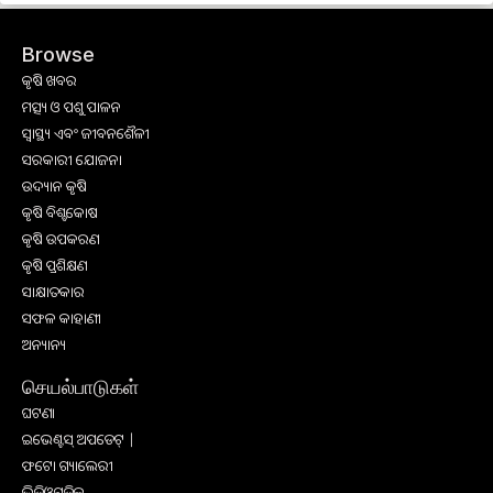
Browse
କୃଷି ଖବର
ମତ୍ସ୍ୟ ଓ ପଶୁ ପାଳନ
ସ୍ୱାସ୍ଥ୍ୟ ଏବଂ ଜୀବନଶୈଳୀ
ସରକାରୀ ଯୋଜନା
ଉଦ୍ୟାନ କୃଷି
କୃଷି ବିଶ୍ବକୋଷ
କୃଷି ଉପକରଣ
କୃଷି ପ୍ରଶିକ୍ଷଣ
ସାକ୍ଷାତକାର
ସଫଳ କାହାଣୀ
ଅନ୍ୟାନ୍ୟ
செயல்பாடுகள்
ଘଟଣା
ଇଭେଣ୍ଟସ୍ ଅପଡେଟ୍ |
ଫଟୋ ଗ୍ୟାଲେରୀ
ଭିଡିଓଗୁଡିକ