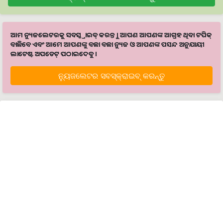
ଆମ ନ୍ୟୁଜଲେଟରକୁ ସବସ୍କ୍ରାଇବ୍ କରନ୍ତୁ । ଆପଣ ଆପଣଙ୍କ ଆଗ୍ରହ ଥିବା ଟପିକ୍‌
ବାଛିବେ ଏବଂ ଆମେ ଆପଣଙ୍କୁ ବଛା ବଛା ନ୍ୟୁଜ ଓ ଆପଣଙ୍କ ପସନ୍ଦ ଅନୁଯାୟୀ
ଲାଟେଷ୍ଟ ଅପଡେଟ୍‌ ପଠାଇଦେବୁ ।
ନ୍ୟୁଜଲେଟର ସବସ୍କ୍ରାଇବ୍‌ କରନ୍ତୁ