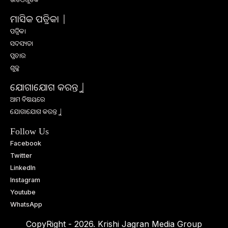
ମାସିକ ପତ୍ରିକା |
ପତ୍ରିକା
ସଦସ୍ୟତା
ପ୍ରଚାର
ଶୁଳ୍କ
ଯୋଗାଯୋଗ କରନ୍ତୁ |
ଆମ ବିଷୟରେ
ଯୋଗାଯୋଗ କରନ୍ତୁ |
Follow Us
Facebook
Twitter
LinkedIn
Instagram
Youtube
WhatsApp
CopyRight - 2026. Krishi Jagran Media Group